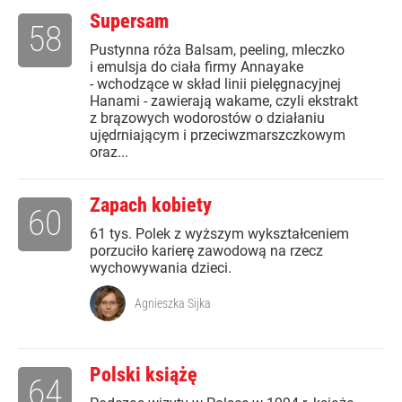
Supersam
58
Pustynna róża Balsam, peeling, mleczko
i emulsja do ciała firmy Annayake
- wchodzące w skład linii pielęgnacyjnej
Hanami - zawierają wakame, czyli ekstrakt
z brązowych wodorostów o działaniu
ujędrniającym i przeciwzmarszczkowym
oraz...
Zapach kobiety
60
61 tys. Polek z wyższym wykształceniem
porzuciło karierę zawodową na rzecz
wychowywania dzieci.
Agnieszka Sijka
Polski książę
64