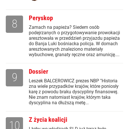
Peryskop
8
Zamach na papieża? Siedem osób
podejrzanych o przygotowywanie prowokacji
aresztowała w przeddzień przyjazdu papieża
do Banja Luki bośniacka policja. W domach
aresztowanych znaleziono materiały
wybuchowe, granaty ręczne oraz amunicję....
Dossier
9
Leszek BALCEROWICZ prezes NBP "Historia
zna wiele przypadków krajów, które poniosły
karę z powodu braku dyscypliny finansowej.
Nie znam natomiast krajów, którym taka
dyscyplina na dłuższą metę...
Z życia koalicji
10
I żeby we władzach SLD już teraz było