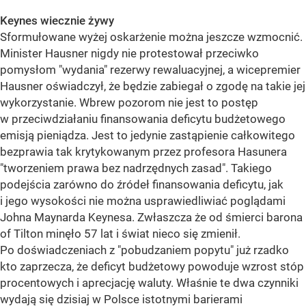
Keynes wiecznie żywy
Sformułowane wyżej oskarżenie można jeszcze wzmocnić.
Minister Hausner nigdy nie protestował przeciwko
pomysłom "wydania" rezerwy rewaluacyjnej, a wicepremier
Hausner oświadczył, że będzie zabiegał o zgodę na takie jej
wykorzystanie. Wbrew pozorom nie jest to postęp
w przeciwdziałaniu finansowania deficytu budżetowego
emisją pieniądza. Jest to jedynie zastąpienie całkowitego
bezprawia tak krytykowanym przez profesora Hasunera
"tworzeniem prawa bez nadrzędnych zasad". Takiego
podejścia zarówno do źródeł finansowania deficytu, jak
i jego wysokości nie można usprawiedliwiać poglądami
Johna Maynarda Keynesa. Zwłaszcza że od śmierci barona
of Tilton minęło 57 lat i świat nieco się zmienił.
Po doświadczeniach z "pobudzaniem popytu" już rzadko
kto zaprzecza, że deficyt budżetowy powoduje wzrost stóp
procentowych i aprecjację waluty. Właśnie te dwa czynniki
wydają się dzisiaj w Polsce istotnymi barierami