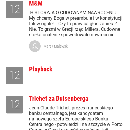
M&M
12
HISTORYJA O CUDOWNYM NAWRÓCENIU
My chcemy Boga w preambule i w konstytucji
tak w ogóle!... Czy to prawica głos zabiera?
Nie. To grzmi w Grecji rząd Millera. Cudowne
stołka ocalenie spowodowało nawrócenie.
Marek Majewski
Playback
12
Trichet za Duisenberga
12
Jean-Claude Trichet, prezes francuskiego
banku centralnego, jest kandydatem
na nowego szefa Europejskiego Banku
Centralnego - potwierdzili na szczycie w Porto
Carras w Grecji przywódcy państw Unii