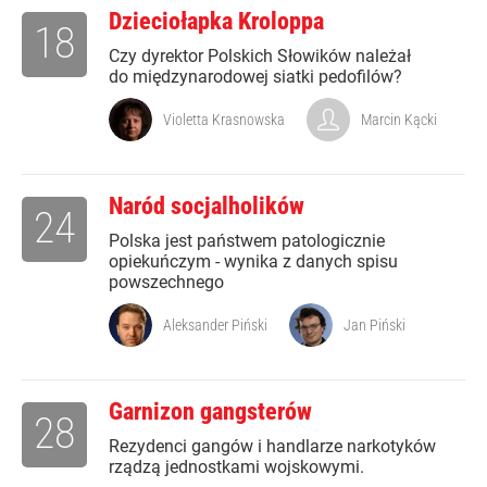
Dzieciołapka Kroloppa
18
Czy dyrektor Polskich Słowików należał
do międzynarodowej siatki pedofilów?
Violetta Krasnowska
Marcin Kącki
Naród socjalholików
24
Polska jest państwem patologicznie
opiekuńczym - wynika z danych spisu
powszechnego
Aleksander Piński
Jan Piński
Garnizon gangsterów
28
Rezydenci gangów i handlarze narkotyków
rządzą jednostkami wojskowymi.