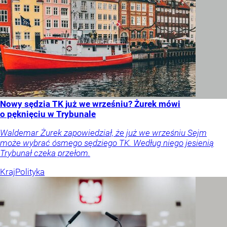
Nowy sędzia TK już we wrześniu? Żurek mówi
o pęknięciu w Trybunale
Waldemar Żurek zapowiedział, że już we wrześniu Sejm
może wybrać ósmego sędziego TK. Według niego jesienią
Trybunał czeka przełom.
Kraj
Polityka