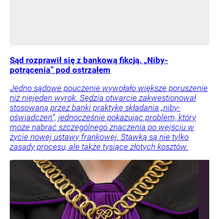
Sąd rozprawił się z bankową fikcją. „Niby-
potrącenia” pod ostrzałem
Jedno sądowe pouczenie wywołało większe poruszenie
niż niejeden wyrok. Sędzia otwarcie zakwestionował
stosowaną przez banki praktykę składania „niby-
oświadczeń”, jednocześnie pokazując problem, który
może nabrać szczególnego znaczenia po wejściu w
życie nowej ustawy frankowej. Stawką są nie tylko
zasady procesu, ale także tysiące złotych kosztów.