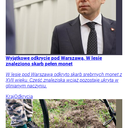
Wyjątkowe odkrycie pod Warszawą. W lesie
znaleziono skarb pełen monet
W lesie pod Warszawą odkryto skarb srebrnych monet z
XVII wieku. Część znaleziska wciąż pozostaje ukryta w
glinianym naczyniu.
Kraj
Odkrycia