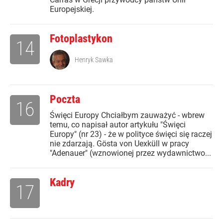
Europejskiej.
Fotoplastykon
14
Henryk Sawka
Poczta
16
Święci Europy Chciałbym zauważyć - wbrew
temu, co napisał autor artykułu "Święci
Europy" (nr 23) - że w polityce święci się raczej
nie zdarzają. Gösta von Uexküll w pracy
"Adenauer" (wznowionej przez wydawnictwo...
Kadry
17