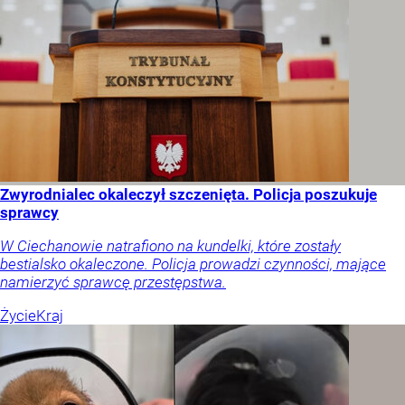
Zwyrodnialec okaleczył szczenięta. Policja poszukuje
sprawcy
W Ciechanowie natrafiono na kundelki, które zostały
bestialsko okaleczone. Policja prowadzi czynności, mające
namierzyć sprawcę przestępstwa.
Życie
Kraj