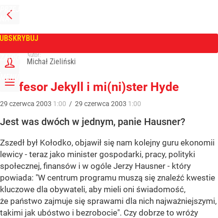
PRZEJDŹ
NA
WPROST
STRONĘ
GŁÓWNĄ
UBSKRYBUJ
Tygodnik Wprost
Autor:
ZALOGUJ
Michał Zieliński
MENU
Profesor Jekyll i mi(ni)ster Hyde
29
czerwca
2003
1:00
/
29
czerwca
2003
1:00
Jest was dwóch w jednym, panie Hausner?
Zszedł był Kołodko, objawił się nam kolejny guru ekonomii
lewicy - teraz jako minister gospodarki, pracy, polityki
społecznej, finansów i w ogóle Jerzy Hausner - który
powiada: "W centrum programu muszą się znaleźć kwestie
kluczowe dla obywateli, aby mieli oni świadomość,
że państwo zajmuje się sprawami dla nich najważniejszymi,
takimi jak ubóstwo i bezrobocie". Czy dobrze to wróży