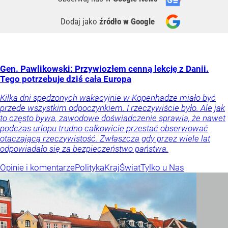
Dodaj jako
źródło w Google
Gen. Pawlikowski: Przywiozłem cenną lekcję z Danii.
Tego potrzebuje dziś cała Europa
Kilka dni spędzonych wakacyjnie w Kopenhadze miało być
przede wszystkim odpoczynkiem. I rzeczywiście było. Ale jak
to często bywa, zawodowe doświadczenie sprawia, że nawet
podczas urlopu trudno całkowicie przestać obserwować
otaczającą rzeczywistość. Zwłaszcza gdy przez wiele lat
odpowiadało się za bezpieczeństwo państwa.
Opinie i komentarze
Polityka
Kraj
Świat
Tylko u Nas