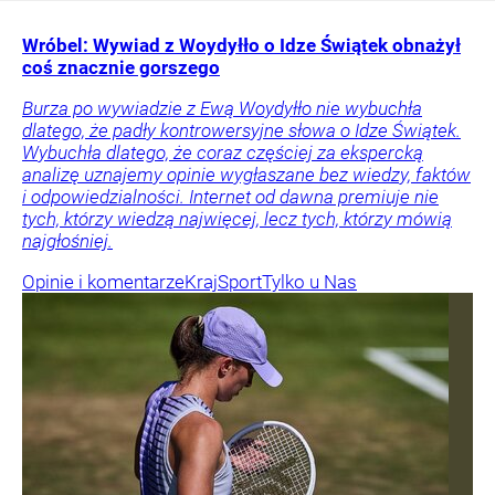
Wróbel: Wywiad z Woydyłło o Idze Świątek obnażył
coś znacznie gorszego
Burza po wywiadzie z Ewą Woydyłło nie wybuchła
dlatego, że padły kontrowersyjne słowa o Idze Świątek.
Wybuchła dlatego, że coraz częściej za ekspercką
analizę uznajemy opinie wygłaszane bez wiedzy, faktów
i odpowiedzialności. Internet od dawna premiuje nie
tych, którzy wiedzą najwięcej, lecz tych, którzy mówią
najgłośniej.
Opinie i komentarze
Kraj
Sport
Tylko u Nas