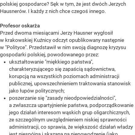
polskiej gospodarce? Sęk w tym, że jest dwóch Jerzych
Hausnerów. I każdy z nich chce czegoś innego.
Profesor oskarża
Przed dwoma miesiącami Jerzy Hausner wygłosił
w krakowskiej Kuźnicy odczyt opublikowany następnie
w "Polityce". Przedstawił w nim swoją diagnozę kryzysu
gospodarki polskiej, powodowanego przez:
ukształtowanie "miękkiego państwa",
charakteryzującego się zapaścią sądownictwa,
korupcją na wszystkich poziomach administracji
publicznej, upowszechnieniem traktowania stanowisk
jako łupów politycznych;
poszerzanie się "zasady nieodpowiedzialności",
a zwłaszcza upartyjnienie państwa, podporządkowanie
jego działań interesom wąskich grup oligarchicznych,
ze szczególnym uwzględnieniem niskiej sprawności
administracji, co sprawia, że większość działań władzy
jest niespójna i skazana na niepowodzenie (jako