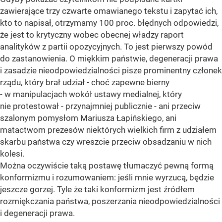
zawierające trzy czwarte omawianego tekstu i zapytać ich,
kto to napisał, otrzymamy 100 proc. błędnych odpowiedzi,
że jest to krytyczny wobec obecnej władzy raport
analityków z partii opozycyjnych. To jest pierwszy powód
do zastanowienia. O miękkim państwie, degeneracji prawa
i zasadzie nieodpowiedzialności pisze prominentny członek
rządu, który brał udział - choć zapewne bierny
- w manipulacjach wokół ustawy medialnej, który
nie protestował - przynajmniej publicznie - ani przeciw
szalonym pomysłom Mariusza Łapińskiego, ani
matactwom prezesów niektórych wielkich firm z udziałem
skarbu państwa czy wreszcie przeciw obsadzaniu w nich
kolesi.
Można oczywiście taką postawę tłumaczyć pewną formą
konformizmu i rozumowaniem: jeśli mnie wyrzucą, będzie
jeszcze gorzej. Tyle że taki konformizm jest źródłem
rozmiękczania państwa, poszerzania nieodpowiedzialności
i degeneracji prawa.