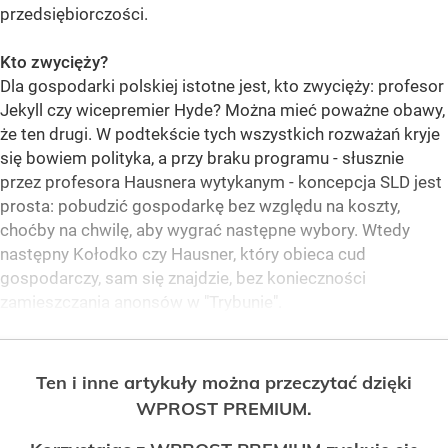
przedsiębiorczości.
Kto zwycięży?
Dla gospodarki polskiej istotne jest, kto zwycięży: profesor
Jekyll czy wicepremier Hyde? Można mieć poważne obawy,
że ten drugi. W podtekście tych wszystkich rozważań kryje
się bowiem polityka, a przy braku programu - słusznie
przez profesora Hausnera wytykanym - koncepcja SLD jest
prosta: pobudzić gospodarkę bez względu na koszty,
choćby na chwilę, aby wygrać następne wybory. Wtedy
następny Kołodko czy Hausner, który obieca cud
gospodarczy, sam się znajdzie, bez konieczności
zamieszczania anonsów w "Trybunie".
Ten i inne artykuły można przeczytać dzięki
WPROST PREMIUM.