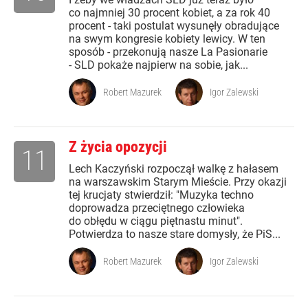
co najmniej 30 procent kobiet, a za rok 40
procent - taki postulat wysunęły obradujące
na swym kongresie kobiety lewicy. W ten
sposób - przekonują nasze La Pasionarie
- SLD pokaże najpierw na sobie, jak...
Robert Mazurek
Igor Zalewski
Z życia opozycji
11
Lech Kaczyński rozpoczął walkę z hałasem
na warszawskim Starym Mieście. Przy okazji
tej krucjaty stwierdził: "Muzyka techno
doprowadza przeciętnego człowieka
do obłędu w ciągu piętnastu minut".
Potwierdza to nasze stare domysły, że PiS...
Robert Mazurek
Igor Zalewski