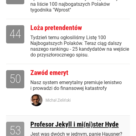
na liście 100 najbogatszych Polaków
tygodnika "Wprost"
Loża pretendentów
44
Tydzień temu ogłosiliśmy Listę 100
Najbogatszych Polaków. Teraz ciąg dalszy
naszego rankingu - 25 kandydatów na wejście
do przyszłorocznego spisu.
Zawód emeryt
50
Nasz system emerytalny premiuje lenistwo
i prowadzi do finansowej katastrofy
Michał Zieliński
Profesor Jekyll i mi(ni)ster Hyde
53
Jest was dwóch w jednym, panie Hausner?