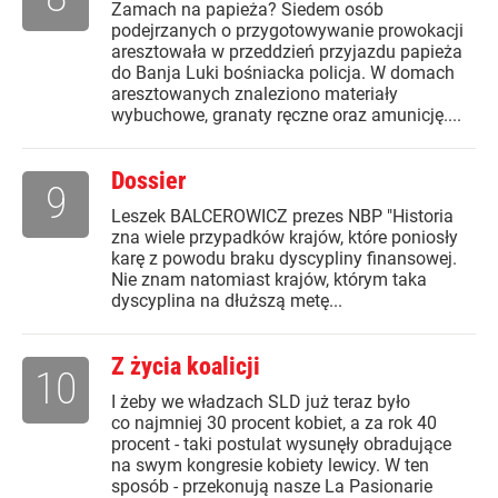
Zamach na papieża? Siedem osób
podejrzanych o przygotowywanie prowokacji
aresztowała w przeddzień przyjazdu papieża
do Banja Luki bośniacka policja. W domach
aresztowanych znaleziono materiały
wybuchowe, granaty ręczne oraz amunicję....
Dossier
9
Leszek BALCEROWICZ prezes NBP "Historia
zna wiele przypadków krajów, które poniosły
karę z powodu braku dyscypliny finansowej.
Nie znam natomiast krajów, którym taka
dyscyplina na dłuższą metę...
Z życia koalicji
10
I żeby we władzach SLD już teraz było
co najmniej 30 procent kobiet, a za rok 40
procent - taki postulat wysunęły obradujące
na swym kongresie kobiety lewicy. W ten
sposób - przekonują nasze La Pasionarie