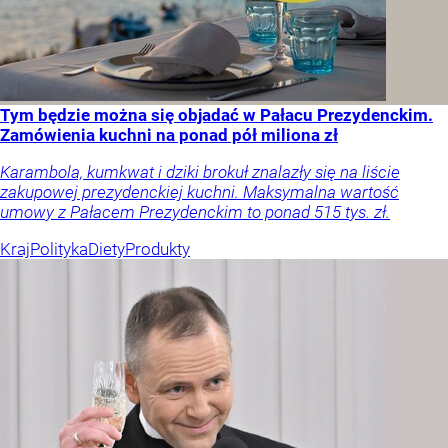
Tym będzie można się objadać w Pałacu Prezydenckim.
Zamówienia kuchni na ponad pół miliona zł
Karambola, kumkwat i dziki brokuł znalazły się na liście
zakupowej prezydenckiej kuchni. Maksymalna wartość
umowy z Pałacem Prezydenckim to ponad 515 tys. zł.
Kraj
Polityka
Diety
Produkty