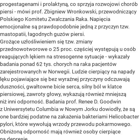
progestagenami i prolaktyną, co sprzyja rozwojowi chorób
piersi - mówi prof. Zbigniew Wronkowski, przewodniczący
Polskiego Komitetu Zwalczania Raka. Napięcia
emocjonalne są prawdopodobnie jedną z przyczyn tzw.
mastopatii, łagodnych guzów piersi.
Grożące uzłośliwieniem się tzw. zmiany
przednowotworowe o 25 proc. częściej występują u osób
reagujących lękiem na stresogenne sytuacje - wykazały
badania ponad 62 tys. chorych na raka pacjentów
zarejestrowanych w Norwegii. Ludzie cierpiący na napady
lęku pojawiające się bez wyraźnej przyczyny odczuwają
duszności, gwałtowne bicie serca, silny ból w klatce
piersiowej, zawroty głowy, wykazują również mniejszą
niż inni odporność. Badania prof. Renee D. Goodwin
z Uniwersytetu Columbia w Nowym Jorku dowiodły, że są
one bardziej podatne na zakażenia bakteriami Helicobacter
pylori, które wywołują wrzody przewodu pokarmowego.
Obniżoną odporność mają również osoby cierpiące
na depresję.