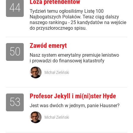
Loża pretendentów
44
Tydzień temu ogłosiliśmy Listę 100
Najbogatszych Polaków. Teraz ciąg dalszy
naszego rankingu - 25 kandydatów na wejście
do przyszłorocznego spisu.
Zawód emeryt
50
Nasz system emerytalny premiuje lenistwo
i prowadzi do finansowej katastrofy
Michał Zieliński
Profesor Jekyll i mi(ni)ster Hyde
53
Jest was dwóch w jednym, panie Hausner?
Michał Zieliński