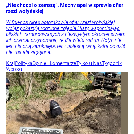
„Nie chodzi o zemstę”. Mocny apel w sprawie ofiar
rzezi wołyńskiej
W Buenos Aires potomkowie ofiar rzezi wołyńskiej
wciąż pokazują rodzinne zdjęcia i listy, wspominając
bliskich zamordowanych z niezwykłym okrucieństwem.
Ich dramat przypomina, że dla wielu rodzin Wołyń nie
jest historią zamkniętą, lecz bolesną raną, która do dziś
nie została zagojona.
Kraj
Polityka
Opinie i komentarze
Tylko u Nas
Tygodnik
Wprost