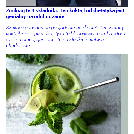
Zmiksuj te 4 składniki. Ten koktajl od dietetyka jest
genialny na odchudzanie
Szukasz sposobu na podjadanie na diecie? Ten zielony
koktajl z przepisu dietetyka to błonnikowa bomba, która
syci na długo, gasi ochotę na słodkie i ułatwia
chudnięcie.