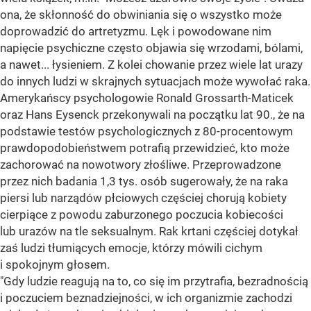
ona, że skłonność do obwiniania się o wszystko może
doprowadzić do artretyzmu. Lęk i powodowane nim
napięcie psychiczne często objawia się wrzodami, bólami,
a nawet... łysieniem. Z kolei chowanie przez wiele lat urazy
do innych ludzi w skrajnych sytuacjach może wywołać raka.
Amerykańscy psychologowie Ronald Grossarth-Maticek
oraz Hans Eysenck przekonywali na początku lat 90., że na
podstawie testów psychologicznych z 80-procentowym
prawdopodobieństwem potrafią przewidzieć, kto może
zachorować na nowotwory złośliwe. Przeprowadzone
przez nich badania 1,3 tys. osób sugerowały, że na raka
piersi lub narządów płciowych częściej chorują kobiety
cierpiące z powodu zaburzonego poczucia kobiecości
lub urazów na tle seksualnym. Rak krtani częściej dotykał
zaś ludzi tłumiących emocje, którzy mówili cichym
i spokojnym głosem.
"Gdy ludzie reagują na to, co się im przytrafia, bezradnością
i poczuciem beznadziejności, w ich organizmie zachodzi