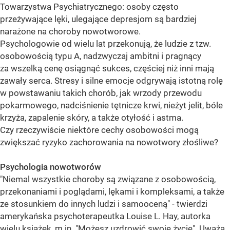
Towarzystwa Psychiatrycznego: osoby często
przeżywające lęki, ulegające depresjom są bardziej
narażone na choroby nowotworowe.
Psychologowie od wielu lat przekonują, że ludzie z tzw.
osobowością typu A, nadzwyczaj ambitni i pragnący
za wszelką cenę osiągnąć sukces, częściej niż inni mają
zawały serca. Stresy i silne emocje odgrywają istotną rolę
w powstawaniu takich chorób, jak wrzody przewodu
pokarmowego, nadciśnienie tętnicze krwi, nieżyt jelit, bóle
krzyża, zapalenie skóry, a także otyłość i astma.
Czy rzeczywiście niektóre cechy osobowości mogą
zwiększać ryzyko zachorowania na nowotwory złośliwe?
Psychologia nowotworów
"Niemal wszystkie choroby są związane z osobowością,
przekonaniami i poglądami, lękami i kompleksami, a także
ze stosunkiem do innych ludzi i samooceną" - twierdzi
amerykańska psychoterapeutka Louise L. Hay, autorka
wielu książek, m.in. "Możesz uzdrowić swoje życie". Uważa