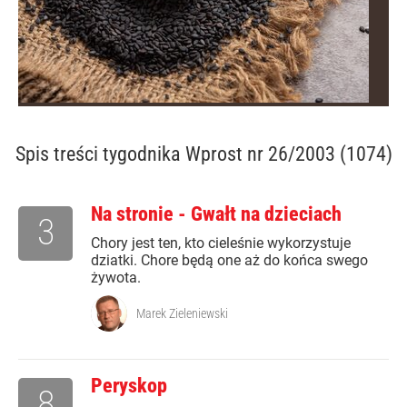
Spis treści
tygodnika Wprost nr 26/2003 (1074)
Na stronie - Gwałt na dzieciach
3
Chory jest ten, kto cieleśnie wykorzystuje
dziatki. Chore będą one aż do końca swego
żywota.
Marek Zieleniewski
Peryskop
8