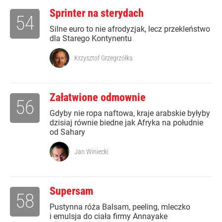
Sprinter na sterydach
54
Silne euro to nie afrodyzjak, lecz przekleństwo
dla Starego Kontynentu
Krzysztof Grzegrzółka
Załatwione odmownie
56
Gdyby nie ropa naftowa, kraje arabskie byłyby
dzisiaj równie biedne jak Afryka na południe
od Sahary
Jan Winiecki
Supersam
58
Pustynna róża Balsam, peeling, mleczko
i emulsja do ciała firmy Annayake