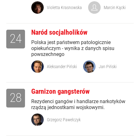
Violetta Krasnowska
Marcin Kącki
Naród socjalholików
24
Polska jest państwem patologicznie
opiekuńczym - wynika z danych spisu
powszechnego
Aleksander Piński
Jan Piński
Garnizon gangsterów
28
Rezydenci gangów i handlarze narkotyków
rządzą jednostkami wojskowymi.
Grzegorz Pawelczyk