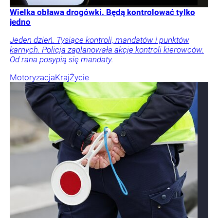
Wielka obława drogówki. Będą kontrolować tylko
jedno
Jeden dzień. Tysiące kontroli, mandatów i punktów
karnych. Policja zaplanowała akcję kontroli kierowców.
Od rana posypią się mandaty.
Motoryzacja
Kraj
Życie