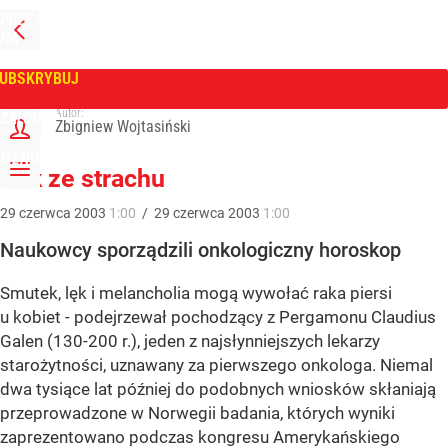
PRZEJDŹ
NA
WPROST
STRONĘ
GŁÓWNĄ
UBSKRYBUJ
Tygodnik Wprost
Autor:
ZALOGUJ
Zbigniew Wojtasiński
MENU
Rak ze strachu
29
czerwca
2003
1:00
/
29
czerwca
2003
1:00
Naukowcy sporządzili onkologiczny horoskop
Smutek, lęk i melancholia mogą wywołać raka piersi
u kobiet - podejrzewał pochodzący z Pergamonu Claudius
Galen (130-200 r.), jeden z najsłynniejszych lekarzy
starożytności, uznawany za pierwszego onkologa. Niemal
dwa tysiące lat później do podobnych wniosków skłaniają
przeprowadzone w Norwegii badania, których wyniki
zaprezentowano podczas kongresu Amerykańskiego