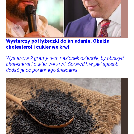
Wystarczy pół łyżeczki do śniadania. Obniża
cholesterol i cukier we krwi
Wystarczą 2 gramy tych nasionek dziennie, by obniżyć
cholesterol i cukier we krwi. Sprawdź, w jaki sposób
dodać je do porannego śniadania