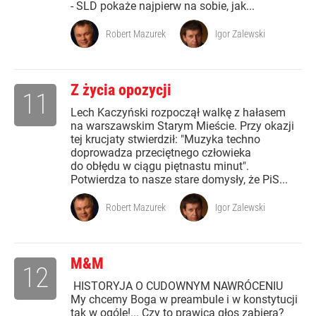
- SLD pokaże najpierw na sobie, jak...
Robert Mazurek
Igor Zalewski
Z życia opozycji
11
Lech Kaczyński rozpoczął walkę z hałasem
na warszawskim Starym Mieście. Przy okazji
tej krucjaty stwierdził: "Muzyka techno
doprowadza przeciętnego człowieka
do obłędu w ciągu piętnastu minut".
Potwierdza to nasze stare domysły, że PiS...
Robert Mazurek
Igor Zalewski
M&M
12
HISTORYJA O CUDOWNYM NAWRÓCENIU
My chcemy Boga w preambule i w konstytucji
tak w ogóle!... Czy to prawica głos zabiera?