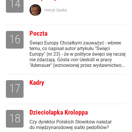
14
Henryk Sawka
Poczta
16
Święci Europy Chciałbym zauważyć - wbrew
temu, co napisał autor artykułu "Święci
Europy" (nr 23) - że w polityce święci się raczej
nie zdarzają. Gösta von Uexküll w pracy
"Adenauer" (wznowionej przez wydawnictwo...
Kadry
17
Dzieciołapka Kroloppa
18
Czy dyrektor Polskich Słowików należał
do międzynarodowej siatki pedofilów?