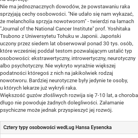
Nie ma jednoznacznych dowodów, że powstawaniu raka
sprzyjają cechy osobowości. "Nie udało się nam wykazać,
że melancholia sprzyja nowotworom" - twierdzi na łamach
"Journal of the National Cancer Institute" prof. Yoshitaka
Tsubono z Uniwersytetu Tohuku w Japonii. Japoński
uczony przez siedem lat obserwował ponad 30 tys. osób,
które wcześniej poddał testom pozwalającym ustalić typ
osobowości: ekstrawertyczny, introwertyczny, neurotyczny
albo psychotyczny. Nie wykryto wyraźnie większej
podatności któregoś z nich na jakikolwiek rodzaj
nowotworu. Bardziej neurotyczne były jedynie te osoby,
u których lekarze już wykryli raka.
Większość guzów złośliwych rozwija się 7-10 lat, a choroba
długo nie powoduje żadnych dolegliwości. Załamanie
psychiczne może jednak przyspieszyć jej rozwój.
Cztery typy osobowości wedŁug Hansa Eysencka