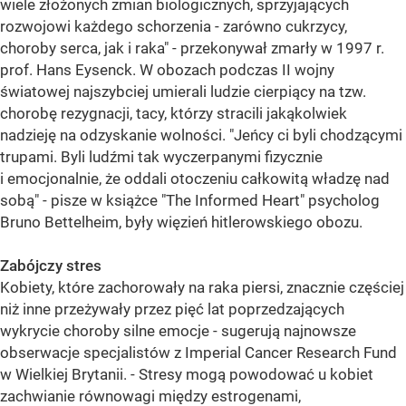
wiele złożonych zmian biologicznych, sprzyjających
rozwojowi każdego schorzenia - zarówno cukrzycy,
choroby serca, jak i raka" - przekonywał zmarły w 1997 r.
prof. Hans Eysenck. W obozach podczas II wojny
światowej najszybciej umierali ludzie cierpiący na tzw.
chorobę rezygnacji, tacy, którzy stracili jakąkolwiek
nadzieję na odzyskanie wolności. "Jeńcy ci byli chodzącymi
trupami. Byli ludźmi tak wyczerpanymi fizycznie
i emocjonalnie, że oddali otoczeniu całkowitą władzę nad
sobą" - pisze w książce "The Informed Heart" psycholog
Bruno Bettelheim, były więzień hitlerowskiego obozu.
Zabójczy stres
Kobiety, które zachorowały na raka piersi, znacznie częściej
niż inne przeżywały przez pięć lat poprzedzających
wykrycie choroby silne emocje - sugerują najnowsze
obserwacje specjalistów z Imperial Cancer Research Fund
w Wielkiej Brytanii. - Stresy mogą powodować u kobiet
zachwianie równowagi między estrogenami,