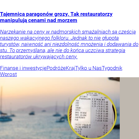
Tajemnica paragonów grozy. Tak restauratorzy
manipulują cenami nad morzem
Narzekanie na ceny w nadmorskich smażalniach są częścią
naszego wakacyjnego folkloru. Jednak to nie głupota
turystów, naiwność ani niezdolność mnożenia i dodawania do
stu. To przemyślana, ale nie do końca uczciwa strategia
restauratorów ukrywających ceny.
Finanse i inwestycje
Podróże
Kraj
Tylko u Nas
Tygodnik
Wprost