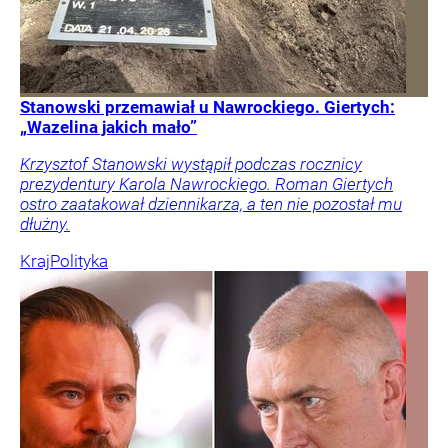
Stanowski przemawiał u Nawrockiego. Giertych:
„Wazelina jakich mało”
Krzysztof Stanowski wystąpił podczas rocznicy
prezydentury Karola Nawrockiego. Roman Giertych
ostro zaatakował dziennikarza, a ten nie pozostał mu
dłużny.
Kraj
Polityka