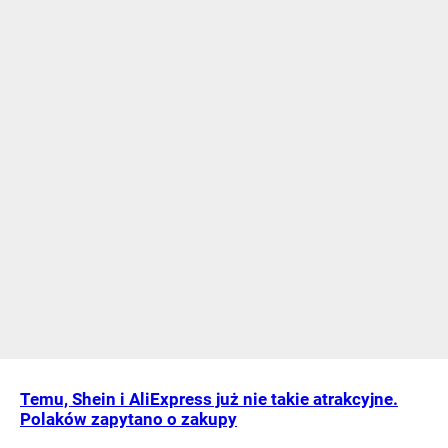
Temu, Shein i AliExpress już nie takie atrakcyjne.
Polaków zapytano o zakupy