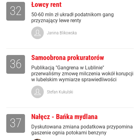
Łowcy rent
32
50-60 mln zł ukradł podatnikom gang
przyznający lewe renty
Janina Blikowska
Samoobrona prokuratorów
36
Publikacją "Gangrena w Lublinie"
przerwaliśmy zmowę milczenia wokół korupcji
w lubelskim wymiarze sprawiedliwości
Stefan Kukulski
Nałęcz - Bańka mydlana
37
Dyskutowana zmiana podatkowa przypomina
gaszenie ognia potokami benzyny