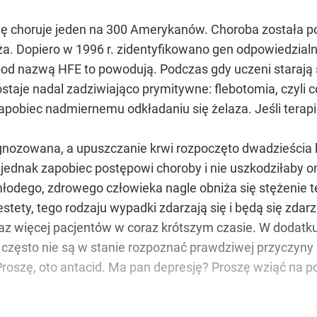
 choruje jeden na 300 Amerykanów. Choroba została po r
a. Dopiero w 1996 r. zidentyfikowano gen odpowiedzialny
pod nazwą HFE to powodują. Podczas gdy uczeni starają 
staje nadal zadziwiająco prymitywne: flebotomia, czyli
 zapobiec nadmiernemu odkładaniu się żelaza. Jeśli tera
nozowana, a upuszczanie krwi rozpoczęto dwadzieścia la
jednak zapobiec postępowi choroby i nie uszkodziłaby ona
młodego, zdrowego człowieka nagle obniża się stężenie te
ety, tego rodzaju wypadki zdarzają się i będą się zdarza
z więcej pacjentów w coraz krótszym czasie. W dodatku z
 często nie są w stanie rozpoznać prawdziwej przyczyny
roszę, oto antacid. Ma pan depresję? Proszę wziąć na p