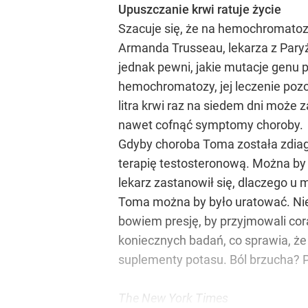
Upuszczanie krwi ratuje życie
Szacuje się, że na hemochromatozę
Armanda Trusseau, lekarza z Paryż
jednak pewni, jakie mutacje genu 
hemochromatozy, jej leczenie pozo
litra krwi raz na siedem dni może
nawet cofnąć symptomy choroby.
Gdyby choroba Toma została zdiag
terapię testosteronową. Można by 
lekarz zastanowił się, dlaczego u 
Toma można by było uratować. Niest
bowiem presję, by przyjmowali cora
koniecznych badań, co sprawia, że
suplementy potasu. Ból brzucha? P
The New York Times