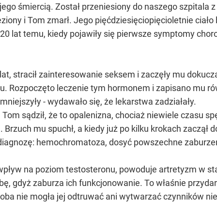
o śmiercią. Został przeniesiony do naszego szpitala z n
iony i Tom zmarł. Jego pięćdziesięciopięcioletnie ciało 
 lat temu, kiedy pojawiły się pierwsze symptomy choroby,
lat, stracił zainteresowanie seksem i zaczęły mu dokucza
onu. Rozpoczęto leczenie tym hormonem i zapisano mu rów
niejszyły - wydawało się, że lekarstwa zadziałały.
 Tom sądził, że to opalenizna, chociaż niewiele czasu s
rzuch mu spuchł, a kiedy już po kilku krokach zaczął dos
 diagnozę: hemochromatoza, dosyć powszechne zaburz
wpływ na poziom testosteronu, powoduje artretyzm w sta
ę, gdyż zaburza ich funkcjonowanie. To właśnie przydarz
oba nie mogła jej odtruwać ani wytwarzać czynników nie