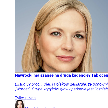
Nawrocki ma szansę na drugą kadencję? Tak oceni
Blisko 39 proc. Polek i Polaków deklaruje, że pon
„Wprost”. Grupa krytyków głowy państwa jest liczniej
Tylko u Nas