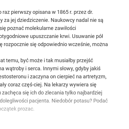
az pierwszy opisana w 1865 r. przez dr.
 za jej dziedziczenie. Naukowcy nadal nie są
się poznać molekularne zawiłości
 cotygodniowe upuszczanie krwi. Usuwanie pół
pię rozpocznie się odpowiednio wcześnie, można
t temu, być może i tak musiałby przejść
 wątroby i serca. Innymi słowy, gdyby jakiś
stosteronu i zaczyna on cierpieć na artretyzm,
ły coraz częś-ciej. Na lekarzy wywiera się
achęca się ich do zlecania tylko najbardziej
 dolegliwości pacjenta. Niedobór potasu? Podać
oczątek prozac.