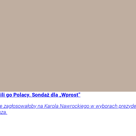
li go Polacy. Sondaż dla „Wprost”
ownie zagłosowałoby na Karola Nawrockiego w wyborach prezy
sza.