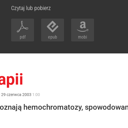
Czytaj lub pobierz
pdf
epub
mobi
apii
:
29
czerwca
2003
1:00
zpoznają hemochromatozy, spowodowane