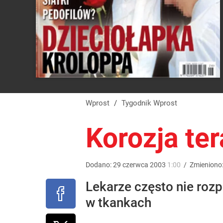
Wprost
/
Tygodnik Wprost
Korozja ter
Dodano:
29
czerwca
2003
1:00
/
Zmieniono
Lekarze często nie ro
w tkankach