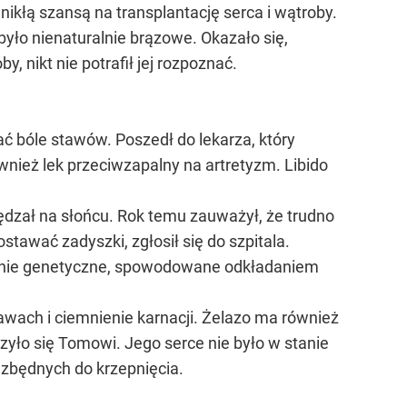
ikłą szansą na transplantację serca i wątroby.
było nienaturalnie brązowe. Okazało się,
 nikt nie potrafił jej rozpoznać.
ć bóle stawów. Poszedł do lekarza, który
nież lek przeciwzapalny na artretyzm. Libido
pędzał na słońcu. Rok temu zauważył, że trudno
tawać zadyszki, zgłosił się do szpitala.
enie genetyczne, spowodowane odkładaniem
wach i ciemnienie karnacji. Żelazo ma również
yło się Tomowi. Jego serce nie było w stanie
zbędnych do krzepnięcia.