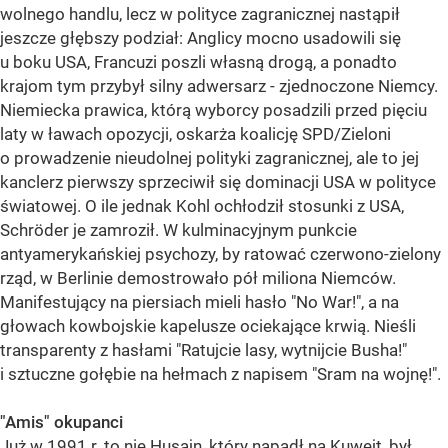
wolnego handlu, lecz w polityce zagranicznej nastąpił
jeszcze głębszy podział: Anglicy mocno usadowili się
u boku USA, Francuzi poszli własną drogą, a ponadto
krajom tym przybył silny adwersarz - zjednoczone Niemcy.
Niemiecka prawica, którą wyborcy posadzili przed pięciu
laty w ławach opozycji, oskarża koalicję SPD/Zieloni
o prowadzenie nieudolnej polityki zagranicznej, ale to jej
kanclerz pierwszy sprzeciwił się dominacji USA w polityce
światowej. O ile jednak Kohl ochłodził stosunki z USA,
Schröder je zamroził. W kulminacyjnym punkcie
antyamerykańskiej psychozy, by ratować czerwono-zielony
rząd, w Berlinie demostrowało pół miliona Niemców.
Manifestujący na piersiach mieli hasło "No War!", a na
głowach kowbojskie kapelusze ociekające krwią. Nieśli
transparenty z hasłami "Ratujcie lasy, wytnijcie Busha!"
i sztuczne gołębie na hełmach z napisem "Sram na wojnę!".
"Amis" okupanci
Już w 1991 r. to nie Husajn, który napadł na Kuwejt, był