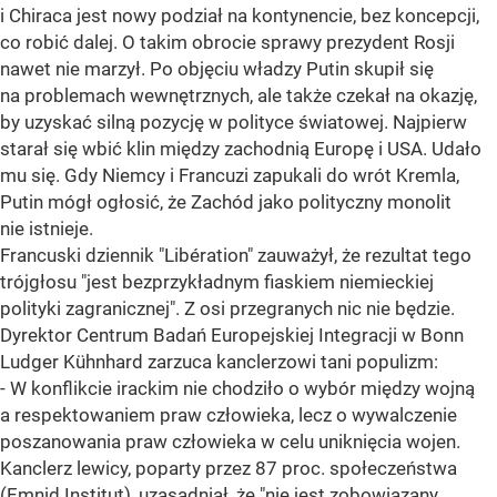
i Chiraca jest nowy podział na kontynencie, bez koncepcji,
co robić dalej. O takim obrocie sprawy prezydent Rosji
nawet nie marzył. Po objęciu władzy Putin skupił się
na problemach wewnętrznych, ale także czekał na okazję,
by uzyskać silną pozycję w polityce światowej. Najpierw
starał się wbić klin między zachodnią Europę i USA. Udało
mu się. Gdy Niemcy i Francuzi zapukali do wrót Kremla,
Putin mógł ogłosić, że Zachód jako polityczny monolit
nie istnieje.
Francuski dziennik "Libération" zauważył, że rezultat tego
trójgłosu "jest bezprzykładnym fiaskiem niemieckiej
polityki zagranicznej". Z osi przegranych nic nie będzie.
Dyrektor Centrum Badań Europejskiej Integracji w Bonn
Ludger Kühnhard zarzuca kanclerzowi tani populizm:
- W konflikcie irackim nie chodziło o wybór między wojną
a respektowaniem praw człowieka, lecz o wywalczenie
poszanowania praw człowieka w celu uniknięcia wojen.
Kanclerz lewicy, poparty przez 87 proc. społeczeństwa
(Emnid Institut), uzasadniał, że "nie jest zobowiązany