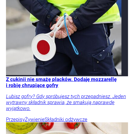
Z cukinii nie smażę placków. Dodaję mozzarellę
i robię chrupiące gofry
Lubisz gofry? Gdy spróbujesz tych przepadniesz. Jeden
wytrawny składnik sprawia, że smakują naprawdę
wyjątkowo.
Przepisy
Żywienie
Składniki odżywcze