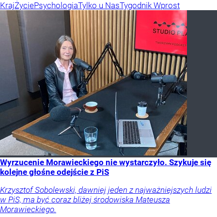
Kraj
Życie
Psychologia
Tylko u Nas
Tygodnik Wprost
Wyrzucenie Morawieckiego nie wystarczyło. Szykuje się
kolejne głośne odejście z PiS
Krzysztof Sobolewski, dawniej jeden z najważniejszych ludzi
w PiS, ma być coraz bliżej środowiska Mateusza
Morawieckiego.