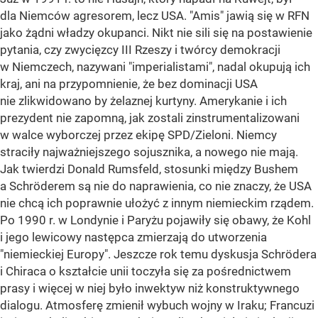
dla Niemców agresorem, lecz USA. "Amis" jawią się w RFN
jako żądni władzy okupanci. Nikt nie sili się na postawienie
pytania, czy zwycięzcy III Rzeszy i twórcy demokracji
w Niemczech, nazywani "imperialistami", nadal okupują ich
kraj, ani na przypomnienie, że bez dominacji USA
nie zlikwidowano by żelaznej kurtyny. Amerykanie i ich
prezydent nie zapomną, jak zostali zinstrumentalizowani
w walce wyborczej przez ekipę SPD/Zieloni. Niemcy
straciły najważniejszego sojusznika, a nowego nie mają.
Jak twierdzi Donald Rumsfeld, stosunki między Bushem
a Schröderem są nie do naprawienia, co nie znaczy, że USA
nie chcą ich poprawnie ułożyć z innym niemieckim rządem.
Po 1990 r. w Londynie i Paryżu pojawiły się obawy, że Kohl
i jego lewicowy następca zmierzają do utworzenia
"niemieckiej Europy". Jeszcze rok temu dyskusja Schrödera
i Chiraca o kształcie unii toczyła się za pośrednictwem
prasy i więcej w niej było inwektyw niż konstruktywnego
dialogu. Atmosferę zmienił wybuch wojny w Iraku; Francuzi