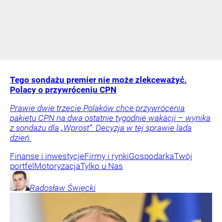
Tego sondażu premier nie może zlekceważyć.
Polacy o przywróceniu CPN
Prawie dwie trzecie Polaków chce przywrócenia
pakietu CPN na dwa ostatnie tygodnie wakacji – wynika
z sondażu dla „Wprost”. Decyzja w tej sprawie lada
dzień.
Finanse i inwestycje
Firmy i rynki
Gospodarka
Twój
portfel
Motoryzacja
Tylko u Nas
Radosław
Święcki