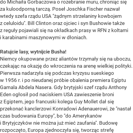
do Michaiła Gorbaczowa o rozebranie muru, chroniąc się
za kuloodporną tarczą. Poseł Joschka Fischer nazwał
wtedy szefa rządu USA "żądnym strzelaniny kowbojem
z celuloidu". Bill Clinton oraz ojciec i syn Bushowie także
z reguły pojawiali się na okładkach prasy w RFN z koltami
i karabinami maszynowymi w dłoniach.
Ratujcie lasy, wytnijcie Busha!
Niemcy okupowane przez aliantów trzymały się na uboczu,
czekając na okazję do wkroczenia na arenę wielkiej polityki.
Pierwsza nadarzyła się podczas kryzysu sueskiego
w 1956 r. i po nieudanej próbie obalenia premiera Egiptu
Gamala Abdela Nasera. Gdy brytyjski szef rządu Anthony
Eden ogłosił pod naciskiem USA zawieszenie broni
z Egiptem, jego francuski kolega Guy Mollet dał się
przekonać kanclerzowi Konradowi Adenauerowi, że "nastał
czas budowania Europy", bo "do Amerykanów
i Brytyjczyków nie można już mieć zaufania". Budowę
rozpoczęto, Europa zjednoczyła się, tworząc strefę