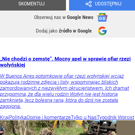
SKOMENTUJ
UDOSTĘPNIJ
Obserwuj nas
w
Google News
Dodaj jako
źródło w Google
„Nie chodzi o zemstę”. Mocny apel w sprawie ofiar rzezi
wołyńskiej
W Buenos Aires potomkowie ofiar rzezi wołyńskiej wciąż
pokazują rodzinne zdjęcia i listy, wspominając bliskich
zamordowanych z niezwykłym okrucieństwem. Ich dramat
przypomina, że dla wielu rodzin Wołyń nie jest historią
zamkniętą, lecz bolesną raną, która do dziś nie została
zagojona.
Kraj
Polityka
Opinie i komentarze
Tylko u Nas
Tygodnik Wprost