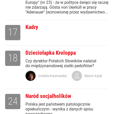
Europy" (nr 23) - że w polityce święci się raczej
nie zdarzają. Gösta von Uexküll w pracy
"Adenauer" (wznowionej przez wydawnictwo...
Kadry
17
Dzieciołapka Kroloppa
18
Czy dyrektor Polskich Słowików należał
do międzynarodowej siatki pedofilów?
Violetta Krasnowska
Marcin Kącki
Naród socjalholików
24
Polska jest państwem patologicznie
opiekuńczym - wynika z danych spisu
powszechnego