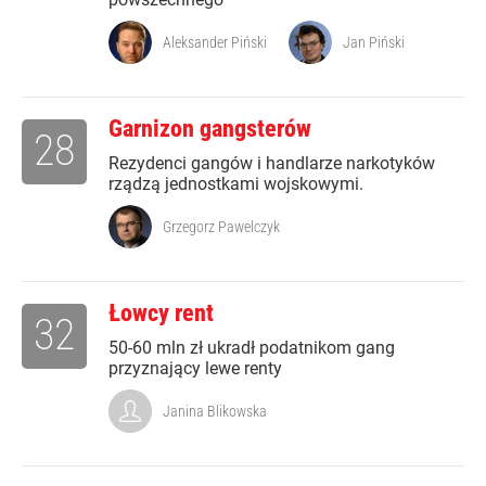
Aleksander Piński
Jan Piński
Garnizon gangsterów
28
Rezydenci gangów i handlarze narkotyków
rządzą jednostkami wojskowymi.
Grzegorz Pawelczyk
Łowcy rent
32
50-60 mln zł ukradł podatnikom gang
przyznający lewe renty
Janina Blikowska