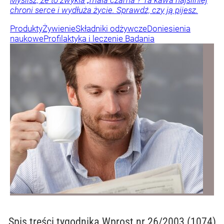
Myślisz, że to zwykła „mała czarna”? Ta kawa najsilniej
chroni serce i wydłuża życie. Sprawdź, czy ją pijesz.
Produkty
Żywienie
Składniki odżywcze
Doniesienia
naukowe
Profilaktyka i leczenie
Badania
Spis treści
tygodnika Wprost nr 26/2003 (1074)