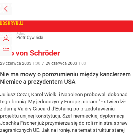
PRZEJDŹ
NA
WPROST
STRONĘ
GŁÓWNĄ
UBSKRYBUJ
Tygodnik Wprost
Autor:
ZALOGUJ
Piotr Cywiński
MENU
Otto von Schröder
29
czerwca
2003
1:00
/
29
czerwca
2003
1:00
Nie ma mowy o porozumieniu między kanclerzem
Niemiec a prezydentem USA
Juliusz Cezar, Karol Wielki i Napoleon próbowali dokonać
tego bronią. My jednoczymy Europę piórami" - stwierdził
z dumą Valéry Giscard d'Estaing po przedstawieniu
projektu unijnej konstytucji. Szef niemieckiej dyplomacji
Joschka Fischer już przymierza się do roli ministra spraw
zagranicznych UE. Jak na ironię, na temat struktur starej