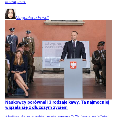
liczniejsza.
Magdalena
Frindt
Naukowcy porównali 3 rodzaje kawy. Ta najmocniej
wiązała się z dłuższym życiem