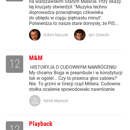
na warszawskim Starym Mieście. Przy okazji
tej krucjaty stwierdził: "Muzyka techno
doprowadza przeciętnego człowieka
do obłędu w ciągu piętnastu minut".
Potwierdza to nasze stare domysły, że PiS...
Robert Mazurek
Igor Zalewski
M&M
12
HISTORYJA O CUDOWNYM NAWRÓCENIU
My chcemy Boga w preambule i w konstytucji
tak w ogóle!... Czy to prawica głos zabiera?
Nie. To grzmi w Grecji rząd Millera. Cudowne
stołka ocalenie spowodowało nawrócenie.
Marek Majewski
Playback
12