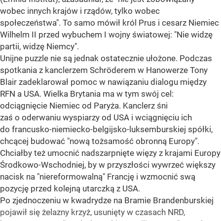
wobec innych krajów i rządów, tylko wobec
społeczeństwa". To samo mówił król Prus i cesarz Niemiec
Wilhelm II przed wybuchem I wojny światowej: "Nie widzę
partii, widzę Niemcy".
Unijne puzzle nie są jednak ostatecznie ułożone. Podczas
spotkania z kanclerzem Schröderem w Hanowerze Tony
Blair zadeklarował pomoc w nawiązaniu dialogu między
RFN a USA. Wielka Brytania ma w tym swój cel:
odciągnięcie Niemiec od Paryża. Kanclerz śni
zaś o oderwaniu wyspiarzy od USA i wciągnięciu ich
do francusko-niemiecko-belgijsko-luksemburskiej spółki,
chcącej budować "nową tożsamość obronną Europy".
Chciałby też umocnić nadszarpnięte więzy z krajami Europy
Środkowo-Wschodniej, by w przyszłości wywrzeć większy
nacisk na "niereformowalną" Francję i wzmocnić swą
pozycję przed kolejną utarczką z USA.
Po zjednoczeniu w kwadrydze na Bramie Brandenburskiej
pojawił się żelazny krzyż, usunięty w czasach NRD,