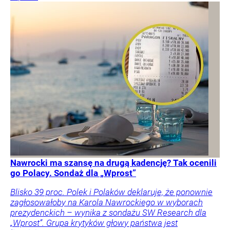
Nawrocki ma szansę na drugą kadencję? Tak ocenili
go Polacy. Sondaż dla „Wprost”
Blisko 39 proc. Polek i Polaków deklaruje, że ponownie
zagłosowałoby na Karola Nawrockiego w wyborach
prezydenckich – wynika z sondażu SW Research dla
„Wprost”. Grupa krytyków głowy państwa jest