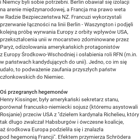
i Niemcy byli sobie potrzebni. Berlin obawiał się izolacji
na arenie międzynarodowej, a Francja ma prawo weta
w Radzie Bezpieczeństwa NZ. Francuzi wykorzystali
przerwanie łączności na linii Berlin - Waszyngton i podjęli
kolejną próbę wyrwania Europy z orbity wpływów USA,
przekształcenia unii w mocarstwo zdominowane przez
Paryż, odizolowania amerykańskich protagonistów
z Europy Środkowo-Wschodniej i osłabienia roli RFN (m.in.
w państwach kandydujących do unii). Jedno, co im się
udało, to podważenie zaufania przyszłych państw
członkowskich do Niemiec.
Oś przegranych hegemonów
Henry Kissinger, były amerykański sekretarz stanu,
porównał francusko-niemiecki sojusz (któremu asystowali
Rosjanie) przeciw USA z "dziełem kardynała Richelieu, który
tak długo zwalczał Habsburgów i ówczesne koalicje,
aż środkowa Europa podzieliła się i znalazła
pod hegemonią Francji". Efektem przymierza Schrödera