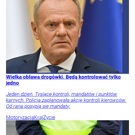
Wielka obława drogówki. Będą kontrolować tylko
jedno
Jeden dzień. Tysiące kontroli, mandatów i punktów
karnych. Policja zaplanowała akcję kontroli kierowców.
Od rana posypią się mandaty.
Motoryzacja
Kraj
Życie