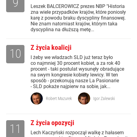
9
Leszek BALCEROWICZ prezes NBP "Historia
zna wiele przypadków krajów, które poniosły
karę z powodu braku dyscypliny finansowej.
Nie znam natomiast krajów, którym taka
dyscyplina na dłuższą metę...
Z życia koalicji
10
I żeby we władzach SLD już teraz było
co najmniej 30 procent kobiet, a za rok 40
procent - taki postulat wysunęły obradujące
na swym kongresie kobiety lewicy. W ten
sposób - przekonują nasze La Pasionarie
- SLD pokaże najpierw na sobie, jak...
Robert Mazurek
Igor Zalewski
Z życia opozycji
11
Lech Kaczyński rozpoczął walkę z hałasem