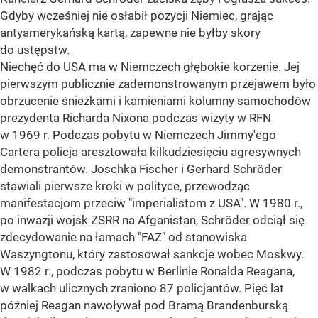
Gdyby wcześniej nie osłabił pozycji Niemiec, grając
antyamerykańską kartą, zapewne nie byłby skory
do ustępstw.
Niechęć do USA ma w Niemczech głębokie korzenie. Jej
pierwszym publicznie zademonstrowanym przejawem było
obrzucenie śnieżkami i kamieniami kolumny samochodów
prezydenta Richarda Nixona podczas wizyty w RFN
w 1969 r. Podczas pobytu w Niemczech Jimmy'ego
Cartera policja aresztowała kilkudziesięciu agresywnych
demonstrantów. Joschka Fischer i Gerhard Schröder
stawiali pierwsze kroki w polityce, przewodząc
manifestacjom przeciw "imperialistom z USA". W 1980 r.,
po inwazji wojsk ZSRR na Afganistan, Schröder odciął się
zdecydowanie na łamach "FAZ" od stanowiska
Waszyngtonu, który zastosował sankcje wobec Moskwy.
W 1982 r., podczas pobytu w Berlinie Ronalda Reagana,
w walkach ulicznych zraniono 87 policjantów. Pięć lat
później Reagan nawoływał pod Bramą Brandenburską