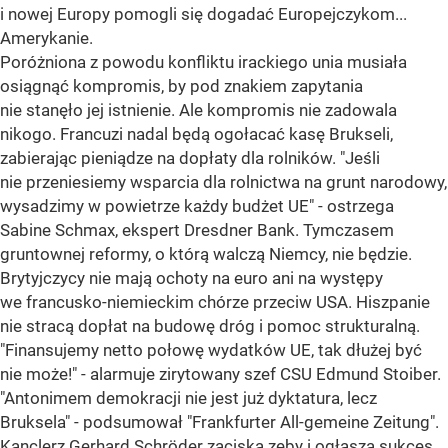
i nowej Europy pomogli się dogadać Europejczykom...
Amerykanie.
Poróżniona z powodu konfliktu irackiego unia musiała
osiągnąć kompromis, by pod znakiem zapytania
nie stanęło jej istnienie. Ale kompromis nie zadowala
nikogo. Francuzi nadal będą ogołacać kasę Brukseli,
zabierając pieniądze na dopłaty dla rolników. "Jeśli
nie przeniesiemy wsparcia dla rolnictwa na grunt narodowy,
wysadzimy w powietrze każdy budżet UE" - ostrzega
Sabine Schmax, ekspert Dresdner Bank. Tymczasem
gruntownej reformy, o którą walczą Niemcy, nie będzie.
Brytyjczycy nie mają ochoty na euro ani na występy
we francusko-niemieckim chórze przeciw USA. Hiszpanie
nie stracą dopłat na budowę dróg i pomoc strukturalną.
"Finansujemy netto połowę wydatków UE, tak dłużej być
nie może!" - alarmuje zirytowany szef CSU Edmund Stoiber.
"Antonimem demokracji nie jest już dyktatura, lecz
Bruksela" - podsumował "Frankfurter All-gemeine Zeitung".
Kanclerz Gerhard Schröder zaciska zęby i ogłasza sukces.