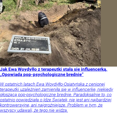
Jak Ewa Woydyłło z terapeutki stała się influencerką.
„Opowiada pop-psychologiczne brednie”
W ostatnich latach Ewa Woydyłło-Osiatyńska z cenionej
terapeutki uzależnień zamieniła się w influencerkę, niekiedy
głoszącą pop-psychologiczne brednie. Paradoksalnie to, co
ostatnio powiedziała o Idze Świątek, nie jest ani najbardziej
kontrowersyjne, ani najgroźniejsze. Problem w tym, że
wszyscy udawali, że tego nie widzą.