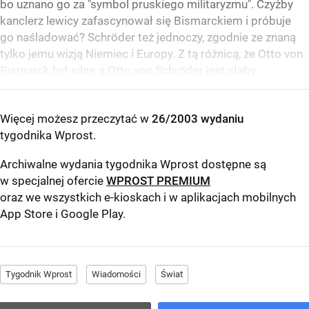
bo uznano go za "symbol pruskiego militaryzmu". Czyżby
kanclerz lewicy zafascynował się Bismarckiem i próbuje
go naśladować? Schröder też jednoczy, zgodnie ze znaną
tylko jemu wizją Niemiec i Europy. Z tą różnicą, że Otto von
Bismarck był silny, a Otto von Schröder jest słaby.
Więcej możesz przeczytać w
26/2003 wydaniu
tygodnika Wprost
.
Archiwalne wydania tygodnika Wprost dostępne są
w specjalnej ofercie
WPROST PREMIUM
oraz we wszystkich e-kioskach i w aplikacjach mobilnych
App Store
i
Google Play
.
Tygodnik Wprost
Wiadomości
Świat