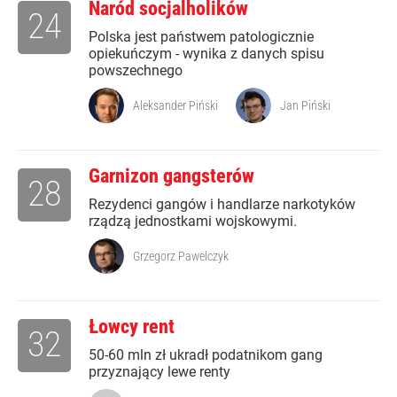
Naród socjalholików
24
Polska jest państwem patologicznie
opiekuńczym - wynika z danych spisu
powszechnego
Aleksander Piński
Jan Piński
Garnizon gangsterów
28
Rezydenci gangów i handlarze narkotyków
rządzą jednostkami wojskowymi.
Grzegorz Pawelczyk
Łowcy rent
32
50-60 mln zł ukradł podatnikom gang
przyznający lewe renty