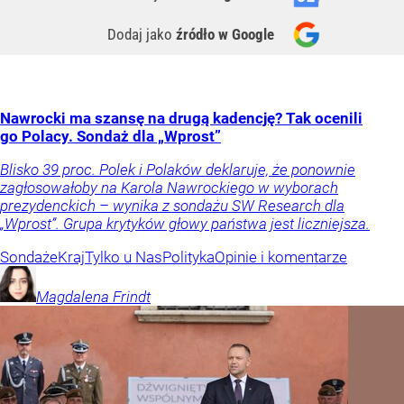
Dodaj jako
źródło w Google
Nawrocki ma szansę na drugą kadencję? Tak ocenili
go Polacy. Sondaż dla „Wprost”
Blisko 39 proc. Polek i Polaków deklaruje, że ponownie
zagłosowałoby na Karola Nawrockiego w wyborach
prezydenckich – wynika z sondażu SW Research dla
„Wprost”. Grupa krytyków głowy państwa jest liczniejsza.
Sondaże
Kraj
Tylko u Nas
Polityka
Opinie i komentarze
Magdalena
Frindt