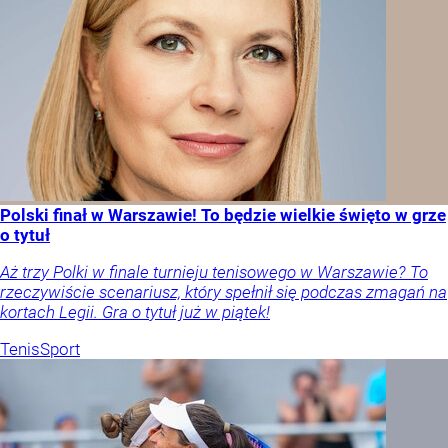
Polski finał w Warszawie! To będzie wielkie święto w grze
o tytuł
Aż trzy Polki w finale turnieju tenisowego w Warszawie? To
rzeczywiście scenariusz, który spełnił się podczas zmagań na
kortach Legii. Gra o tytuł już w piątek!
Tenis
Sport