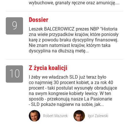
wybuchowe, granaty ręczne oraz amunicję....
Dossier
9
Leszek BALCEROWICZ prezes NBP "Historia
zna wiele przypadków krajów, które poniosły
karę z powodu braku dyscypliny finansowej.
Nie znam natomiast krajów, którym taka
dyscyplina na dłuższą metę...
Z życia koalicji
10
I żeby we władzach SLD już teraz było
co najmniej 30 procent kobiet, a za rok 40
procent - taki postulat wysunęły obradujące
na swym kongresie kobiety lewicy. W ten
sposób - przekonują nasze La Pasionarie
- SLD pokaże najpierw na sobie, jak...
Robert Mazurek
Igor Zalewski