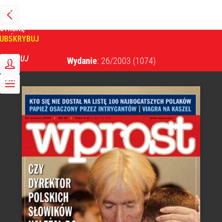
PRZEJDŹ
NA
WPROST
STRONĘ
GŁÓWNĄ
UBSKRYBUJ
Tygodnik Wprost
ZALOGUJ
Wydanie
: 26/2003
(1074)
MENU