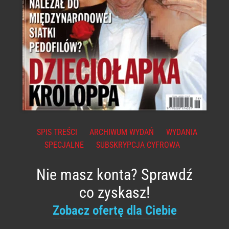
SPIS TREŚCI
ARCHIWUM WYDAŃ
WYDANIA
SPECJALNE
SUBSKRYPCJA CYFROWA
Nie masz konta? Sprawdź
co zyskasz!
Zobacz ofertę dla Ciebie