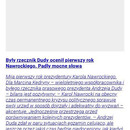
Były rzecznik Dudy ocenił pierwszy rok
Nawrockiego. Padły mocne słowa
Mija pierwszy rok prezydentury Karola Nawrockiego.
Dla Marcina Kędryny – wieloletniego współpracownika i
byłego rzecznika prasowego prezydenta Andrzeja Dudy
– bilans jest pozytywny: – Karol Nawrocki na obecny
czas permanentnego kryzysu politycznego sprawuje
swój urząd w sposób dojrzały i adekwatny do wyzwań –
akcentuje. Jednocześnie przestrzega przed
porównywaniem kolejnych prezydentów. – Andrzej
Duda zdał w paru sytuacjach egzamin celująco, ale
jeszcze przez jakiś czas będzie niedoceniony, jak kiedyś