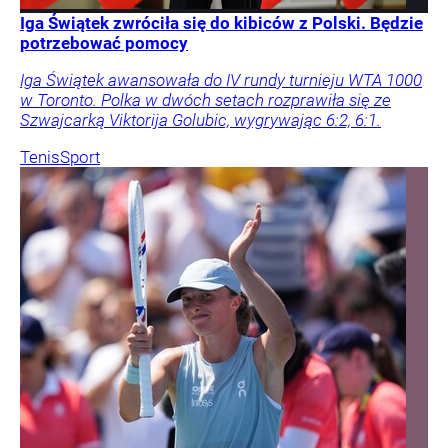
Iga Świątek zwróciła się do kibiców z Polski. Będzie
potrzebować pomocy
Iga Świątek awansowała do IV rundy turnieju WTA 1000
w Toronto. Polka w dwóch setach rozprawiła się ze
Szwajcarką Viktorija Golubic, wygrywając 6:2, 6:1.
Tenis
Sport