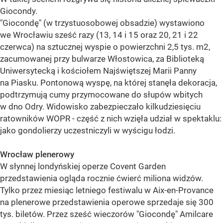
Giocondy.
"Giocondę" (w trzystuosobowej obsadzie) wystawiono
we Wrocławiu sześć razy (13, 14 i 15 oraz 20, 21 i 22
czerwca) na sztucznej wyspie o powierzchni 2,5 tys. m2,
zacumowanej przy bulwarze Włostowica, za Biblioteką
Uniwersytecką i kościołem Najświętszej Marii Panny
na Piasku. Pontonową wyspę, na której stanęła dekoracja,
podtrzymują cumy przymocowane do słupów wbitych
w dno Odry. Widowisko zabezpieczało kilkudziesięciu
ratowników WOPR - część z nich wzięła udział w spektaklu:
jako gondolierzy uczestniczyli w wyścigu łodzi.
Wrocław plenerowy
W słynnej londyńskiej operze Covent Garden
przedstawienia ogląda rocznie ćwierć miliona widzów.
Tylko przez miesiąc letniego festiwalu w Aix-en-Provance
na plenerowe przedstawienia operowe sprzedaje się 300
tys. biletów. Przez sześć wieczorów "Giocondę" Amilcare