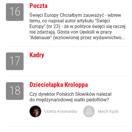
Poczta
16
Święci Europy Chciałbym zauważyć - wbrew
temu, co napisał autor artykułu "Święci
Europy" (nr 23) - że w polityce święci się raczej
nie zdarzają. Gösta von Uexküll w pracy
"Adenauer" (wznowionej przez wydawnictwo...
Kadry
17
Dzieciołapka Kroloppa
18
Czy dyrektor Polskich Słowików należał
do międzynarodowej siatki pedofilów?
Violetta Krasnowska
Marcin Kącki