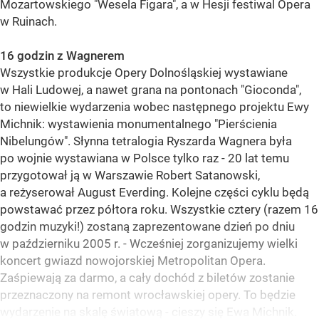
Mozartowskiego "Wesela Figara", a w Hesji festiwal Opera
w Ruinach.
16 godzin z Wagnerem
Wszystkie produkcje Opery Dolnośląskiej wystawiane
w Hali Ludowej, a nawet grana na pontonach "Gioconda",
to niewielkie wydarzenia wobec następnego projektu Ewy
Michnik: wystawienia monumentalnego "Pierścienia
Nibelungów". Słynna tetralogia Ryszarda Wagnera była
po wojnie wystawiana w Polsce tylko raz - 20 lat temu
przygotował ją w Warszawie Robert Satanowski,
a reżyserował August Everding. Kolejne części cyklu będą
powstawać przez półtora roku. Wszystkie cztery (razem 16
godzin muzyki!) zostaną zaprezentowane dzień po dniu
w październiku 2005 r. - Wcześniej zorganizujemy wielki
koncert gwiazd nowojorskiej Metropolitan Opera.
Zaśpiewają za darmo, a cały dochód z biletów zostanie
przeznaczony na remont wrocławskiej opery. To będzie
wydarzenie na skalę światową - cieszy się Ewa Michnik.