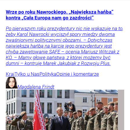
Wrze po roku Nawrockiego. „Największa hańba”
kontra „Cała Europa nam go zazdrości”
Po pierwszym roku prezydentury nic nie wskazuje na to,
żeby Karol Nawrocki wyciszył spory między dwoma
zwaśnionymi politycznymi obozami. – Dotychczas
największą hańbą na karcie jego prezydentury jest
chyba zawetowanie SAFE – ocenia Mariusz Witczak z
KO. – Mamy głowę państwa, z której możemy być
dumni – kontruje Marek Jakubiak z Rozwoju Plus.
Kraj
Tylko u Nas
Polityka
Opinie i komentarze
Magdalena
Frindt