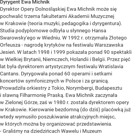
Dyrygent Ewa Michnik
Dyrektor Opery Dolnośląskiej Ewa Michnik może się
pochwalić trzema fakultetami Akademii Muzycznej
w Krakowie (teoria muzyki, pedagogika i dyrygentura).
Studia podyplomowe odbyła u słynnego Hansa
Swarowsky'ego w Wiedniu. W 1992 r. otrzymała Złotego
Orfeusza - nagrodę krytyków na festiwalu Warszawska
Jesień. W latach 1998 i 1999 pokazała ponad 90 spektakli
w Wielkiej Brytanii, Niemczech, Holandii i Belgii. Przez pięć
lat była dyrektorem artystycznym festiwalu Wratislavia
Cantans. Dyrygowała ponad 60 operami i setkami
koncertów symfonicznych w Polsce i za granicą.
Prowadziła orkiestry z Tokio, Norymbergi, Budapesztu
i sławną Filharmonię Praską. Ewa Michnik zaczynała
w Zielonej Górze, zaś w 1980 r. została dyrektorem opery
w Krakowie. Kierowanie bezdomną (do dziś) placówką już
wtedy wymusiło poszukiwanie atrakcyjnych miejsc,
w których można by organizować przedstawienia.
- Graliśmy na dziedzińcach Wawelu i Muzeum