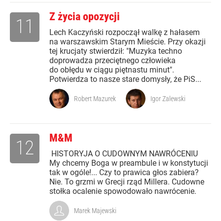
Z życia opozycji
11
Lech Kaczyński rozpoczął walkę z hałasem
na warszawskim Starym Mieście. Przy okazji
tej krucjaty stwierdził: "Muzyka techno
doprowadza przeciętnego człowieka
do obłędu w ciągu piętnastu minut".
Potwierdza to nasze stare domysły, że PiS...
Robert Mazurek
Igor Zalewski
M&M
12
HISTORYJA O CUDOWNYM NAWRÓCENIU
My chcemy Boga w preambule i w konstytucji
tak w ogóle!... Czy to prawica głos zabiera?
Nie. To grzmi w Grecji rząd Millera. Cudowne
stołka ocalenie spowodowało nawrócenie.
Marek Majewski