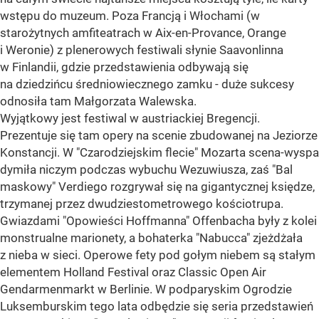
wstępu do muzeum. Poza Francją i Włochami (w
starożytnych amfiteatrach w Aix-en-Provance, Orange
i Weronie) z plenerowych festiwali słynie Saavonlinna
w Finlandii, gdzie przedstawienia odbywają się
na dziedzińcu średniowiecznego zamku - duże sukcesy
odnosiła tam Małgorzata Walewska.
Wyjątkowy jest festiwal w austriackiej Bregencji.
Prezentuje się tam opery na scenie zbudowanej na Jeziorze
Konstancji. W "Czarodziejskim flecie" Mozarta scena-wyspa
dymiła niczym podczas wybuchu Wezuwiusza, zaś "Bal
maskowy" Verdiego rozgrywał się na gigantycznej księdze,
trzymanej przez dwudziestometrowego kościotrupa.
Gwiazdami "Opowieści Hoffmanna" Offenbacha były z kolei
monstrualne marionety, a bohaterka "Nabucca" zjeżdżała
z nieba w sieci. Operowe fety pod gołym niebem są stałym
elementem Holland Festival oraz Classic Open Air
Gendarmenmarkt w Berlinie. W podparyskim Ogrodzie
Luksemburskim tego lata odbędzie się seria przedstawień