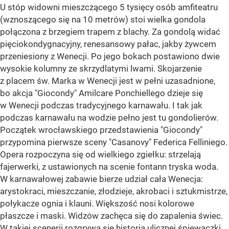
U stóp widowni mieszczącego 5 tysięcy osób amfiteatru
(wznoszącego się na 10 metrów) stoi wielka gondola
połączona z brzegiem trapem z blachy. Za gondolą widać
pięciokondygnacyjny, renesansowy pałac, jakby żywcem
przeniesiony z Wenecji. Po jego bokach postawiono dwie
wysokie kolumny ze skrzydlatymi lwami. Skojarzenie
z placem św. Marka w Wenecji jest w pełni uzasadnione,
bo akcja "Giocondy" Amilcare Ponchiellego dzieje się
w Wenecji podczas tradycyjnego karnawału. I tak jak
podczas karnawału na wodzie pełno jest tu gondolierów.
Początek wrocławskiego przedstawienia "Giocondy"
przypomina pierwsze sceny "Casanovy" Federica Felliniego.
Opera rozpoczyna się od wielkiego zgiełku: strzelają
fajerwerki, z ustawionych na scenie fontann tryska woda.
W karnawałowej zabawie bierze udział cała Wenecja:
arystokraci, mieszczanie, złodzieje, akrobaci i sztukmistrze,
połykacze ognia i klauni. Większość nosi kolorowe
płaszcze i maski. Widzów zachęca się do zapalenia świec.
W takiej scenerii rozgrywa się historia ulicznej śpiewaczki