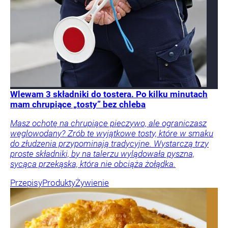
Wlewam 3 składniki do tostera. Po kilku minutach
mam chrupiące „tosty” bez chleba
Masz ochotę na chrupiące pieczywo, ale ograniczasz
węglowodany? Zrób te wyjątkowe tosty, które w smaku
do złudzenia przypominają tradycyjne. Wystarczą trzy
proste składniki, by na talerzu wylądowała pyszna,
sycąca przekąska, która nie obciąża żołądka.
Przepisy
Produkty
Żywienie