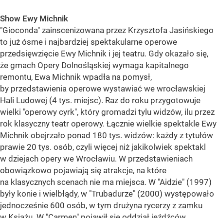
Show Ewy Michnik
"Gioconda" zainscenizowana przez Krzysztofa Jasińskiego
to już ósme i najbardziej spektakularne operowe
przedsięwzięcie Ewy Michnik i jej teatru. Gdy okazało się,
że gmach Opery Dolnośląskiej wymaga kapitalnego
remontu, Ewa Michnik wpadła na pomysł,
by przedstawienia operowe wystawiać we wrocławskiej
Hali Ludowej (4 tys. miejsc). Raz do roku przygotowuje
wielki "operowy cyrk", który gromadzi tylu widzów, ilu przez
rok klasyczny teatr operowy. Łącznie wielkie spektakle Ewy
Michnik obejrzało ponad 180 tys. widzów: każdy z tytułów
prawie 20 tys. osób, czyli więcej niż jakikolwiek spektakl
w dziejach opery we Wrocławiu. W przedstawieniach
obowiązkowo pojawiają się atrakcje, na które
na klasycznych scenach nie ma miejsca. W "Aidzie" (1997)
były konie i wielbłądy, w "Trubadurze" (2000) występowało
jednocześnie 600 osób, w tym drużyna rycerzy z zamku
w Książu. W "Carmen" pojawił się oddział jeźdźców,