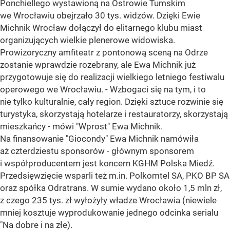
Ponchiellego wystawioną na Ostrowie Tumskim
we Wrocławiu obejrzało 30 tys. widzów. Dzięki Ewie
Michnik Wrocław dołączył do elitarnego klubu miast
organizujących wielkie plenerowe widowiska.
Prowizoryczny amfiteatr z pontonową sceną na Odrze
zostanie wprawdzie rozebrany, ale Ewa Michnik już
przygotowuje się do realizacji wielkiego letniego festiwalu
operowego we Wrocławiu. - Wzbogaci się na tym, i to
nie tylko kulturalnie, cały region. Dzięki sztuce rozwinie się
turystyka, skorzystają hotelarze i restauratorzy, skorzystają
mieszkańcy - mówi "Wprost" Ewa Michnik.
Na finansowanie "Giocondy" Ewa Michnik namówiła
aż czterdziestu sponsorów - głównym sponsorem
i współproducentem jest koncern KGHM Polska Miedź.
Przedsięwzięcie wsparli też m.in. Polkomtel SA, PKO BP SA
oraz spółka Odratrans. W sumie wydano około 1,5 mln zł,
z czego 235 tys. zł wyłożyły władze Wrocławia (niewiele
mniej kosztuje wyprodukowanie jednego odcinka serialu
"Na dobre i na złe).