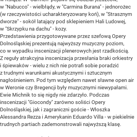
w "Nabucco" - wielbłądy, w "Carmina Burana" - jednorożec
(w rzeczywistości ucharakteryzowany koń), w "Strasznym
dworze" - sokół latający pod sklepieniem Hali Ludowej,
w "Skrzypku na dachu" - kozy.
Przedstawienia przygotowywane przez szefową Opery
Dolnośląskiej prezentują najwyższy muzyczny poziom,
co w wypadku inscenizacji plenerowych jest rzadkością.
Z reguły atrakcyjna inscenizacja przesłania braki orkiestry
i śpiewaków - wielu z nich nie potrafi sobie poradzić
z trudnymi warunkami akustycznymi i sztucznym
nagłośnieniem. Pod tym względem nawet sławne open air
w Weronie czy Bregencji były muzycznymi niewypałami.
Ewie Michnik to się nigdy nie zdarzyło. Podczas
inscenizacji "Giocondy" zarówno soliści Opery
Dolnośląskiej, jak i zagraniczni goście - Włoszka
Alessandra Rezza i Amerykanin Eduardo Villa - w piekielnie
trudnych partiach zademonstrowali najwyższą klasę.