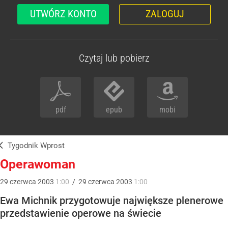
UTWÓRZ KONTO
ZALOGUJ
Czytaj lub pobierz
pdf
epub
mobi
Tygodnik Wprost
Operawoman
29
czerwca
2003
1:00
/
29
czerwca
2003
1:00
Ewa Michnik przygotowuje największe plenerowe
przedstawienie operowe na świecie