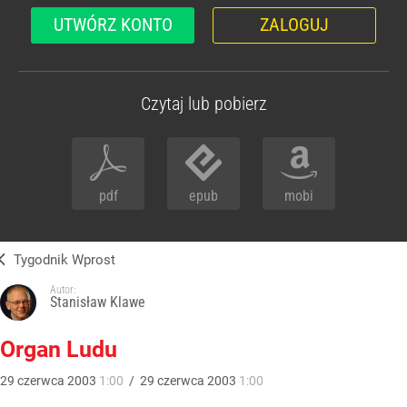
UTWÓRZ KONTO
ZALOGUJ
Czytaj lub pobierz
pdf
epub
mobi
Tygodnik Wprost
Autor:
Stanisław Klawe
Organ Ludu
29
czerwca
2003
1:00
/
29
czerwca
2003
1:00