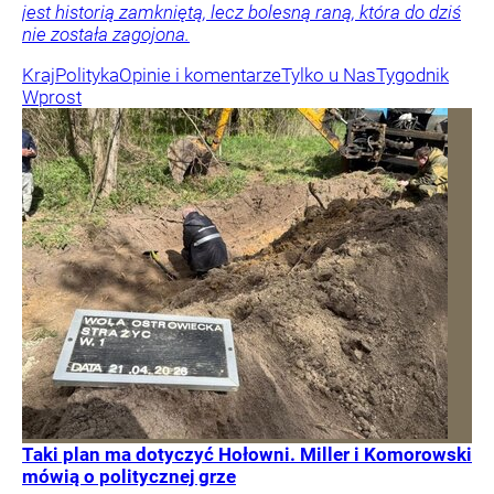
jest historią zamkniętą, lecz bolesną raną, która do dziś
nie została zagojona.
Kraj
Polityka
Opinie i komentarze
Tylko u Nas
Tygodnik
Wprost
Taki plan ma dotyczyć Hołowni. Miller i Komorowski
mówią o politycznej grze