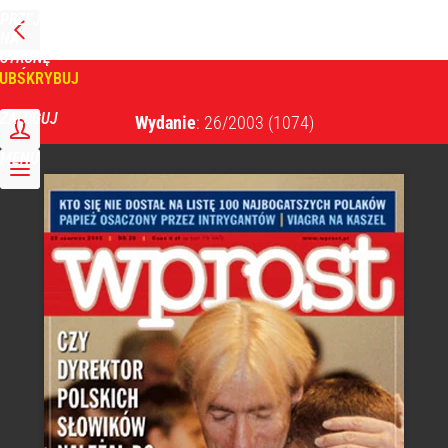
PRZEJDŹ
NA
WPROST
STRONĘ
GŁÓWNĄ
UBSKRYBUJ
Tygodnik Wprost
ZALOGUJ
Wydanie
: 26/2003
(1074)
MENU