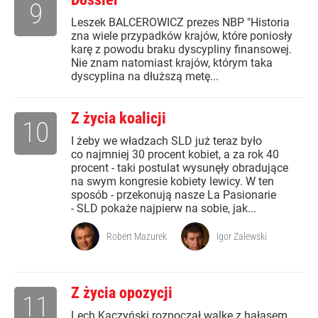
9
Leszek BALCEROWICZ prezes NBP "Historia
zna wiele przypadków krajów, które poniosły
karę z powodu braku dyscypliny finansowej.
Nie znam natomiast krajów, którym taka
dyscyplina na dłuższą metę...
Z życia koalicji
10
I żeby we władzach SLD już teraz było
co najmniej 30 procent kobiet, a za rok 40
procent - taki postulat wysunęły obradujące
na swym kongresie kobiety lewicy. W ten
sposób - przekonują nasze La Pasionarie
- SLD pokaże najpierw na sobie, jak...
Robert Mazurek
Igor Zalewski
Z życia opozycji
11
Lech Kaczyński rozpoczął walkę z hałasem