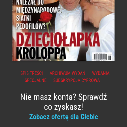
SPIS TREŚCI
ARCHIWUM WYDAŃ
WYDANIA
SPECJALNE
SUBSKRYPCJA CYFROWA
Nie masz konta? Sprawdź
co zyskasz!
Zobacz ofertę dla Ciebie