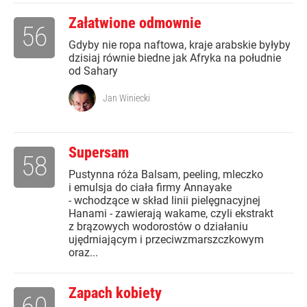
Załatwione odmownie
56
Gdyby nie ropa naftowa, kraje arabskie byłyby
dzisiaj równie biedne jak Afryka na południe
od Sahary
Jan Winiecki
Supersam
58
Pustynna róża Balsam, peeling, mleczko
i emulsja do ciała firmy Annayake
- wchodzące w skład linii pielęgnacyjnej
Hanami - zawierają wakame, czyli ekstrakt
z brązowych wodorostów o działaniu
ujędrniającym i przeciwzmarszczkowym
oraz...
Zapach kobiety
60