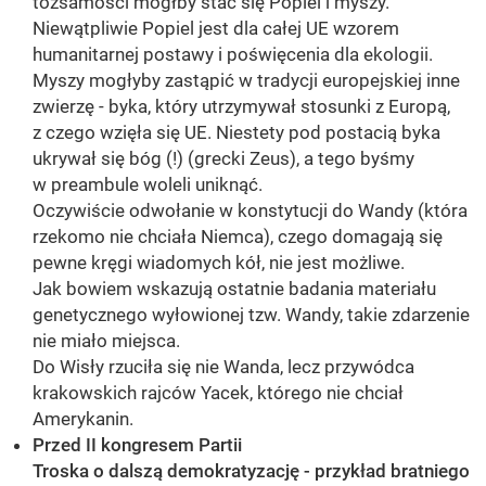
tożsamości mógłby stać się Popiel i myszy.
Niewątpliwie Popiel jest dla całej UE wzorem
humanitarnej postawy i poświęcenia dla ekologii.
Myszy mogłyby zastąpić w tradycji europejskiej inne
zwierzę - byka, który utrzymywał stosunki z Europą,
z czego wzięła się UE. Niestety pod postacią byka
ukrywał się bóg (!) (grecki Zeus), a tego byśmy
w preambule woleli uniknąć.
Oczywiście odwołanie w konstytucji do Wandy (która
rzekomo nie chciała Niemca), czego domagają się
pewne kręgi wiadomych kół, nie jest możliwe.
Jak bowiem wskazują ostatnie badania materiału
genetycznego wyłowionej tzw. Wandy, takie zdarzenie
nie miało miejsca.
Do Wisły rzuciła się nie Wanda, lecz przywódca
krakowskich rajców Yacek, którego nie chciał
Amerykanin.
Przed II kongresem Partii
Troska o dalszą demokratyzację - przykład bratniego