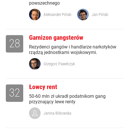
powszechnego
Aleksander Piński
Jan Piński
Garnizon gangsterów
28
Rezydenci gangów i handlarze narkotyków
rządzą jednostkami wojskowymi.
Grzegorz Pawelczyk
Łowcy rent
32
50-60 mln zł ukradł podatnikom gang
przyznający lewe renty
Janina Blikowska