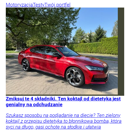
Motoryzacja
Testy
Twój portfel
Zmiksuj te 4 składniki. Ten koktajl od dietetyka jest
genialny na odchudzanie
Szukasz sposobu na podjadanie na diecie? Ten zielony
koktajl z przepisu dietetyka to błonnikowa bomba, która
syci na długo, gasi ochotę na słodkie i ułatwia