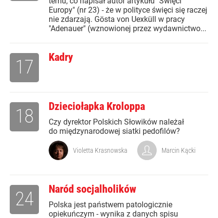
temu, co napisał autor artykułu "Święci
Europy" (nr 23) - że w polityce święci się raczej
nie zdarzają. Gösta von Uexküll w pracy
"Adenauer" (wznowionej przez wydawnictwo...
Kadry
17
Dzieciołapka Kroloppa
18
Czy dyrektor Polskich Słowików należał
do międzynarodowej siatki pedofilów?
Violetta Krasnowska
Marcin Kącki
Naród socjalholików
24
Polska jest państwem patologicznie
opiekuńczym - wynika z danych spisu