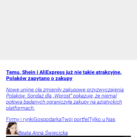
Temu, Shein i AliExpress już nie takie atrakcyjne.
Polaków zapytano o zakupy
Nowe unijne cła zmieniły zakupowe przyzwyczajenia
Polaków. Sondaż dla „Wprost” pokazuje, że niemal
połowa badanych ograniczyła zakupy na azjatyckich
platformach.
Firmy i rynki
Gospodarka
Twój portfel
Tylko u Nas
Beata Anna
Święcicka