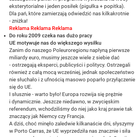
eksterytorialne i jeden posiłek (pigułka + popitka).
Dla pań, które zamierzają odwiedzić nas kilkakrotnie
- zniżka!
Reklama Reklama Reklama
Do roku 2009 czeka nas dużo pracy
UE motywuje nas do większego wysiłku
Zanim do naszego Poleuroregionu napłyną pierwsze
miliardy euro, musimy jeszcze wiele z siebie dać
- ostrzegają eksperci, publicyści i politycy. Ostrzegali
również z całą mocą wcześniej, jednak społeczeństwo
nie słuchało i z ufnością masowo poparło przyłączenie
się do UE.
I słusznie - warto było! Europa rozwija się prężnie
i dynamicznie. Jeszcze niedawno, w zwycięskim
referendum, wchodziliśmy do niej jako kraj prawie tak
znaczący jak Niemcy czy Francja.
A dziś, choć minęło zaledwie kilkanaście dni, słyszymy
w Porto Carras, że UE wyprzedziła nas znacznie i siła