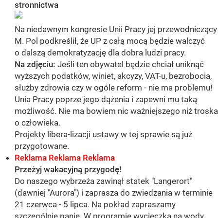
stronnictwa
Na niedawnym kongresie Unii Pracy jej przewodniczący
M. Pol podkreślił, że UP z całą mocą będzie walczyć
o dalszą demokratyzację dla dobra ludzi pracy.
Na zdjęciu:
Jeśli ten obywatel będzie chciał uniknąć
wyższych podatków, winiet, akcyzy, VAT-u, bezrobocia,
służby zdrowia czy w ogóle reform - nie ma problemu!
Unia Pracy poprze jego dążenia i zapewni mu taką
możliwość. Nie ma bowiem nic ważniejszego niż troska
o człowieka.
Projekty libera-lizacji ustawy w tej sprawie są już
przygotowane.
Reklama Reklama Reklama
Przeżyj wakacyjną przygodę!
Do naszego wybrzeża zawinął statek "Langerort"
(dawniej "Aurora") i zaprasza do zwiedzania w terminie
21 czerwca - 5 lipca. Na pokład zapraszamy
szczególnie panie. W programie wycieczka na wody