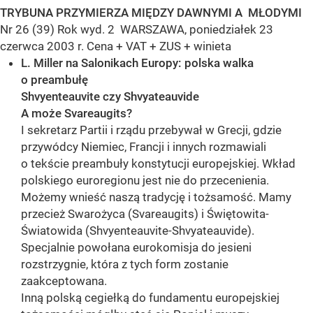
TRYBUNA PRZYMIERZA MIĘDZY DAWNYMI A MŁODYMI
Nr 26 (39) Rok wyd. 2 WARSZAWA, poniedziałek 23
czerwca 2003 r. Cena + VAT + ZUS + winieta
L. Miller na Salonikach Europy: polska walka
o preambułę
Shvyenteauvite czy Shvyateauvide
A może Svareaugits?
I sekretarz Partii i rządu przebywał w Grecji, gdzie
przywódcy Niemiec, Francji i innych rozmawiali
o tekście preambuły konstytucji europejskiej. Wkład
polskiego euroregionu jest nie do przecenienia.
Możemy wnieść naszą tradycję i tożsamość. Mamy
przecież Swarożyca (Svareaugits) i Świętowita-
Światowida (Shvyenteauvite-Shvyateauvide).
Specjalnie powołana eurokomisja do jesieni
rozstrzygnie, która z tych form zostanie
zaakceptowana.
Inną polską cegiełką do fundamentu europejskiej