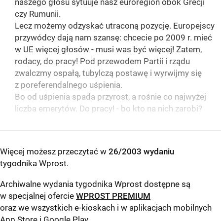
naszego głosu sytuuje nasz euroregion obok Grecji
czy Rumunii.
Lecz możemy odzyskać utraconą pozycję. Europejscy
przywódcy dają nam szansę: chcecie po 2009 r. mieć
w UE więcej głosów - musi was być więcej! Zatem,
rodacy, do pracy! Pod przewodem Partii i rządu
zwalczmy ospałą, tubylczą postawę i wyrwijmy się
z poreferendalnego uśpienia.
Bo od uśpienia spada przyrost, a rośnie co najwyżej
liczba emerytów. Do pracy! - bo kto na nich zarobi?
Więcej możesz przeczytać w
26/2003 wydaniu
tygodnika Wprost
.
Archiwalne wydania tygodnika Wprost dostępne są
w specjalnej ofercie
WPROST PREMIUM
oraz we wszystkich e-kioskach i w aplikacjach mobilnych
App Store
i
Google Play
.