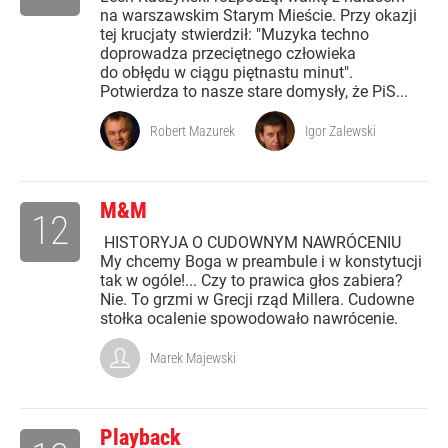
na warszawskim Starym Mieście. Przy okazji
tej krucjaty stwierdził: "Muzyka techno
doprowadza przeciętnego człowieka
do obłędu w ciągu piętnastu minut".
Potwierdza to nasze stare domysły, że PiS...
Robert Mazurek
Igor Zalewski
M&M
12
HISTORYJA O CUDOWNYM NAWRÓCENIU
My chcemy Boga w preambule i w konstytucji
tak w ogóle!... Czy to prawica głos zabiera?
Nie. To grzmi w Grecji rząd Millera. Cudowne
stołka ocalenie spowodowało nawrócenie.
Marek Majewski
Playback