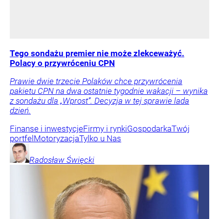
Tego sondażu premier nie może zlekceważyć.
Polacy o przywróceniu CPN
Prawie dwie trzecie Polaków chce przywrócenia
pakietu CPN na dwa ostatnie tygodnie wakacji – wynika
z sondażu dla „Wprost”. Decyzja w tej sprawie lada
dzień.
Finanse i inwestycje
Firmy i rynki
Gospodarka
Twój
portfel
Motoryzacja
Tylko u Nas
Radosław
Święcki