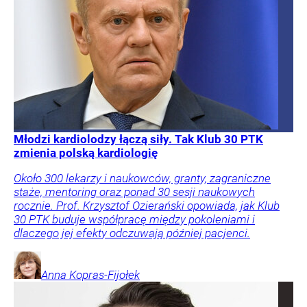
Młodzi kardiolodzy łączą siły. Tak Klub 30 PTK
zmienia polską kardiologię
Około 300 lekarzy i naukowców, granty, zagraniczne
staże, mentoring oraz ponad 30 sesji naukowych
rocznie. Prof. Krzysztof Ozierański opowiada, jak Klub
30 PTK buduje współpracę między pokoleniami i
dlaczego jej efekty odczuwają później pacjenci.
Anna
Kopras-Fijołek