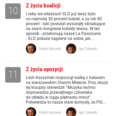
Z życia koalicji
10
I żeby we władzach SLD już teraz było
co najmniej 30 procent kobiet, a za rok 40
procent - taki postulat wysunęły obradujące
na swym kongresie kobiety lewicy. W ten
sposób - przekonują nasze La Pasionarie
- SLD pokaże najpierw na sobie, jak...
Robert Mazurek
Igor Zalewski
Z życia opozycji
11
Lech Kaczyński rozpoczął walkę z hałasem
na warszawskim Starym Mieście. Przy okazji
tej krucjaty stwierdził: "Muzyka techno
doprowadza przeciętnego człowieka
do obłędu w ciągu piętnastu minut".
Potwierdza to nasze stare domysły, że PiS...
Robert Mazurek
Igor Zalewski