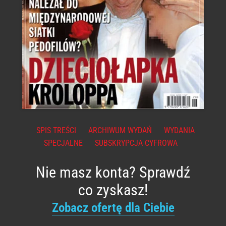
SPIS TREŚCI
ARCHIWUM WYDAŃ
WYDANIA
SPECJALNE
SUBSKRYPCJA CYFROWA
Nie masz konta? Sprawdź
co zyskasz!
Zobacz ofertę dla Ciebie