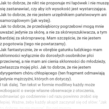
Jak to dobrze, że nikt nie proponuje mi łapówek i nie muszę
się zastanawiać, czy aby ich wysokość jest wystarczająca.
Jak to dobrze, że nie jestem urzędnikiem państwowym ani
samorządowym (jak wyżej).
Jak to dobrze, że przedsiębiorcy pogrzebowi mogą mnie
uważać jedynie za skórę, a nie za skórwyszukiwacza, a tym
bardziej za skórsprawcę. Mam szczęście, że nie jestem
z pogotowia (tego nie powtarzamy).
Jak fantastycznie, że w obrębie gatunku ludzkiego mam
skłonności wyłącznie do dorosłych osobników płci
przeciwnej, a nie mam ani cienia skłonności do młodzieży,
zwłaszcza mojej płci. Jak to dobrze, że nie jestem
dyrygentem chóru chłopięcego (ten fragment odmawiają
jedynie mężczyźni, których on dotyczy).
I tak dalej. Ten tekst w formie modlitwy każdy może
wzbogacić o swoje własne obserwacje z otoczenia,
odmawiać go codziennie i od razu powinno zrobić się
lepiej. Ważne, żeby każdy akapit zaczynał się od słów: "Jak
to dobrze, że nie muszę". Bo oni muszą.