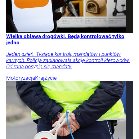
Wielka obława drogówki. Będą kontrolować tylko
jedno
Jeden dzień. Tysiące kontroli, mandatów i punktów
karnych. Policja zaplanowała akcję kontroli kierowców.
Od rana posypią się mandaty.
Motoryzacja
Kraj
Życie