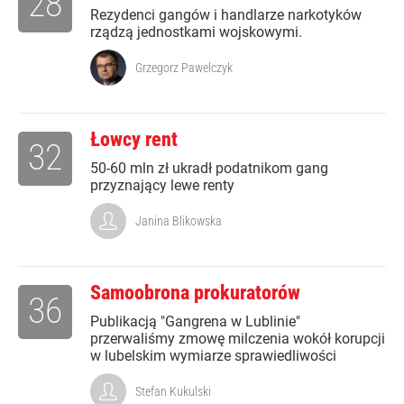
28
Rezydenci gangów i handlarze narkotyków
rządzą jednostkami wojskowymi.
Grzegorz Pawelczyk
Łowcy rent
32
50-60 mln zł ukradł podatnikom gang
przyznający lewe renty
Janina Blikowska
Samoobrona prokuratorów
36
Publikacją "Gangrena w Lublinie"
przerwaliśmy zmowę milczenia wokół korupcji
w lubelskim wymiarze sprawiedliwości
Stefan Kukulski