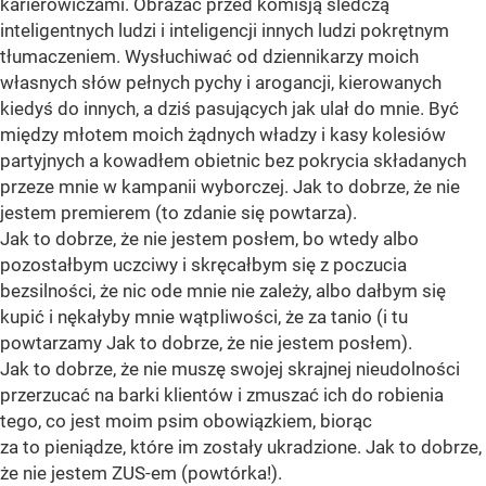
karierowiczami. Obrażać przed komisją śledczą
inteligentnych ludzi i inteligencji innych ludzi pokrętnym
tłumaczeniem. Wysłuchiwać od dziennikarzy moich
własnych słów pełnych pychy i arogancji, kierowanych
kiedyś do innych, a dziś pasujących jak ulał do mnie. Być
między młotem moich żądnych władzy i kasy kolesiów
partyjnych a kowadłem obietnic bez pokrycia składanych
przeze mnie w kampanii wyborczej. Jak to dobrze, że nie
jestem premierem (to zdanie się powtarza).
Jak to dobrze, że nie jestem posłem, bo wtedy albo
pozostałbym uczciwy i skręcałbym się z poczucia
bezsilności, że nic ode mnie nie zależy, albo dałbym się
kupić i nękałyby mnie wątpliwości, że za tanio (i tu
powtarzamy Jak to dobrze, że nie jestem posłem).
Jak to dobrze, że nie muszę swojej skrajnej nieudolności
przerzucać na barki klientów i zmuszać ich do robienia
tego, co jest moim psim obowiązkiem, biorąc
za to pieniądze, które im zostały ukradzione. Jak to dobrze,
że nie jestem ZUS-em (powtórka!).