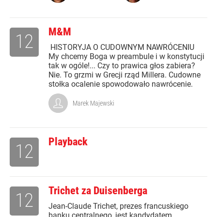
M&M
12
HISTORYJA O CUDOWNYM NAWRÓCENIU
My chcemy Boga w preambule i w konstytucji
tak w ogóle!... Czy to prawica głos zabiera?
Nie. To grzmi w Grecji rząd Millera. Cudowne
stołka ocalenie spowodowało nawrócenie.
Marek Majewski
Playback
12
Trichet za Duisenberga
12
Jean-Claude Trichet, prezes francuskiego
banku centralnego, jest kandydatem