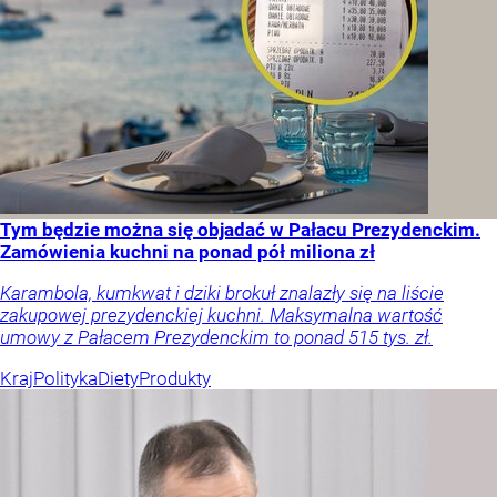
Tym będzie można się objadać w Pałacu Prezydenckim.
Zamówienia kuchni na ponad pół miliona zł
Karambola, kumkwat i dziki brokuł znalazły się na liście
zakupowej prezydenckiej kuchni. Maksymalna wartość
umowy z Pałacem Prezydenckim to ponad 515 tys. zł.
Kraj
Polityka
Diety
Produkty