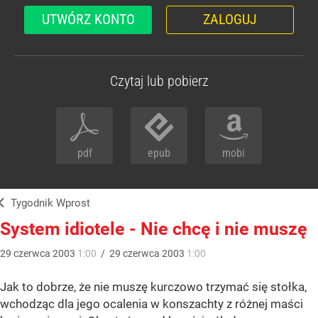
UTWÓRZ KONTO
ZALOGUJ
Czytaj lub pobierz
pdf
epub
mobi
Tygodnik Wprost
System idiotele - Nie chcę i nie muszę
29
czerwca
2003
1:00
/
29
czerwca
2003
1:00
Jak to dobrze, że nie muszę kurczowo trzymać się stołka,
wchodząc dla jego ocalenia w konszachty z różnej maści