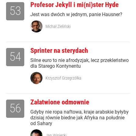
Profesor Jekyll i mi(ni)ster Hyde
53
Jest was dwóch w jednym, panie Hausner?
Michał Zieliński
Sprinter na sterydach
54
Silne euro to nie afrodyzjak, lecz przekleństwo
dla Starego Kontynentu
Krzysztof Grzegrzółka
Załatwione odmownie
56
Gdyby nie ropa naftowa, kraje arabskie byłyby
dzisiaj równie biedne jak Afryka na południe
od Sahary
Jan Winiecki