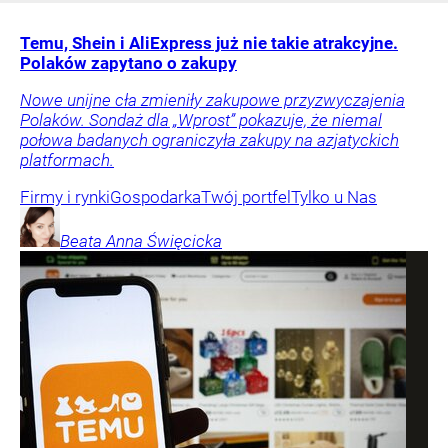
Temu, Shein i AliExpress już nie takie atrakcyjne.
Polaków zapytano o zakupy
Nowe unijne cła zmieniły zakupowe przyzwyczajenia
Polaków. Sondaż dla „Wprost” pokazuje, że niemal
połowa badanych ograniczyła zakupy na azjatyckich
platformach.
Firmy i rynki
Gospodarka
Twój portfel
Tylko u Nas
Beata Anna
Święcicka