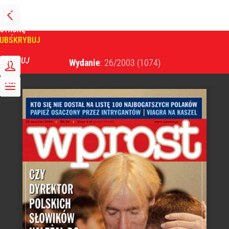
PRZEJDŹ
NA
WPROST
STRONĘ
GŁÓWNĄ
UBSKRYBUJ
Tygodnik Wprost
ZALOGUJ
Wydanie
: 26/2003
(1074)
MENU