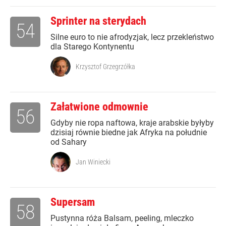
Sprinter na sterydach
54
Silne euro to nie afrodyzjak, lecz przekleństwo
dla Starego Kontynentu
Krzysztof Grzegrzółka
Załatwione odmownie
56
Gdyby nie ropa naftowa, kraje arabskie byłyby
dzisiaj równie biedne jak Afryka na południe
od Sahary
Jan Winiecki
Supersam
58
Pustynna róża Balsam, peeling, mleczko