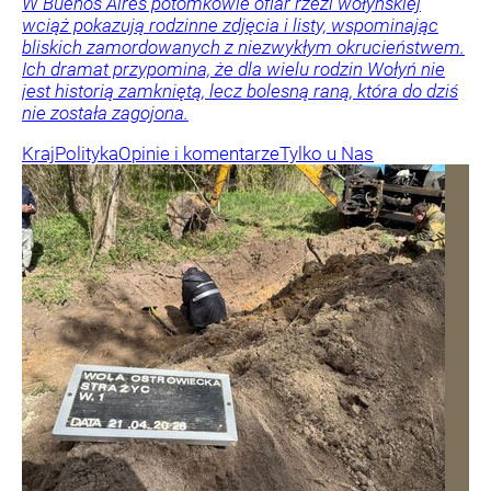
W Buenos Aires potomkowie ofiar rzezi wołyńskiej
wciąż pokazują rodzinne zdjęcia i listy, wspominając
bliskich zamordowanych z niezwykłym okrucieństwem.
Ich dramat przypomina, że dla wielu rodzin Wołyń nie
jest historią zamkniętą, lecz bolesną raną, która do dziś
nie została zagojona.
Kraj
Polityka
Opinie i komentarze
Tylko u Nas