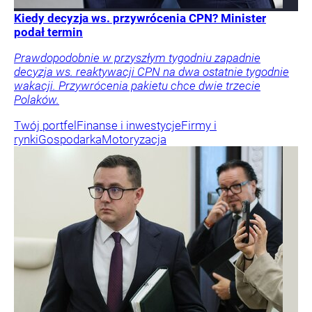
Kiedy decyzja ws. przywrócenia CPN? Minister
podał termin
Prawdopodobnie w przyszłym tygodniu zapadnie
decyzja ws. reaktywacji CPN na dwa ostatnie tygodnie
wakacji. Przywrócenia pakietu chce dwie trzecie
Polaków.
Twój portfel
Finanse i inwestycje
Firmy i
rynki
Gospodarka
Motoryzacja