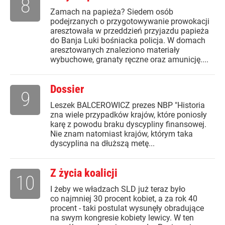
8
Zamach na papieża? Siedem osób
podejrzanych o przygotowywanie prowokacji
aresztowała w przeddzień przyjazdu papieża
do Banja Luki bośniacka policja. W domach
aresztowanych znaleziono materiały
wybuchowe, granaty ręczne oraz amunicję....
Dossier
9
Leszek BALCEROWICZ prezes NBP "Historia
zna wiele przypadków krajów, które poniosły
karę z powodu braku dyscypliny finansowej.
Nie znam natomiast krajów, którym taka
dyscyplina na dłuższą metę...
Z życia koalicji
10
I żeby we władzach SLD już teraz było
co najmniej 30 procent kobiet, a za rok 40
procent - taki postulat wysunęły obradujące
na swym kongresie kobiety lewicy. W ten