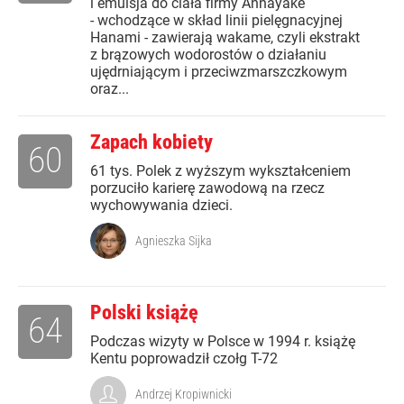
i emulsja do ciała firmy Annayake
- wchodzące w skład linii pielęgnacyjnej
Hanami - zawierają wakame, czyli ekstrakt
z brązowych wodorostów o działaniu
ujędrniającym i przeciwzmarszczkowym
oraz...
Zapach kobiety
60
61 tys. Polek z wyższym wykształceniem
porzuciło karierę zawodową na rzecz
wychowywania dzieci.
Agnieszka Sijka
Polski książę
64
Podczas wizyty w Polsce w 1994 r. książę
Kentu poprowadził czołg T-72
Andrzej Kropiwnicki