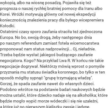
wykopią, albo na wiosnę posadzą. Pojawiła się też
prognoza o naszej rychłej bratniej pomocy dla Iranu albo
Korei. Wróżki motywują główny cel nowej ekspedycji
koniecznością znalezienia pracy dla byłego wicepremiera
Kołodki.
Ostatnimi czasy sporo zaufania straciła też zjednoczona
Europa. No bo, swoją drogą, żeby następnego dnia
po naszym referendum zamiast fotela wicemocarstwa
proponować nam status nadprowincji... Oj, nieładnie.
Trzeba będzie wysłać jakiegoś budzącego zaufanie
negocjatora. Kogo? Na przykład Lwa R. W końcu nie takie
negocjacje dogrywał. Niektórzy mówią wprost o pomyśle
przyznania mu statusu świadka koronnego, bo tylko w ten
sposób mógłby sypnąć "grupę trzymającą władzę".
Gorzej, że spada zaufanie nawet do własnych dzieci.
Podobno wkrótce na podstawie badań naukowych będzie
można ustalić, które dziecko nadaje się na alkoholika; które
będzie mogło wypić morze wódeczki i się nie uzależni,
a które już po pierwszym kieliszku zassie i jedyne,