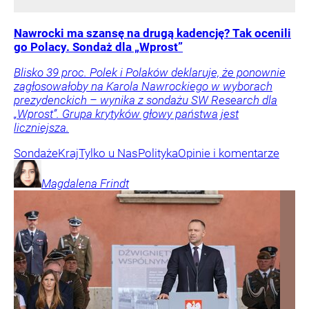
Nawrocki ma szansę na drugą kadencję? Tak ocenili
go Polacy. Sondaż dla „Wprost”
Blisko 39 proc. Polek i Polaków deklaruje, że ponownie
zagłosowałoby na Karola Nawrockiego w wyborach
prezydenckich – wynika z sondażu SW Research dla
„Wprost”. Grupa krytyków głowy państwa jest
liczniejsza.
Sondaże
Kraj
Tylko u Nas
Polityka
Opinie i komentarze
Magdalena
Frindt