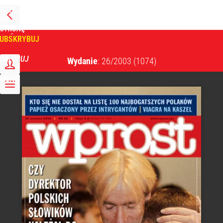
PRZEJDŹ
NA
WPROST
STRONĘ
GŁÓWNĄ
UBSKRYBUJ
Tygodnik Wprost
ZALOGUJ
Wydanie
: 26/2003
(1074)
MENU