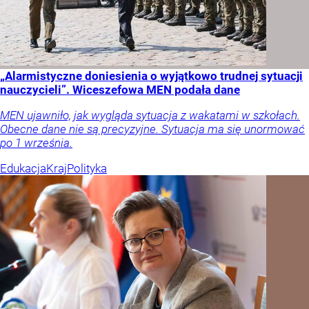
„Alarmistyczne doniesienia o wyjątkowo trudnej sytuacji
nauczycieli”. Wiceszefowa MEN podała dane
MEN ujawniło, jak wygląda sytuacja z wakatami w szkołach.
Obecne dane nie są precyzyjne. Sytuacja ma się unormować
po 1 września.
Edukacja
Kraj
Polityka