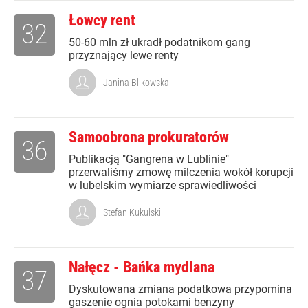
Łowcy rent
32
50-60 mln zł ukradł podatnikom gang
przyznający lewe renty
Janina Blikowska
Samoobrona prokuratorów
36
Publikacją "Gangrena w Lublinie"
przerwaliśmy zmowę milczenia wokół korupcji
w lubelskim wymiarze sprawiedliwości
Stefan Kukulski
Nałęcz - Bańka mydlana
37
Dyskutowana zmiana podatkowa przypomina
gaszenie ognia potokami benzyny