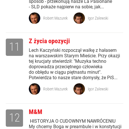
sposób - przekonują nasze La Pasionarie
- SLD pokaże najpierw na sobie, jak...
Robert Mazurek
Igor Zalewski
Z życia opozycji
11
Lech Kaczyński rozpoczął walkę z hałasem
na warszawskim Starym Mieście. Przy okazji
tej krucjaty stwierdził: "Muzyka techno
doprowadza przeciętnego człowieka
do obłędu w ciągu piętnastu minut".
Potwierdza to nasze stare domysły, że PiS...
Robert Mazurek
Igor Zalewski
M&M
12
HISTORYJA O CUDOWNYM NAWRÓCENIU
My chcemy Boga w preambule i w konstytucji