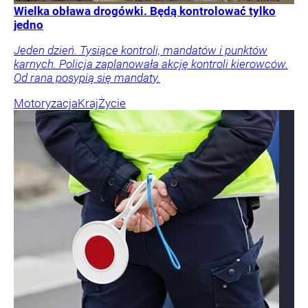
Wielka obława drogówki. Będą kontrolować tylko
jedno
Jeden dzień. Tysiące kontroli, mandatów i punktów
karnych. Policja zaplanowała akcję kontroli kierowców.
Od rana posypią się mandaty.
Motoryzacja
Kraj
Życie