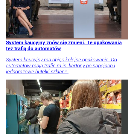
System kaucyjny znów się zmieni. Te opakowania
też trafią do automatów
System kaucyjny ma objąć kolejne opakowania. Do
automatów mają trafić m.in. kartony po napojach i
jednorazowe butelki szklane.