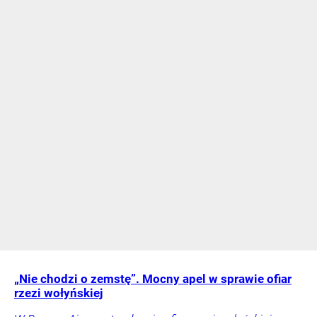
„Nie chodzi o zemstę”. Mocny apel w sprawie ofiar
rzezi wołyńskiej