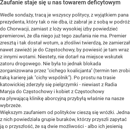
Zaufanie staje się u nas towarem deficytowym
Wedle sondaży, tracą je wszyscy politycy, z wyjątkiem pana
prezydenta, który tak o nie dba, iż zabrał je z sobą w podróż
do Chorwacji, zamiast z loży wysokiej izby powiedzieć
premierowi, że dla niego już tego zaufania nie ma. Premier
zresztą i tak dostał wotum, a złośliwi twierdzą, że zamierzał
nawet zawieźć je do Częstochowy, by powiesić je tam wraz
z innymi wotami. Niestety, nie dotarł na miejsce wskutek
zatoru drogowego. Nie była to jednak blokada
zorganizowana przez "cichego koalicjanta" (termin ten zrobi
taką karierę jak "cichy wspólnik"). Po prostu na trasie
katowickiej zderzyły się pielgrzymki - niewiast z Radia
Maryja do Częstochowy i kobiet z Częstochowy
na pływającą klinikę aborcyjną przybyłą właśnie na nasze
wybrzeże.
Większym zaufaniem od polityków cieszą się wróżki. Jedna
z nich powiedziała grupie buraków, którzy przyszli zapytać
ją o przyszłość, że są dwie możliwości - albo ich jesienią