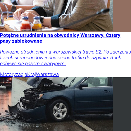
Potężne utrudnienia na obwodnicy Warszawy. Cztery
pasy zablokowane
Poważne utrudnienia na warszawskiej trasie S2. Po zderzeniu
trzech samochodów jedna osoba trafiła do szpitala. Ruch
odbywa się pasem awaryjnym.
Motoryzacja
Kraj
Warszawa