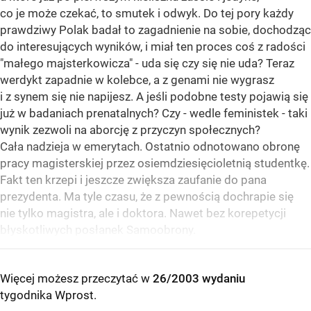
co je może czekać, to smutek i odwyk. Do tej pory każdy
prawdziwy Polak badał to zagadnienie na sobie, dochodząc
do interesujących wyników, i miał ten proces coś z radości
"małego majsterkowicza" - uda się czy się nie uda? Teraz
werdykt zapadnie w kolebce, a z genami nie wygrasz
i z synem się nie napijesz. A jeśli podobne testy pojawią się
już w badaniach prenatalnych? Czy - wedle feministek - taki
wynik zezwoli na aborcję z przyczyn społecznych?
Cała nadzieja w emerytach. Ostatnio odnotowano obronę
pracy magisterskiej przez osiemdziesięcioletnią studentkę.
Fakt ten krzepi i jeszcze zwiększa zaufanie do pana
prezydenta. Ma tyle czasu, że z pewnością dochrapie się
nie tylko magistra, ale i doktora. Nawet bez korepetycji
błyskotliwych posłanek Samoobrony.
Więcej możesz przeczytać w
26/2003 wydaniu
tygodnika Wprost
.