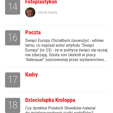
Fotoplastykon
14
Henryk Sawka
Poczta
16
Święci Europy Chciałbym zauważyć - wbrew
temu, co napisał autor artykułu "Święci
Europy" (nr 23) - że w polityce święci się raczej
nie zdarzają. Gösta von Uexküll w pracy
"Adenauer" (wznowionej przez wydawnictwo...
Kadry
17
Dzieciołapka Kroloppa
18
Czy dyrektor Polskich Słowików należał
do międzynarodowej siatki pedofilów?