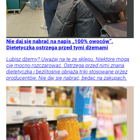
Nie daj się nabrać na napis „100% owoców”.
Dietetyczka ostrzega przed tymi dżemami
Lubisz dżemy? Uważaj na te ze sklepu. Niektóre mogą
cię mocno rozczarować. Ostrzega przed nimi znana
dietetyczka i bezlitośnie obnaża triki stosowane przez
producentów. Nie daj się nabrać, będąc na zakupach.