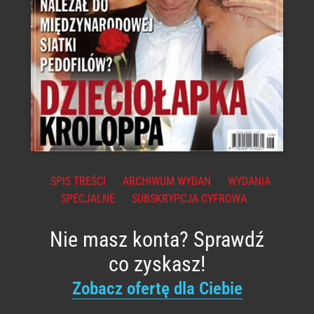
SPIS TREŚCI
ARCHIWUM WYDAŃ
WYDANIA
SPECJALNE
SUBSKRYPCJA CYFROWA
Nie masz konta? Sprawdź
co zyskasz!
Zobacz ofertę dla Ciebie