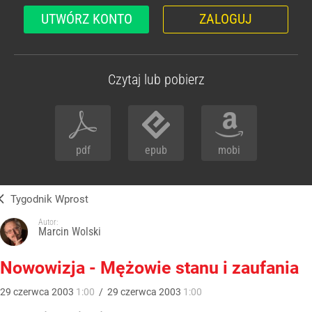
UTWÓRZ KONTO
ZALOGUJ
Czytaj lub pobierz
pdf
epub
mobi
Tygodnik Wprost
Autor:
Marcin Wolski
Nowowizja - Mężowie stanu i zaufania
29
czerwca
2003
1:00
/
29
czerwca
2003
1:00