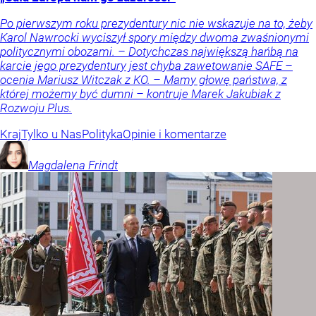
Po pierwszym roku prezydentury nic nie wskazuje na to, żeby
Karol Nawrocki wyciszył spory między dwoma zwaśnionymi
politycznymi obozami. – Dotychczas największą hańbą na
karcie jego prezydentury jest chyba zawetowanie SAFE –
ocenia Mariusz Witczak z KO. – Mamy głowę państwa, z
której możemy być dumni – kontruje Marek Jakubiak z
Rozwoju Plus.
Kraj
Tylko u Nas
Polityka
Opinie i komentarze
Magdalena
Frindt