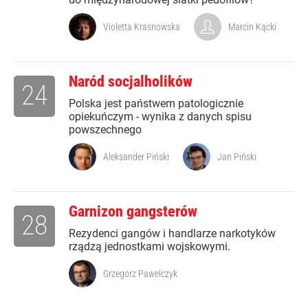
Violetta Krasnowska
Marcin Kącki
Naród socjalholików
24
Polska jest państwem patologicznie
opiekuńczym - wynika z danych spisu
powszechnego
Aleksander Piński
Jan Piński
Garnizon gangsterów
28
Rezydenci gangów i handlarze narkotyków
rządzą jednostkami wojskowymi.
Grzegorz Pawelczyk