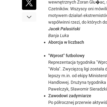
wewnętrznych Zoran Glu�ac, st
Czetników. Wszyscy oni mówili 
motywem działań ekstremistów
współwinni rzezi, do których d
Jacek Pałasiński
Banja Luka
Aborcja w liczbach
"Wprost" futbolowy
Reprezentacja tygodnika "Wprost
"Wola". Zwycięzcą ligi została
lepszy m.in. od ekipy Minister
Handlowej. Drużyna tygodnika "
Pawelczyk, Sławomir Sieradzki,
Zawodowi zadymiarze
Po półrocznej przerwie aktywi