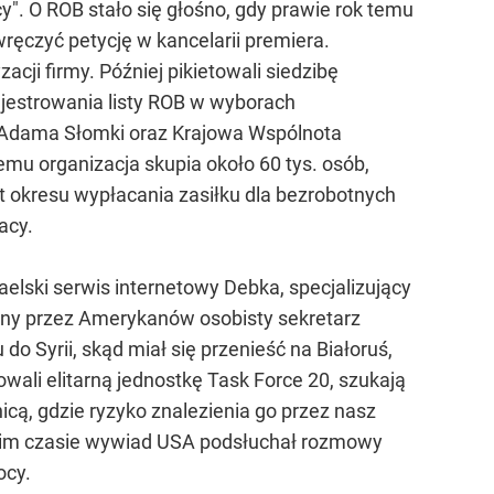
cy". O ROB stało się głośno, gdy prawie rok temu
ręczyć petycję w kancelarii premiera.
ji firmy. Później pikietowali siedzibę
estrowania listy ROB w wyborach
Adama Słomki oraz Krajowa Wspólnota
mu organizacja skupia około 60 tys. osób,
t okresu wypłacania zasiłku dla bezrobotnych
acy.
aelski serwis internetowy Debka, specjalizujący
any przez Amerykanów osobisty sekretarz
 Syrii, skąd miał się przenieść na Białoruś,
wali elitarną jednostkę Task Force 20, szukają
cą, gdzie ryzyko znalezienia go przez nasz
tnim czasie wywiad USA podsłuchał rozmowy
ocy.