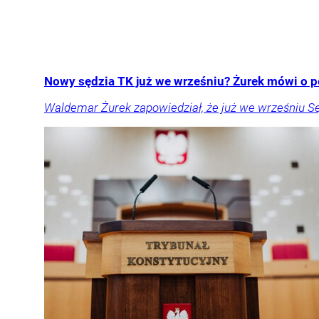
Nowy sędzia TK już we wrześniu? Żurek mówi o p
Waldemar Żurek zapowiedział, że już we wrześniu S