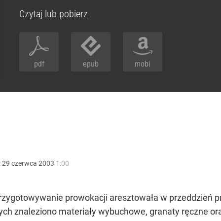
Czytaj lub pobierz
pdf
epub
mobi
:
29
czerwca
2003
1:00
rzygotowywanie prowokacji aresztowała w przeddzień pr
ch znaleziono materiały wybuchowe, granaty ręczne or