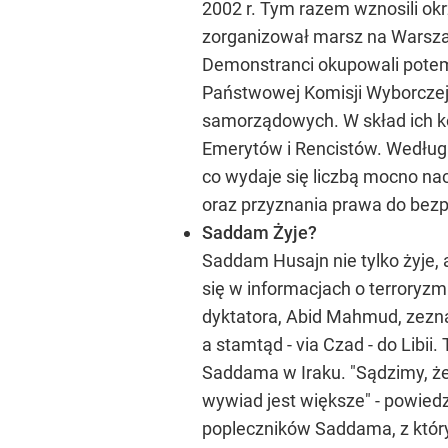
2002 r. Tym razem wznosili okrz
zorganizował marsz na Warszaw
Demonstranci okupowali potem 
Państwowej Komisji Wyborczej
samorządowych. W skład ich 
Emerytów i Rencistów. Według 
co wydaje się liczbą mocno na
oraz przyznania prawa do bez
Saddam Żyje?
Saddam Husajn nie tylko żyje, 
się w informacjach o terroryz
dyktatora, Abid Mahmud, zeznał
a stamtąd - via Czad - do Libi
Saddama w Iraku. "Sądzimy, że 
wywiad jest większe" - powied
popleczników Saddama, z który