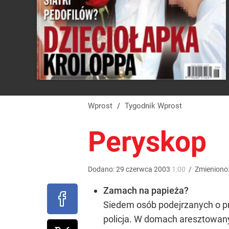
Wprost
/
Tygodnik Wprost
Peryskop
Dodano:
29
czerwca
2003
1:00
/
Zmieniono
Zamach na papieża?
Siedem osób podejrzanych o p
policja. W domach aresztowany