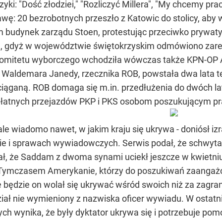
yki: "Dość złodziei," "Rozliczyć Millera", "My chcemy pra
ę: 20 bezrobotnych przeszło z Katowic do stolicy, aby w
budynek zarządu Stoen, protestując przeciwko prywatyzac
, gdyż w województwie świętokrzyskim odmówiono zarej
komitetu wyborczego wchodziła wówczas także KPN-OP 
Waldemara Janedy, rzecznika ROB, powstała dwa lata te
ciąganą. ROB domaga się m.in. przedłużenia do dwóch la
płatnych przejazdów PKP i PKS osobom poszukującym pr
ale wiadomo nawet, w jakim kraju się ukrywa - doniósł izr
mie i sprawach wywiadowczych. Serwis podał, że schwyt
, że Saddam z dwoma synami uciekł jeszcze w kwietniu do
i. Tymczasem Amerykanie, którzy do poszukiwań zaangażo
będzie on wolał się ukrywać wśród swoich niż za zagrani
ział nie wymieniony z nazwiska oficer wywiadu. W osta
ch wynika, że były dyktator ukrywa się i potrzebuje pom