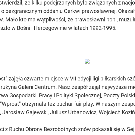
wierdził, że kilku podejrzanych było związanych z nacjo
o bezgranicznym oddaniu Cerkwi prawosławnej. Okazało s
. Mało kto ma wątpliwości, że prawosławni popi, muzuł
oszło w Bośni i Hercegowinie w latach 1992-1995.
" zajęła czwarte miejsce w VII edycji ligi piłkarskich szó
 drużyna Galerii Centrum. Nasz zespół zajął najwyższe mi
stwa Gospodarki, Pracy i Polityki Społecznej, Poczty Pols
Wprost" otrzymała też puchar fair play. W naszym zespo
 Jarosław Gajewski, Juliusz Urbanowicz, Wojciech Kozińsk
ści z Ruchu Obrony Bezrobotnych znów pokazali się w Se