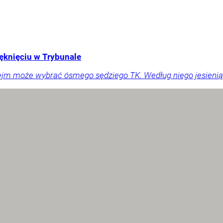
ęknięciu w Trybunale
ejm może wybrać ósmego sędziego TK. Według niego jesienią