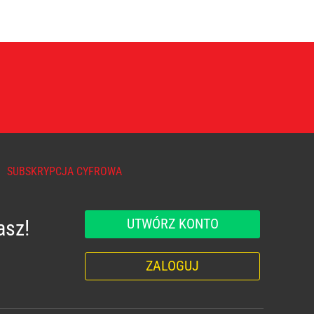
SUBSKRYPCJA CYFROWA
UTWÓRZ KONTO
asz!
ZALOGUJ