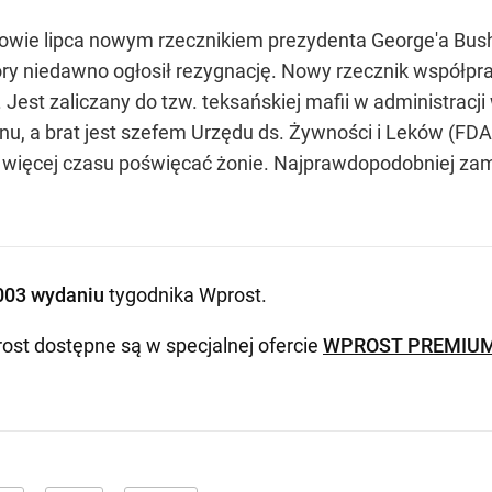
łowie lipca nowym rzecznikiem prezydenta George'a Busha
tóry niedawno ogłosił rezygnację. Nowy rzecznik współp
Jest zaliczany do tzw. teksańskiej mafii w administracj
nu, a brat jest szefem Urzędu ds. Żywności i Leków (FDA)
wił więcej czasu poświęcać żonie. Najprawdopodobniej z
003 wydaniu
tygodnika Wprost
.
ost dostępne są w specjalnej ofercie
WPROST PREMIU