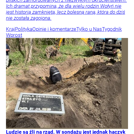
bliskich zamordowanych z niezwykłym okrucieństwem.
Ich dramat przypomina, że dla wielu rodzin Wołyń nie
jest historią zamkniętą, lecz bolesną raną, która do dziś
nie została zagojona.
Kraj
Polityka
Opinie i komentarze
Tylko u Nas
Tygodnik
Wprost
Ludzie są źli na rząd. W sondażu jest jednak haczyk