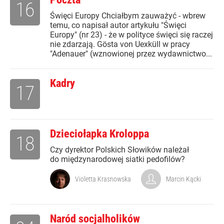
16
Święci Europy Chciałbym zauważyć - wbrew
temu, co napisał autor artykułu "Święci
Europy" (nr 23) - że w polityce święci się raczej
nie zdarzają. Gösta von Uexküll w pracy
"Adenauer" (wznowionej przez wydawnictwo...
Kadry
17
Dzieciołapka Kroloppa
18
Czy dyrektor Polskich Słowików należał
do międzynarodowej siatki pedofilów?
Violetta Krasnowska
Marcin Kącki
Naród socjalholików