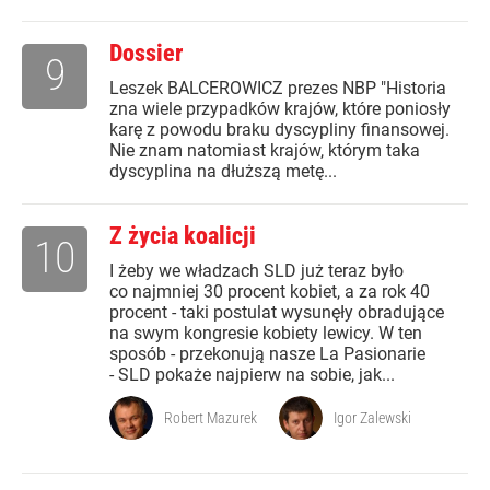
Dossier
9
Leszek BALCEROWICZ prezes NBP "Historia
zna wiele przypadków krajów, które poniosły
karę z powodu braku dyscypliny finansowej.
Nie znam natomiast krajów, którym taka
dyscyplina na dłuższą metę...
Z życia koalicji
10
I żeby we władzach SLD już teraz było
co najmniej 30 procent kobiet, a za rok 40
procent - taki postulat wysunęły obradujące
na swym kongresie kobiety lewicy. W ten
sposób - przekonują nasze La Pasionarie
- SLD pokaże najpierw na sobie, jak...
Robert Mazurek
Igor Zalewski