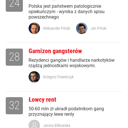
24
Polska jest państwem patologicznie
opiekuńczym - wynika z danych spisu
powszechnego
Aleksander Piński
Jan Piński
Garnizon gangsterów
28
Rezydenci gangów i handlarze narkotyków
rządzą jednostkami wojskowymi.
Grzegorz Pawelczyk
Łowcy rent
32
50-60 mln zł ukradł podatnikom gang
przyznający lewe renty
Janina Blikowska