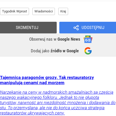
Tygodnik Wprost
Wiadomości
Kraj
SKOMENTUJ
UDOSTĘPNIJ
Obserwuj nas
w
Google News
Dodaj jako
źródło w Google
Tajemnica paragonów grozy. Tak restauratorzy
manipulują cenami nad morzem
Narzekanie na ceny w nadmorskich smażalniach są częścią
naszego wakacyjnego folkloru. Jednak to nie głupota
turystów, naiwność ani niezdolność mnożenia i dodawania do
stu. To przemyślana, ale nie do końca uczciwa strategia
restauratorów ukrywających ceny.