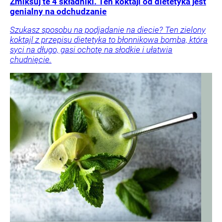
Zmiksuj te 4 składniki. Ten koktajl od dietetyka jest
genialny na odchudzanie
Szukasz sposobu na podjadanie na diecie? Ten zielony
koktajl z przepisu dietetyka to błonnikowa bomba, która
syci na długo, gasi ochotę na słodkie i ułatwia
chudnięcie.