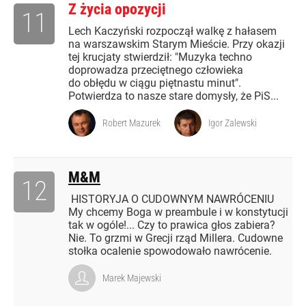
Z życia opozycji
11
Lech Kaczyński rozpoczął walkę z hałasem
na warszawskim Starym Mieście. Przy okazji
tej krucjaty stwierdził: "Muzyka techno
doprowadza przeciętnego człowieka
do obłędu w ciągu piętnastu minut".
Potwierdza to nasze stare domysły, że PiS...
Robert Mazurek
Igor Zalewski
M&M
12
HISTORYJA O CUDOWNYM NAWRÓCENIU
My chcemy Boga w preambule i w konstytucji
tak w ogóle!... Czy to prawica głos zabiera?
Nie. To grzmi w Grecji rząd Millera. Cudowne
stołka ocalenie spowodowało nawrócenie.
Marek Majewski