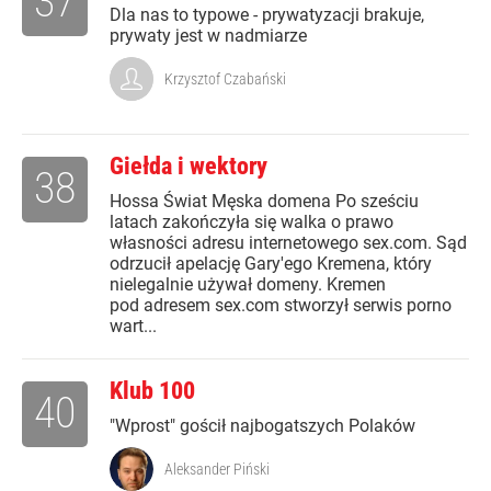
37
Dla nas to typowe - prywatyzacji brakuje,
prywaty jest w nadmiarze
Krzysztof Czabański
Giełda i wektory
38
Hossa Świat Męska domena Po sześciu
latach zakończyła się walka o prawo
własności adresu internetowego sex.com. Sąd
odrzucił apelację Gary'ego Kremena, który
nielegalnie używał domeny. Kremen
pod adresem sex.com stworzył serwis porno
wart...
Klub 100
40
"Wprost" gościł najbogatszych Polaków
Aleksander Piński