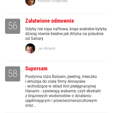
Krzysztof Grzegrzółka
Załatwione odmownie
56
Gdyby nie ropa naftowa, kraje arabskie byłyby
dzisiaj równie biedne jak Afryka na południe
od Sahary
Jan Winiecki
Supersam
58
Pustynna róża Balsam, peeling, mleczko
i emulsja do ciała firmy Annayake
- wchodzące w skład linii pielęgnacyjnej
Hanami - zawierają wakame, czyli ekstrakt
z brązowych wodorostów o działaniu
ujędrniającym i przeciwzmarszczkowym
oraz...