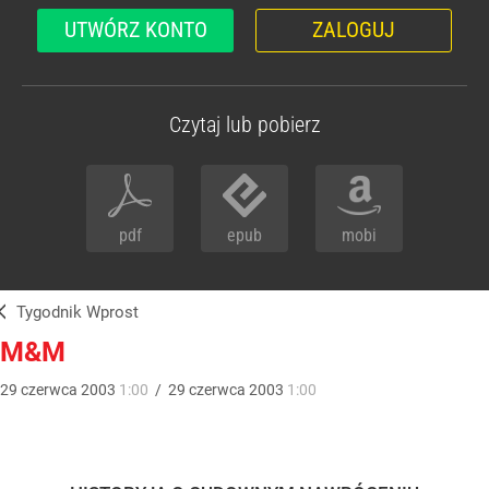
UTWÓRZ KONTO
ZALOGUJ
Czytaj lub pobierz
pdf
epub
mobi
Tygodnik Wprost
M&M
29
czerwca
2003
1:00
/
29
czerwca
2003
1:00