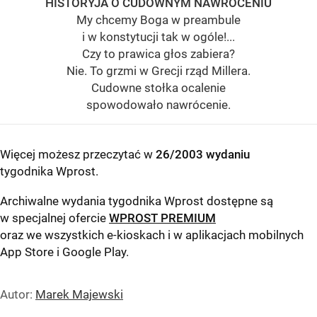
HISTORYJA O CUDOWNYM NAWRÓCENIU
My chcemy Boga w preambule
i w konstytucji tak w ogóle!...
Czy to prawica głos zabiera?
Nie. To grzmi w Grecji rząd Millera.
Cudowne stołka ocalenie
spowodowało nawrócenie.
Więcej możesz przeczytać w
26/2003 wydaniu
tygodnika Wprost
.
Archiwalne wydania tygodnika Wprost dostępne są
w specjalnej ofercie
WPROST PREMIUM
oraz we wszystkich e-kioskach i w aplikacjach mobilnych
App Store
i
Google Play
.
Autor:
Marek Majewski