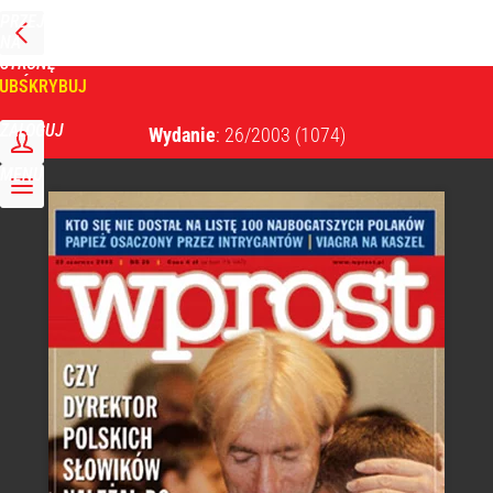
PRZEJDŹ
NA
WPROST
STRONĘ
GŁÓWNĄ
UBSKRYBUJ
Tygodnik Wprost
ZALOGUJ
Wydanie
: 26/2003
(1074)
MENU