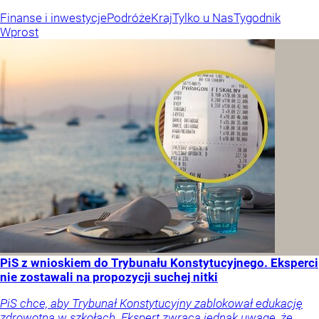
Finanse i inwestycje
Podróże
Kraj
Tylko u Nas
Tygodnik
Wprost
PiS z wnioskiem do Trybunału Konstytucyjnego. Eksperci
nie zostawali na propozycji suchej nitki
PiS chce, aby Trybunał Konstytucyjny zablokował edukację
zdrowotną w szkołach. Ekspert zwraca jednak uwagę, że