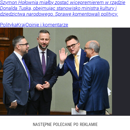
Szymon Hołownia miałby zostać wicepremierem w rządzie
Donalda Tuska, obejmując stanowisko ministra kultury i
dziedzictwa narodowego. Sprawę komentowali politycy.
Polityka
Kraj
Opinie i komentarze