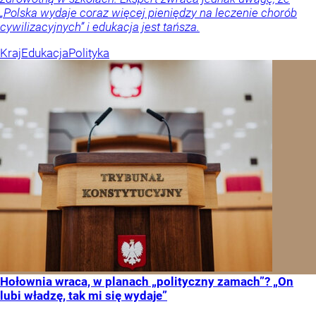
„Polska wydaje coraz więcej pieniędzy na leczenie chorób
cywilizacyjnych” i edukacja jest tańsza.
Kraj
Edukacja
Polityka
Hołownia wraca, w planach „polityczny zamach”? „On
lubi władzę, tak mi się wydaje”