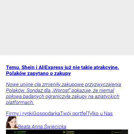
Temu, Shein i AliExpress już nie takie atrakcyjne.
Polaków zapytano o zakupy
Nowe unijne cła zmieniły zakupowe przyzwyczajenia
Polaków. Sondaż dla „Wprost” pokazuje, że niemal
połowa badanych ograniczyła zakupy na azjatyckich
platformach.
Firmy i rynki
Gospodarka
Twój portfel
Tylko u Nas
Beata Anna
Święcicka