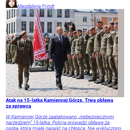
Magdalena
Frindt
Atak na 15-latka Kamiennej Górze. Trwa obława
za sprawcą
W Kamiennej Górze zaatakowano „niebezpiecznym
narzędziem” 15-latka. Policja prowadzi obławę za
osobą, która miała napaść na chłopca. Nie wykluczono,