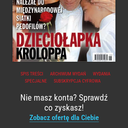
SPIS TREŚCI
ARCHIWUM WYDAŃ
WYDANIA
SPECJALNE
SUBSKRYPCJA CYFROWA
Nie masz konta? Sprawdź
co zyskasz!
Zobacz ofertę dla Ciebie