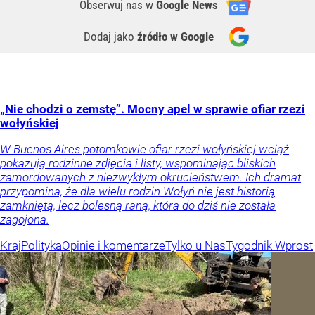
Obserwuj nas
w
Google News
Dodaj jako
źródło w Google
„Nie chodzi o zemstę”. Mocny apel w sprawie ofiar rzezi
wołyńskiej
W Buenos Aires potomkowie ofiar rzezi wołyńskiej wciąż
pokazują rodzinne zdjęcia i listy, wspominając bliskich
zamordowanych z niezwykłym okrucieństwem. Ich dramat
przypomina, że dla wielu rodzin Wołyń nie jest historią
zamkniętą, lecz bolesną raną, która do dziś nie została
zagojona.
Kraj
Polityka
Opinie i komentarze
Tylko u Nas
Tygodnik Wprost