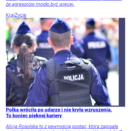
że agresorów mogło być więcej.
Kraj
Życie
Polka wróciła po udarze i nie kryła wzruszenia.
To koniec pięknej kariery
Alicja Rosolska to z pewnością postać, która zapisała