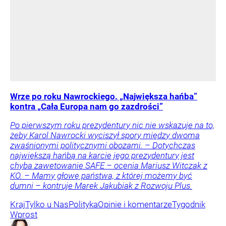
Wrze po roku Nawrockiego. „Największa hańba”
kontra „Cała Europa nam go zazdrości”
Po pierwszym roku prezydentury nic nie wskazuje na to,
żeby Karol Nawrocki wyciszył spory między dwoma
zwaśnionymi politycznymi obozami. – Dotychczas
największą hańbą na karcie jego prezydentury jest
chyba zawetowanie SAFE – ocenia Mariusz Witczak z
KO. – Mamy głowę państwa, z której możemy być
dumni – kontruje Marek Jakubiak z Rozwoju Plus.
Kraj
Tylko u Nas
Polityka
Opinie i komentarze
Tygodnik
Wprost