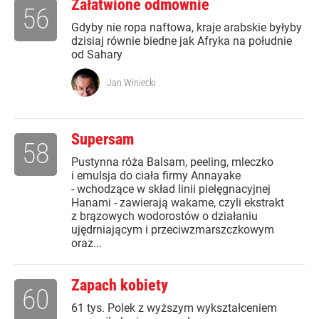
Załatwione odmownie
56
Gdyby nie ropa naftowa, kraje arabskie byłyby
dzisiaj równie biedne jak Afryka na południe
od Sahary
Jan Winiecki
Supersam
58
Pustynna róża Balsam, peeling, mleczko
i emulsja do ciała firmy Annayake
- wchodzące w skład linii pielęgnacyjnej
Hanami - zawierają wakame, czyli ekstrakt
z brązowych wodorostów o działaniu
ujędrniającym i przeciwzmarszczkowym
oraz...
Zapach kobiety
60
61 tys. Polek z wyższym wykształceniem