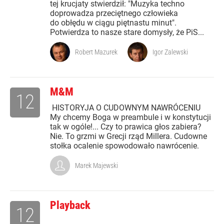
tej krucjaty stwierdził: "Muzyka techno
doprowadza przeciętnego człowieka
do obłędu w ciągu piętnastu minut".
Potwierdza to nasze stare domysły, że PiS...
Robert Mazurek
Igor Zalewski
M&M
12
HISTORYJA O CUDOWNYM NAWRÓCENIU
My chcemy Boga w preambule i w konstytucji
tak w ogóle!... Czy to prawica głos zabiera?
Nie. To grzmi w Grecji rząd Millera. Cudowne
stołka ocalenie spowodowało nawrócenie.
Marek Majewski
Playback
12