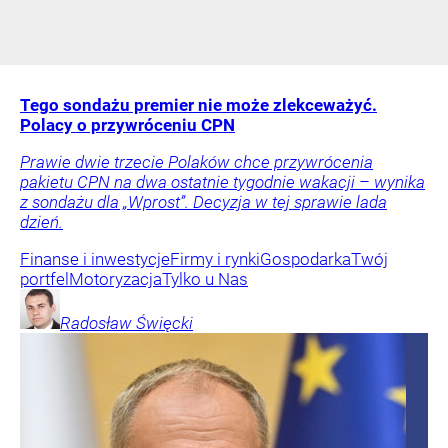
Tego sondażu premier nie może zlekceważyć.
Polacy o przywróceniu CPN
Prawie dwie trzecie Polaków chce przywrócenia
pakietu CPN na dwa ostatnie tygodnie wakacji – wynika
z sondażu dla „Wprost”. Decyzja w tej sprawie lada
dzień.
Finanse i inwestycje
Firmy i rynki
Gospodarka
Twój
portfel
Motoryzacja
Tylko u Nas
Radosław
Święcki