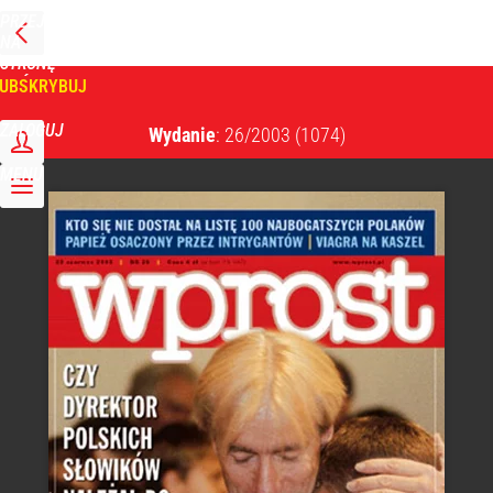
PRZEJDŹ
NA
WPROST
STRONĘ
GŁÓWNĄ
UBSKRYBUJ
Tygodnik Wprost
ZALOGUJ
Wydanie
: 26/2003
(1074)
MENU