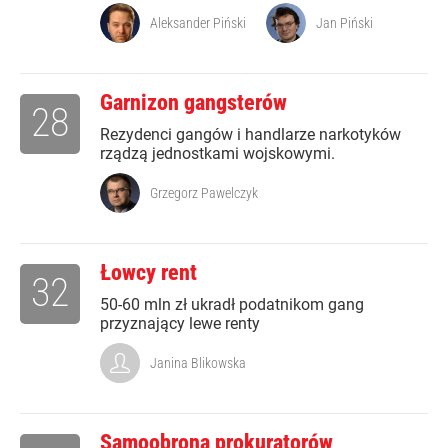
Aleksander Piński
Jan Piński
Garnizon gangsterów
28
Rezydenci gangów i handlarze narkotyków
rządzą jednostkami wojskowymi.
Grzegorz Pawelczyk
Łowcy rent
32
50-60 mln zł ukradł podatnikom gang
przyznający lewe renty
Janina Blikowska
Samoobrona prokuratorów