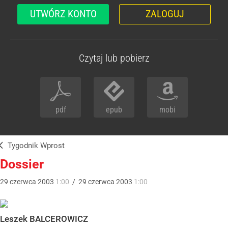
UTWÓRZ KONTO
ZALOGUJ
Czytaj lub pobierz
pdf
epub
mobi
Tygodnik Wprost
Dossier
29
czerwca
2003
1:00
/
29
czerwca
2003
1:00
Leszek BALCEROWICZ