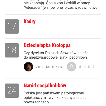
nie zdarzają. Gösta von Uexküll w pracy
"Adenauer" (wznowionej przez wydawnictwo...
Kadry
17
Dzieciołapka Kroloppa
18
Czy dyrektor Polskich Słowików należał
do międzynarodowej siatki pedofilów?
Violetta Krasnowska
Marcin Kącki
Naród socjalholików
24
Polska jest państwem patologicznie
opiekuńczym - wynika z danych spisu
powszechnego