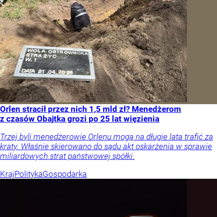
Orlen stracił przez nich 1,5 mld zł? Menedżerom
z czasów Obajtka grozi po 25 lat więzienia
Trzej byli menedżerowie Orlenu mogą na długie lata trafić za
kraty. Właśnie skierowano do sądu akt oskarżenia w sprawie
miliardowych strat państwowej spółki.
Kraj
Polityka
Gospodarka