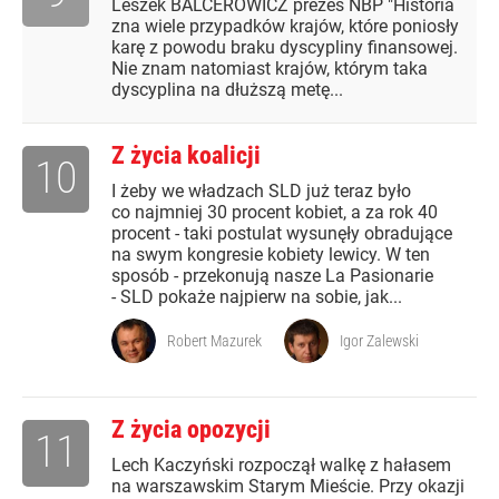
Leszek BALCEROWICZ prezes NBP "Historia
zna wiele przypadków krajów, które poniosły
karę z powodu braku dyscypliny finansowej.
Nie znam natomiast krajów, którym taka
dyscyplina na dłuższą metę...
Z życia koalicji
10
I żeby we władzach SLD już teraz było
co najmniej 30 procent kobiet, a za rok 40
procent - taki postulat wysunęły obradujące
na swym kongresie kobiety lewicy. W ten
sposób - przekonują nasze La Pasionarie
- SLD pokaże najpierw na sobie, jak...
Robert Mazurek
Igor Zalewski
Z życia opozycji
11
Lech Kaczyński rozpoczął walkę z hałasem
na warszawskim Starym Mieście. Przy okazji