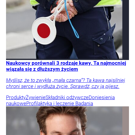
Naukowcy porównali 3 rodzaje kawy. Ta najmocniej
wiązała się z dłuższym życiem
Myślisz, że to zwykła „mała czarna”? Ta kawa najsilniej
chroni serce i wydłuża życie. Sprawdź, czy ją pijesz.
Produkty
Żywienie
Składniki odżywcze
Doniesienia
naukowe
Profilaktyka i leczenie
Badania