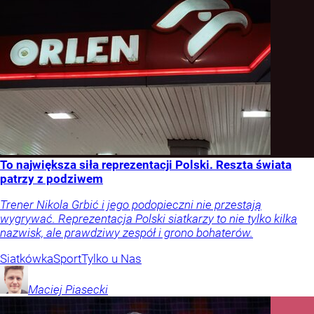
To największa siła reprezentacji Polski. Reszta świata
patrzy z podziwem
Trener Nikola Grbić i jego podopieczni nie przestają
wygrywać. Reprezentacja Polski siatkarzy to nie tylko kilka
nazwisk, ale prawdziwy zespół i grono bohaterów.
Siatkówka
Sport
Tylko u Nas
Maciej
Piasecki