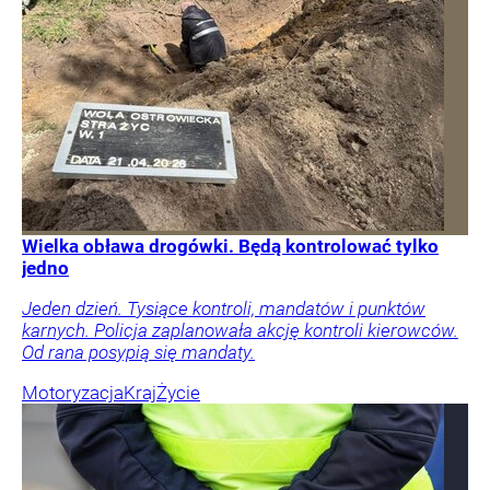
Wielka obława drogówki. Będą kontrolować tylko
jedno
Jeden dzień. Tysiące kontroli, mandatów i punktów
karnych. Policja zaplanowała akcję kontroli kierowców.
Od rana posypią się mandaty.
Motoryzacja
Kraj
Życie