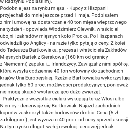
w Radzyniu Podlaskim).
Podobnie jest na rynku mięsa. - Kupcy z Hiszpanii
przyjechali do mnie jeszcze przed 1 maja. Podpisałem
z nimi umowę na dostarczanie 40 ton mięsa wieprzowego
na tydzień - opowiada Włodzimierz Olewnik, właściciel
ubojni i zakładów mięsnych koło Płocka. Po Hiszpanach
odwiedzili go Anglicy - na razie tylko pytają o ceny. Z kolei
do Tadeusza Bartkowiaka, prezesa i właściciela Zakładów
Mięsnych Bartek z Sierakowa (160 km od granicy
z Niemcami) zapukali... Irlandczycy. Zawiązał z nimi spółkę,
która wysyła codziennie 40 ton wołowiny do zachodnich
krajów Unii Europejskiej. Rzeźnie Bartkowiaka wykorzystują
jednak tylko 60 proc. możliwości produkcyjnych, ponieważ
nie mogą skupić wystarczająco dużo zwierząt.
- Praktycznie wszystkie cielaki wykupują teraz Włosi albo
Niemcy - denerwuje się Bartkowiak. Najazd zachodnich
kupców zaskoczył także hodowców drobiu. Cena (6 zł
za kilogram) jest wyższa o 40 proc. od ceny sprzed akcesji.
Na tym rynku długotrwałej rewolucji cenowej jednak