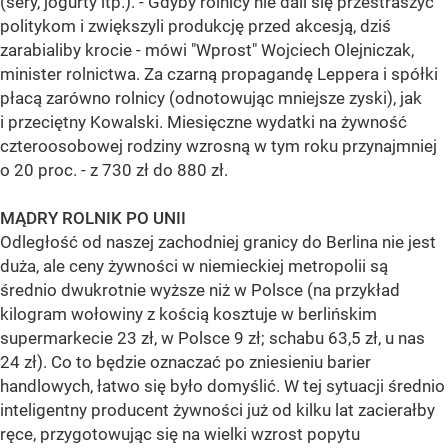
(sery, jogurty itp.). - Gdyby rolnicy nie dali się przestraszyć
politykom i zwiększyli produkcję przed akcesją, dziś
zarabialiby krocie - mówi "Wprost" Wojciech Olejniczak,
minister rolnictwa. Za czarną propagandę Leppera i spółki
płacą zarówno rolnicy (odnotowując mniejsze zyski), jak
i przeciętny Kowalski. Miesięczne wydatki na żywność
czteroosobowej rodziny wzrosną w tym roku przynajmniej
o 20 proc. - z 730 zł do 880 zł.
MĄDRY ROLNIK PO UNII
Odległość od naszej zachodniej granicy do Berlina nie jest
duża, ale ceny żywności w niemieckiej metropolii są
średnio dwukrotnie wyższe niż w Polsce (na przykład
kilogram wołowiny z kością kosztuje w berlińskim
supermarkecie 23 zł, w Polsce 9 zł; schabu 63,5 zł, u nas
24 zł). Co to będzie oznaczać po zniesieniu barier
handlowych, łatwo się było domyślić. W tej sytuacji średnio
inteligentny producent żywności już od kilku lat zacierałby
ręce, przygotowując się na wielki wzrost popytu