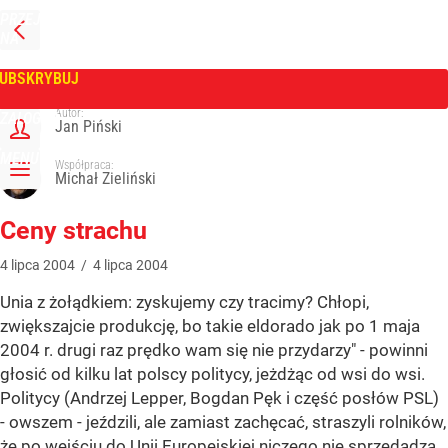
PRZEJDŹ
NA
WPROST
STRONĘ
GŁÓWNĄ
UBSKRYBUJ
Tygodnik Wprost
Autor:
ZALOGUJ
Jan Piński
MENU
Współpraca:
Michał Zieliński
Ceny strachu
4
lipca
2004
/
4
lipca
2004
Unia z żołądkiem: zyskujemy czy tracimy? Chłopi,
zwiększajcie produkcję, bo takie eldorado jak po 1 maja
2004 r. drugi raz prędko wam się nie przydarzy" - powinni
głosić od kilku lat polscy politycy, jeżdżąc od wsi do wsi.
Politycy (Andrzej Lepper, Bogdan Pęk i część posłów PSL)
- owszem - jeździli, ale zamiast zachęcać, straszyli rolników,
że po wejściu do Unii Europejskiej niczego nie sprzedadzą,