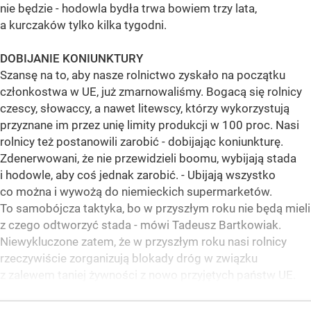
nie będzie - hodowla bydła trwa bowiem trzy lata,
a kurczaków tylko kilka tygodni.
DOBIJANIE KONIUNKTURY
Szansę na to, aby nasze rolnictwo zyskało na początku
członkostwa w UE, już zmarnowaliśmy. Bogacą się rolnicy
czescy, słowaccy, a nawet litewscy, którzy wykorzystują
przyznane im przez unię limity produkcji w 100 proc. Nasi
rolnicy też postanowili zarobić - dobijając koniunkturę.
Zdenerwowani, że nie przewidzieli boomu, wybijają stada
i hodowle, aby coś jednak zarobić. - Ubijają wszystko
co można i wywożą do niemieckich supermarketów.
To samobójcza taktyka, bo w przyszłym roku nie będą mieli
z czego odtworzyć stada - mówi Tadeusz Bartkowiak.
Niewykluczone zatem, że w przyszłym roku nasi rolnicy
rzeczywiście zorganizują blokady dróg w związku
z zalewem taniej żywności z nowo przyjętych państw UE.