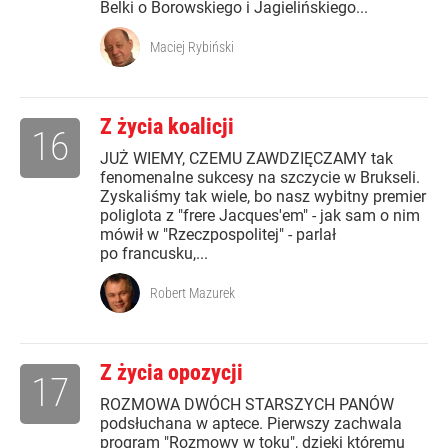
Belki o Borowskiego i Jagielińskiego...
Maciej Rybiński
Z życia koalicji
16
JUŻ WIEMY, CZEMU ZAWDZIĘCZAMY tak
fenomenalne sukcesy na szczycie w Brukseli.
Zyskaliśmy tak wiele, bo nasz wybitny premier
poliglota z "frere Jacques'em" - jak sam o nim
mówił w "Rzeczpospolitej" - parlał
po francusku,...
Robert Mazurek
Z życia opozycji
17
ROZMOWA DWÓCH STARSZYCH PANÓW
podsłuchana w aptece. Pierwszy zachwala
program "Rozmowy w toku", dzięki któremu