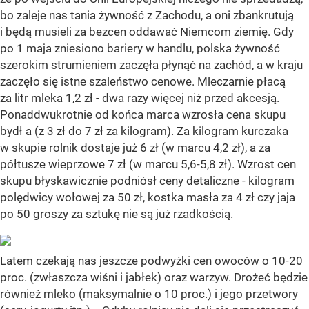
bo zaleje nas tania żywność z Zachodu, a oni zbankrutują
i będą musieli za bezcen oddawać Niemcom ziemię. Gdy
po 1 maja zniesiono bariery w handlu, polska żywność
szerokim strumieniem zaczęła płynąć na zachód, a w kraju
zaczęło się istne szaleństwo cenowe. Mleczarnie płacą
za litr mleka 1,2 zł - dwa razy więcej niż przed akcesją.
Ponaddwukrotnie od końca marca wzrosła cena skupu
bydł a (z 3 zł do 7 zł za kilogram). Za kilogram kurczaka
w skupie rolnik dostaje już 6 zł (w marcu 4,2 zł), a za
półtusze wieprzowe 7 zł (w marcu 5,6-5,8 zł). Wzrost cen
skupu błyskawicznie podniósł ceny detaliczne - kilogram
polędwicy wołowej za 50 zł, kostka masła za 4 zł czy jaja
po 50 groszy za sztukę nie są już rzadkością.
Latem czekają nas jeszcze podwyżki cen owoców o 10-20
proc. (zwłaszcza wiśni i jabłek) oraz warzyw. Drożeć będzie
również mleko (maksymalnie o 10 proc.) i jego przetwory