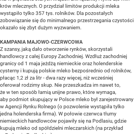
krów mlecznych. O przydział limitów produkcji mleka
wystąpiło tylko 357 tys. rolników. Dla pozostałych
zobowiązanie się do minimalnego przestrzegania czystości
okazało się zbyt dużym wyzwaniem.
KAMPANIA MAJOWO-CZERWCOWA
Z szansy, jaką dało otworzenie rynków, skorzystali
handlowcy z całej Europy Zachodniej. Wzdłuż zachodniej
granicy od 1 maja jeżdżą niemieckie oraz holenderskie
cysterny i kupują polskie mleko bezpośrednio od rolników,
płacąc 1,2 zł za litr - dwa razy więcej, niż wcześniej
oferował rodzimy skup. Nie przeszkadza im nawet to,
że w ten sposób łamią unijne prawo, które wymaga,
aby podmiot skupujący w Polsce mleko był zarejestrowany
w Agencji Rynku Rolnego (o pozwolenie wystąpiła tylko
jedna holenderska firma). W połowie czerwca tłumy
niemieckich handlowców pojawiły się na Podlasiu, gdzie
kupują mleko od spółdzielni mleczarskich (na przykład