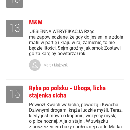
M&M
13
JESIENNA WERYFIKACJA Rząd
ma zapowiedziane, że gdy do jesieni nie zdoła
mafii w partię i kraju w raj zamienić, to nie
będzie litości, Sejm groźny jak smok Zostawi
go za karę by powtarzał rok.
Marek Majewski
Ryba po polsku - Uboga, licha
15
stajenka cicha
Powiózł Kwach wałacha, powiozą i Kwacha
Dziwnymi drogami krąża ludzkie myśli. Teraz,
kiedy jest mowa o kopaniu, wszyscy myślą
o piłce nożnej. A ja o stajni. W związku
z poszerzeniem bazy społecznej rzadu Marka