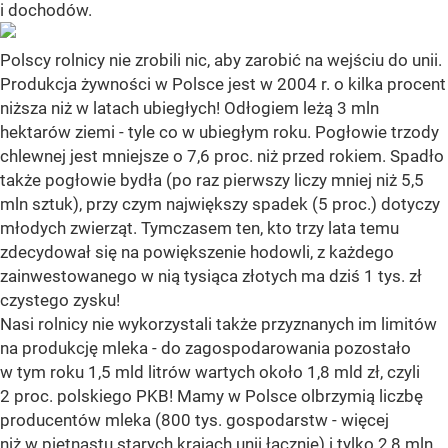
i dochodów.
Polscy rolnicy nie zrobili nic, aby zarobić na wejściu do unii.
Produkcja żywności w Polsce jest w 2004 r. o kilka procent
niższa niż w latach ubiegłych! Odłogiem leżą 3 mln
hektarów ziemi - tyle co w ubiegłym roku. Pogłowie trzody
chlewnej jest mniejsze o 7,6 proc. niż przed rokiem. Spadło
także pogłowie bydła (po raz pierwszy liczy mniej niż 5,5
mln sztuk), przy czym największy spadek (5 proc.) dotyczy
młodych zwierząt. Tymczasem ten, kto trzy lata temu
zdecydował się na powiększenie hodowli, z każdego
zainwestowanego w nią tysiąca złotych ma dziś 1 tys. zł
czystego zysku!
Nasi rolnicy nie wykorzystali także przyznanych im limitów
na produkcję mleka - do zagospodarowania pozostało
w tym roku 1,5 mld litrów wartych około 1,8 mld zł, czyli
2 proc. polskiego PKB! Mamy w Polsce olbrzymią liczbę
producentów mleka (800 tys. gospodarstw - więcej
niż w piętnastu starych krajach unii łącznie) i tylko 2,8 mln