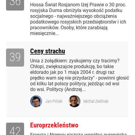
36
Hossa Świat Rosjanom lżej Prawie o 30 proc.
rosyjska Duma obniżyła wysokość podatku
socjalnego - najważniejszego obciążenia
podatkowego rosyjskich przedsiębiorstw i ich
pracowników. Osoby, które zarabiają
miesięcznie...
Ceny strachu
39
Unia z żołądkiem: zyskujemy czy tracimy?
Chłopi, zwiększajcie produkcję, bo takie
eldorado jak po 1 maja 2004 r. drugi raz
prędko wam się nie przydarzy" - powinni głosić
od kilku lat polscy politycy, jeżdżąc od wsi
do wsi. Politycy (Andrzej...
Jan Piński
Michał Zieliński
Europrzekleństwo
42
Francja i Niemcy niszczą wspólną europejską