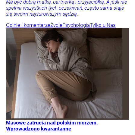
Ma być dobrą matką, partnerką i przyjaciółką. A jeśli nie
spełnia wszystkich tych oczekiwań, często sama staje
się swoim najsurowszym sędzią.
Opinie i komentarze
Życie
Psychologia
Tylko u Nas
Masowe zatrucia nad polskim morzem.
Wprowadzono kwarantannę