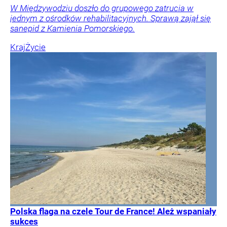
W Międzywodziu doszło do grupowego zatrucia w
jednym z ośrodków rehabilitacyjnych. Sprawą zajął się
sanepid z Kamienia Pomorskiego.
Kraj
Życie
Polska flaga na czele Tour de France! Ależ wspaniały
sukces