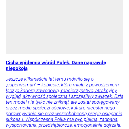
Cicha epidemia wśród Polek. Dane naprawdę
niepokoją
Jeszcze kilkanaście lat temu mówiło się o
„superwoman” – kobiecie, która miała z powodzeniem
łączyć karierę zawodową, macierzyństwo, atrakcyjny
wygląd, aktywność społeczną i szczęśliwy związek. Dziś
ten model nie tylko nie zniknął, ale został spotęgowany
przez media społecznościowe, kulturę nieustannego
porównywania się oraz wszechobecną presję osiągania
sukcesu. Współczesna Polka ma być piękna, zadbana,
wysportowana, przedsiębiorcza, emocjonalnie dojrzała.