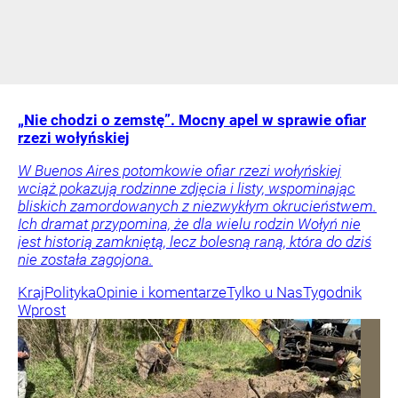
„Nie chodzi o zemstę”. Mocny apel w sprawie ofiar
rzezi wołyńskiej
W Buenos Aires potomkowie ofiar rzezi wołyńskiej
wciąż pokazują rodzinne zdjęcia i listy, wspominając
bliskich zamordowanych z niezwykłym okrucieństwem.
Ich dramat przypomina, że dla wielu rodzin Wołyń nie
jest historią zamkniętą, lecz bolesną raną, która do dziś
nie została zagojona.
Kraj
Polityka
Opinie i komentarze
Tylko u Nas
Tygodnik
Wprost