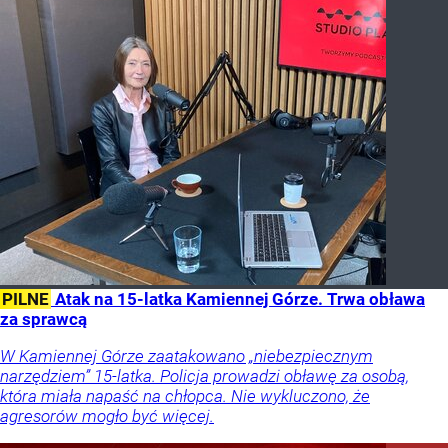
PILNE
Atak na 15-latka Kamiennej Górze. Trwa obława
za sprawcą
W Kamiennej Górze zaatakowano „niebezpiecznym
narzędziem” 15-latka. Policja prowadzi obławę za osobą,
która miała napaść na chłopca. Nie wykluczono, że
agresorów mogło być więcej.