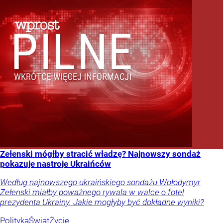
Zełenski mógłby stracić władzę? Najnowszy sondaż
pokazuje nastroje Ukraińców
Według najnowszego ukraińskiego sondażu Wołodymyr
Zełenski miałby poważnego rywala w walce o fotel
prezydenta Ukrainy. Jakie mogłyby być dokładne wyniki?
Polityka
Świat
Życie