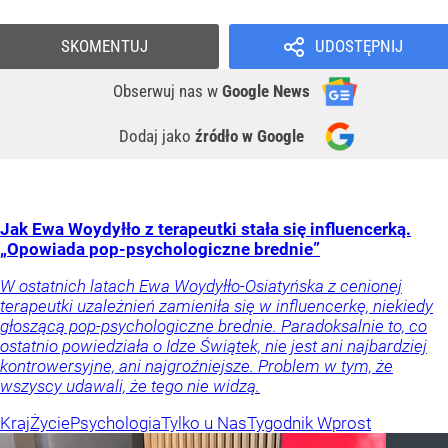
SKOMENTUJ
UDOSTĘPNIJ
Obserwuj nas
w
Google News
Dodaj jako
źródło w Google
Jak Ewa Woydyłło z terapeutki stała się influencerką.
„Opowiada pop-psychologiczne brednie”
W ostatnich latach Ewa Woydyłło-Osiatyńska z cenionej
terapeutki uzależnień zamieniła się w influencerkę, niekiedy
głoszącą pop-psychologiczne brednie. Paradoksalnie to, co
ostatnio powiedziała o Idze Świątek, nie jest ani najbardziej
kontrowersyjne, ani najgroźniejsze. Problem w tym, że
wszyscy udawali, że tego nie widzą.
Kraj
Życie
Psychologia
Tylko u Nas
Tygodnik Wprost