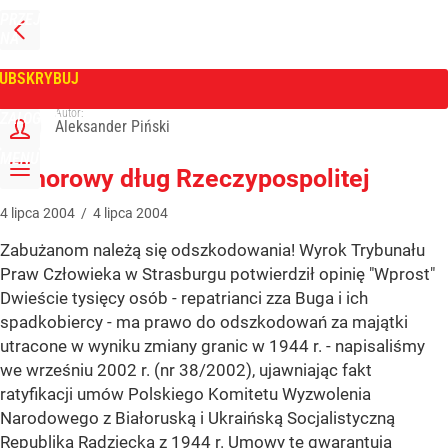
PRZEJDŹ
NA
WPROST
STRONĘ
GŁÓWNĄ
UBSKRYBUJ
Tygodnik Wprost
Autor:
ZALOGUJ
Aleksander Piński
MENU
Honorowy dług Rzeczypospolitej
4
lipca
2004
/
4
lipca
2004
Zabużanom należą się odszkodowania! Wyrok Trybunału
Praw Człowieka w Strasburgu potwierdził opinię "Wprost"
Dwieście tysięcy osób - repatrianci zza Buga i ich
spadkobiercy - ma prawo do odszkodowań za majątki
utracone w wyniku zmiany granic w 1944 r. - napisaliśmy
we wrześniu 2002 r. (nr 38/2002), ujawniając fakt
ratyfikacji umów Polskiego Komitetu Wyzwolenia
Narodowego z Białoruską i Ukraińską Socjalistyczną
Republiką Radziecką z 1944 r. Umowy te gwarantują