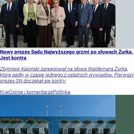
Nowy prezes Sądu Najwyższego grzmi po słowach Żurka.
Jest kontra
Zbigniew Kapiński zareagował na słowa Waldemara Żurka,
które padły w czasie jednego z ostatnich wywiadów. Pierwszy
prezes SN doczekał się kontry.
Kraj
Opinie i komentarze
Polityka