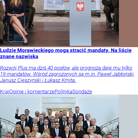
Ludzie Morawieckiego mogą stracić mandaty. Na liście
znane nazwiska
Rozwój Plus ma dziś 40 posłów, ale prognoza daje mu tylko
19 mandatów. Wśród zagrożonych są m.in. Paweł Jabłoński,
Janusz Cieszyński i Łukasz Kmita.
Kraj
Opinie i komentarze
Polityka
Sondaże