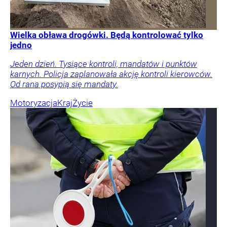
Wielka obława drogówki. Będą kontrolować tylko
jedno
Jeden dzień. Tysiące kontroli, mandatów i punktów
karnych. Policja zaplanowała akcję kontroli kierowców.
Od rana posypią się mandaty.
Motoryzacja
Kraj
Życie