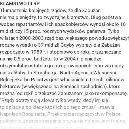
KŁAMSTWO III RP
Tłumaczenia kolejnych rządów, że dla Zabużan
nie ma pieniędzy, to zwyczajne kłamstwo. Dług państwa
wobec repatriantów i ich spadkobierców wynosi około 10
mld zł, czyli 5 proc. rocznych wydatków państwa. Tylko
w latach 2000-2003 rząd bez większego powodu zwiększył
roczne wydatki o 37 mld zł! Gdyby wypłaty dla Zabużan
rozpoczęto w 1989 r. i stopniowo co roku przeznaczano
na nie 0,5 proc. budżetu, to w 2004 r. pieniądze
otrzymałaby ostatnia grupa uprawnionych i sprawa nigdy
nie trafiłaby do Strasburga. Nadto Agencja Własności
Rolnej Skarbu Państwa jest właścicielem trzech milionów
hektarów (w większości na ziemiach zachodnich), które
można "od ręki" przekazać Zabużanom jako rekompensatę.
"Rządy dotrzymują słowa tylko wtedy, kiedy im się
to opłaca albo kiedy ktoś ich do tego zmusi" - mawiał
Napoleon Bonaparte. Przekonanie rządzących w Polsce
polityków, że przestrzeganie prawa się opłaca, jest trudne.
Zatem będą ich do tego zmuszać sądy.