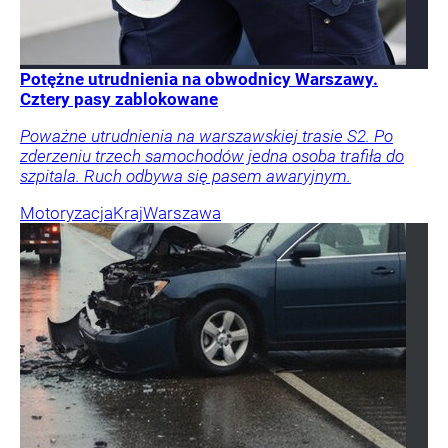
Potężne utrudnienia na obwodnicy Warszawy.
Cztery pasy zablokowane
Poważne utrudnienia na warszawskiej trasie S2. Po
zderzeniu trzech samochodów jedna osoba trafiła do
szpitala. Ruch odbywa się pasem awaryjnym.
Motoryzacja
Kraj
Warszawa