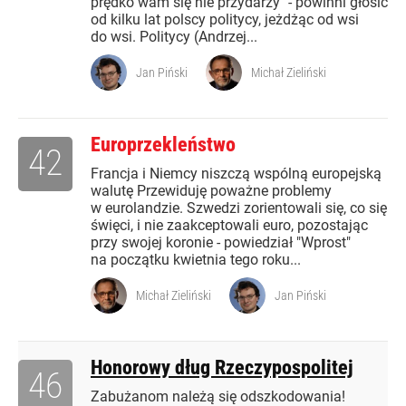
prędko wam się nie przydarzy" - powinni głosić
od kilku lat polscy politycy, jeżdżąc od wsi
do wsi. Politycy (Andrzej...
Jan Piński
Michał Zieliński
Europrzekleństwo
42
Francja i Niemcy niszczą wspólną europejską
walutę Przewiduję poważne problemy
w eurolandzie. Szwedzi zorientowali się, co się
święci, i nie zaakceptowali euro, pozostając
przy swojej koronie - powiedział "Wprost"
na początku kwietnia tego roku...
Michał Zieliński
Jan Piński
Honorowy dług Rzeczypospolitej
46
Zabużanom należą się odszkodowania!