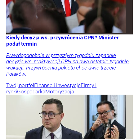
Kiedy decyzja ws. przywrócenia CPN? Minister
podał termin
Prawdopodobnie w przyszłym tygodniu zapadnie
decyzja ws. reaktywacji CPN na dwa ostatnie tygodnie
wakacji. Przywrócenia pakietu chce dwie trzecie
Polaków.
Twój portfel
Finanse i inwestycje
Firmy i
rynki
Gospodarka
Motoryzacja