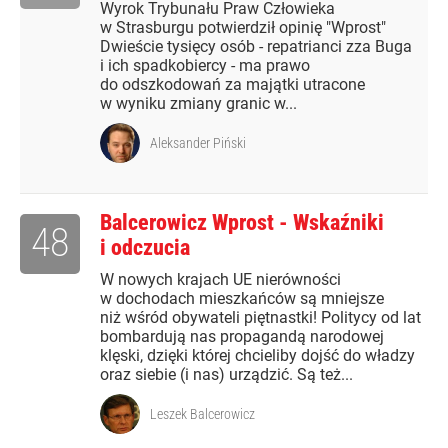
Wyrok Trybunału Praw Człowieka
w Strasburgu potwierdził opinię "Wprost"
Dwieście tysięcy osób - repatrianci zza Buga
i ich spadkobiercy - ma prawo
do odszkodowań za majątki utracone
w wyniku zmiany granic w...
Aleksander Piński
Balcerowicz Wprost - Wskaźniki
48
i odczucia
W nowych krajach UE nierówności
w dochodach mieszkańców są mniejsze
niż wśród obywateli piętnastki! Politycy od lat
bombardują nas propagandą narodowej
klęski, dzięki której chcieliby dojść do władzy
oraz siebie (i nas) urządzić. Są też...
Leszek Balcerowicz