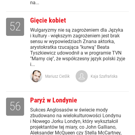
na...
Gięcie kobiet
52
Wulgaryzmy nie są zagrożeniem dla Języka
i kultury - większym zagrożeniem jest brak
sensu w wypowiedziach Znana aktorka,
arystokratka rzucająca "kurwą" Beata
Tyszkiewicz udowodnił a w programie TVN
"Mamy cię", że współczesny język polski żyje
i...
Mariusz Cieślik
Kaja Szafrańska
Paryż w Londynie
56
Sukces Anglosasów w świecie mody
zbudowano na wielokulturowości Londynu
i Nowego Jorku Londyn, który wykształcił
projektantów tej miary, co John Galliano,
Aleksander McQueen czy Stella McCartney,