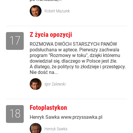
Robert Mazurek
Z życia opozycji
17
ROZMOWA DWÓCH STARSZYCH PANÓW
podsłuchana w aptece. Pierwszy zachwala
program "Rozmowy w toku", dzięki któremu
dowiedział się, dlaczego w Polsce jest źle.
A dlatego, że politycy to złodzieje i przestępcy.
Nie dość na...
Igor Zalewski
Fotoplastykon
18
Henryk Sawka www.przyssawka.pl
Henryk Sawka