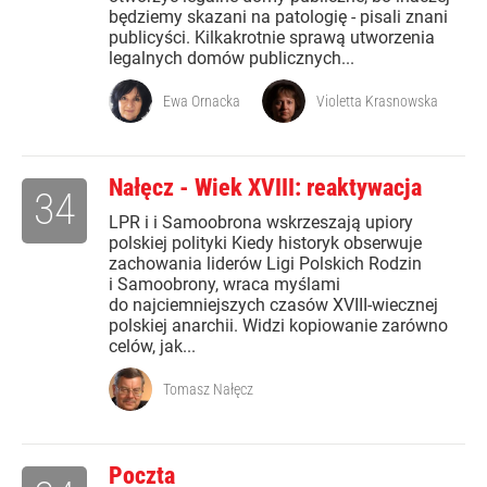
będziemy skazani na patologię - pisali znani
publicyści. Kilkakrotnie sprawą utworzenia
legalnych domów publicznych...
Ewa Ornacka
Violetta Krasnowska
Nałęcz - Wiek XVIII: reaktywacja
34
LPR i i Samoobrona wskrzeszają upiory
polskiej polityki Kiedy historyk obserwuje
zachowania liderów Ligi Polskich Rodzin
i Samoobrony, wraca myślami
do najciemniejszych czasów XVIII-wiecznej
polskiej anarchii. Widzi kopiowanie zarówno
celów, jak...
Tomasz Nałęcz
Poczta