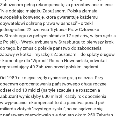
Zabużanom pełną rekompensatę za pozostawione mienie.
"Nie oddając majątku Zabużanom, Polska złamała
europejską konwencję, która gwarantuje każdemu
obywatelowi ochronę prawa własności" - orzekł
jednogłośnie 22 czerwca Trybunał Praw Człowieka
w Strasburgu (w pełnym składzie 17 sędziów, w tym sędzia
z Polski). - Wyrok trybunału w Strasburgu to pierwszy krok
do tego, by zmusić polskie państwo do zakończenia
zabawy w kotka i myszkę z Zabużanami i do spłaty długów
- komentuje dla "Wprost" Roman Nowosielski, adwokat
reprezentujący 40 Zabużan przed polskimi sądami.
Od 1989 r. kolejne rządy cynicznie grają na czas. Przy
obecnym oprocentowaniu państwowego długu roczne
odsetki od 10 mld zł (na tyle szacuje się roszczenia
Zabużan) wyniosłyby 600 mln zł. Każdy rok opóźnienia
w wypłacaniu rekompensat to dla państwa ponad pół
miliarda złotych "czystego zysku", bo na sądzenie się
z państwem zdecydowało się dopiero około 250 Zabużan.