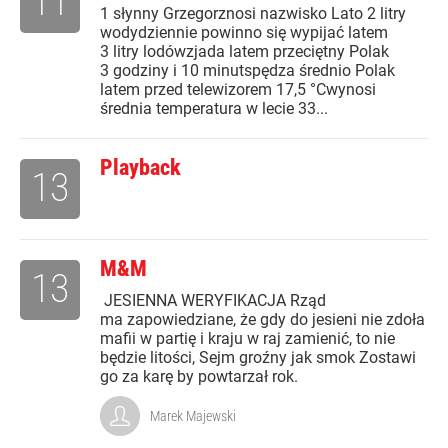
11
1 słynny Grzegorznosi nazwisko Lato 2 litry
wodydziennie powinno się wypijać latem
3 litry lodówzjada latem przeciętny Polak
3 godziny i 10 minutspędza średnio Polak
latem przed telewizorem 17,5 °Cwynosi
średnia temperatura w lecie 33...
Playback
13
M&M
13
JESIENNA WERYFIKACJA Rząd
ma zapowiedziane, że gdy do jesieni nie zdoła
mafii w partię i kraju w raj zamienić, to nie
będzie litości, Sejm groźny jak smok Zostawi
go za karę by powtarzał rok.
Marek Majewski