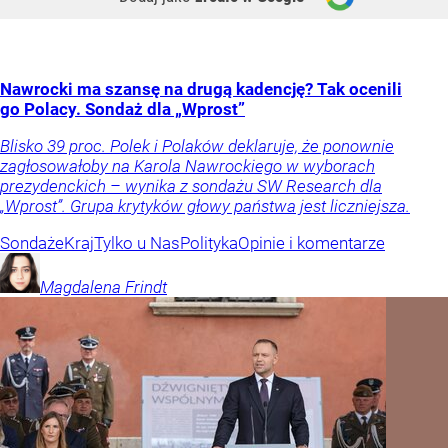
Nawrocki ma szansę na drugą kadencję? Tak ocenili
go Polacy. Sondaż dla „Wprost”
Blisko 39 proc. Polek i Polaków deklaruje, że ponownie
zagłosowałoby na Karola Nawrockiego w wyborach
prezydenckich – wynika z sondażu SW Research dla
„Wprost”. Grupa krytyków głowy państwa jest liczniejsza.
Sondaże
Kraj
Tylko u Nas
Polityka
Opinie i komentarze
Magdalena
Frindt