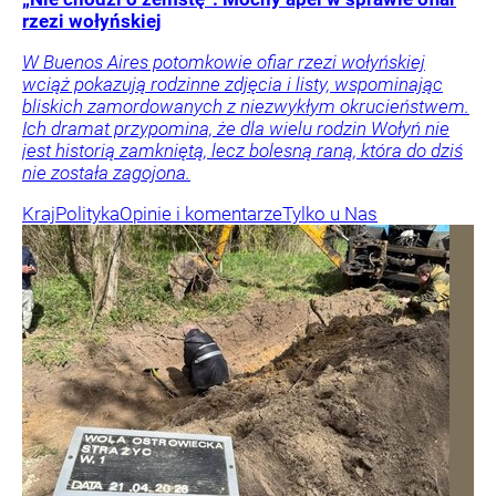
rzezi wołyńskiej
W Buenos Aires potomkowie ofiar rzezi wołyńskiej
wciąż pokazują rodzinne zdjęcia i listy, wspominając
bliskich zamordowanych z niezwykłym okrucieństwem.
Ich dramat przypomina, że dla wielu rodzin Wołyń nie
jest historią zamkniętą, lecz bolesną raną, która do dziś
nie została zagojona.
Kraj
Polityka
Opinie i komentarze
Tylko u Nas