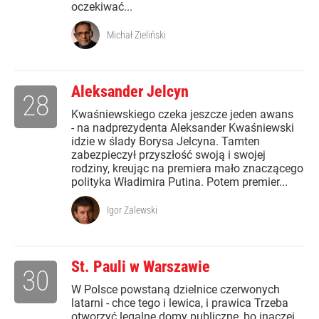
oczekiwać...
Michał Zieliński
Aleksander Jelcyn
28
Kwaśniewskiego czeka jeszcze jeden awans
- na nadprezydenta Aleksander Kwaśniewski
idzie w ślady Borysa Jelcyna. Tamten
zabezpieczył przyszłość swoją i swojej
rodziny, kreując na premiera mało znaczącego
polityka Władimira Putina. Potem premier...
Igor Zalewski
St. Pauli w Warszawie
30
W Polsce powstaną dzielnice czerwonych
latarni - chce tego i lewica, i prawica Trzeba
otworzyć legalne domy publiczne, bo inaczej