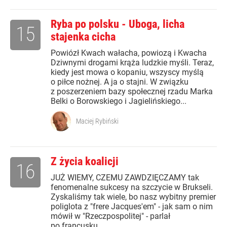
Ryba po polsku - Uboga, licha
15
stajenka cicha
Powiózł Kwach wałacha, powiozą i Kwacha
Dziwnymi drogami krąża ludzkie myśli. Teraz,
kiedy jest mowa o kopaniu, wszyscy myślą
o piłce nożnej. A ja o stajni. W związku
z poszerzeniem bazy społecznej rzadu Marka
Belki o Borowskiego i Jagielińskiego...
Maciej Rybiński
Z życia koalicji
16
JUŻ WIEMY, CZEMU ZAWDZIĘCZAMY tak
fenomenalne sukcesy na szczycie w Brukseli.
Zyskaliśmy tak wiele, bo nasz wybitny premier
poliglota z "frere Jacques'em" - jak sam o nim
mówił w "Rzeczpospolitej" - parlał
po francusku,...