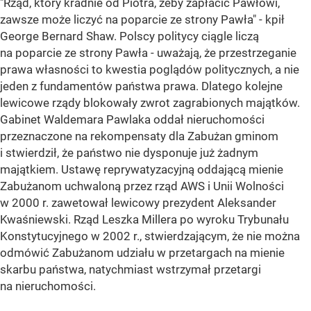
"Rząd, który kradnie od Piotra, żeby zapłacić Pawłowi,
zawsze może liczyć na poparcie ze strony Pawła" - kpił
George Bernard Shaw. Polscy politycy ciągle liczą
na poparcie ze strony Pawła - uważają, że przestrzeganie
prawa własności to kwestia poglądów politycznych, a nie
jeden z fundamentów państwa prawa. Dlatego kolejne
lewicowe rządy blokowały zwrot zagrabionych majątków.
Gabinet Waldemara Pawlaka oddał nieruchomości
przeznaczone na rekompensaty dla Zabużan gminom
i stwierdził, że państwo nie dysponuje już żadnym
majątkiem. Ustawę reprywatyzacyjną oddającą mienie
Zabużanom uchwaloną przez rząd AWS i Unii Wolności
w 2000 r. zawetował lewicowy prezydent Aleksander
Kwaśniewski. Rząd Leszka Millera po wyroku Trybunału
Konstytucyjnego w 2002 r., stwierdzającym, że nie można
odmówić Zabużanom udziału w przetargach na mienie
skarbu państwa, natychmiast wstrzymał przetargi
na nieruchomości.