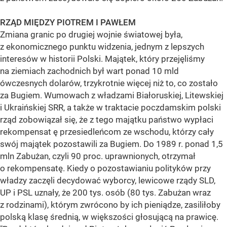
RZĄD MIĘDZY PIOTREM I PAWŁEM
Zmiana granic po drugiej wojnie światowej była,
z ekonomicznego punktu widzenia, jednym z lepszych
interesów w historii Polski. Majątek, który przejęliśmy
na ziemiach zachodnich był wart ponad 10 mld
ówczesnych dolarów, trzykrotnie więcej niż to, co zostało
za Bugiem. Wumowach z władzami Białoruskiej, Litewskiej
i Ukraińskiej SRR, a także w traktacie poczdamskim polski
rząd zobowiązał się, że z tego majątku państwo wypłaci
rekompensat ę przesiedleńcom ze wschodu, którzy cały
swój majątek pozostawili za Bugiem. Do 1989 r. ponad 1,5
mln Zabużan, czyli 90 proc. uprawnionych, otrzymał
o rekompensatę. Kiedy o pozostawianiu polityków przy
władzy zaczęli decydować wyborcy, lewicowe rządy SLD,
UP i PSL uznały, że 200 tys. osób (80 tys. Zabużan wraz
z rodzinami), którym zwrócono by ich pieniądze, zasiliłoby
polską klasę średnią, w większości głosującą na prawicę.