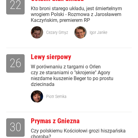
22
Kto broni starego układu, jest śmiertelnym
wrogiem Polski - Rozmowa z Jarosławem
Kaczyńskim, premierem RP
Cezary Gmyz
Igor Janke
Lewy sierpowy
26
W porównaniu z targami o Orlen
czy ze staraniami o "skrojenie" Agory
niezdarne kuszenie Beger to po prostu
dziecinada
Piotr Semka
Prymas z Gniezna
30
Czy polskiemu Kościołowi grozi hiszpańska
choroba?