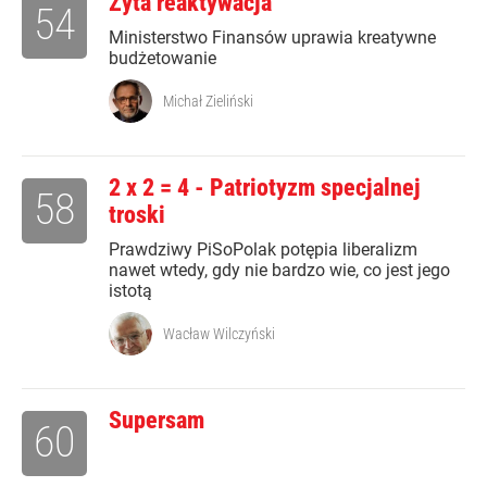
Zyta reaktywacja
54
Ministerstwo Finansów uprawia kreatywne
budżetowanie
Michał Zieliński
2 x 2 = 4 - Patriotyzm specjalnej
58
troski
Prawdziwy PiSoPolak potępia liberalizm
nawet wtedy, gdy nie bardzo wie, co jest jego
istotą
Wacław Wilczyński
Supersam
60