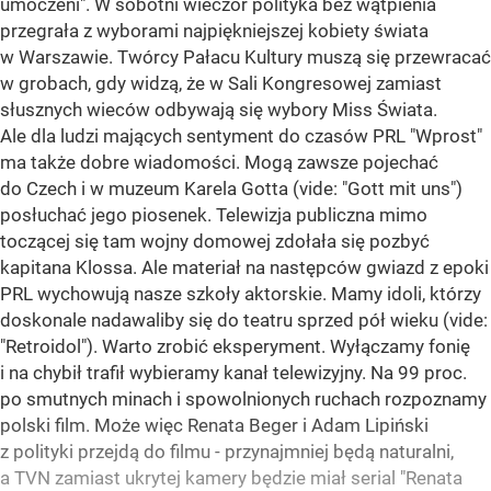
umoczeni". W sobotni wieczór polityka bez wątpienia
przegrała z wyborami najpiękniejszej kobiety świata
w Warszawie. Twórcy Pałacu Kultury muszą się przewracać
w grobach, gdy widzą, że w Sali Kongresowej zamiast
słusznych wieców odbywają się wybory Miss Świata.
Ale dla ludzi mających sentyment do czasów PRL "Wprost"
ma także dobre wiadomości. Mogą zawsze pojechać
do Czech i w muzeum Karela Gotta (vide: "Gott mit uns")
posłuchać jego piosenek. Telewizja publiczna mimo
toczącej się tam wojny domowej zdołała się pozbyć
kapitana Klossa. Ale materiał na następców gwiazd z epoki
PRL wychowują nasze szkoły aktorskie. Mamy idoli, którzy
doskonale nadawaliby się do teatru sprzed pół wieku (vide:
"Retroidol"). Warto zrobić eksperyment. Wyłączamy fonię
i na chybił trafił wybieramy kanał telewizyjny. Na 99 proc.
po smutnych minach i spowolnionych ruchach rozpoznamy
polski film. Może więc Renata Beger i Adam Lipiński
z polityki przejdą do filmu - przynajmniej będą naturalni,
a TVN zamiast ukrytej kamery będzie miał serial "Renata