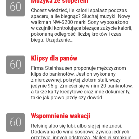
Muzyka ze stoperem
60
Chcesz wiedzieć, ile kalorii spalasz podczas
spaceru, a ile biegnąc? Słuchaj muzyki. Nowy
walkman NW-S200 marki Sony wyposażono
w czujniki kontrolujące bieżące zużycie kalorii,
pokonaną odległość, liczbę kroków i czas
biegu. Urządzenie...
Klipsy dla panów
60
Firma Steinhausen proponuje mężczyznom
klips do banknotów. Jest on wykonany
z nierdzewnej, pokrytej złotem stali, waży
jedynie 95 g. Zmieści się w nim 20 banknotów,
a także karty kredytowe oraz inne dokumenty,
takie jak prawo jazdy czy dowód...
Wspomnienie wakacji
60
Retsinę albo się lubi, albo się jej nie znosi.
Dodawana do wina sosnowa żywica jednych
orzeźwia, innych odstręcza. Najlepiej smakuje