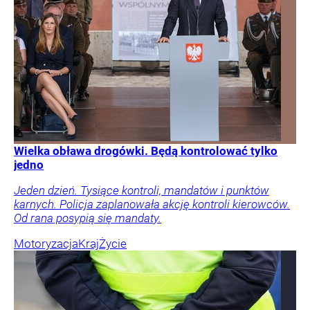
Wielka obława drogówki. Będą kontrolować tylko
jedno
Jeden dzień. Tysiące kontroli, mandatów i punktów
karnych. Policja zaplanowała akcję kontroli kierowców.
Od rana posypią się mandaty.
Motoryzacja
Kraj
Życie