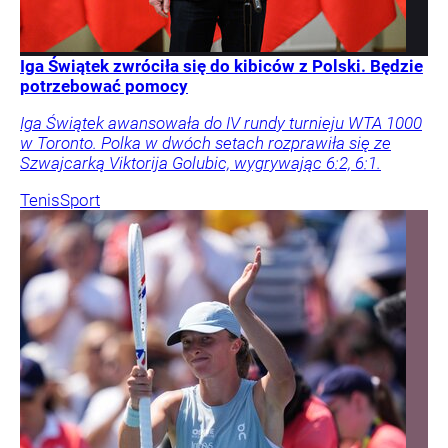
Iga Świątek zwróciła się do kibiców z Polski. Będzie
potrzebować pomocy
Iga Świątek awansowała do IV rundy turnieju WTA 1000
w Toronto. Polka w dwóch setach rozprawiła się ze
Szwajcarką Viktorija Golubic, wygrywając 6:2, 6:1.
Tenis
Sport