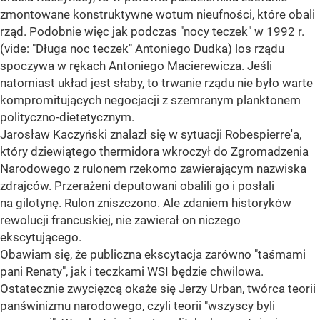
zmontowane konstruktywne wotum nieufności, które obali
rząd. Podobnie więc jak podczas "nocy teczek" w 1992 r.
(vide: "Długa noc teczek" Antoniego Dudka) los rządu
spoczywa w rękach Antoniego Macierewicza. Jeśli
natomiast układ jest słaby, to trwanie rządu nie było warte
kompromitujących negocjacji z szemranym planktonem
polityczno-dietetycznym.
Jarosław Kaczyński znalazł się w sytuacji Robespierre'a,
który dziewiątego thermidora wkroczył do Zgromadzenia
Narodowego z rulonem rzekomo zawierającym nazwiska
zdrajców. Przerażeni deputowani obalili go i posłali
na gilotynę. Rulon zniszczono. Ale zdaniem historyków
rewolucji francuskiej, nie zawierał on niczego
ekscytującego.
Obawiam się, że publiczna ekscytacja zarówno "taśmami
pani Renaty", jak i teczkami WSI będzie chwilowa.
Ostatecznie zwycięzcą okaże się Jerzy Urban, twórca teorii
panświnizmu narodowego, czyli teorii "wszyscy byli