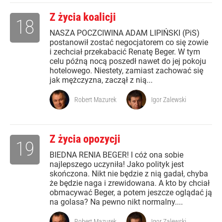
Z życia koalicji
18
NASZA POCZCIWINA ADAM LIPIŃSKI (PiS)
postanowił zostać negocjatorem co się zowie
i zechciał przekabacić Renatę Beger. W tym
celu późną nocą poszedł nawet do jej pokoju
hotelowego. Niestety, zamiast zachować się
jak mężczyzna, zaczął z nią...
Robert Mazurek
Igor Zalewski
Z życia opozycji
19
BIEDNA RENIA BEGER! I cóż ona sobie
najlepszego uczyniła! Jako polityk jest
skończona. Nikt nie będzie z nią gadał, chyba
że będzie naga i zrewidowana. A kto by chciał
obmacywać Beger, a potem jeszcze oglądać ją
na golasa? Na pewno nikt normalny....
Robert Mazurek
Igor Zalewski