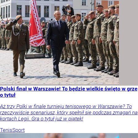
Polski finał w Warszawie! To będzie wielkie święto w grze
o tytuł
Aż trzy Polki w finale turnieju tenisowego w Warszawie? To
rzeczywiście scenariusz, który spełnił się podczas zmagań na
kortach Legii. Gra o tytuł już w piątek!
Tenis
Sport