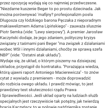
przez opozycję wydają się co najmniej przedwczesne.
"Niezdarne kuszenie Beger to po prostu dziecinada. Jak
można porównywać 'mafijny? profesjonalizm posła
Długosza czy łódzkiego barona Pęczaka z nieporadnym
makiawelizmem Adama Lipińskiego" - zauważa słusznie
Piotr Semka (vide: "Lewy sierpowy"). A premier Jarosław
Kaczyński dodaje, że jego zdaniem, polityczny kryzys
związany z taśmami pani Beger "ma związek z działaniami
wobec WSI i innymi działaniami, choćby ze sprawą szefa
NBP" (vide: "Ostatni atak układu").
Wydaje się, że układ, o którym piszemy na dzisiejszej
okładce, przystąpił do kontrataku. "Porażająca wiedza,
którą ujawni raport Antoniego Macierewicza" - to znów
cytat z wywiadu z premierem - może doprowadzić
do rozbicia owego układu. I prawdź mówiąc, to jest
prawdziwy test skuteczności rządu Prawa
i Sprawiedliwości. Jeśli układ oparty na ludziach służb
specjalnych jest rzeczywiście tak potężny, jak twierdzą
bracia Kaczyńscy, to w połowie października zostanie