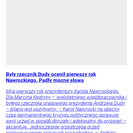
Były rzecznik Dudy ocenił pierwszy rok
Nawrockiego. Padły mocne słowa
Mija pierwszy rok prezydentury Karola Nawrockiego.
Dla Marcina Kędryny – wieloletniego współpracownika i
byłego rzecznika prasowego prezydenta Andrzeja Dudy
– bilans jest pozytywny: – Karol Nawrocki na obecny
czas permanentnego kryzysu politycznego sprawuje
swój urząd w sposób dojrzały i adekwatny do wyzwań –
akcentuje. Jednocześnie przestrzega przed
porównywaniem kolejnych prezydentów. – Andrzej