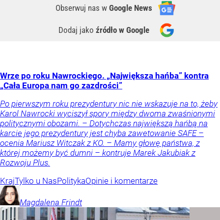
Obserwuj nas
w
Google News
Dodaj jako
źródło w Google
Wrze po roku Nawrockiego. „Największa hańba” kontra
„Cała Europa nam go zazdrości”
Po pierwszym roku prezydentury nic nie wskazuje na to, żeby
Karol Nawrocki wyciszył spory między dwoma zwaśnionymi
politycznymi obozami. – Dotychczas największą hańbą na
karcie jego prezydentury jest chyba zawetowanie SAFE –
ocenia Mariusz Witczak z KO. – Mamy głowę państwa, z
której możemy być dumni – kontruje Marek Jakubiak z
Rozwoju Plus.
Kraj
Tylko u Nas
Polityka
Opinie i komentarze
Magdalena
Frindt