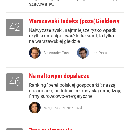
szacowany...
Warszawski Indeks (poza)Giełdowy
42
Najwyższe zyski, najmniejsze ryzko wpadki,
czyli jak manipulować indeksami, to tylko
na warszawskiej giełdzie
Aleksander Piński
Jan Piński
Na naftowym dopalaczu
46
Ranking "pereł polskiej gospodarki": naszą
gospodarkę podobnie jak rosyjską napędzają
firmy surowcowo-energetyczne
Małgorzata Zdziechowska