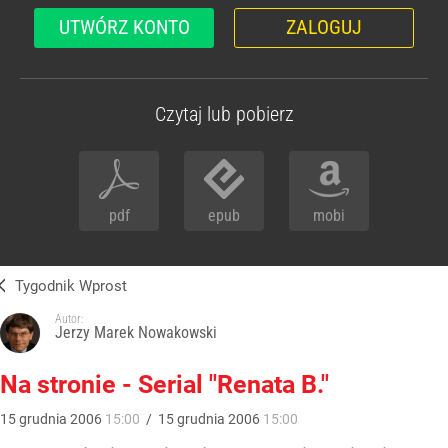
UTWÓRZ KONTO
ZALOGUJ
Czytaj lub pobierz
pdf
epub
mobi
Tygodnik Wprost
Autor:
Jerzy Marek Nowakowski
Na stronie - Serial "Renata B."
15
grudnia
2006
15:00
/
15
grudnia
2006
15:00