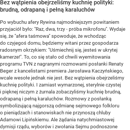
Bez wątpienia obejrzeliśmy kuchnię polityki:
brudną, odrapaną i pełną karaluchów
Po wybuchu afery Rywina najmodniejszym powitaniem
przyjaciół było: "Raz, dwa, trzy - próba mikrofonu". Wydaje
się, że "afera taśmowa" spowoduje, że wchodząc
do czyjegoś domu, będziemy witani przez gospodarza
radosnym okrzykiem: "Uśmiechnij się, jesteś w ukrytej
kamerze!". To, co się stało od chwili wyemitowania
programu TVN z nagranymi rozmowami posłanki Renaty
Beger z kancelistami premiera Jarosława Kaczyńskiego,
wcale wesołe jednak nie jest. Bez wątpienia obejrzeliśmy
kuchnię polityki. I zamiast wymarzonej, sterylnie czystej
i pięknej niczym z żurnala zobaczyliśmy kuchnię brudną,
odrapaną i pełną karaluchów. Rozmowy z posłanką
symbolizującą najgorszą odmianę sejmowego folkloru
o pieniądzach i stanowiskach nie przynoszą chluby
Adamowi Lipińskiemu. Ale żądania natychmiastowej
dymisji rządu, wyborów i zwołania Sejmu podnoszone