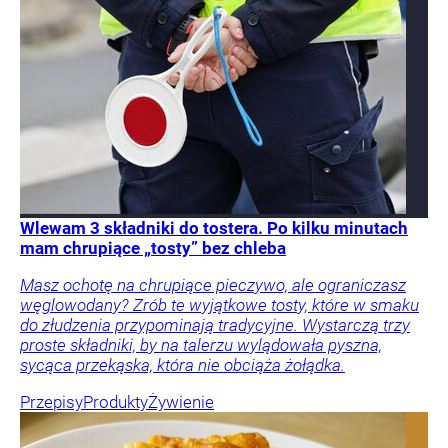
Wlewam 3 składniki do tostera. Po kilku minutach
mam chrupiące „tosty” bez chleba
Masz ochotę na chrupiące pieczywo, ale ograniczasz
węglowodany? Zrób te wyjątkowe tosty, które w smaku
do złudzenia przypominają tradycyjne. Wystarczą trzy
proste składniki, by na talerzu wylądowała pyszna,
sycąca przekąska, która nie obciąża żołądka.
Przepisy
Produkty
Żywienie