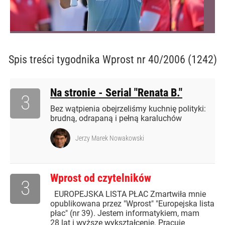
Spis treści
tygodnika Wprost nr 40/2006 (1242)
Na stronie - Serial "Renata B."
3
Bez wątpienia obejrzeliśmy kuchnię polityki:
brudną, odrapaną i pełną karaluchów
Jerzy Marek Nowakowski
Wprost od czytelników
3
EUROPEJSKA LISTA PŁAC Zmartwiła mnie
opublikowana przez "Wprost" "Europejska lista
płac" (nr 39). Jestem informatykiem, mam
28 lat i wyższe wykształcenie. Pracuję