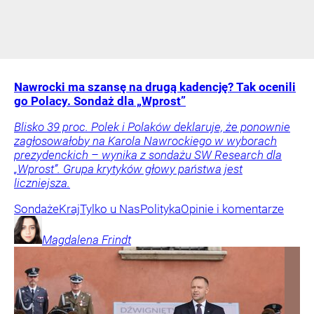
Nawrocki ma szansę na drugą kadencję? Tak ocenili
go Polacy. Sondaż dla „Wprost”
Blisko 39 proc. Polek i Polaków deklaruje, że ponownie
zagłosowałoby na Karola Nawrockiego w wyborach
prezydenckich – wynika z sondażu SW Research dla
„Wprost”. Grupa krytyków głowy państwa jest
liczniejsza.
Sondaże
Kraj
Tylko u Nas
Polityka
Opinie i komentarze
Magdalena
Frindt