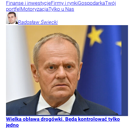
Finanse i inwestycje
Firmy i rynki
Gospodarka
Twój
portfel
Motoryzacja
Tylko u Nas
Radosław
Święcki
Wielka obława drogówki. Będą kontrolować tylko
jedno