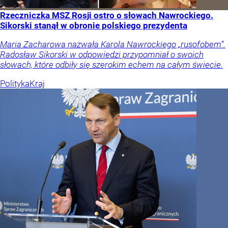
Rzeczniczka MSZ Rosji ostro o słowach Nawrockiego.
Sikorski stanął w obronie polskiego prezydenta
Maria Zacharowa nazwała Karola Nawrockiego „rusofobem”.
Radosław Sikorski w odpowiedzi przypomniał o swoich
słowach, które odbiły się szerokim echem na całym świecie.
Polityka
Kraj