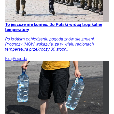
To jeszcze nie koniec. Do Polski wrócą tropikalne
temperatury
Po krótkim ochłodzeniu pogoda znów się zmieni.
Prognozy IMGW wskazują, że w wielu regionach
temperatura przekroczy 30 stopni.
Kraj
Pogoda