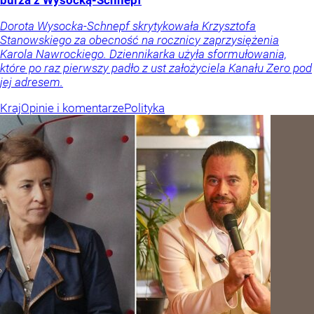
burza z Wysocką-Schnepf
Dorota Wysocka-Schnepf skrytykowała Krzysztofa
Stanowskiego za obecność na rocznicy zaprzysiężenia
Karola Nawrockiego. Dziennikarka użyła sformułowania,
które po raz pierwszy padło z ust założyciela Kanału Zero pod
jej adresem.
Kraj
Opinie i komentarze
Polityka