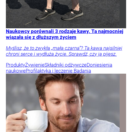
Naukowcy porównali 3 rodzaje kawy. Ta najmocniej
wiązała się z dłuższym życiem
Myślisz, że to zwykła „mała czarna”? Ta kawa najsilniej
chroni serce i wydłuża życie. Sprawdź, czy ją pijesz.
Produkty
Żywienie
Składniki odżywcze
Doniesienia
naukowe
Profilaktyka i leczenie
Badania