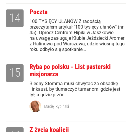
Poczta
14
100 TYSIĘCY UŁANÓW Z radością
przeczytałem artykuł "100 tysięcy ułanów" (nr
45). Oprócz Centrum Hipiki w Jaszkowie
na uwagę zasługuje Klubie Jeździecki Aromer
z Halinowa pod Warszawą, gdzie wiosną tego
roku odbyło się spotkanie...
Ryba po polsku - List pasterski
15
misjonarza
Biedny Stomma musi chwytać za obsadkę
i inkaust, by tłumaczyć tumanom, gdzie jest
tył, a gdzie przód
Maciej Rybiński
Z życia koalicji