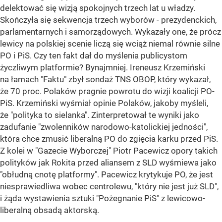
delektować się wizją spokojnych trzech lat u władzy.
Skończyła się sekwencja trzech wyborów - prezydenckich,
parlamentarnych i samorządowych. Wykazały one, że prócz
lewicy na polskiej scenie liczą się wciąż niemal równie silne
PO i PiS. Czy ten fakt dał do myślenia publicystom
życzliwym platformie? Bynajmniej. Ireneusz Krzemiński
na łamach "Faktu" zbył sondaż TNS OBOP, który wykazał,
że 70 proc. Polaków pragnie powrotu do wizji koalicji PO-
PiS. Krzemiński wyśmiał opinie Polaków, jakoby myśleli,
że "polityka to sielanka". Zinterpretował te wyniki jako
zadufanie "zwolenników narodowo-katolickiej jedności",
która chce zmusić liberalną PO do zgięcia karku przed PiS.
Z kolei w "Gazecie Wyborczej" Piotr Pacewicz opory takich
polityków jak Rokita przed aliansem z SLD wyśmiewa jako
"obłudną cnotę platformy". Pacewicz krytykuje PO, że jest
niesprawiedliwa wobec centrolewu, "który nie jest już SLD",
i żąda wystawienia sztuki "Pożegnanie PiS" z lewicowo-
liberalną obsadą aktorską.