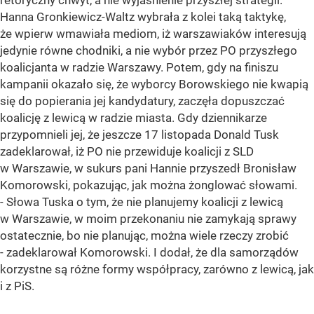
retoryczny chwyt, a nie wyjaśnienie przyszłej strategii.
Hanna Gronkiewicz-Waltz wybrała z kolei taką taktykę,
że wpierw wmawiała mediom, iż warszawiaków interesują
jedynie równe chodniki, a nie wybór przez PO przyszłego
koalicjanta w radzie Warszawy. Potem, gdy na finiszu
kampanii okazało się, że wyborcy Borowskiego nie kwapią
się do popierania jej kandydatury, zaczęła dopuszczać
koalicję z lewicą w radzie miasta. Gdy dziennikarze
przypomnieli jej, że jeszcze 17 listopada Donald Tusk
zadeklarował, iż PO nie przewiduje koalicji z SLD
w Warszawie, w sukurs pani Hannie przyszedł Bronisław
Komorowski, pokazując, jak można żonglować słowami.
- Słowa Tuska o tym, że nie planujemy koalicji z lewicą
w Warszawie, w moim przekonaniu nie zamykają sprawy
ostatecznie, bo nie planując, można wiele rzeczy zrobić
- zadeklarował Komorowski. I dodał, że dla samorządów
korzystne są różne formy współpracy, zarówno z lewicą, jak
i z PiS.