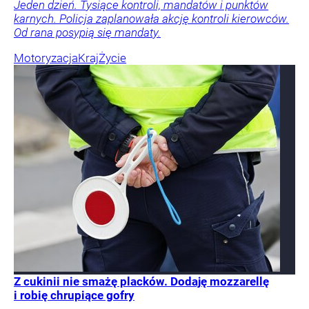
Jeden dzień. Tysiące kontroli, mandatów i punktów
karnych. Policja zaplanowała akcję kontroli kierowców.
Od rana posypią się mandaty.
Motoryzacja
Kraj
Życie
Z cukinii nie smażę placków. Dodaję mozzarellę
i robię chrupiące gofry