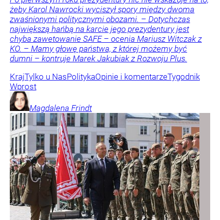
żeby Karol Nawrocki wyciszył spory między dwoma
zwaśnionymi politycznymi obozami. – Dotychczas
największą hańbą na karcie jego prezydentury jest
chyba zawetowanie SAFE – ocenia Mariusz Witczak z
KO. – Mamy głowę państwa, z której możemy być
dumni – kontruje Marek Jakubiak z Rozwoju Plus.
Kraj
Tylko u Nas
Polityka
Opinie i komentarze
Tygodnik
Wprost
Magdalena
Frindt