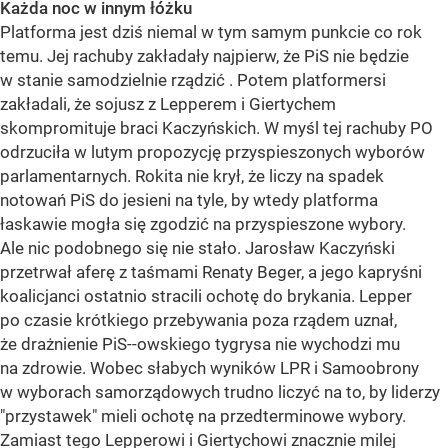
Każda noc w innym łóżku
Platforma jest dziś niemal w tym samym punkcie co rok
temu. Jej rachuby zakładały najpierw, że PiS nie będzie
w stanie samodzielnie rządzić . Potem platformersi
zakładali, że sojusz z Lepperem i Giertychem
skompromituje braci Kaczyńskich. W myśl tej rachuby PO
odrzuciła w lutym propozycję przyspieszonych wyborów
parlamentarnych. Rokita nie krył, że liczy na spadek
notowań PiS do jesieni na tyle, by wtedy platforma
łaskawie mogła się zgodzić na przyspieszone wybory.
Ale nic podobnego się nie stało. Jarosław Kaczyński
przetrwał aferę z taśmami Renaty Beger, a jego kapryśni
koalicjanci ostatnio stracili ochotę do brykania. Lepper
po czasie krótkiego przebywania poza rządem uznał,
że drażnienie PiS--owskiego tygrysa nie wychodzi mu
na zdrowie. Wobec słabych wyników LPR i Samoobrony
w wyborach samorządowych trudno liczyć na to, by liderzy
"przystawek" mieli ochotę na przedterminowe wybory.
Zamiast tego Lepperowi i Giertychowi znacznie milej