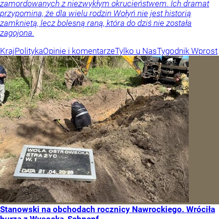
zamordowanych z niezwykłym okrucieństwem. Ich dramat
przypomina, że dla wielu rodzin Wołyń nie jest historią
zamkniętą, lecz bolesną raną, która do dziś nie została
zagojona.
Kraj
Polityka
Opinie i komentarze
Tylko u Nas
Tygodnik Wprost
Stanowski na obchodach rocznicy Nawrockiego. Wróciła