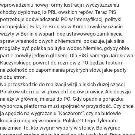
wprowadzeniu nowej formy lustracji i wyczyszczeniu
choćby dyplomacji z PRL-owskich repów. Teraz PiS
potrzebuje doświadczenia PO w intensyfikacji polityki
europejskiej. Fakt, że Bronisław Komorowski w czasie
wizyty w Berlinie wsparł ideę ustawowego zamknięcia
spraw własnościowych z Niemcami, pokazuje, jak silna
mogłaby być polska polityka wobec Niemiec, gdyby obie
partie mówiły jednym głosem. Dla PiS i samego Jarosława
Kaczyńskiego powrót do rozmów z PO będzie testem
na zdolność od zapominania przykrych słów, jakie padły
z obu stron.
Na przeszkodzie do realizacji wizji bliskich dużej części
Polaków stoi mur w głowach liderów prawicy. Ale decyzja
należy w głównej mierze do PO. Gdy opadnie gorączka
wyborcza, platforma musi spojrzeć w przyszłość. Czy chce
ją spędzić na wygrażaniu "Kaczorom", czy na budowie
koalicji mogącej wzmocnić Polskę? I tego dylematu
nie zmieni to, kto wygrał wybory w stolicy. Bo wygrać