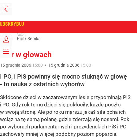
PRZEJDŹ
NA
WPROST
STRONĘ
GŁÓWNĄ
UBSKRYBUJ
Tygodnik Wprost
Autor:
ZALOGUJ
Piotr Semka
MENU
Mur w głowach
15
grudnia
2006
15:00
/
15
grudnia
2006
15:00
I PO, i PiS powinny się mocno stuknąć w głowę
- to nauka z ostatnich wyborów
Skłócone dzieci w zaczarowanym lesie przypominają PiS
i PO. Gdy rok temu dzieci się pokłóciły, każde poszło
w swoją stronę. Ale po roku marszu jakaś siła pcha ich
wciąż na tę samą polanę, gdzie zderzają się nosami. Rok
po wyborach parlamentarnych i prezydenckich PiS i PO
zachowały mniej więcej podobny poziom poparcia.