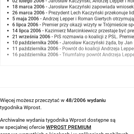
02 lutego 2006 -
Jarosław Kaczyński, Andrzej Lepper i R
18 marca 2006 -
Jarosław Kaczyński zapowiada wniosek o
26 marca 2006 -
Prezydent Lech Kaczyński przekonuje lid
5 maja 2006 -
Andrzej Lepper i Roman Giertych otrzymują
6 lipca 2006 -
Premier przy okazji wizyty w Trójmieście 
14 lipca 2006 -
Kazimierz Marcinkiewicz przestaje być pr
21 września 2006 -
PiS rozmawia o koalicji z PSL. Prem
10 października 2006 -
Jarosław Kaczyński żąda, by Jan R
11 października 2006 -
Powrót do koalicji Andrzeja Leppe
16 października 2006 -
Triumfalny powrót Andrzeja Leppe
Więcej możesz przeczytać w
48/2006 wydaniu
tygodnika Wprost
.
Archiwalne wydania tygodnika Wprost dostępne są
w specjalnej ofercie
WPROST PREMIUM