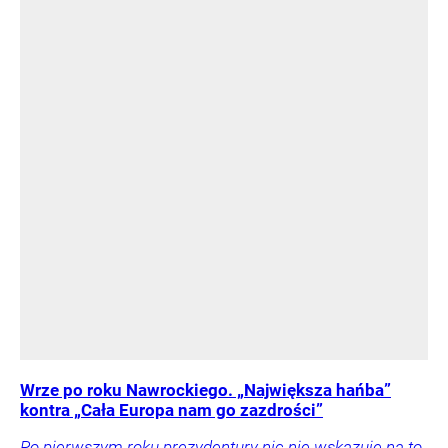
Wrze po roku Nawrockiego. „Największa hańba”
kontra „Cała Europa nam go zazdrości”
Po pierwszym roku prezydentury nic nie wskazuje na to,