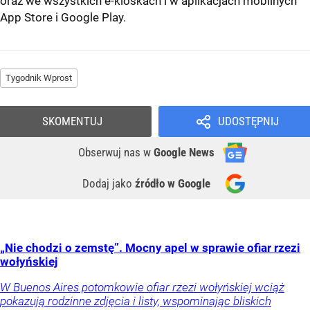
oraz we wszystkich e-kioskach i w aplikacjach mobilnych
App Store
i
Google Play
.
Tygodnik Wprost
SKOMENTUJ
UDOSTĘPNIJ
Obserwuj nas
w
Google News
Dodaj jako
źródło w Google
„Nie chodzi o zemstę”. Mocny apel w sprawie ofiar rzezi
wołyńskiej
W Buenos Aires potomkowie ofiar rzezi wołyńskiej wciąż
pokazują rodzinne zdjęcia i listy, wspominając bliskich