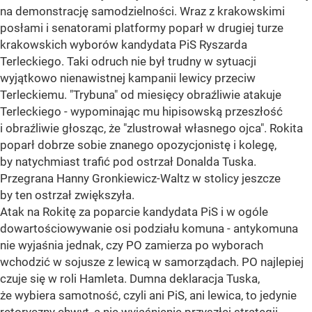
na demonstrację samodzielności. Wraz z krakowskimi
posłami i senatorami platformy poparł w drugiej turze
krakowskich wyborów kandydata PiS Ryszarda
Terleckiego. Taki odruch nie był trudny w sytuacji
wyjątkowo nienawistnej kampanii lewicy przeciw
Terleckiemu. "Trybuna" od miesięcy obraźliwie atakuje
Terleckiego - wypominając mu hipisowską przeszłość
i obraźliwie głosząc, że "zlustrował własnego ojca". Rokita
poparł dobrze sobie znanego opozycjonistę i kolegę,
by natychmiast trafić pod ostrzał Donalda Tuska.
Przegrana Hanny Gronkiewicz-Waltz w stolicy jeszcze
by ten ostrzał zwiększyła.
Atak na Rokitę za poparcie kandydata PiS i w ogóle
dowartościowywanie osi podziału komuna - antykomuna
nie wyjaśnia jednak, czy PO zamierza po wyborach
wchodzić w sojusze z lewicą w samorządach. PO najlepiej
czuje się w roli Hamleta. Dumna deklaracja Tuska,
że wybiera samotność, czyli ani PiS, ani lewica, to jedynie