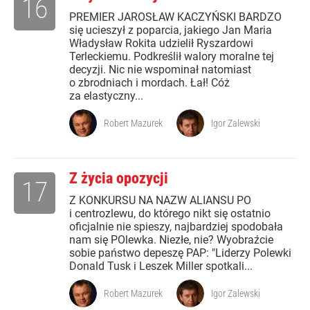
16
PREMIER JAROSŁAW KACZYŃSKI BARDZO
się ucieszył z poparcia, jakiego Jan Maria
Władysław Rokita udzielił Ryszardowi
Terleckiemu. Podkreślił walory moralne tej
decyzji. Nic nie wspominał natomiast
o zbrodniach i mordach. Łał! Cóż
za elastyczny...
Robert Mazurek
Igor Zalewski
Z życia opozycji
17
Z KONKURSU NA NAZW ALIANSU PO
i centrozlewu, do którego nikt się ostatnio
oficjalnie nie spieszy, najbardziej spodobała
nam się POlewka. Niezłe, nie? Wyobraźcie
sobie państwo depeszę PAP: "Liderzy Polewki
Donald Tusk i Leszek Miller spotkali...
Robert Mazurek
Igor Zalewski