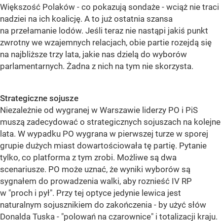
Większość Polaków - co pokazują sondaże - wciąż nie traci
nadziei na ich koalicję. A to już ostatnia szansa
na przełamanie lodów. Jeśli teraz nie nastąpi jakiś punkt
zwrotny we wzajemnych relacjach, obie partie rozejdą się
na najbliższe trzy lata, jakie nas dzielą do wyborów
parlamentarnych. Żadna z nich na tym nie skorzysta.
Strategiczne sojusze
Niezależnie od wygranej w Warszawie liderzy PO i PiS
muszą zadecydować o strategicznych sojuszach na kolejne
lata. W wypadku PO wygrana w pierwszej turze w sporej
grupie dużych miast dowartościowała tę partię. Pytanie
tylko, co platforma z tym zrobi. Możliwe są dwa
scenariusze. PO może uznać, że wyniki wyborów są
sygnałem do prowadzenia walki, aby roznieść IV RP
w "proch i pył". Przy tej optyce jedynie lewica jest
naturalnym sojusznikiem do zakończenia - by użyć słów
Donalda Tuska - "polowań na czarownice" i totalizacji kraju.