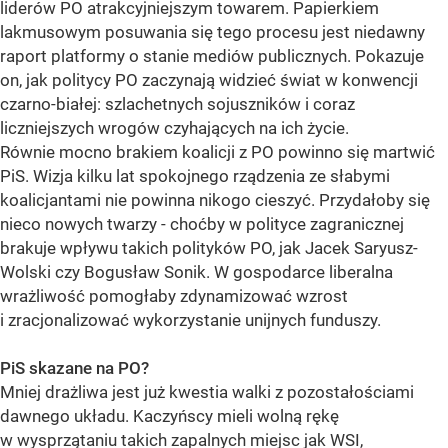
liderów PO atrakcyjniejszym towarem. Papierkiem
lakmusowym posuwania się tego procesu jest niedawny
raport platformy o stanie mediów publicznych. Pokazuje
on, jak politycy PO zaczynają widzieć świat w konwencji
czarno-białej: szlachetnych sojuszników i coraz
liczniejszych wrogów czyhających na ich życie.
Równie mocno brakiem koalicji z PO powinno się martwić
PiS. Wizja kilku lat spokojnego rządzenia ze słabymi
koalicjantami nie powinna nikogo cieszyć. Przydałoby się
nieco nowych twarzy - choćby w polityce zagranicznej
brakuje wpływu takich polityków PO, jak Jacek Saryusz-
Wolski czy Bogusław Sonik. W gospodarce liberalna
wrażliwość pomogłaby zdynamizować wzrost
i zracjonalizować wykorzystanie unijnych funduszy.
PiS skazane na PO?
Mniej drażliwa jest już kwestia walki z pozostałościami
dawnego układu. Kaczyńscy mieli wolną rękę
w wysprzątaniu takich zapalnych miejsc jak WSI,