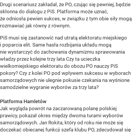
Drugi scenariusz zakładał, że PO, czując się pewniej, będzie
skłonna do dialogu z PiS. Platforma może uznać,
że odniosła pewien sukces, w związku z tym obie siły mogą
rozmawiać jak równy z równym.
PiS musi się zastanowić nad utratą elektoratu miejskiego
i poparcia elit. Same hasła rozbijania układu mogą
nie wystarczyć do zachowania dynamizmu sprawowania
władzy przez kolejne trzy lata Czy ta ucieczka
wielkomiejskiego elektoratu do obozu PO nauczy PiS
pokory? Czy z kolei PO pod wpływem sukcesu w wyborach
samorządowych nie ulegnie pokusie czekania na wyśnione
samodzielne wygranie wyborów za trzy lata?
Platforma Hamletów
Jak wygląda powrót na zaczarowaną polanę polskiej
prawicy, pokazał okres między dwoma turami wyborów
samorządowych. Jan Rokita, który od roku nie może się
doczekać obiecanej funkcji szefa klubu PO, zdecydował się