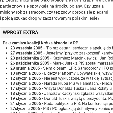
i przegrać można nie tylko stolicę, ale i cały kraj. Prawicowe
partie znów się spotykają na środku polany. Czy uznają
miniony rok za stracony, czy też znów obrócą się plecami
i pójdą szukać dróg w zaczarowanym polskim lesie?
WPROST EXTRA
Pakt zamiast koalicji
Krótka historia IV RP
23 września 2005 -
"Po raz ostatni serdecznie apeluję d
27 września 2005 -
Jesteśmy "przykro zaskoczeni" kandy
23 października 2005 -
Kazimierz Marcinkiewicz i Jan Rok
26 października 2005 -
Marek Jurek z PiS został marszałk
29 grudnia 2005 -
Sejm głosami LPR, Samoobrony i PO prz
10 stycznia 2006 -
Liderzy Platformy Obywatelskiej wzywa
12 stycznia 2006 -
Nie jest wykluczone, że w takiej sytu
13 stycznia 2006 -
Narada klubu PiS w Falentach. - Niech
17 stycznia 2006 -
Wizyta Donalda Tuska i Jana Rokity u
18 stycznia 2006 -
Jarosław Kaczyński zgłasza wszystkim
19 stycznia 2006 -
Donald Tusk z wizytą u prezydenta. Pr
21 stycznia 2006 -
Rada polityczna PiS. Na konferencji 
27stycznia 2006 -
PiS i PO ogłaszają definitywny koniec 