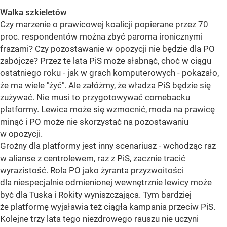
Walka szkieletów
Czy marzenie o prawicowej koalicji popierane przez 70
proc. respondentów można zbyć paroma ironicznymi
frazami? Czy pozostawanie w opozycji nie będzie dla PO
zabójcze? Przez te lata PiS może słabnąć, choć w ciągu
ostatniego roku - jak w grach komputerowych - pokazało,
że ma wiele "żyć". Ale załóżmy, że władza PiS będzie się
zużywać. Nie musi to przygotowywać comebacku
platformy. Lewica może się wzmocnić, moda na prawicę
minąć i PO może nie skorzystać na pozostawaniu
w opozycji.
Groźny dla platformy jest inny scenariusz - wchodząc raz
w alianse z centrolewem, raz z PiS, zacznie tracić
wyrazistość. Rola PO jako żyranta przyzwoitości
dla niespecjalnie odmienionej wewnętrznie lewicy może
być dla Tuska i Rokity wyniszczająca. Tym bardziej
że platformę wyjaławia też ciągła kampania przeciw PiS.
Kolejne trzy lata tego niezdrowego rauszu nie uczyni