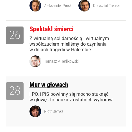
Aleksander Piński
Krzysztof Trębski
Spektakl śmierci
26
Z wirtualną solidarnością i wirtualnym
współczuciem mieliśmy do czynienia
w dniach tragedii w Halembie
Tomasz P. Terlikowski
Mur w głowach
28
I PO, i PiS powinny się mocno stuknąć
w głowę - to nauka z ostatnich wyborów
Piotr Semka