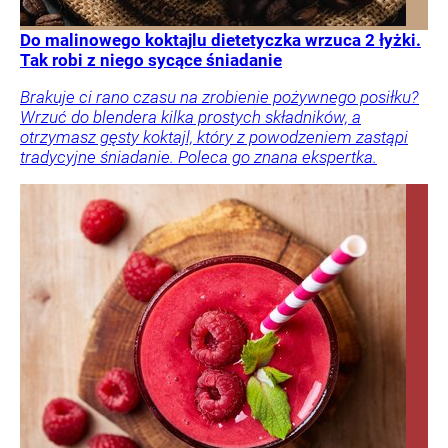
Do malinowego koktajlu dietetyczka wrzuca 2 łyżki.
Tak robi z niego sycące śniadanie
Brakuje ci rano czasu na zrobienie pożywnego posiłku?
Wrzuć do blendera kilka prostych składników, a
otrzymasz gęsty koktajl, który z powodzeniem zastąpi
tradycyjne śniadanie. Poleca go znana ekspertka.