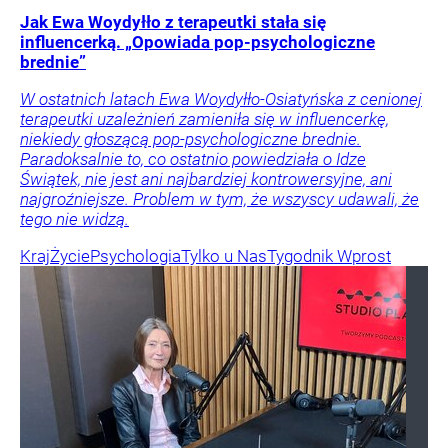
Jak Ewa Woydyłło z terapeutki stała się
influencerką. „Opowiada pop-psychologiczne
brednie”
W ostatnich latach Ewa Woydyłło-Osiatyńska z cenionej
terapeutki uzależnień zamieniła się w influencerkę,
niekiedy głoszącą pop-psychologiczne brednie.
Paradoksalnie to, co ostatnio powiedziała o Idze
Świątek, nie jest ani najbardziej kontrowersyjne, ani
najgroźniejsze. Problem w tym, że wszyscy udawali, że
tego nie widzą.
Kraj
Życie
Psychologia
Tylko u Nas
Tygodnik Wprost