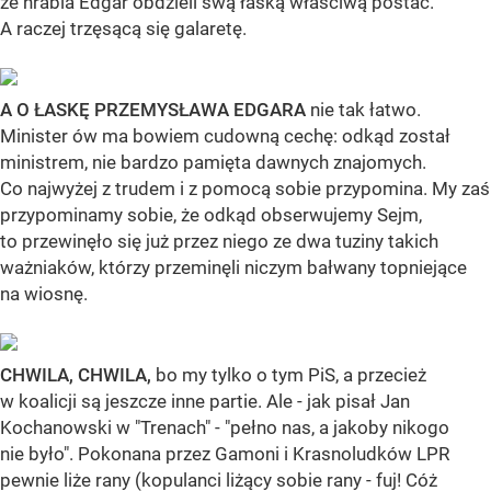
że hrabia Edgar obdzieli swą łaską właściwą postać.
A raczej trzęsącą się galaretę.
A O ŁASKĘ PRZEMYSŁAWA EDGARA
nie tak łatwo.
Minister ów ma bowiem cudowną cechę: odkąd został
ministrem, nie bardzo pamięta dawnych znajomych.
Co najwyżej z trudem i z pomocą sobie przypomina. My zaś
przypominamy sobie, że odkąd obserwujemy Sejm,
to przewinęło się już przez niego ze dwa tuziny takich
ważniaków, którzy przeminęli niczym bałwany topniejące
na wiosnę.
CHWILA, CHWILA,
bo my tylko o tym PiS, a przecież
w koalicji są jeszcze inne partie. Ale - jak pisał Jan
Kochanowski w "Trenach" - "pełno nas, a jakoby nikogo
nie było". Pokonana przez Gamoni i Krasnoludków LPR
pewnie liże rany (kopulanci liżący sobie rany - fuj! Cóż