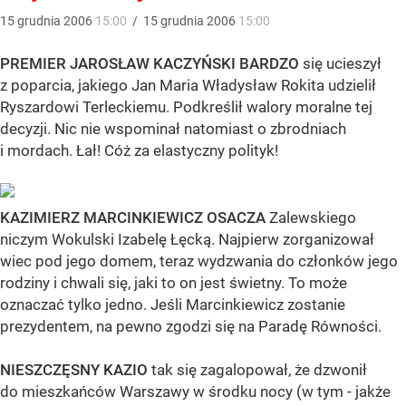
15
grudnia
2006
15:00
/
15
grudnia
2006
15:00
PREMIER JAROSŁAW KACZYŃSKI BARDZO
się ucieszył
z poparcia, jakiego Jan Maria Władysław Rokita udzielił
Ryszardowi Terleckiemu. Podkreślił walory moralne tej
decyzji. Nic nie wspominał natomiast o zbrodniach
i mordach. Łał! Cóż za elastyczny polityk!
KAZIMIERZ MARCINKIEWICZ OSACZA
Zalewskiego
niczym Wokulski Izabelę Łęcką. Najpierw zorganizował
wiec pod jego domem, teraz wydzwania do członków jego
rodziny i chwali się, jaki to on jest świetny. To może
oznaczać tylko jedno. Jeśli Marcinkiewicz zostanie
prezydentem, na pewno zgodzi się na Paradę Równości.
NIESZCZĘSNY KAZIO
tak się zagalopował, że dzwonił
do mieszkańców Warszawy w środku nocy (w tym - jakże