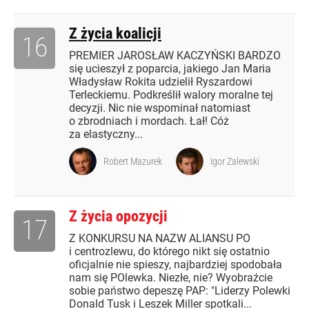
Z życia koalicji
16
PREMIER JAROSŁAW KACZYŃSKI BARDZO
się ucieszył z poparcia, jakiego Jan Maria
Władysław Rokita udzielił Ryszardowi
Terleckiemu. Podkreślił walory moralne tej
decyzji. Nic nie wspominał natomiast
o zbrodniach i mordach. Łał! Cóż
za elastyczny...
Robert Mazurek
Igor Zalewski
Z życia opozycji
17
Z KONKURSU NA NAZW ALIANSU PO
i centrozlewu, do którego nikt się ostatnio
oficjalnie nie spieszy, najbardziej spodobała
nam się POlewka. Niezłe, nie? Wyobraźcie
sobie państwo depeszę PAP: "Liderzy Polewki
Donald Tusk i Leszek Miller spotkali...