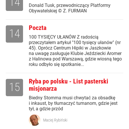
14
Donald Tusk, przewodniczący Platformy
Obywatelskiej © Z. FURMAN
Poczta
14
100 TYSIĘCY UŁANÓW Z radością
przeczytałem artykuł "100 tysięcy ułanów" (nr
45). Oprócz Centrum Hipiki w Jaszkowie
na uwagę zasługuje Klubie Jeździecki Aromer
z Halinowa pod Warszawą, gdzie wiosną tego
roku odbyło się spotkanie...
Ryba po polsku - List pasterski
15
misjonarza
Biedny Stomma musi chwytać za obsadkę
i inkaust, by tłumaczyć tumanom, gdzie jest
tył, a gdzie przód
Maciej Rybiński