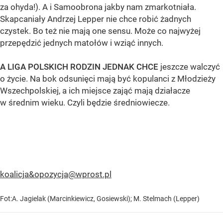
za ohyda!). A i Samoobrona jakby nam zmarkotniała.
Skapcaniały Andrzej Lepper nie chce robić żadnych
czystek. Bo też nie mają one sensu. Może co najwyżej
przepędzić jednych matołów i wziąć innych.
A LIGA POLSKICH RODZIN JEDNAK CHCE
jeszcze walczyć
o życie. Na bok odsunięci mają być kopulanci z Młodzieży
Wszechpolskiej, a ich miejsce zająć mają działacze
w średnim wieku. Czyli będzie średniowiecze.
koalicja&
opozycja@wprost.pl
Fot:A. Jagielak (Marcinkiewicz, Gosiewski); M. Stelmach (Lepper)