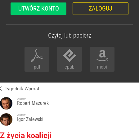
UTWÓRZ KONTO
ZALOGUJ
Czytaj lub pobierz
pdf
epub
mobi
Tygodnik Wprost
Autor:
Robert Mazurek
Autor:
Igor Zalewski
Z życia koalicji