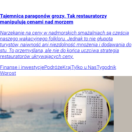
Tajemnica paragonów grozy. Tak restauratorzy
manipulują cenami nad morzem
Narzekanie na ceny w nadmorskich smażalniach są częścią
naszego wakacyjnego folkloru. Jednak to nie głupota
turystów, naiwność ani niezdolność mnożenia i dodawania do
stu. To przemyślana, ale nie do końca uczciwa strategia
restauratorów ukrywających ceny.
Finanse i inwestycje
Podróże
Kraj
Tylko u Nas
Tygodnik
Wprost