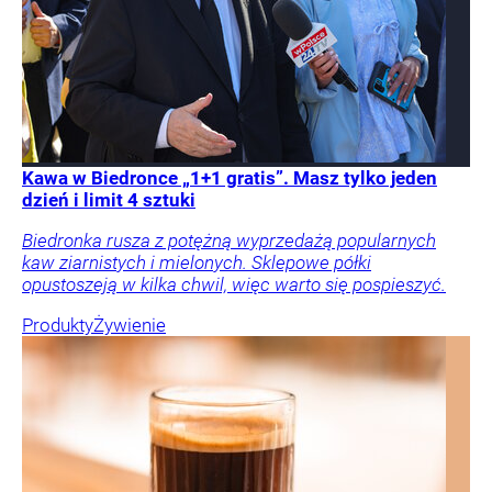
Kawa w Biedronce „1+1 gratis”. Masz tylko jeden
dzień i limit 4 sztuki
Biedronka rusza z potężną wyprzedażą popularnych
kaw ziarnistych i mielonych. Sklepowe półki
opustoszeją w kilka chwil, więc warto się pospieszyć.
Produkty
Żywienie