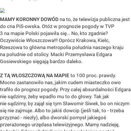
MAMY KORONNY DOWÓD
na to, że telewizja publiczna jest
do cna PiS-owska. Otóż w prognozie pogody w TVP
3 na mapie Polski pojawiła się... No, kto zgadnie?
Oczywiście Włoszczowa!!! Oprócz Krakowa, Kielc,
Rzeszowa to główna metropolia południa naszego kraju
na południe od stolicy. Macki Przemysława Edgara
Gosiewskiego sięgają bardzo daleko.
Z TĄ WŁOSZCZOWĄ NA MAPIE
to 100 proc. prawdy.
Mocno zastanowiło nas, jakim cudem miasteczko owo
trafiło do prognoz pogody. Przy całej absurdalności Edgara
nie sądzimy, żeby wpadło mu to do głowy. Tak jak
nie sądzimy, by zajął się tym Sławomir Siwek, bo on niczym
się nie zajmuje. Albo to jakiś dowcip (jeśli tak, to - trzeba
przyznać - niezły), albo dworski pomysł jakiegoś
przerażonego urzędasa telewizyjnego. Mamy nadzieję,