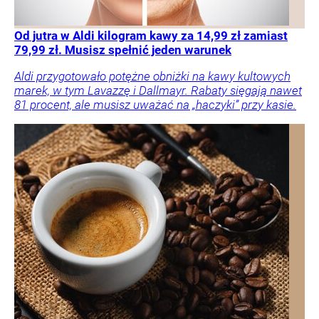
Od jutra w Aldi kilogram kawy za 14,99 zł zamiast
79,99 zł. Musisz spełnić jeden warunek
Aldi przygotowało potężne obniżki na kawy kultowych
marek, w tym Lavazzę i Dallmayr. Rabaty sięgają nawet
81 procent, ale musisz uważać na „haczyki” przy kasie.