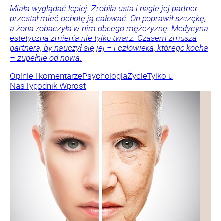
Miała wyglądać lepiej. Zrobiła usta i nagle jej partner
przestał mieć ochotę ją całować. On poprawił szczękę,
a żona zobaczyła w nim obcego mężczyznę. Medycyna
estetyczna zmienia nie tylko twarz. Czasem zmusza
partnera, by nauczył się jej – i człowieka, którego kocha
– zupełnie od nowa.
Opinie i komentarze
Psychologia
Życie
Tylko u
Nas
Tygodnik Wprost