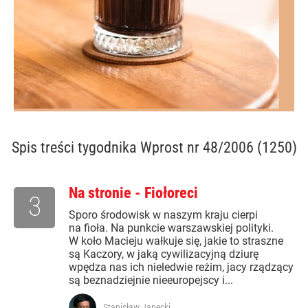
Spis treści
tygodnika Wprost nr 48/2006 (1250)
Na stronie - Fiołoreci
3
Sporo środowisk w naszym kraju cierpi
na fioła. Na punkcie warszawskiej polityki.
W koło Macieju wałkuje się, jakie to straszne
są Kaczory, w jaką cywilizacyjną dziurę
wpędza nas ich nieledwie reżim, jacy rządzący
są beznadziejnie nieeuropejscy i...
Stanisław Janecki