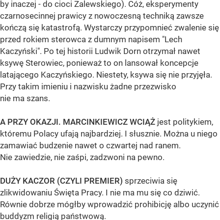
by inaczej - do cioci Zalewskiego). Cóż, eksperymenty
czarnosecinnej prawicy z nowoczesną techniką zawsze
kończą się katastrofą. Wystarczy przypomnieć zwalenie się
przed rokiem sterowca z dumnym napisem "Lech
Kaczyński". Po tej historii Ludwik Dorn otrzymał nawet
ksywę Sterowiec, ponieważ to on lansował koncepcje
latającego Kaczyńskiego. Niestety, ksywa się nie przyjęła.
Przy takim imieniu i nazwisku żadne przezwisko
nie ma szans.
A PRZY OKAZJI. MARCINKIEWICZ WCIĄŻ
jest politykiem,
któremu Polacy ufają najbardziej. I słusznie. Można u niego
zamawiać budzenie nawet o czwartej nad ranem.
Nie zawiedzie, nie zaśpi, zadzwoni na pewno.
DUŻY KACZOR (CZYLI PREMIER)
sprzeciwia się
zlikwidowaniu Święta Pracy. I nie ma mu się co dziwić.
Równie dobrze mógłby wprowadzić prohibicję albo uczynić
buddyzm religią państwową.