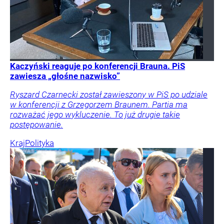
Kaczyński reaguje po konferencji Brauna. PiS
zawiesza „głośne nazwisko”
Ryszard Czarnecki został zawieszony w PiS po udziale
w konferencji z Grzegorzem Braunem. Partia ma
rozważać jego wykluczenie. To już drugie takie
postępowanie.
Kraj
Polityka