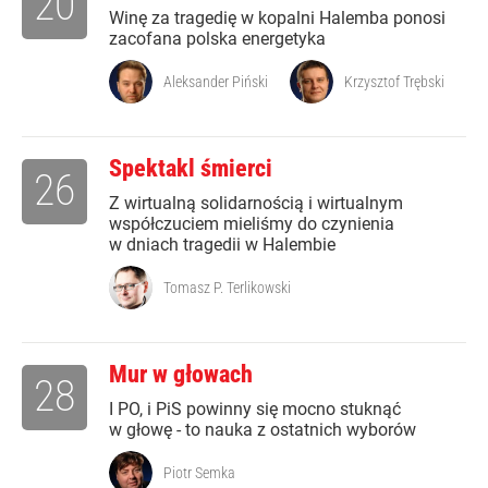
20
Winę za tragedię w kopalni Halemba ponosi
zacofana polska energetyka
Aleksander Piński
Krzysztof Trębski
Spektakl śmierci
26
Z wirtualną solidarnością i wirtualnym
współczuciem mieliśmy do czynienia
w dniach tragedii w Halembie
Tomasz P. Terlikowski
Mur w głowach
28
I PO, i PiS powinny się mocno stuknąć
w głowę - to nauka z ostatnich wyborów
Piotr Semka