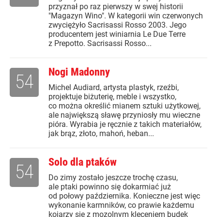
przyznał po raz pierwszy w swej historii
"Magazyn Wino". W kategorii win czerwonych
zwyciężyło Sacrisassi Rosso 2003. Jego
producentem jest winiarnia Le Due Terre
z Prepotto. Sacrisassi Rosso...
Nogi Madonny
54
Michel Audiard, artysta plastyk, rzeźbi,
projektuje biżuterię, meble i wszystko,
co można określić mianem sztuki użytkowej,
ale największą sławę przyniosły mu wieczne
pióra. Wyrabia je ręcznie z takich materiałów,
jak brąz, złoto, mahoń, heban...
Solo dla ptaków
54
Do zimy zostało jeszcze trochę czasu,
ale ptaki powinno się dokarmiać już
od połowy października. Konieczne jest więc
wykonanie karmników, co prawie każdemu
kojarzy się z mozolnym kleceniem budek