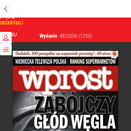
PRZEJDŹ
NA
WPROST
STRONĘ
GŁÓWNĄ
UBSKRYBUJ
Tygodnik Wprost
ZALOGUJ
Wydanie
: 48/2006
(1250)
MENU