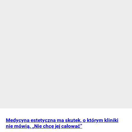
Medycyna estetyczna ma skutek, o którym kliniki
nie mówią. „Nie chcę jej całować”