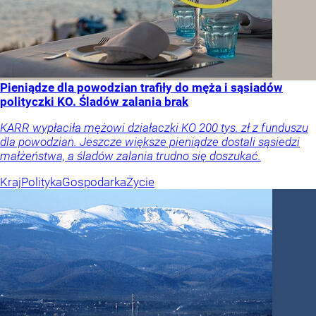
Pieniądze dla powodzian trafiły do męża i sąsiadów
polityczki KO. Śladów zalania brak
KARR wypłaciła mężowi działaczki KO 200 tys. zł z funduszu
dla powodzian. Jeszcze większe pieniądze dostali sąsiedzi
małżeństwa, a śladów zalania trudno się doszukać.
Kraj
Polityka
Gospodarka
Życie