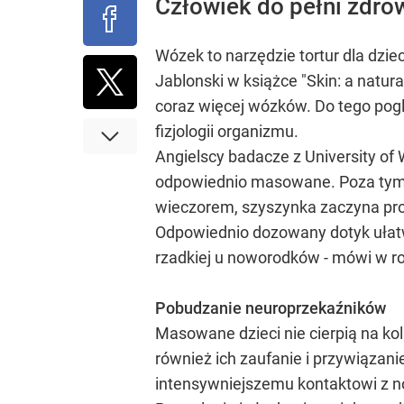
Człowiek do pełni zdro
Wózek to narzędzie tortur dla dzi
Jablonski w książce "Skin: a natura
coraz więcej wózków. Do tego pogl
fizjologii organizmu.
Angielscy badacze z University of 
odpowiednio masowane. Poza tym ma
wieczorem, szyszynka zaczyna pro
Odpowiednio dozowany dotyk ułatw
rzadkiej u noworodków - mówi w roz
Pobudzanie neuroprzekaźników
Masowane dzieci nie cierpią na kol
również ich zaufanie i przywiązan
intensywniejszemu kontaktowi z no