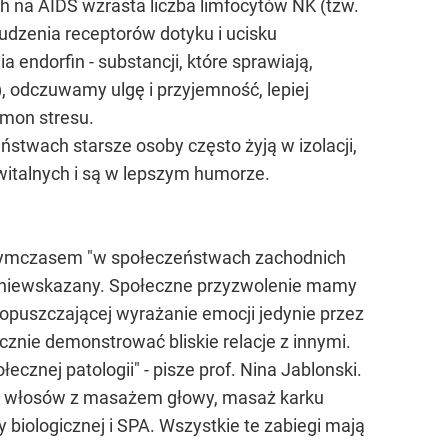
h na AIDS wzrasta liczba limfocytów NK (tzw.
budzenia receptorów dotyku i ucisku
 endorfin - substancji, które sprawiają,
, odczuwamy ulgę i przyjemność, lepiej
mon stresu.
stwach starsze osoby często żyją w izolacji,
 witalnych i są w lepszym humorze.
. Tymczasem "w społeczeństwach zachodnich
ej niewskazany. Społeczne przyzwolenie mamy
dopuszczającej wyrażanie emocji jedynie przez
cznie demonstrować bliskie relacje z innymi.
cznej patologii" - pisze prof. Nina Jablonski.
enie włosów z masażem głowy, masaż karku
biologicznej i SPA. Wszystkie te zabiegi mają