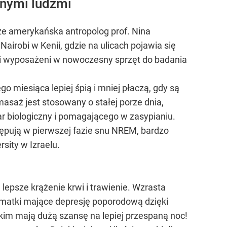
nnymi ludźmi
sze amerykańska antropolog prof. Nina
Nairobi w Kenii, gdzie na ulicach pojawia się
ści wyposażeni w nowoczesny sprzęt do badania
 miesiąca lepiej śpią i mniej płaczą, gdy są
saż jest stosowany o stałej porze dnia,
 biologiczny i pomagającego w zasypianiu.
ępują w pierwszej fazie snu NREM, bardzo
sity w Izraelu.
lepsze krążenie krwi i trawienie. Wzrasta
- matki mające depresję poporodową dzięki
kim mają dużą szansę na lepiej przespaną noc!