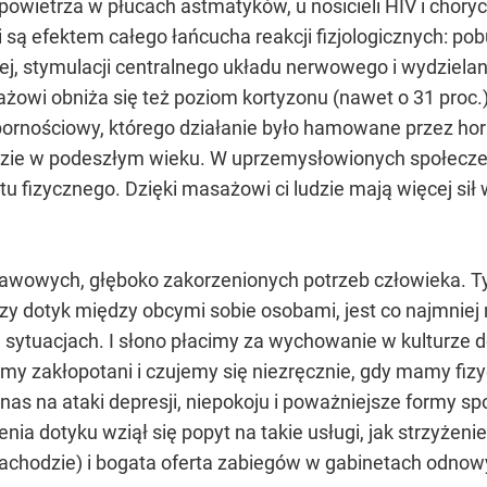
owietrza w płucach astmatyków, u nosicieli HIV i choryc
 są efektem całego łańcucha reakcji fizjologicznych: po
j, stymulacji centralnego układu nerwowego i wydzielania
ażowi obniża się też poziom kortyzonu (nawet o 31 proc.)
rnościowy, którego działanie było hamowane przez hor
udzie w podeszłym wieku. W uprzemysłowionych społeczeń
u fizycznego. Dzięki masażowi ci ludzie mają więcej sił
dstawowych, głęboko zakorzenionych potrzeb człowieka
jszy dotyk między obcymi sobie osobami, jest co najmni
ch sytuacjach. I słono płacimy za wychowanie w kulturze 
śmy zakłopotani i czujemy się niezręcznie, gdy mamy fizy
s na ataki depresji, niepokoju i poważniejsze formy społe
enia dotyku wziął się popyt na takie usługi, jak strzyż
Zachodzie) i bogata oferta zabiegów w gabinetach odnowy 