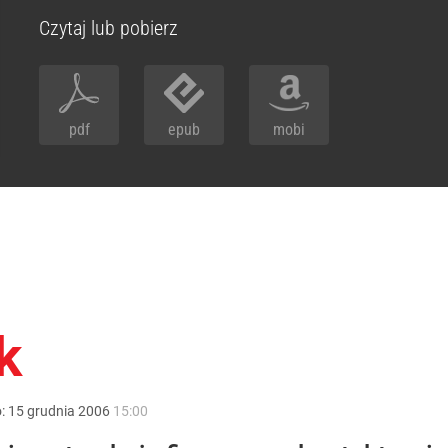
Czytaj lub pobierz
pdf
epub
mobi
k
o:
15
grudnia
2006
15:00