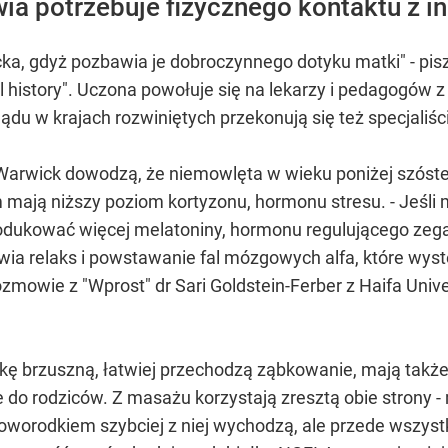
wia potrzebuje fizycznego kontaktu z i
ecka, gdyż pozbawia je dobroczynnego dotyku matki" - pi
l history". Uczona powołuje się na lekarzy i pedagogów z 
ądu w krajach rozwiniętych przekonują się też specjali
Warwick dowodzą, że niemowlęta w wieku poniżej szóstego
ją niższy poziom kortyzonu, hormonu stresu. - Jeśli ma
dukować więcej melatoniny, hormonu regulującego zegar
ia relaks i powstawanie fal mózgowych alfa, które wyst
mowie z "Wprost" dr Sari Goldstein-Ferber z Haifa Univer
kę brzuszną, łatwiej przechodzą ząbkowanie, mają także 
ie do rodziców. Z masażu korzystają zresztą obie strony 
worodkiem szybciej z niej wychodzą, ale przede wszyst