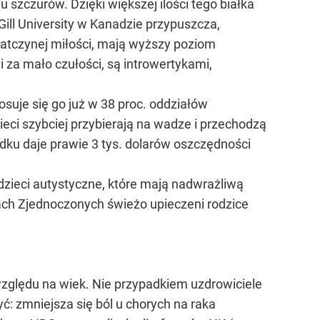
 szczurów. Dzięki większej ilości tego białka
Gill University w Kanadzie przypuszcza,
matczynej miłości, mają wyższy poziom
i za mało czułości, są introwertykami,
suje się go już w 38 proc. oddziałów
ieci szybciej przybierają na wadze i przechodzą
adku daje prawie 3 tys. dolarów oszczędności
zieci autystyczne, które mają nadwrażliwą
ach Zjednoczonych świeżo upieczeni rodzice
zględu na wiek. Nie przypadkiem uzdrowiciele
yć: zmniejsza się ból u chorych na raka