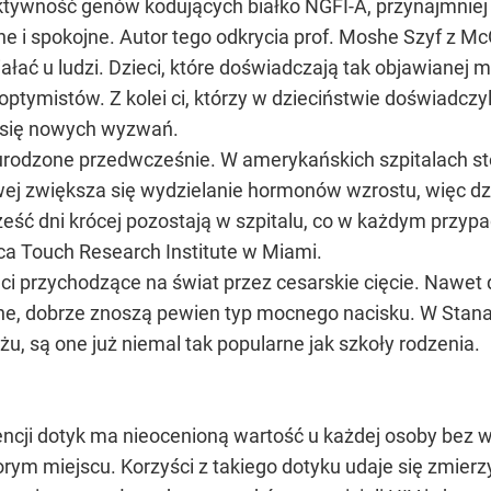
ktywność genów kodujących białko NGFI-A, przynajmniej u
ne i spokojne. Autor tego odkrycia prof. Moshe Szyf z Mc
ć u ludzi. Dzieci, które doświadczają tak objawianej 
ptymistów. Z kolei ci, którzy w dzieciństwie doświadczyl
 się nowych wyzwań.
urodzone przedwcześnie. W amerykańskich szpitalach sto
owej zwiększa się wydzielanie hormonów wzrostu, więc dz
ześć dni krócej pozostają w szpitalu, co w każdym przyp
ująca Touch Research Institute w Miami.
 przychodzące na świat przez cesarskie cięcie. Nawet d
kane, dobrze znoszą pewien typ mocnego nacisku. W Stan
żu, są one już niemal tak popularne jak szkoły rodzenia.
ncji dotyk ma nieocenioną wartość u każdej osoby bez w
horym miejscu. Korzyści z takiego dotyku udaje się zmierz