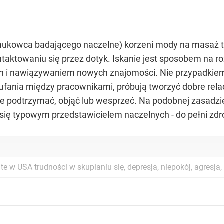
aukowca badającego naczelne) korzeni mody na masaż t
taktowaniu się przez dotyk. Iskanie jest sposobem na r
 i nawiązywaniem nowych znajomości. Nie przypadkiem 
fania między pracownikami, próbują tworzyć dobre relac
e podtrzymać, objąć lub wesprzeć. Na podobnej zasadzi
się typowym przedstawicielem naczelnych - do pełni zdr
e w USA trudności w skupianiu się, depresja, niepokój, agresja