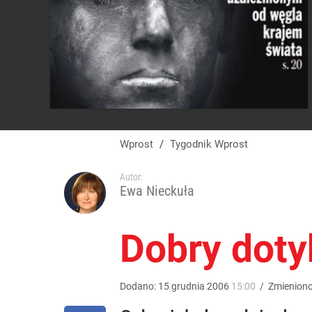
Wprost
/
Tygodnik Wprost
Autor:
Ewa Nieckuła
Dobry doty
Dodano:
15
grudnia
2006
15:00
/
Zmienion