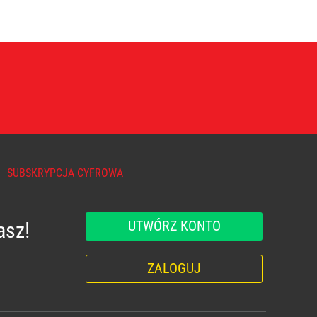
SUBSKRYPCJA CYFROWA
UTWÓRZ KONTO
asz!
ZALOGUJ