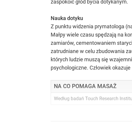
zaspokoić głód bycia dotykanym.
Nauka dotyku
Z punktu widzenia prymatologa (n
Małpy wiele czasu spędzają na kon
zamiarów, cementowaniem starych
zatrudniane w celu zbudowania zau
których ludzie muszą się wzajemni
psychologiczne. Człowiek okazuje 
NA CO POMAGA MASAŻ
Według badań Touch Research Institut