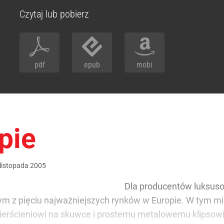
Czytaj lub pobierz
pdf
epub
mobi
pie
listopada
2005
Dla producentów luksuso
ym z pięciu najważniejszych rynków w Europie. W tym mi
 pierścieniowi na skuwce i prostemu metalowemu klipsowi 