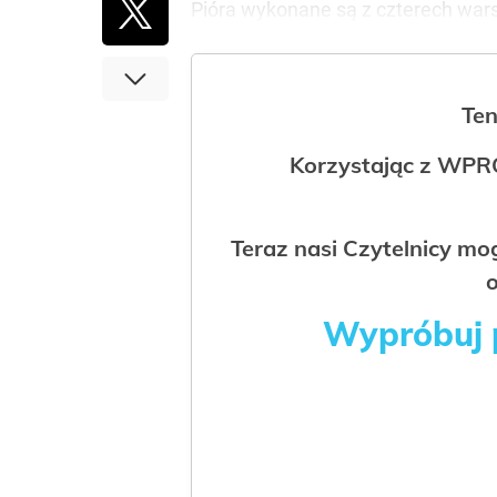
Pióra wykonane są z czterech warstw
Ten
Korzystając z WPR
Teraz nasi Czytelnicy m
o
Wypróbuj p