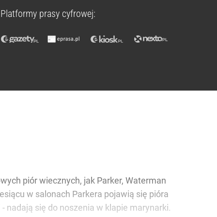
Platformy prasy cyfrowej:
wych piór wiecznych, jak Parker, Waterman
esiącu w salonach Parkera pojawią się pióra
- nadają się do noszenia w klapie marynarki.