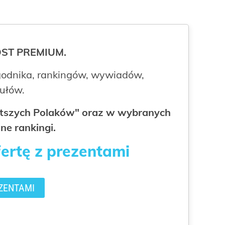
ROST PREMIUM.
odnika, rankingów, wywiadów,
kułów.
gatszych Polaków" oraz w wybranych
ne rankingi.
fertę z prezentami
ZENTAMI