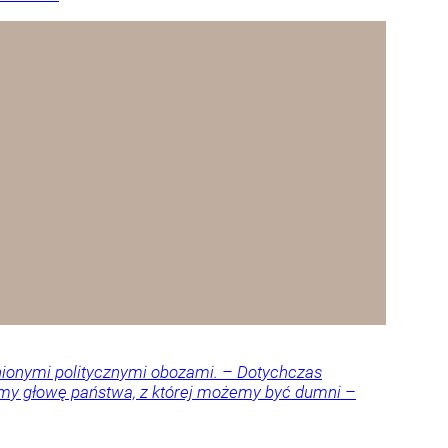
nionymi politycznymi obozami. – Dotychczas
amy głowę państwa, z której możemy być dumni –