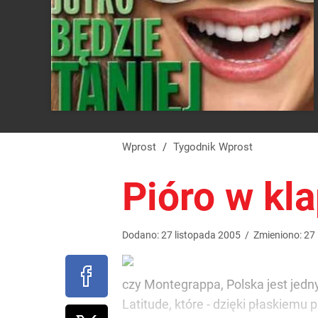
Wprost
/
Tygodnik Wprost
Pióro w kla
Dodano:
27
listopada
2005
/
Zmieniono:
27
czy Montegrappa, Polska jest jedn
Latitude, które - dzięki płaskiemu