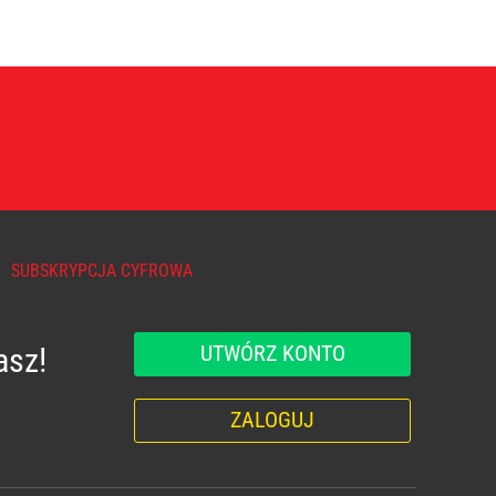
SUBSKRYPCJA CYFROWA
UTWÓRZ KONTO
asz!
ZALOGUJ