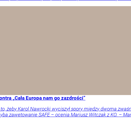
ontra „Cała Europa nam go zazdrości”
a to, żeby Karol Nawrocki wyciszył spory między dwoma zwaś
 chyba zawetowanie SAFE – ocenia Mariusz Witczak z KO. – M