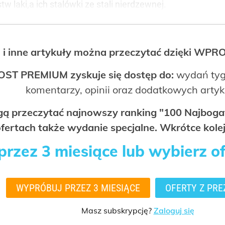
 laki,a ich stalówki ze stali nierdzewnej.
 i inne artykuły można przeczytać dzięki WP
OST PREMIUM zyskuje się dostęp do:
wydań tyg
komentarzy, opinii oraz dodatkowych arty
ogą przeczytać najnowszy ranking "100 Najbo
fertach także wydanie specjalne. Wkrótce kolej
rzez 3 miesiące lub wybierz o
WYPRÓBUJ PRZEZ 3 MIESIĄCE
OFERTY Z PRE
Masz subskrypcję?
Zaloguj się