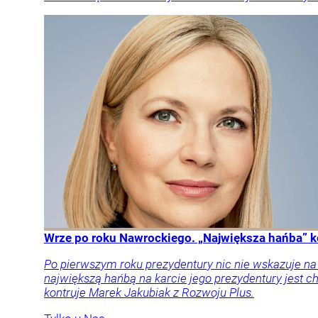
Wrze po roku Nawrockiego. „Największa hańba” k
Po pierwszym roku prezydentury nic nie wskazuje n
największą hańbą na karcie jego prezydentury jest
kontruje Marek Jakubiak z Rozwoju Plus.