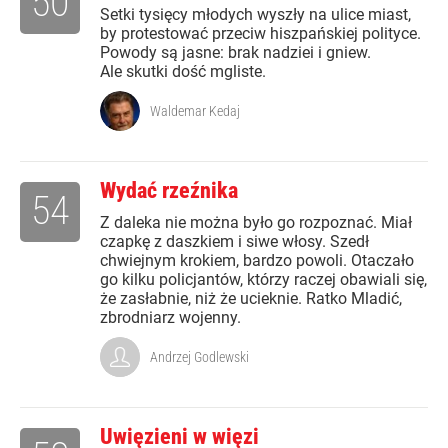
50
Setki tysięcy młodych wyszły na ulice miast,
by protestować przeciw hiszpańskiej polityce.
Powody są jasne: brak nadziei i gniew.
Ale skutki dość mgliste.
Waldemar Kedaj
Wydać rzeźnika
54
Z daleka nie można było go rozpoznać. Miał
czapkę z daszkiem i siwe włosy. Szedł
chwiejnym krokiem, bardzo powoli. Otaczało
go kilku policjantów, którzy raczej obawiali się,
że zasłabnie, niż że ucieknie. Ratko Mladić,
zbrodniarz wojenny.
Andrzej Godlewski
Uwięzieni w więzi