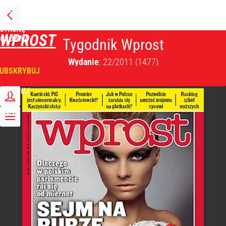
PRZEJDŹ
NA
STRONĘ
WPROST
GŁÓWNĄ
Tygodnik Wprost
Wydanie
: 22/2011
(1477)
UBSKRYBUJ
ZALOGUJ
MENU