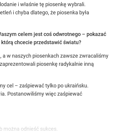
dodanie i właśnie tę piosenkę wybrali.
etleń i chyba dlatego, że piosenka była
 Waszym celem jest coś odwrotnego – pokazać
, którą chcecie przedstawić światu?
ej, a w naszych piosenkach zawsze zwracaliśmy
 zaprezentowali piosenkę radykalnie inną
my cel – zaśpiewać tylko po ukraińsku.
awia. Postanowiliśmy więc zaśpiewać
ób można odnieść sukces.