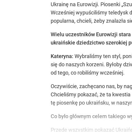
Ukrainę na Eurowizji. Piosenki „Szu
Wcześniej wypuściliśmy teledysk do 
popularna, chcieli, żeby znalazła si
Wielu uczestników Eurowizji sta
ukraińskie dziedzictwo szerokiej p
Kateryna:
Wybraliśmy ten styl, po
się do naszych korzeni. Byłoby dzi
od tego, co robiliśmy wcześniej.
Oczywiście, zachęcano nas, by nagr
Chcieliśmy pokazać, że ta kwestia 
tę piosenkę po ukraińsku, w naszy
Co było głównym celem takiego w
Przede wszystkim pokazać Ukraińc