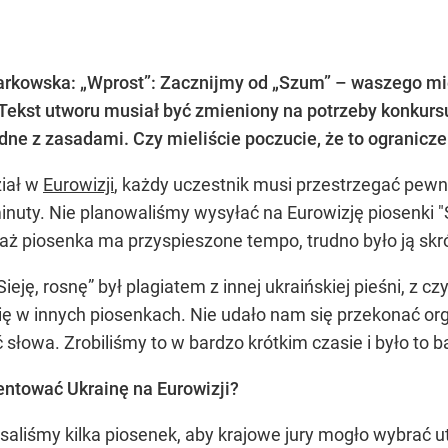
arkowska: „Wprost”:
Zacznijmy od „Szum” – waszego mię
 Tekst utworu musiał być zmieniony na potrzeby konkur
godne z zasadami. Czy mieliście poczucie, że to ogranic
iał w
Eurowizji
, każdy uczestnik musi przestrzegać pewn
minuty. Nie planowaliśmy wysyłać na Eurowizję piosenki "
waż piosenka ma przyspieszone tempo, trudno było ją skró
„Sieję, rosnę” był plagiatem z innej ukraińskiej pieśni, z
ę w innych piosenkach. Nie udało nam się przekonać orga
słowa. Zrobiliśmy to w bardzo krótkim czasie i było to ba
zentować Ukrainę na Eurowizji?
pisaliśmy kilka piosenek, aby krajowe jury mogło wybrać