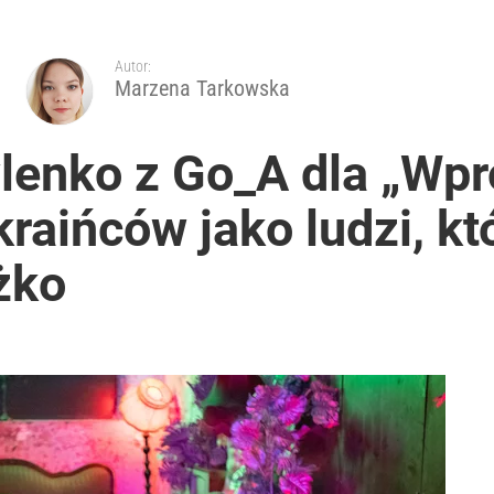
Autor:
Marzena Tarkowska
enko z Go_A dla „Wpro
aińców jako ludzi, kt
ężko