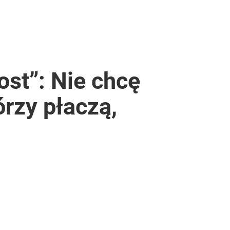
st”: Nie chcę
órzy płaczą,