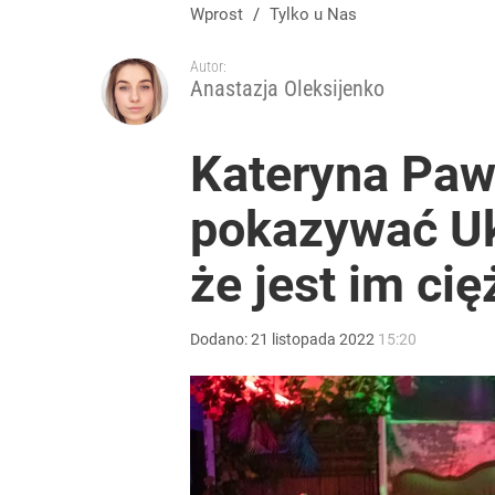
Wprost
/
Tylko u Nas
Autor:
Anastazja Oleksijenko
Kateryna Pawl
pokazywać Ukr
że jest im ci
Dodano:
21
listopada
2022
15:20