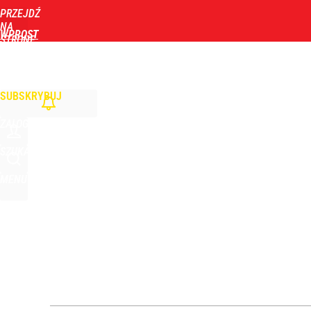
PRZEJDŹ
Udostępnij
0
Skomentuj
NA
WPROST
STRONĘ
GŁÓWNĄ
WIADOMOŚCI
POLITYKA
BIZNES
DOM
ZDROWIE
ROZRYWKA
TYGOD
SUBSKRYBUJ
ZALOGUJ
SZUKAJ
MENU