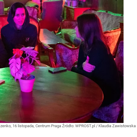
enko, 16 listopada, Centrum Praga
Źródło:
WPROST.pl
/
Klaudia Zawistowska