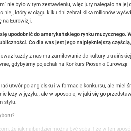
m” nie było w tym zestawieniu, więc jury nalegało na jej 
niej, który w ciągu kilku dni zebrał kilka milionów wyświ
ę na Eurowizji.
ra się upodobnić do amerykańskiego rynku muzycznego.
ubliczności. Co dla was jest jego najpiękniejszą częścią
nieważ każdy z nas ma zamiłowanie do kultury ukraiński
wnie, gdybyśmy pojechali na Konkurs Piosenki Eurowizji i
ać utwór po angielsku i w formacie konkursu, ale mieliś
nie leży w języku, ale w sposobie, w jaki się go przedst
m stylu.
yboru?
om, że jak najbardziej można być sobą. I że w ten spos