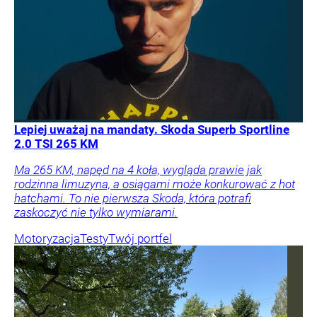
Lepiej uważaj na mandaty. Skoda Superb Sportline
2.0 TSI 265 KM
Ma 265 KM, napęd na 4 koła, wygląda prawie jak
rodzinna limuzyna, a osiągami może konkurować z hot
hatchami. To nie pierwsza Skoda, która potrafi
zaskoczyć nie tylko wymiarami.
Motoryzacja
Testy
Twój portfel