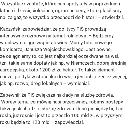
Wszystkie szantaże, które nas spotykały w poprzednich
latach i dziesięcioleciach, ogromne ceny, które płaciliśmy
np. za gaz, to wszystko przechodzi do historii – stwierdził.
Kaczyński
zapowiedział, że politycy PiS prowadzą
intensywne rozmowy na temat rolnictwa. – Będziemy
w dalszym ciągu wspierać wieś. Mamy tutaj nowego
komisarza, Janusza Wojciechowskiego. Jest pewne,
że osiągniemy to, co jest najbardziej oczekiwane na wsi,
tzn. takie same dopłaty jak np. w Niemczech, dobrą średnią
europejską, około 1200 zł za hektar. To także element
naszej polityki w stosunku do wsi, a jest ich przecież więcej,
jak np. rozwój dróg lokalnych – wymieniał.
Zapewnił, że PiS zwiększa nakłady na służbę zdrowia. –
Wbrew temu, co mówią nasi przeciwnicy, robimy postępy
także jeśli chodzi o służbę zdrowia. Ilość pieniędzy będzie
rosła, już rośnie i jest to przeszło 100 mld zł, w przyszłym
roku będzie to 120 mld – zapowiedział.