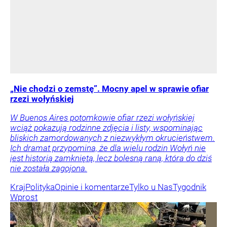
„Nie chodzi o zemstę”. Mocny apel w sprawie ofiar
rzezi wołyńskiej
W Buenos Aires potomkowie ofiar rzezi wołyńskiej
wciąż pokazują rodzinne zdjęcia i listy, wspominając
bliskich zamordowanych z niezwykłym okrucieństwem.
Ich dramat przypomina, że dla wielu rodzin Wołyń nie
jest historią zamkniętą, lecz bolesną raną, która do dziś
nie została zagojona.
Kraj
Polityka
Opinie i komentarze
Tylko u Nas
Tygodnik
Wprost