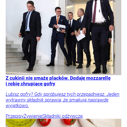
Z cukinii nie smażę placków. Dodaję mozzarellę
i robię chrupiące gofry
Lubisz gofry? Gdy spróbujesz tych przepadniesz. Jeden
wytrawny składnik sprawia, że smakują naprawdę
wyjątkowo.
Przepisy
Żywienie
Składniki odżywcze