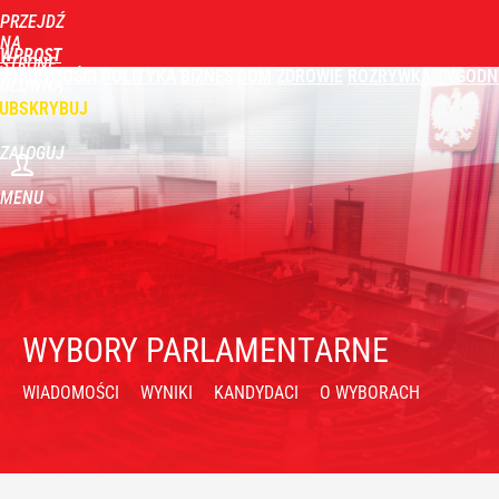
PRZEJDŹ
NA
WPROST
STRONĘ
WIADOMOŚCI
POLITYKA
BIZNES
DOM
ZDROWIE
ROZRYWKA
TYGODN
GŁÓWNĄ
UBSKRYBUJ
ZALOGUJ
MENU
WYBORY PARLAMENTARNE
WIADOMOŚCI
WYNIKI
KANDYDACI
O WYBORACH