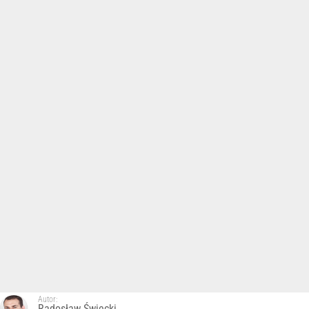
Autor:
Radosław Święcki