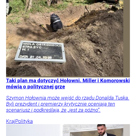
Taki plan ma dotyczyć Hołowni. Miller i Komorowski
mówią o politycznej grze
Szymon Hołownia może wejść do rządu Donalda Tuska.
Byli prezydent i premierzy krytycznie oceniają ten
scenariusz i podkreślają, że „jest za późno”.
Kraj
Polityka