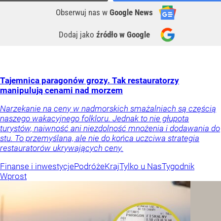
Obserwuj nas
w
Google News
Dodaj jako
źródło w Google
Tajemnica paragonów grozy. Tak restauratorzy
manipulują cenami nad morzem
Narzekanie na ceny w nadmorskich smażalniach są częścią
naszego wakacyjnego folkloru. Jednak to nie głupota
turystów, naiwność ani niezdolność mnożenia i dodawania do
stu. To przemyślana, ale nie do końca uczciwa strategia
restauratorów ukrywających ceny.
Finanse i inwestycje
Podróże
Kraj
Tylko u Nas
Tygodnik
Wprost