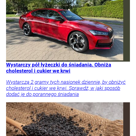
Wystarczy pół łyżeczki do śniadania. Obniża
cholesterol i cukier we krwi
Wystarczą 2 gramy tych nasionek dziennie, by obniżyć
cholesterol i cukier we krwi. Sprawdź, w jaki sposób
dodać je do porannego śniadania