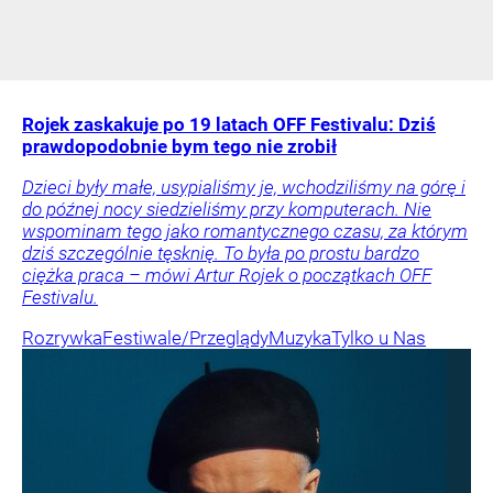
Rojek zaskakuje po 19 latach OFF Festivalu: Dziś
prawdopodobnie bym tego nie zrobił
Dzieci były małe, usypialiśmy je, wchodziliśmy na górę i
do późnej nocy siedzieliśmy przy komputerach. Nie
wspominam tego jako romantycznego czasu, za którym
dziś szczególnie tęsknię. To była po prostu bardzo
ciężka praca – mówi Artur Rojek o początkach OFF
Festivalu.
Rozrywka
Festiwale/Przeglądy
Muzyka
Tylko u Nas