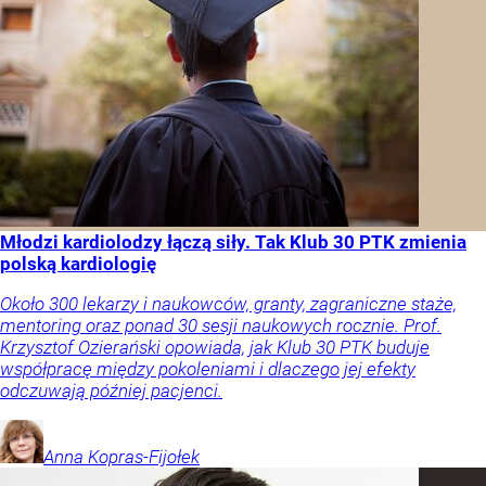
Młodzi kardiolodzy łączą siły. Tak Klub 30 PTK zmienia
polską kardiologię
Około 300 lekarzy i naukowców, granty, zagraniczne staże,
mentoring oraz ponad 30 sesji naukowych rocznie. Prof.
Krzysztof Ozierański opowiada, jak Klub 30 PTK buduje
współpracę między pokoleniami i dlaczego jej efekty
odczuwają później pacjenci.
Anna
Kopras-Fijołek