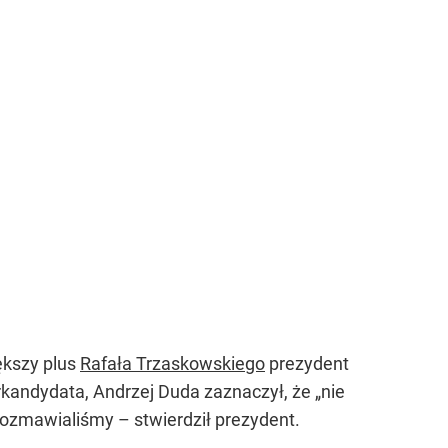
ększy plus
Rafała Trzaskowskiego
prezydent
rkandydata, Andrzej Duda zaznaczył, że
„nie
rozmawialiśmy – stwierdził prezydent.