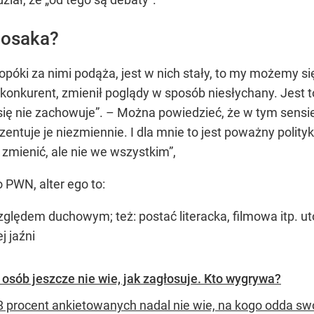
Bosaka?
póki za nimi podąża, jest w nich stały, to my możemy si
 konkurent, zmienił poglądy w sposób niesłychany. Jest 
się nie zachowuje”
. – Można powiedzieć, że w tym sensie 
ezentuje je niezmiennie. I dla mnie to jest poważny polit
zmienić, ale nie we wszystkim”
,
PWN, alter ego to:
lędem duchowym; też: postać literacka, filmowa itp. u
j jaźni
 osób jeszcze nie wie, jak zagłosuje. Kto wygrywa?
 8 procent ankietowanych nadal nie wie, na kogo odda sw