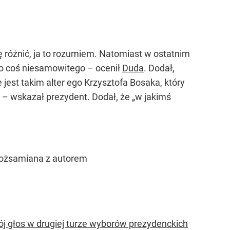
ę różnić, ja to rozumiem. Natomiast w ostatnim
to coś niesamowitego – ocenił
Duda
. Dodał,
jest takim alter ego Krzysztofa Bosaka, który
yk – wskazał prezydent. Dodał, że
„w jakimś
tożsamiana z autorem
ój głos w drugiej turze wyborów prezydenckich