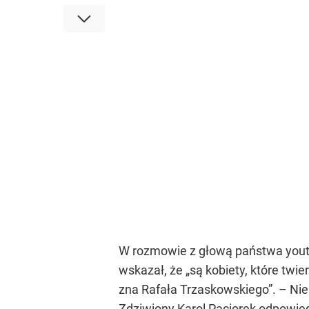
W rozmowie z głową państwa youtu
wskazał, że
„są kobiety, które twie
zna Rafała Trzaskowskiego”
. – Ni
Zdziwiony Karol Paciorek odpowied