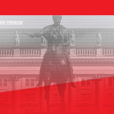
NIK
PREMIUM
iekt z Rosji
ydowa wkracza na nowy poziom
2030 roku?