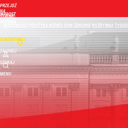
PRZEJDŹ
Udostępnij
1
Skomentuj
NA
WPROST
STRONĘ
GŁÓWNĄ
WIADOMOŚCI
POLITYKA
BIZNES
DOM
ZDROWIE
ROZRYWKA
TYGOD
Przełomowy wyrok sądu. Ukraina przejmie cenny ob
SUBSKRYBUJ
dodaj
ZALOGUJ
Dron nad lotniskiem to nie incydent. Wojna hybr
SZUKAJ
MENU
dodaj
Farmacja: wzrost pod presją. co czeka branżę do 
1