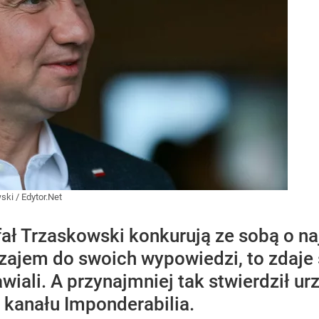
ki / Edytor.Net
fał Trzaskowski konkurują ze sobą o na
zajem do swoich wypowiedzi, to zdaje s
wiali. A przynajmniej tak stwierdził u
 kanału Imponderabilia.