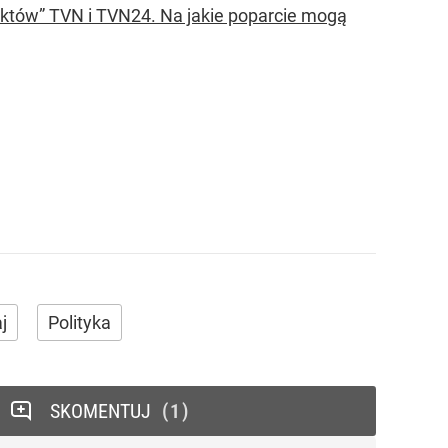
aktów” TVN i TVN24. Na jakie poparcie mogą
j
Polityka
SKOMENTUJ
1