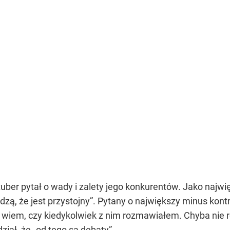
ber pytał o wady i zalety jego konkurentów. Jako najwi
rdzą, że jest przystojny”
. Pytany o największy minus kont
e wiem, czy kiedykolwiek z nim rozmawiałem. Chyba nie 
ział, że
„od tego są debaty”
.