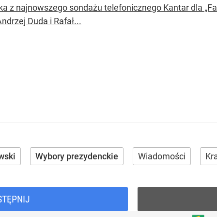
ka z najnowszego sondażu telefonicznego Kantar dla „F
Andrzej Duda i Rafał...
wski
Wybory prezydenckie
Wiadomości
Kra
STĘPNIJ