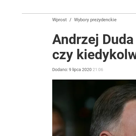
Wprost
/
Wybory prezydenckie
Andrzej Duda
czy kiedykol
Dodano:
9
lipca
2020
21:06