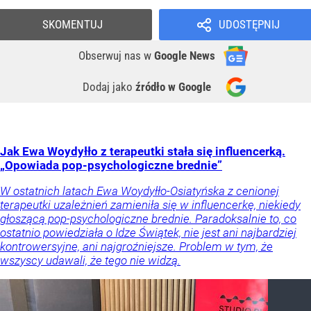
SKOMENTUJ
UDOSTĘPNIJ
Obserwuj nas
w
Google News
Dodaj jako
źródło w Google
Jak Ewa Woydyłło z terapeutki stała się influencerką.
„Opowiada pop-psychologiczne brednie”
W ostatnich latach Ewa Woydyłło-Osiatyńska z cenionej
terapeutki uzależnień zamieniła się w influencerkę, niekiedy
głoszącą pop-psychologiczne brednie. Paradoksalnie to, co
ostatnio powiedziała o Idze Świątek, nie jest ani najbardziej
kontrowersyjne, ani najgroźniejsze. Problem w tym, że
wszyscy udawali, że tego nie widzą.