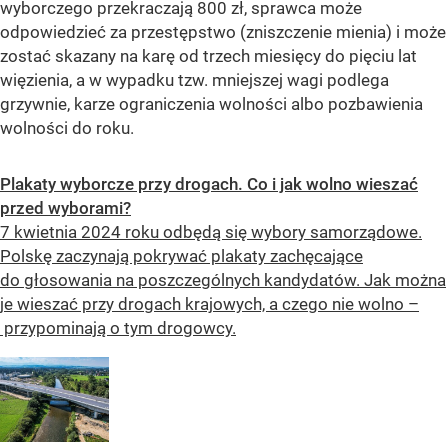
wyborczego przekraczają 800 zł, sprawca może
odpowiedzieć za przestępstwo (zniszczenie mienia) i może
zostać skazany na karę od trzech miesięcy do pięciu lat
więzienia, a w wypadku tzw. mniejszej wagi podlega
grzywnie, karze ograniczenia wolności albo pozbawienia
wolności do roku.
Plakaty wyborcze przy drogach. Co i jak wolno wieszać
przed wyborami?
7 kwietnia 2024 roku odbędą się wybory samorządowe.
Polskę zaczynają pokrywać plakaty zachęcające
do głosowania na poszczególnych kandydatów. Jak można
je wieszać przy drogach krajowych, a czego nie wolno –
przypominają o tym drogowcy.