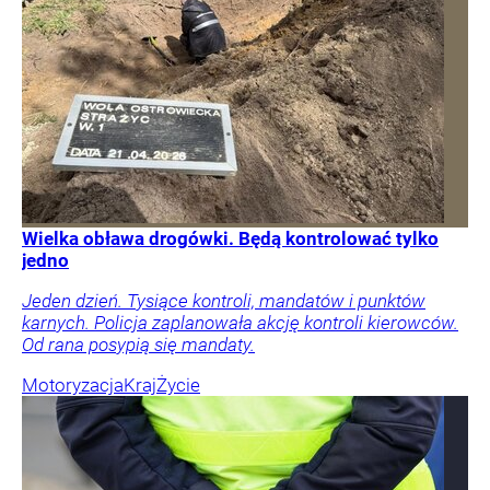
Wielka obława drogówki. Będą kontrolować tylko
jedno
Jeden dzień. Tysiące kontroli, mandatów i punktów
karnych. Policja zaplanowała akcję kontroli kierowców.
Od rana posypią się mandaty.
Motoryzacja
Kraj
Życie