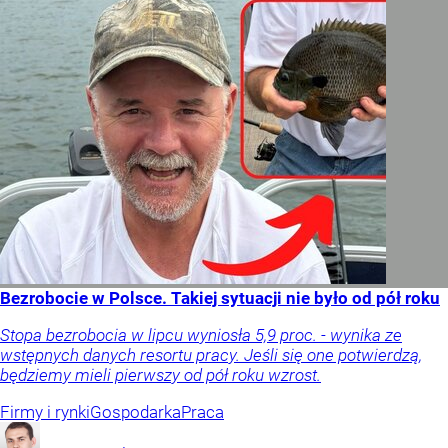
Bezrobocie w Polsce. Takiej sytuacji nie było od pół roku
Stopa bezrobocia w lipcu wyniosła 5,9 proc. - wynika ze
wstępnych danych resortu pracy. Jeśli się one potwierdzą,
będziemy mieli pierwszy od pół roku wzrost.
Firmy i rynki
Gospodarka
Praca