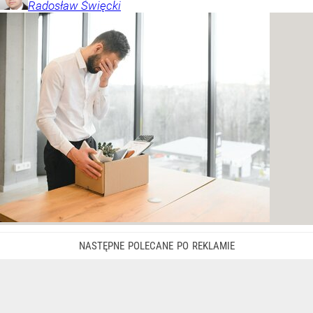
Radosław
Święcki