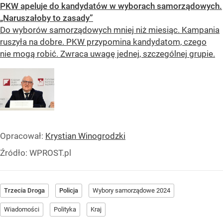
PKW apeluje do kandydatów w wyborach samorządowych.
„Naruszałoby to zasady”
Do wyborów samorządowych mniej niż miesiąc. Kampania
ruszyła na dobre. PKW przypomina kandydatom, czego
nie mogą robić. Zwraca uwagę jednej, szczególnej grupie.
Opracował:
Krystian Winogrodzki
Źródło:
WPROST.pl
Trzecia Droga
Policja
Wybory samorządowe 2024
Wiadomości
Polityka
Kraj