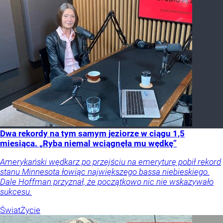
Dwa rekordy na tym samym jeziorze w ciągu 1,5
miesiąca. „Ryba niemal wciągnęła mu wędkę”
Amerykański wędkarz po przejściu na emeryturę pobił rekord
stanu Minnesota łowiąc największego bassa niebieskiego.
Dale Hoffman przyznał, że początkowo nic nie wskazywało
sukcesu.
Świat
Życie