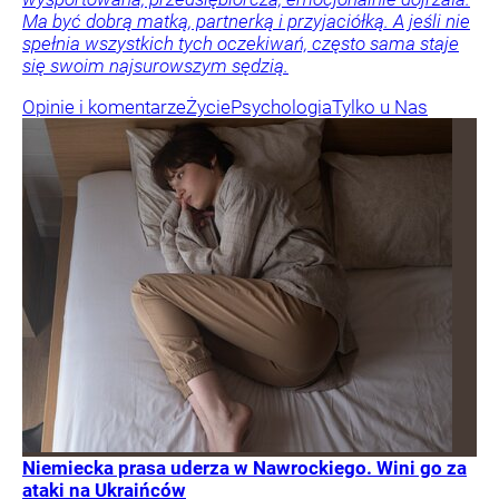
Ma być dobrą matką, partnerką i przyjaciółką. A jeśli nie
spełnia wszystkich tych oczekiwań, często sama staje
się swoim najsurowszym sędzią.
Opinie i komentarze
Życie
Psychologia
Tylko u Nas
Niemiecka prasa uderza w Nawrockiego. Wini go za
ataki na Ukraińców