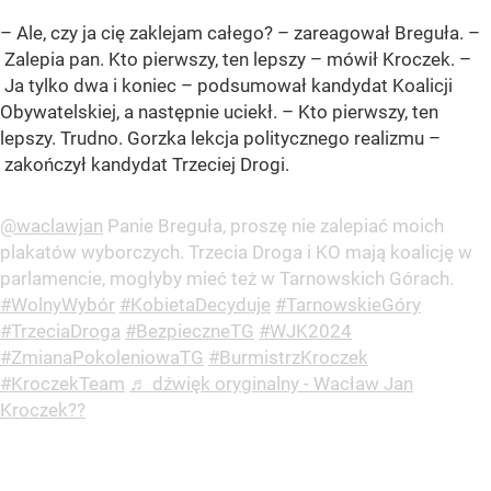
– Ale, czy ja cię zaklejam całego? – zareagował Breguła. –
Zalepia pan. Kto pierwszy, ten lepszy – mówił Kroczek. –
Ja tylko dwa i koniec – podsumował kandydat Koalicji
Obywatelskiej, a następnie uciekł. – Kto pierwszy, ten
lepszy. Trudno. Gorzka lekcja politycznego realizmu –
zakończył kandydat Trzeciej Drogi.
@waclawjan
Panie Breguła, proszę nie zalepiać moich
plakatów wyborczych. Trzecia Droga i KO mają koalicję w
parlamencie, mogłyby mieć też w Tarnowskich Górach.
#WolnyWybór
#KobietaDecyduje
#TarnowskieGóry
#TrzeciaDroga
#BezpieczneTG
#WJK2024
#ZmianaPokoleniowaTG
#BurmistrzKroczek
#KroczekTeam
♬ dźwięk oryginalny - Wacław Jan
Kroczek??