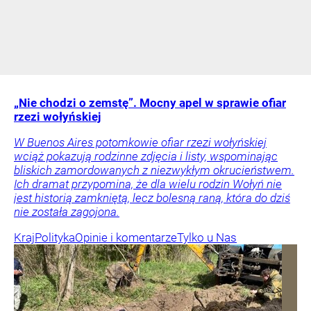
„Nie chodzi o zemstę”. Mocny apel w sprawie ofiar
rzezi wołyńskiej
W Buenos Aires potomkowie ofiar rzezi wołyńskiej
wciąż pokazują rodzinne zdjęcia i listy, wspominając
bliskich zamordowanych z niezwykłym okrucieństwem.
Ich dramat przypomina, że dla wielu rodzin Wołyń nie
jest historią zamkniętą, lecz bolesną raną, która do dziś
nie została zagojona.
Kraj
Polityka
Opinie i komentarze
Tylko u Nas