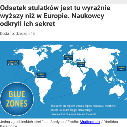
Odsetek stulatków jest tu wyraźnie
wyższy niż w Europie. Naukowcy
odkryli ich sekret
Dodano:
dzisiaj
5:16
Jedną z „niebieskich stref” jest Sardynia
/ Źródło:
Shutterstock
/
Dimitrios
Karamitros