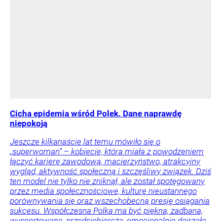
Cicha epidemia wśród Polek. Dane naprawdę
niepokoją
Jeszcze kilkanaście lat temu mówiło się o
„superwoman” – kobiecie, która miała z powodzeniem
łączyć karierę zawodową, macierzyństwo, atrakcyjny
wygląd, aktywność społeczną i szczęśliwy związek. Dziś
ten model nie tylko nie zniknął, ale został spotęgowany
przez media społecznościowe, kulturę nieustannego
porównywania się oraz wszechobecną presję osiągania
sukcesu. Współczesna Polka ma być piękna, zadbana,
wysportowana, przedsiębiorcza, emocjonalnie dojrzała.