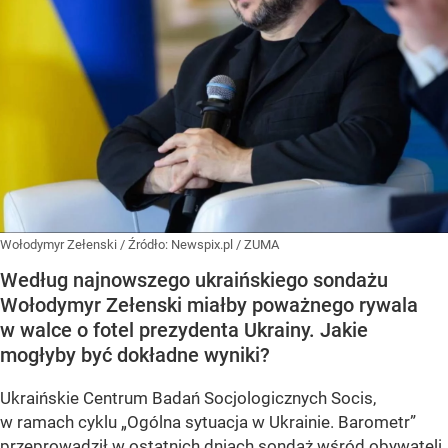
Wołodymyr Zełenski
/ Źródło:
Newspix.pl
/
ZUMA
Według najnowszego ukraińskiego sondażu
Wołodymyr Zełenski miałby poważnego rywala
w walce o fotel prezydenta Ukrainy. Jakie
mogłyby być dokładne wyniki?
Ukraińskie Centrum Badań Socjologicznych Socis,
w ramach cyklu
„Ogólna sytuacja w Ukrainie. Barometr”
przeprowadził w ostatnich dniach sondaż wśród obywateli