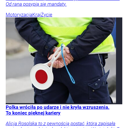
Od rana posypią się mandaty.
Motoryzacja
Kraj
Życie
Polka wróciła po udarze i nie kryła wzruszenia.
To koniec pięknej kariery
Alicja Rosolska to z pewnością postać, która zapisała