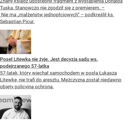
Znany ksiądz udostępnił fragment z wystąpienia Donalda
Tuska. Stanowczo nie zgodził się z premierem. –
Nie ma „małżeństw jednopłciowych” – podkreślił ks.
Sebastian Picur.
Poseł Litewka nie żyje. Jest decyzja sądu ws.
podejrzanego 57-latka
57-latek, który wjechał samochodem w posła Łukasza
Litewkę, nie trafi do aresztu. Mężczyzna został niedawno
objęty policyjną ochroną.