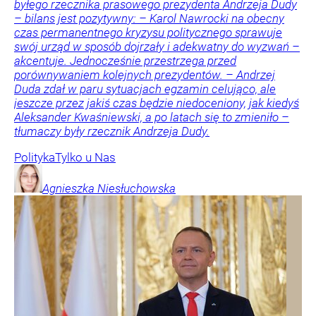
byłego rzecznika prasowego prezydenta Andrzeja Dudy
– bilans jest pozytywny: – Karol Nawrocki na obecny
czas permanentnego kryzysu politycznego sprawuje
swój urząd w sposób dojrzały i adekwatny do wyzwań –
akcentuje. Jednocześnie przestrzega przed
porównywaniem kolejnych prezydentów. – Andrzej
Duda zdał w paru sytuacjach egzamin celująco, ale
jeszcze przez jakiś czas będzie niedoceniony, jak kiedyś
Aleksander Kwaśniewski, a po latach się to zmieniło –
tłumaczy były rzecznik Andrzeja Dudy.
Polityka
Tylko u Nas
Agnieszka
Niesłuchowska