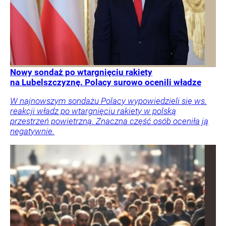
Nowy sondaż po wtargnięciu rakiety
na Lubelszczyznę. Polacy surowo ocenili władze
W najnowszym sondażu Polacy wypowiedzieli się ws.
reakcji władz po wtargnięciu rakiety w polską
przestrzeń powietrzną. Znaczna część osób oceniła ją
negatywnie.