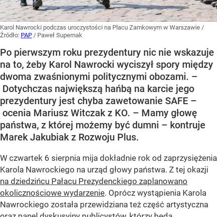
Karol Nawrocki podczas uroczystości na Placu Zamkowym w Warszawie
/
Źródło:
PAP
/
Paweł Supernak
Po pierwszym roku prezydentury nic nie wskazuje
na to, żeby Karol Nawrocki wyciszył spory między
dwoma zwaśnionymi politycznymi obozami. –
Dotychczas największą hańbą na karcie jego
prezydentury jest chyba zawetowanie SAFE –
ocenia Mariusz Witczak z KO. – Mamy głowę
państwa, z której możemy być dumni – kontruje
Marek Jakubiak z Rozwoju Plus.
W czwartek 6 sierpnia mija dokładnie rok od zaprzysiężenia
Karola Nawrockiego na urząd głowy państwa. Z tej okazji
na dziedzińcu Pałacu Prezydenckiego zaplanowano
okolicznościowe wydarzenie
. Oprócz wystąpienia Karola
Nawrockiego została przewidziana też część artystyczna
oraz panel dyskusyjny publicystów, którzy będą