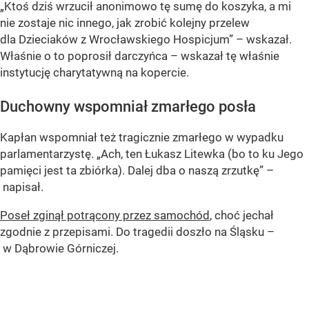
„Ktoś dziś wrzucił anonimowo tę sumę do koszyka, a mi
nie zostaje nic innego, jak zrobić kolejny przelew
dla Dzieciaków z Wrocławskiego Hospicjum” – wskazał.
Właśnie o to poprosił darczyńca – wskazał tę właśnie
instytucję charytatywną na kopercie.
Duchowny wspomniał zmarłego posła
Kapłan
wspomniał też tragicznie zmarłego w wypadku
parlamentarzystę.
„Ach, ten Łukasz Litewka (bo to ku Jego
pamięci jest ta zbiórka). Dalej dba o naszą zrzutkę” –
napisał.
Poseł zginął potrącony przez samochód
, choć jechał
zgodnie z przepisami. Do tragedii doszło na Śląsku –
w Dąbrowie Górniczej.