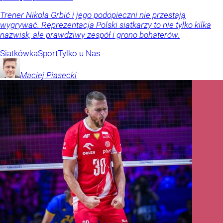
Trener Nikola Grbić i jego podopieczni nie przestają
wygrywać. Reprezentacja Polski siatkarzy to nie tylko kilka
nazwisk, ale prawdziwy zespół i grono bohaterów.
Siatkówka
Sport
Tylko u Nas
Maciej
Piasecki