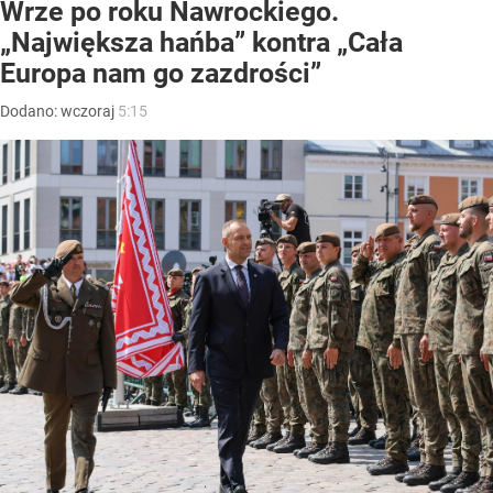
Wrze po roku Nawrockiego.
„Największa hańba” kontra „Cała
Europa nam go zazdrości”
Dodano:
wczoraj
5:15