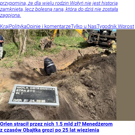
przypomina, że dla wielu rodzin Wołyń nie jest historią
zamkniętą, lecz bolesną raną, która do dziś nie została
zagojona.
Kraj
Polityka
Opinie i komentarze
Tylko u Nas
Tygodnik Wprost
Orlen stracił przez nich 1,5 mld zł? Menedżerom
z czasów Obajtka grozi po 25 lat więzienia