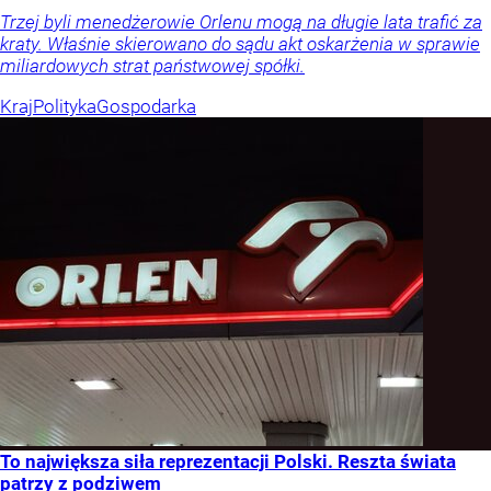
Trzej byli menedżerowie Orlenu mogą na długie lata trafić za
kraty. Właśnie skierowano do sądu akt oskarżenia w sprawie
miliardowych strat państwowej spółki.
Kraj
Polityka
Gospodarka
To największa siła reprezentacji Polski. Reszta świata
patrzy z podziwem