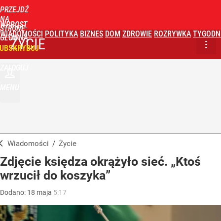
PRZEJDŹ
NA
WPROST
STRONĘ
WIADOMOŚCI
POLITYKA
BIZNES
DOM
ZDROWIE
ROZRYWKA
TYGODN
GŁÓWNĄ
ŻYCIE
UBSKRYBUJ
ZALOGUJ
MENU
Wiadomości
/
Życie
Zdjęcie księdza okrążyło sieć. „Ktoś
wrzucił do koszyka”
Dodano:
18
maja
5:17