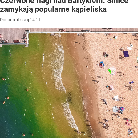
Czerwone flagi nad Bałtykiem. Sinice
zamykają popularne kąpieliska
Dodano:
dzisiaj
14:11