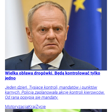
Wielka obława drogówki. Będą kontrolować tylko
jedno
Jeden dzień. Tysiące kontroli, mandatów i punktów
karnych. Policja zaplanowała akcję kontroli kierowców.
Od rana posypią się mandaty.
Motoryzacja
Kraj
Życie