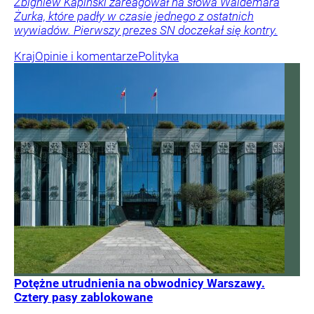
Zbigniew Kapiński zareagował na słowa Waldemara
Żurka, które padły w czasie jednego z ostatnich
wywiadów. Pierwszy prezes SN doczekał się kontry.
Kraj
Opinie i komentarze
Polityka
Potężne utrudnienia na obwodnicy Warszawy.
Cztery pasy zablokowane