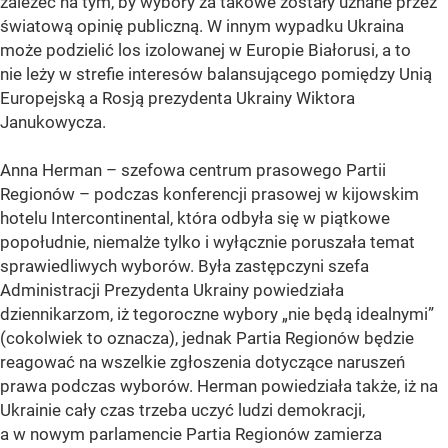
zależeć na tym, by wybory za takowe zostały uznane przez
światową opinię publiczną. W innym wypadku Ukraina
może podzielić los izolowanej w Europie Białorusi, a to
nie leży w strefie interesów balansującego pomiędzy Unią
Europejską a Rosją prezydenta Ukrainy Wiktora
Janukowycza.
Anna Herman – szefowa centrum prasowego Partii
Regionów – podczas konferencji prasowej w kijowskim
hotelu Intercontinental, która odbyła się w piątkowe
popołudnie, niemalże tylko i wyłącznie poruszała temat
sprawiedliwych wyborów. Była zastępczyni szefa
Administracji Prezydenta Ukrainy powiedziała
dziennikarzom, iż tegoroczne wybory „nie będą idealnymi”
(cokolwiek to oznacza), jednak Partia Regionów będzie
reagować na wszelkie zgłoszenia dotyczące naruszeń
prawa podczas wyborów. Herman powiedziała także, iż na
Ukrainie cały czas trzeba uczyć ludzi demokracji,
a w nowym parlamencie Partia Regionów zamierza