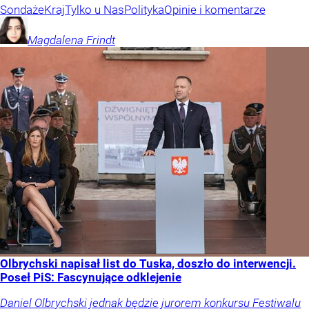
Sondaże
Kraj
Tylko u Nas
Polityka
Opinie i komentarze
Magdalena
Frindt
Olbrychski napisał list do Tuska, doszło do interwencji.
Poseł PiS: Fascynujące odklejenie
Daniel Olbrychski jednak będzie jurorem konkursu Festiwalu