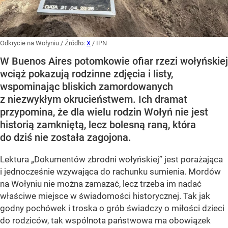
Odkrycie na Wołyniu
/ Źródło:
X
/
IPN
W Buenos Aires potomkowie ofiar rzezi wołyńskiej
wciąż pokazują rodzinne zdjęcia i listy,
wspominając bliskich zamordowanych
z niezwykłym okrucieństwem. Ich dramat
przypomina, że dla wielu rodzin Wołyń nie jest
historią zamkniętą, lecz bolesną raną, która
do dziś nie została zagojona.
Lektura „Dokumentów zbrodni wołyńskiej” jest porażająca
i jednocześnie wzywająca do rachunku sumienia. Mordów
na Wołyniu nie można zamazać, lecz trzeba im nadać
właściwe miejsce w świadomości historycznej. Tak jak
godny pochówek i troska o grób świadczy o miłości dzieci
do rodziców, tak wspólnota państwowa ma obowiązek