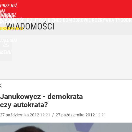
PRZEJDŹ
NA
WPROST
STRONĘ
WIADOMOŚCI
POLITYKA
BIZNES
DOM
ZDROWIE
ROZRYWKA
TYGODN
GŁÓWNĄ
WIADOMOŚCI
UBSKRYBUJ
ZALOGUJ
MENU
Janukowycz - demokrata
czy autokrata?
27
października
2012
12:21
/
27
października
2012
12:21