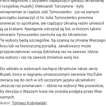
Partii Regionów z udziałem najlepszych gwiazd ukraińskiej
i rosyjskiej muzyki) Ołeksandr Turczynow - były
wicepremier w rządzie Julii Tymoszenko - już na samym
początku zaznaczył, iż to Julia Tymoszenko powinna
otwierać to spotkanie, ale rządzący Ukrainą reżim umieścił
ją za kratami. Następnie odczytał jej list, w którym takimi
słowami Tymoszenko zwróciła się do Ukraińców:
Te wybory będą szczególne. Są szansą na zmianę Waszego
losu lub na historyczną porażkę. Janukowycz może
przypieczętować swoją dyktaturę raz na zawsze. Idźcie
na wybory i raz na zawsze zmieńcie swój los.
Do udziału w wyborach zachęca Ukraińców także Jerzy
Buzek, który w nagraniu umieszczonym serwisie YouTube
zwraca się do nich w ich ojczystym języku ukraińskim:
Jeszcze raz powtarzam – idźcie na wybory! Nie pozwólcie,
by decyzja o Waszym losie nie została podjęta przez Was
samych.
Autor:
Tomasz Kobylański