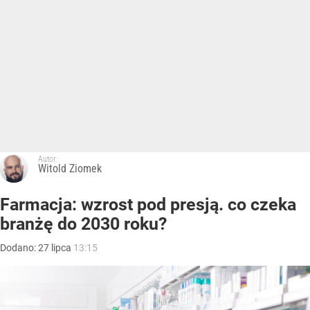
Autor:
Witold Ziomek
Farmacja: wzrost pod presją. co czeka
branżę do 2030 roku?
Dodano:
27
lipca
13:15