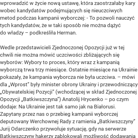
wprowadzić w życie nową ustawę, która zaostrzałaby kary
wobec kandydatów podejmujących się nieuczciwych
metod podczas kampanii wyborczej: - To pozwoli nauczyć
tych kandydatów, że w taki sposób nie można dążyć
do władzy – podkreśliła Herman.
Wedle przedstawicieli Zjednoczonej Opozycji już w tej
chwili nie można mówić uczciwości zbliżających się
wyborów: Wybory to proces, który wraz z kampanią
wyborczą trwa trzy miesiące. Ostatnie miesiące na Ukrainie
pokazały, że kampania wyborcza nie była uczciwa. – mówi
dla „Wprost” były minister obrony Ukrainy i przewodniczący
„Obywatelskiej Pozycji” (wchodzącej w skład Zjednoczonej
Opozycji „Batkiwszczyna”) Anatolij Hrycenko – po czym
dodaje: Na Ukrainie jest tak samo jak na Białorusi.
Zapytany przez nas o przebieg kampanii wyborczej
deputowany Werchownej Rady z ramienia „Batkiwszczyny”
Jurij Odarczenko przywołuje sytuację, gdy na serwerze
Batkiwszczyny hakerzy zablokowali możliwość dodawania