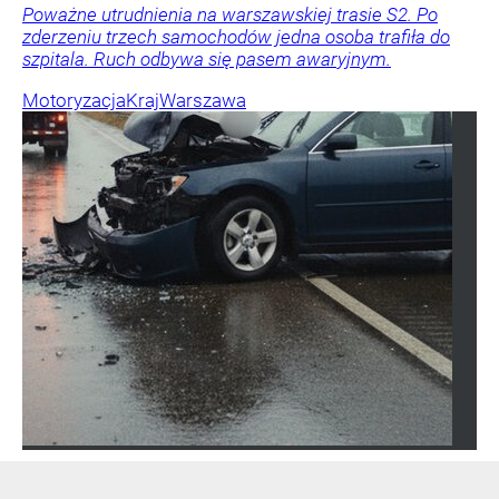
Poważne utrudnienia na warszawskiej trasie S2. Po
zderzeniu trzech samochodów jedna osoba trafiła do
szpitala. Ruch odbywa się pasem awaryjnym.
Motoryzacja
Kraj
Warszawa