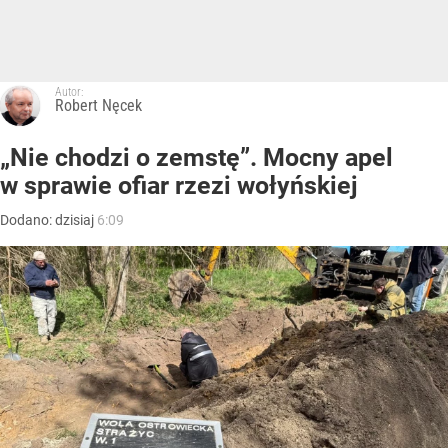
Autor:
Robert Nęcek
„Nie chodzi o zemstę”. Mocny apel
w sprawie ofiar rzezi wołyńskiej
Dodano:
dzisiaj
6:09