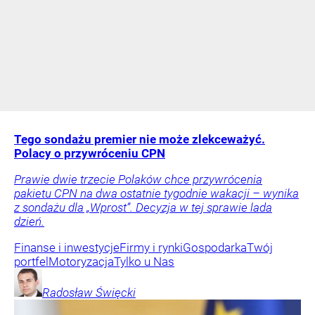
Tego sondażu premier nie może zlekceważyć.
Polacy o przywróceniu CPN
Prawie dwie trzecie Polaków chce przywrócenia
pakietu CPN na dwa ostatnie tygodnie wakacji – wynika
z sondażu dla „Wprost”. Decyzja w tej sprawie lada
dzień.
Finanse i inwestycje
Firmy i rynki
Gospodarka
Twój
portfel
Motoryzacja
Tylko u Nas
Radosław
Święcki