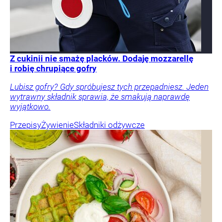
Z cukinii nie smażę placków. Dodaję mozzarellę
i robię chrupiące gofry
Lubisz gofry? Gdy spróbujesz tych przepadniesz. Jeden
wytrawny składnik sprawia, że smakują naprawdę
wyjątkowo.
Przepisy
Żywienie
Składniki odżywcze