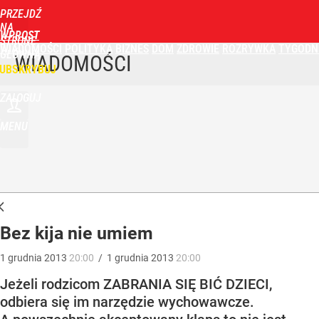
PRZEJDŹ
NA
WPROST
STRONĘ
WIADOMOŚCI
POLITYKA
BIZNES
DOM
ZDROWIE
ROZRYWKA
TYGODN
GŁÓWNĄ
WIADOMOŚCI
UBSKRYBUJ
ZALOGUJ
MENU
Bez kija nie umiem
1
grudnia
2013
20:00
/
1
grudnia
2013
20:00
Jeżeli rodzicom ZABRANIA SIĘ BIĆ DZIECI,
odbiera się im narzędzie wychowawcze.