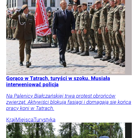
Gorąco w Tatrach, turyści w szoku. Musiała
interweniować policja
Na Palenicy Białczańskiej trwa protest obrońców
zwierząt. Aktywiści blokują fasiągi i domagają się końca
pracy koni w Tatrach.
Kraj
Miejsca
Turystyka