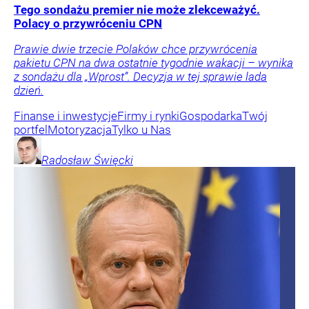
Tego sondażu premier nie może zlekceważyć.
Polacy o przywróceniu CPN
Prawie dwie trzecie Polaków chce przywrócenia
pakietu CPN na dwa ostatnie tygodnie wakacji – wynika
z sondażu dla „Wprost”. Decyzja w tej sprawie lada
dzień.
Finanse i inwestycje
Firmy i rynki
Gospodarka
Twój
portfel
Motoryzacja
Tylko u Nas
Radosław
Święcki