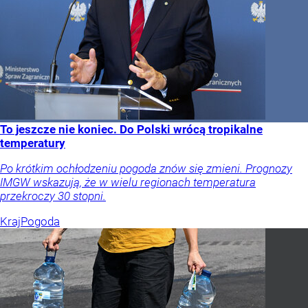
To jeszcze nie koniec. Do Polski wrócą tropikalne
temperatury
Po krótkim ochłodzeniu pogoda znów się zmieni. Prognozy
IMGW wskazują, że w wielu regionach temperatura
przekroczy 30 stopni.
Kraj
Pogoda