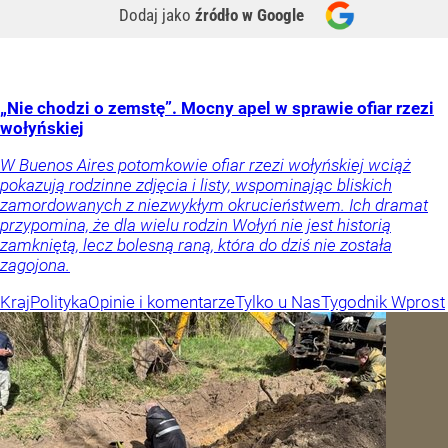
Dodaj jako
źródło w Google
„Nie chodzi o zemstę”. Mocny apel w sprawie ofiar rzezi
wołyńskiej
W Buenos Aires potomkowie ofiar rzezi wołyńskiej wciąż
pokazują rodzinne zdjęcia i listy, wspominając bliskich
zamordowanych z niezwykłym okrucieństwem. Ich dramat
przypomina, że dla wielu rodzin Wołyń nie jest historią
zamkniętą, lecz bolesną raną, która do dziś nie została
zagojona.
Kraj
Polityka
Opinie i komentarze
Tylko u Nas
Tygodnik Wprost