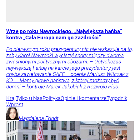
Wrze po roku Nawrockiego. „Największa hańba”
kontra „Cała Europa nam go zazdrości”
Po pierwszym roku prezydentury nic nie wskazuje na to,
żeby Karol Nawrocki wyciszył spory między dwoma
zwaśnionymi politycznymi obozami. – Dotychczas
największą hańbą na karcie jego prezydentury jest
chyba zawetowanie SAFE – ocenia Mariusz Witczak z
KO. – Mamy głowę państwa, z której możemy być
dumni – kontruje Marek Jakubiak z Rozwoju Plus.
Kraj
Tylko u Nas
Polityka
Opinie i komentarze
Tygodnik
Wprost
Magdalena
Frindt