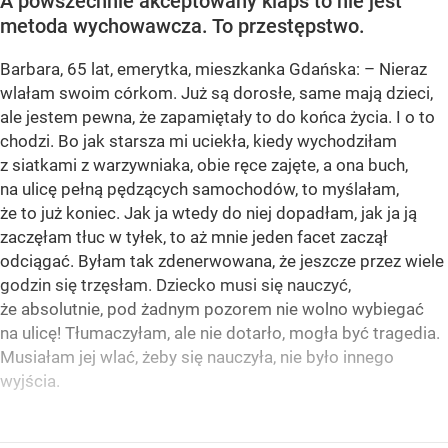
A powszechnie akceptowany klaps to nie jest
metoda wychowawcza. To przestępstwo.
Barbara, 65 lat, emerytka, mieszkanka Gdańska: – Nieraz
wlałam swoim córkom. Już są dorosłe, same mają dzieci,
ale jestem pewna, że zapamiętały to do końca życia. I o to
chodzi. Bo jak starsza mi uciekła, kiedy wychodziłam
z siatkami z warzywniaka, obie ręce zajęte, a ona buch,
na ulicę pełną pędzących samochodów, to myślałam,
że to już koniec. Jak ja wtedy do niej dopadłam, jak ja ją
zaczęłam tłuc w tyłek, to aż mnie jeden facet zaczął
odciągać. Byłam tak zdenerwowana, że jeszcze przez wiele
godzin się trzęsłam. Dziecko musi się nauczyć,
że absolutnie, pod żadnym pozorem nie wolno wybiegać
na ulicę! Tłumaczyłam, ale nie dotarło, mogła być tragedia.
Musiałam jej wlać, żeby się nauczyła, nie było innego
wyjścia.