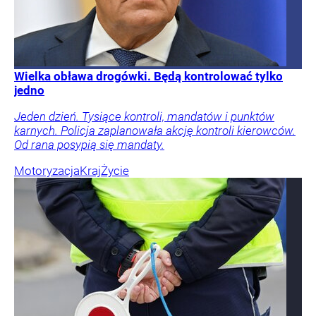
Wielka obława drogówki. Będą kontrolować tylko
jedno
Jeden dzień. Tysiące kontroli, mandatów i punktów
karnych. Policja zaplanowała akcję kontroli kierowców.
Od rana posypią się mandaty.
Motoryzacja
Kraj
Życie