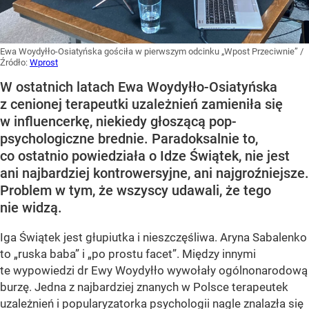
Ewa Woydyłło-Osiatyńska gościła w pierwszym odcinku „Wpost Przeciwnie”
/
Źródło:
Wprost
W ostatnich latach Ewa Woydyłło-Osiatyńska
z cenionej terapeutki uzależnień zamieniła się
w influencerkę, niekiedy głoszącą pop-
psychologiczne brednie. Paradoksalnie to,
co ostatnio powiedziała o Idze Świątek, nie jest
ani najbardziej kontrowersyjne, ani najgroźniejsze.
Problem w tym, że wszyscy udawali, że tego
nie widzą.
Iga Świątek jest głupiutka i nieszczęśliwa. Aryna Sabalenko
to „ruska baba” i „po prostu facet”. Między innymi
te wypowiedzi dr Ewy Woydyłło wywołały ogólnonarodową
burzę. Jedna z najbardziej znanych w Polsce terapeutek
uzależnień i popularyzatorka psychologii nagle znalazła się