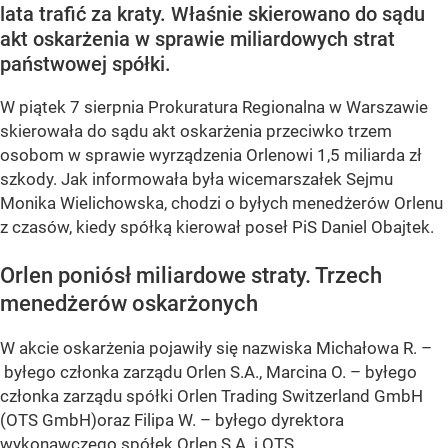
lata trafić za kraty. Właśnie skierowano do sądu
akt oskarżenia w sprawie miliardowych strat
państwowej spółki.
W piątek 7 sierpnia Prokuratura Regionalna w Warszawie
skierowała do sądu akt oskarżenia przeciwko trzem
osobom w sprawie wyrządzenia Orlenowi 1,5 miliarda zł
szkody. Jak informowała była wicemarszałek Sejmu
Monika Wielichowska, chodzi o byłych menedżerów Orlenu
z czasów, kiedy spółką kierował poseł PiS Daniel Obajtek.
Orlen poniósł miliardowe straty. Trzech
menedżerów oskarżonych
W akcie oskarżenia pojawiły się nazwiska Michałowa R. –
byłego członka zarządu Orlen S.A., Marcina O. – byłego
członka zarządu spółki Orlen Trading Switzerland GmbH
(OTS GmbH)oraz Filipa W. – byłego dyrektora
wykonawczego spółek Orlen S.A. i OTS...