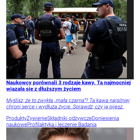
Naukowcy porównali 3 rodzaje kawy. Ta najmocniej
wiązała się z dłuższym życiem
Myślisz, że to zwykła „mała czarna”? Ta kawa najsilniej
chroni serce i wydłuża życie. Sprawdź, czy ją pijesz.
Produkty
Żywienie
Składniki odżywcze
Doniesienia
naukowe
Profilaktyka i leczenie
Badania