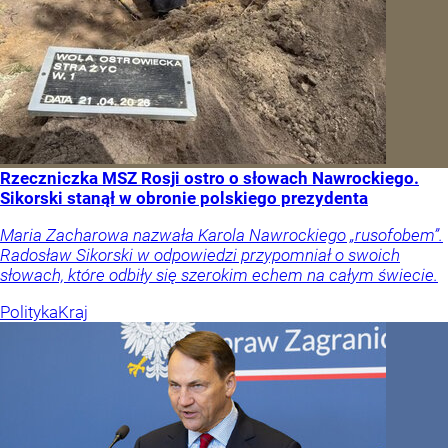
Rzeczniczka MSZ Rosji ostro o słowach Nawrockiego.
Sikorski stanął w obronie polskiego prezydenta
Maria Zacharowa nazwała Karola Nawrockiego „rusofobem”.
Radosław Sikorski w odpowiedzi przypomniał o swoich
słowach, które odbiły się szerokim echem na całym świecie.
Polityka
Kraj