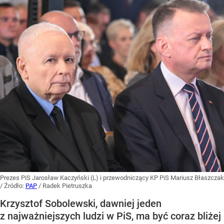
Prezes PiS Jarosław Kaczyński (L) i przewodniczący KP PiS Mariusz Błaszczak
/ Źródło:
PAP
/
Radek Pietruszka
Krzysztof Sobolewski, dawniej jeden
z najważniejszych ludzi w PiS, ma być coraz bliżej