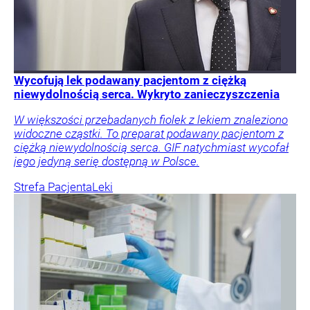
Wycofują lek podawany pacjentom z ciężką
niewydolnością serca. Wykryto zanieczyszczenia
W większości przebadanych fiolek z lekiem znaleziono
widoczne cząstki. To preparat podawany pacjentom z
ciężką niewydolnością serca. GIF natychmiast wycofał
jego jedyną serię dostępną w Polsce.
Strefa Pacjenta
Leki