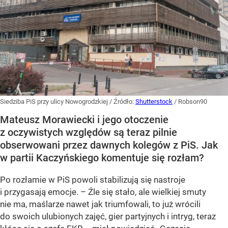
Siedziba PiS przy ulicy Nowogrodzkiej
/ Źródło:
Shutterstock
/
Robson90
Mateusz Morawiecki i jego otoczenie
z oczywistych względów są teraz pilnie
obserwowani przez dawnych kolegów z PiS. Jak
w partii Kaczyńskiego komentuje się rozłam?
Po rozłamie w PiS powoli stabilizują się nastroje
i przygasają emocje. – Źle się stało, ale wielkiej smuty
nie ma, maślarze nawet jak triumfowali, to już wrócili
do swoich ulubionych zajęć, gier partyjnych i intryg, teraz