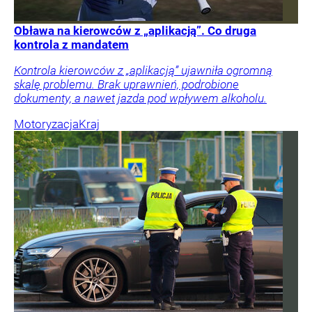
Obława na kierowców z „aplikacją”. Co druga
kontrola z mandatem
Kontrola kierowców z „aplikacją” ujawniła ogromną
skalę problemu. Brak uprawnień, podrobione
dokumenty, a nawet jazda pod wpływem alkoholu.
Motoryzacja
Kraj