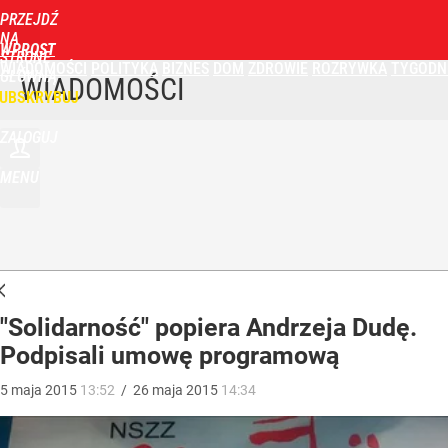
PRZEJDŹ
NA
WPROST
STRONĘ
WIADOMOŚCI
POLITYKA
BIZNES
DOM
ZDROWIE
ROZRYWKA
TYGODN
GŁÓWNĄ
WIADOMOŚCI
UBSKRYBUJ
ZALOGUJ
MENU
"Solidarność" popiera Andrzeja Dudę.
Podpisali umowę programową
5
maja
2015
13:52
/
26
maja
2015
14:34