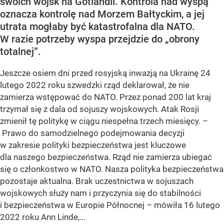
swoich wojsk na Gotlandii. Kontrola nad wyspą
oznacza kontrolę nad Morzem Bałtyckim, a jej
utrata mogłaby być katastrofalna dla NATO.
W razie potrzeby wyspa przejdzie do „obrony
totalnej”.
Jeszcze osiem dni przed rosyjską inwazją na Ukrainę 24
lutego 2022 roku szwedzki rząd deklarował, że nie
zamierza wstępować do NATO. Przez ponad 200 lat kraj
trzymał się z dala od sojuszy wojskowych. Atak Rosji
zmienił tę politykę w ciągu niespełna trzech miesięcy. –
Prawo do samodzielnego podejmowania decyzji
w zakresie polityki bezpieczeństwa jest kluczowe
dla naszego bezpieczeństwa. Rząd nie zamierza ubiegać
się o członkostwo w NATO. Nasza polityka bezpieczeństwa
pozostaje aktualna. Brak uczestnictwa w sojuszach
wojskowych służy nam i przyczynia się do stabilności
i bezpieczeństwa w Europie Północnej – mówiła 16 lutego
2022 roku Ann Linde,...