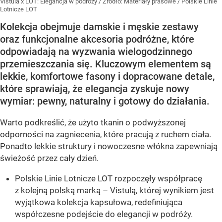
Vistula x LOT: Elegancja w podróży
/ Źródło:
Materiały prasowe
/
Polskie Linie
Lotnicze LOT
Kolekcja obejmuje damskie i męskie zestawy
oraz funkcjonalne akcesoria podróżne, które
odpowiadają na wyzwania wielogodzinnego
przemieszczania się. Kluczowym elementem są
lekkie, komfortowe fasony i dopracowane detale,
które sprawiają, że elegancja zyskuje nowy
wymiar: pewny, naturalny i gotowy do działania.
Warto podkreślić, że użyto tkanin o podwyższonej
odporności na zagniecenia, które pracują z ruchem ciała.
Ponadto lekkie struktury i nowoczesne włókna zapewniają
świeżość przez cały dzień.
Polskie Linie Lotnicze LOT rozpoczęły współpracę
z kolejną polską marką – Vistulą, której wynikiem jest
wyjątkowa kolekcja kapsułowa, redefiniująca
współczesne podejście do elegancji w podróży.