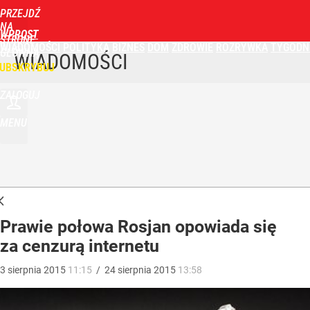
PRZEJDŹ
NA
WPROST
STRONĘ
WIADOMOŚCI
POLITYKA
BIZNES
DOM
ZDROWIE
ROZRYWKA
TYGODN
GŁÓWNĄ
WIADOMOŚCI
UBSKRYBUJ
ZALOGUJ
MENU
Prawie połowa Rosjan opowiada się
za cenzurą internetu
3
sierpnia
2015
11:15
/
24
sierpnia
2015
13:58