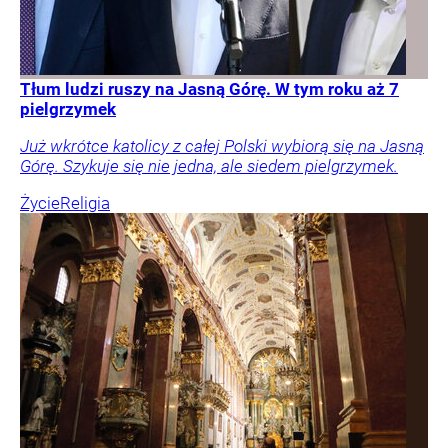
Tłum ludzi ruszy na Jasną Górę. W tym roku aż 7
pielgrzymek
Już wkrótce katolicy z całej Polski wybiorą się na Jasną
Górę. Szykuje się nie jedna, ale siedem pielgrzymek.
Życie
Religia