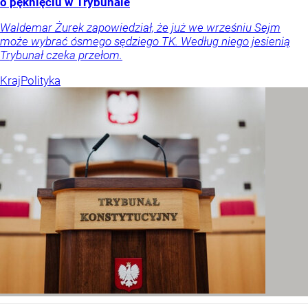
o pęknięciu w Trybunale
Waldemar Żurek zapowiedział, że już we wrześniu Sejm
może wybrać ósmego sędziego TK. Według niego jesienią
Trybunał czeka przełom.
Kraj
Polityka