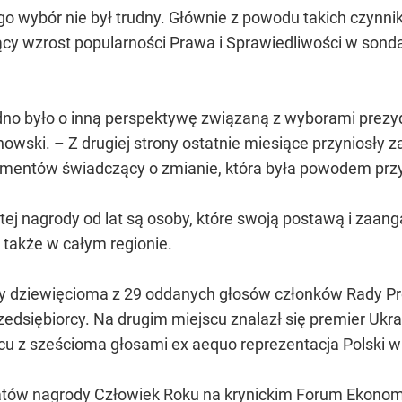
wybór nie był trudny. Głównie z powodu takich czynnik
ący wzrost popularności Prawa i Sprawiedliwości w so
dno było o inną perspektywę związaną z wyborami prezy
owski. – Z drugiej strony ostatnie miesiące przyniosły
lementów świadczący o zmianie, która była powodem przy
i tej nagrody od lat są osoby, które swoją postawą i z
z także w całym regionie.
ny dziewięcioma z 29 oddanych głosów członków Rady P
przedsiębiorcy. Na drugim miejscu znalazł się premier Ukr
cu z sześcioma głosami ex aequo reprezentacja Polski w
atów nagrody Człowiek Roku na krynickim Forum Ekonomic