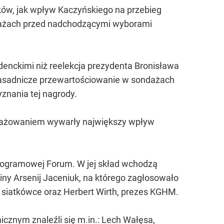
ów, jak wpływ Kaczyńskiego na przebieg
ndażach przed nadchodzącymi wyborami
denckimi niż reelekcja prezydenta Bronisława
 zasadnicze przewartościowanie w sondażach
znania tej nagrody.
aangażowaniem wywarły największy wpływ
rogramowej Forum. W jej skład wchodzą
ainy Arsenij Jaceniuk, na którego zagłosowało
 siatkówce oraz Herbert Wirth, prezes KGHM.
znym znaleźli się m.in.: Lech Wałęsa,