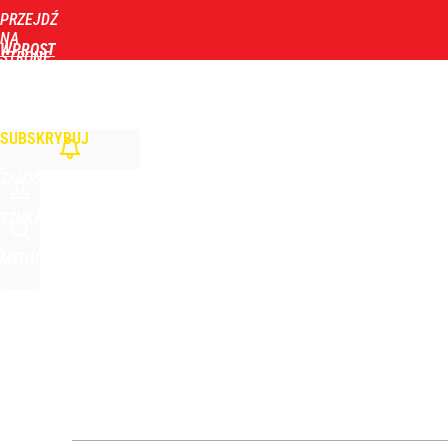
PRZEJDŹ
Udostępnij
23
Skomentuj
NA
WPROST
STRONĘ
GŁÓWNĄ
WIADOMOŚCI
POLITYKA
BIZNES
DOM
ZDROWIE
ROZRYWKA
TYGOD
Farmacja: wzrost pod presją. co czeka branżę do 
SUBSKRYBUJ
dodaj
ZALOGUJ
Wrze po roku Nawrockiego. „Największa hańba” ko
SZUKAJ
MENU
16
Zmiana przed wyborami w Krakowie. Kandydatka T
1