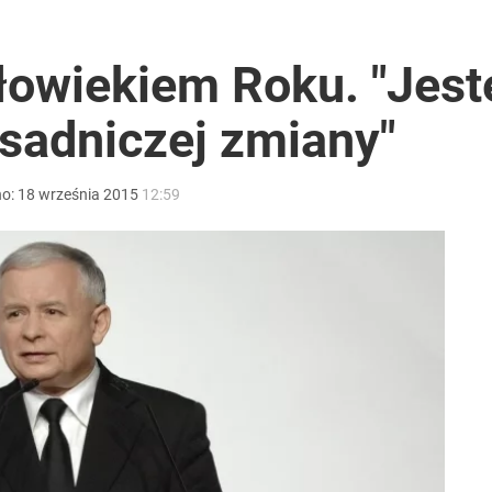
ter ujawnił powód
łowiekiem Roku. "Jes
sadniczej zmiany"
no:
18
września
2015
12:59
i go Polacy. Sondaż dla „Wprost”