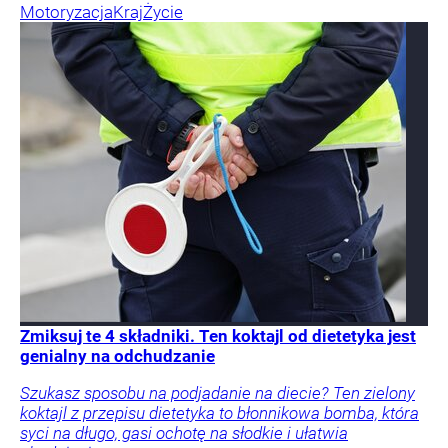
Motoryzacja
Kraj
Życie
Zmiksuj te 4 składniki. Ten koktajl od dietetyka jest
genialny na odchudzanie
Szukasz sposobu na podjadanie na diecie? Ten zielony
koktajl z przepisu dietetyka to błonnikowa bomba, która
syci na długo, gasi ochotę na słodkie i ułatwia