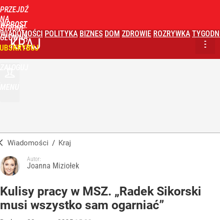
PRZEJDŹ
NA
WPROST
STRONĘ
WIADOMOŚCI
POLITYKA
BIZNES
DOM
ZDROWIE
ROZRYWKA
TYGODN
GŁÓWNĄ
KRAJ
UBSKRYBUJ
ZALOGUJ
MENU
Wiadomości
/
Kraj
Autor:
Joanna Miziołek
Kulisy pracy w MSZ. „Radek Sikorski
musi wszystko sam ogarniać”