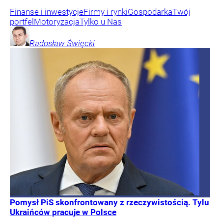
Finanse i inwestycje
Firmy i rynki
Gospodarka
Twój
portfel
Motoryzacja
Tylko u Nas
Radosław
Święcki
Pomysł PiS skonfrontowany z rzeczywistością. Tylu
Ukraińców pracuje w Polsce