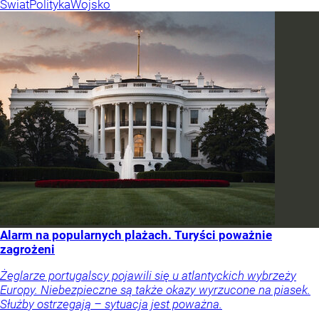
Świat
Polityka
Wojsko
Alarm na popularnych plażach. Turyści poważnie
zagrożeni
Żeglarze portugalscy pojawili się u atlantyckich wybrzeży
Europy. Niebezpieczne są także okazy wyrzucone na piasek.
Służby ostrzegają – sytuacja jest poważna.