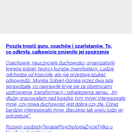
Poszła tropić guru, coachów i szarlatanów. To,
co odkryła, całkowicie zmieniło jej spojrzenie
Coachowie, nauczyciele duchowości, organizatorki
kręgów kobiet, twórcy kursów manifestacji. Ludzie
odchodzą od Kościoła, ale nie przestają szukać
odpowiedzi. Monika Sobień-Górska przez dwa lata
sprawdzała, co naprawdę kryje się za obietnicami
uzdrowienia, transformacji i odnalezienia sensu. „Im
dłużej pracowałam nad książką, tym mniej interesowało
mnie, czy nowa duchowość jest dobra czy zła. Coraz
bardziej interesowało mnie, dlaczego tak wielu ludzi jej
potrzebuje”.
Rozwój osobisty
Terapie
Psychologia
Życie
Tylko u