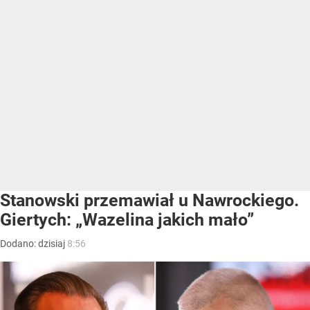
Stanowski przemawiał u Nawrockiego.
Giertych: „Wazelina jakich mało”
Dodano:
dzisiaj
8:56