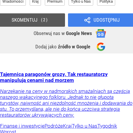
Wiadomości
Kraj
Premium
Tylko u Nas
Polityka
SKOMENTUJ
UDOSTĘPNIJ
2
Obserwuj nas
w
Google News
Dodaj jako
źródło w Google
Tajemnica paragonów grozy. Tak restauratorzy
manipulują cenami nad morzem
Narzekanie na ceny w nadmorskich smażalniach są częścią
naszego wakacyjnego folkloru. Jednak to nie głupota
turystów, naiwność ani niezdolność mnożenia i dodawania do
stu. To przemyślana, ale nie do końca uczciwa strategia
restauratorów ukrywających ceny.
Finanse i inwestycje
Podróże
Kraj
Tylko u Nas
Tygodnik
Wprost