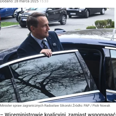
Dodano:
28
marca
2025
15:33
Minister spraw zagranicznych Radosław Sikorski
Źródło:
PAP
/
Piotr Nowak
– Wiceministrowie koalicyjni, zamiast wspomagać