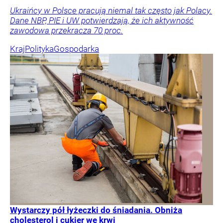
Ukraińcy w Polsce pracują niemal tak często jak Polacy.
Dane NBP, PIE i UW potwierdzają, że ich aktywność
zawodowa przekracza 70 proc.
Kraj
Polityka
Gospodarka
Wystarczy pół łyżeczki do śniadania. Obniża
cholesterol i cukier we krwi