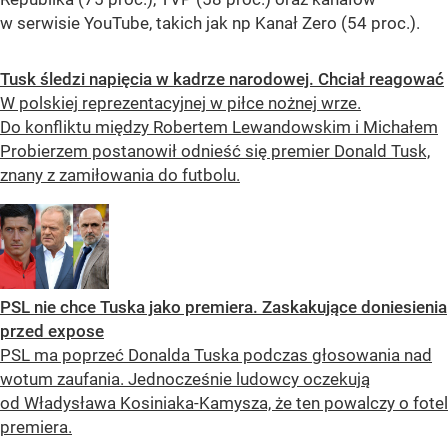
w serwisie YouTube, takich jak np Kanał Zero (54 proc.).
Tusk śledzi napięcia w kadrze narodowej. Chciał reagować
W polskiej reprezentacyjnej w piłce nożnej wrze.
Do konfliktu między Robertem Lewandowskim i Michałem
Probierzem postanowił odnieść się premier Donald Tusk,
znany z zamiłowania do futbolu.
PSL nie chce Tuska jako premiera. Zaskakujące doniesienia
przed expose
PSL ma poprzeć Donalda Tuska podczas głosowania nad
wotum zaufania. Jednocześnie ludowcy oczekują
od Władysława Kosiniaka-Kamysza, że ten powalczy o fotel
premiera.