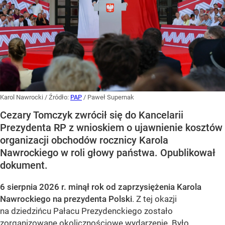
Karol Nawrocki
/ Źródło:
PAP
/
Paweł Supernak
Cezary Tomczyk zwrócił się do Kancelarii
Prezydenta RP z wnioskiem o ujawnienie kosztów
organizacji obchodów rocznicy Karola
Nawrockiego w roli głowy państwa. Opublikował
dokument.
6 sierpnia 2026 r. minął rok od zaprzysiężenia Karola
Nawrockiego na prezydenta Polski
. Z tej okazji
na dziedzińcu Pałacu Prezydenckiego zostało
zorganizowane okolicznościowe wydarzenie. Było