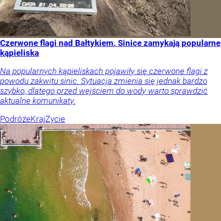
Czerwone flagi nad Bałtykiem. Sinice zamykają popularne
kąpieliska
Na popularnych kąpieliskach pojawiły się czerwone flagi z
powodu zakwitu sinic. Sytuacja zmienia się jednak bardzo
szybko, dlatego przed wejściem do wody warto sprawdzić
aktualne komunikaty.
Podróże
Kraj
Życie