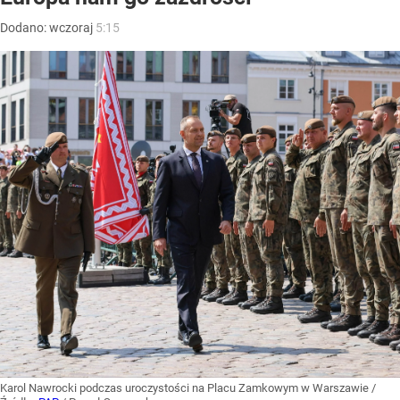
Dodano:
wczoraj
5:15
Karol Nawrocki podczas uroczystości na Placu Zamkowym w Warszawie
/