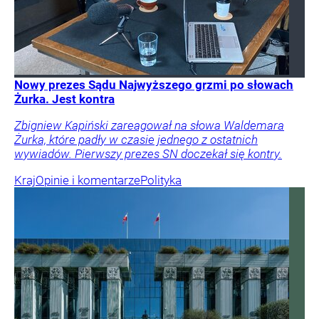
Nowy prezes Sądu Najwyższego grzmi po słowach
Żurka. Jest kontra
Zbigniew Kapiński zareagował na słowa Waldemara
Żurka, które padły w czasie jednego z ostatnich
wywiadów. Pierwszy prezes SN doczekał się kontry.
Kraj
Opinie i komentarze
Polityka