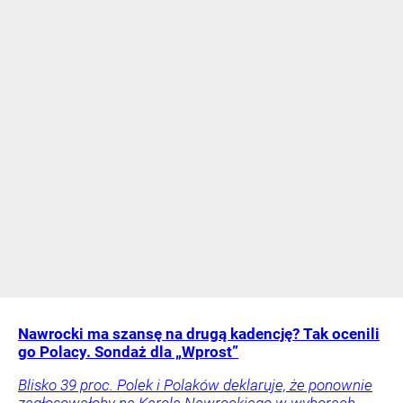
Nawrocki ma szansę na drugą kadencję? Tak ocenili
go Polacy. Sondaż dla „Wprost”
Blisko 39 proc. Polek i Polaków deklaruje, że ponownie