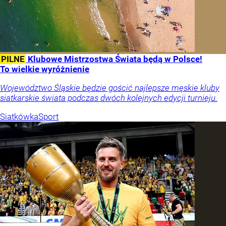
PILNE
Klubowe Mistrzostwa Świata będą w Polsce!
To wielkie wyróżnienie
Województwo Śląskie będzie gościć najlepsze męskie kluby
siatkarskie świata podczas dwóch kolejnych edycji turnieju.
Siatkówka
Sport