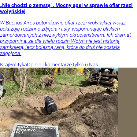
„Nie chodzi o zemstę”. Mocny apel w sprawie ofiar rzezi
wołyńskiej
W Buenos Aires potomkowie ofiar rzezi wołyńskiej wciąż
pokazują rodzinne zdjęcia i listy, wspominając bliskich
zamordowanych z niezwykłym okrucieństwem. Ich dramat
przypomina, że dla wielu rodzin Wołyń nie jest historią
zamkniętą, lecz bolesną raną, która do dziś nie została
zagojona.
Kraj
Polityka
Opinie i komentarze
Tylko u Nas