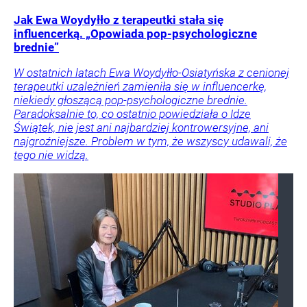
Jak Ewa Woydyłło z terapeutki stała się
influencerką. „Opowiada pop-psychologiczne
brednie”
W ostatnich latach Ewa Woydyłło-Osiatyńska z cenionej
terapeutki uzależnień zamieniła się w influencerkę,
niekiedy głoszącą pop-psychologiczne brednie.
Paradoksalnie to, co ostatnio powiedziała o Idze
Świątek, nie jest ani najbardziej kontrowersyjne, ani
najgroźniejsze. Problem w tym, że wszyscy udawali, że
tego nie widzą.