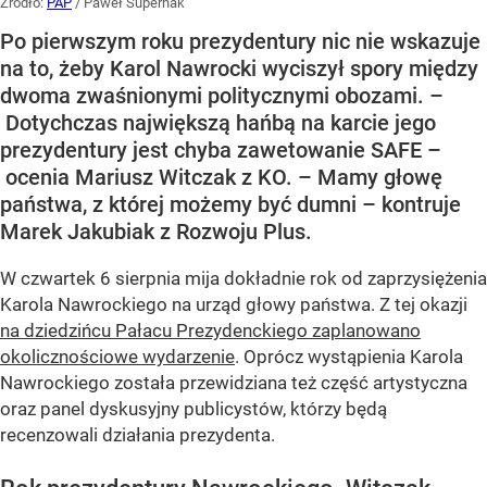
Źródło:
PAP
/
Paweł Supernak
Po pierwszym roku prezydentury nic nie wskazuje
na to, żeby Karol Nawrocki wyciszył spory między
dwoma zwaśnionymi politycznymi obozami. –
Dotychczas największą hańbą na karcie jego
prezydentury jest chyba zawetowanie SAFE –
ocenia Mariusz Witczak z KO. – Mamy głowę
państwa, z której możemy być dumni – kontruje
Marek Jakubiak z Rozwoju Plus.
W czwartek 6 sierpnia mija dokładnie rok od zaprzysiężenia
Karola Nawrockiego na urząd głowy państwa. Z tej okazji
na dziedzińcu Pałacu Prezydenckiego zaplanowano
okolicznościowe wydarzenie
. Oprócz wystąpienia Karola
Nawrockiego została przewidziana też część artystyczna
oraz panel dyskusyjny publicystów, którzy będą
recenzowali działania prezydenta.