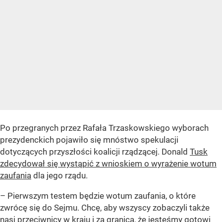
Po przegranych przez Rafała Trzaskowskiego wyborach
prezydenckich pojawiło się mnóstwo spekulacji
dotyczących przyszłości koalicji rządzącej. Donald
Tusk
zdecydował się wystąpić z wnioskiem o wyrażenie wotum
zaufania
dla jego rządu.
– Pierwszym testem będzie wotum zaufania, o które
zwrócę się do Sejmu. Chcę, aby wszyscy zobaczyli także
nasi przeciwnicy w kraju i za granicą, że jesteśmy gotowi