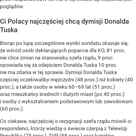
poglądów.
Ci Polacy najczęściej chcą dymisji Donalda
Tuska
Biorąc po lupę szczegółowe wyniki sondażu okazuje się,
że wśród osób deklarujących poparcie dla KO, 81 proc.
nie chce zmian na stanowisku szefa rządu, 9 proc.
opowiada się za odejściem Donalda Tuska 10 proc.
nie ma zdania w tej sprawie. Dymisji Donalda Tuska
częściej oczekiwaliby mężczyźni (48 proc.) niż kobiety (40
proc.), a także osoby w wieku 60–69 lat (51 proc.)
oraz mieszkańcy średnich i dużych miast (po 40 proc.)
i osoby z wykształceniem podstawowym lub zawodowym
(60 proc.).
Co ciekawe, najczęściej o rezygnacji szefa rządu mówili ci
respondenci, którzy wiedzę o świecie czerpią z Telewizji
Republika (75 proc.), TVP (58 proc.) oraz kanałów