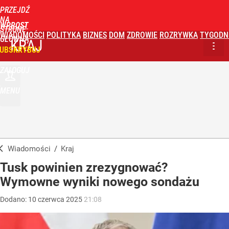
PRZEJDŹ
NA
WPROST
STRONĘ
WIADOMOŚCI
POLITYKA
BIZNES
DOM
ZDROWIE
ROZRYWKA
TYGODN
GŁÓWNĄ
KRAJ
UBSKRYBUJ
ZALOGUJ
MENU
Wiadomości
/
Kraj
Tusk powinien zrezygnować?
Wymowne wyniki nowego sondażu
Dodano:
10
czerwca
2025
21:08