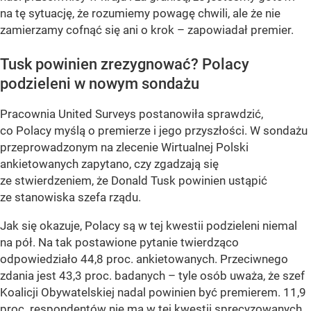
na tę sytuację, że rozumiemy powagę chwili, ale że nie
zamierzamy cofnąć się ani o krok – zapowiadał premier.
Tusk powinien zrezygnować? Polacy
podzieleni w nowym sondażu
Pracownia United Surveys postanowiła sprawdzić,
co Polacy myślą o premierze i jego przyszłości. W sondażu
przeprowadzonym na zlecenie Wirtualnej Polski
ankietowanych zapytano, czy zgadzają się
ze stwierdzeniem, że Donald Tusk powinien ustąpić
ze stanowiska szefa rządu.
Jak się okazuje, Polacy są w tej kwestii podzieleni niemal
na pół. Na tak postawione pytanie twierdząco
odpowiedziało 44,8 proc. ankietowanych. Przeciwnego
zdania jest 43,3 proc. badanych – tyle osób uważa, że szef
Koalicji Obywatelskiej nadal powinien być premierem. 11,9
proc. respondentów nie ma w tej kwestii sprecyzowanych