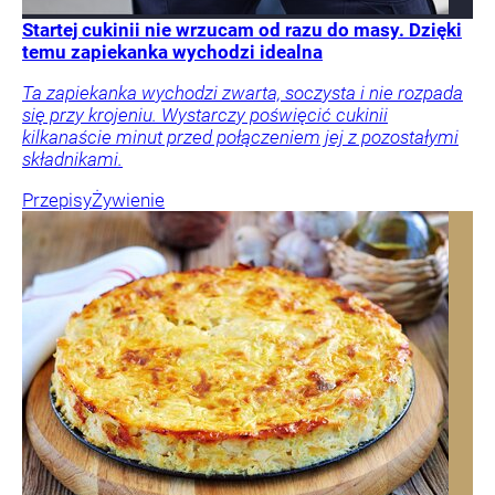
Startej cukinii nie wrzucam od razu do masy. Dzięki
temu zapiekanka wychodzi idealna
Ta zapiekanka wychodzi zwarta, soczysta i nie rozpada
się przy krojeniu. Wystarczy poświęcić cukinii
kilkanaście minut przed połączeniem jej z pozostałymi
składnikami.
Przepisy
Żywienie