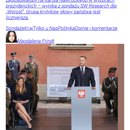
zagłosowałoby na Karola Nawrockiego w wyborach
prezydenckich – wynika z sondażu SW Research dla
„Wprost”. Grupa krytyków głowy państwa jest
liczniejsza.
Sondaże
Kraj
Tylko u Nas
Polityka
Opinie i komentarze
Magdalena
Frindt