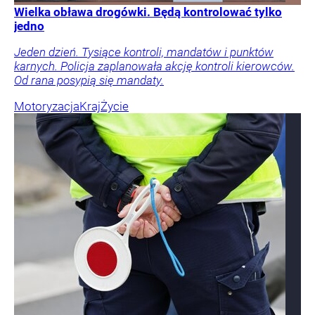
Wielka obława drogówki. Będą kontrolować tylko
jedno
Jeden dzień. Tysiące kontroli, mandatów i punktów
karnych. Policja zaplanowała akcję kontroli kierowców.
Od rana posypią się mandaty.
Motoryzacja
Kraj
Życie