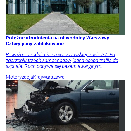
Potężne utrudnienia na obwodnicy Warszawy.
Cztery pasy zablokowane
Poważne utrudnienia na warszawskiej trasie S2. Po
zderzeniu trzech samochodów jedna osoba trafiła do
szpitala. Ruch odbywa się pasem awaryjnym.
Motoryzacja
Kraj
Warszawa