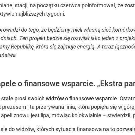
anej stacji, na początku czerwca poinformował, że
zost
tywie najbliższych tygodni.
rowadzi do tego, że będziemy mieli własną sieć komórkow
niach. Ten projekt będzie się rozwijał jako jeden z projek
my Republikę, która się zajmuje energią. A teraz łączno
państwa
pele o finansowe wsparcie. „Ekstra pa
 stale prosi swoich widzów o finansowe wsparcie
. Ostat
 prezesem i ta przerywana linia, która popięła się w górę
 apeli znowu jest lipa, mówiąc kolokwialnie – stwierdził,
 się do widzów, których sytuacja finansowa na to pozwala,