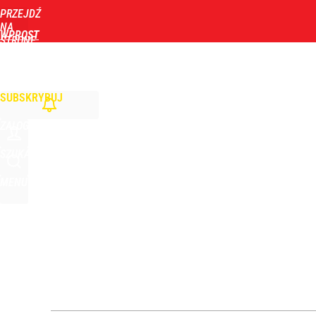
PRZEJDŹ
Udostępnij
0
Skomentuj
NA
WPROST
STRONĘ
GŁÓWNĄ
WIADOMOŚCI
POLITYKA
BIZNES
DOM
ZDROWIE
ROZRYWKA
TYGOD
Vistula x LOT: Elegancja w podróży. Premiera wspó
SUBSKRYBUJ
dodaj
ZALOGUJ
Prawdziwa wartość różnorodności
SZUKAJ
MENU
dodaj
Farmacja: wzrost pod presją. co czeka branżę do 
dodaj