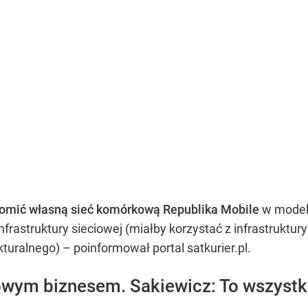
omić własną sieć komórkową Republika Mobile
w modelu
nfrastruktury sieciowej (miałby korzystać z infrastruktu
kturalnego) – poinformował portal satkurier.pl.
owym biznesem. Sakiewicz: To wszystk