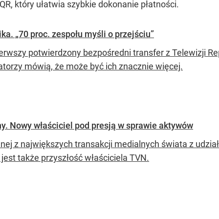
QR, który ułatwia szybkie dokonanie płatności.
ka. „70 proc. zespołu myśli o przejściu”
ierwszy potwierdzony bezpośredni transfer z Telewizji
atorzy mówią, że może być ich znacznie więcej.
ny. Nowy właściciel pod presją w sprawie aktywów
dnej z największych transakcji medialnych świata z udz
 jest także przyszłość właściciela TVN.