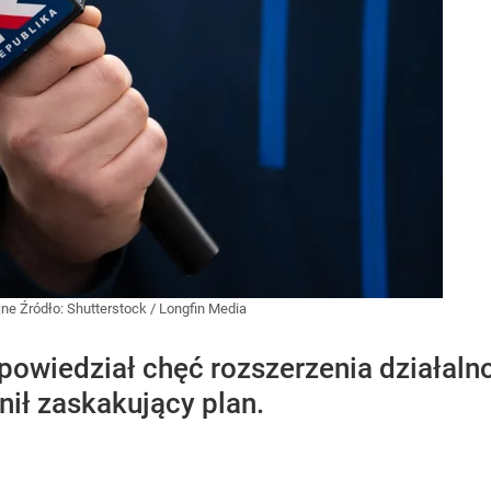
yjne
Źródło:
Shutterstock
/
Longfin Media
powiedział chęć rozszerzenia działaln
ił zaskakujący plan.