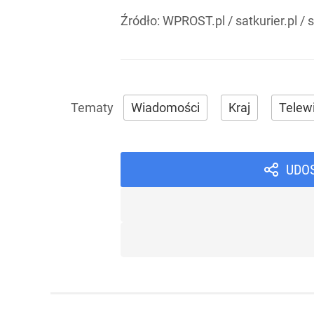
Źródło:
WPROST.pl
/
satkurier.pl /
Wiadomości
Kraj
Telewi
UDO