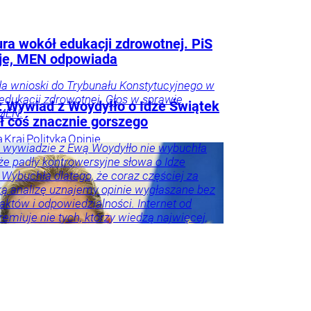
ra wokół edukacji zdrowotnej. PiS
je, MEN odpowiada
da wnioski do Trybunału Konstytucyjnego w
edukacji zdrowotnej. Głos w sprawie
: Wywiad z Woydyłło o Idze Świątek
 MEN.
ł coś znacznie gorszego
a
Kraj
Polityka
Opinie
 wywiadzie z Ewą Woydyłło nie wybuchła
arze
 że padły kontrowersyjne słowa o Idze
 Wybuchła dlatego, że coraz częściej za
ą analizę uznajemy opinie wygłaszane bez
faktów i odpowiedzialności. Internet od
emiuje nie tych, którzy wiedzą najwięcej,
, którzy mówią najgłośniej.
rze
Kraj
Sport
Tylko