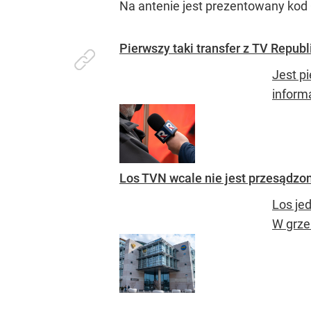
Na antenie jest prezentowany kod 
Pierwszy taki transfer z TV Republi
Jest p
inform
Los TVN wcale nie jest przesądzo
Los je
W grze