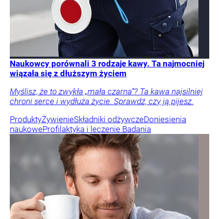
Naukowcy porównali 3 rodzaje kawy. Ta najmocniej
wiązała się z dłuższym życiem
Myślisz, że to zwykła „mała czarna”? Ta kawa najsilniej
chroni serce i wydłuża życie. Sprawdź, czy ją pijesz.
Produkty
Żywienie
Składniki odżywcze
Doniesienia
naukowe
Profilaktyka i leczenie
Badania