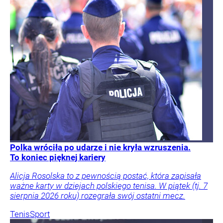
Polka wróciła po udarze i nie kryła wzruszenia.
To koniec pięknej kariery
Alicja Rosolska to z pewnością postać, która zapisała
ważne karty w dziejach polskiego tenisa. W piątek (tj. 7
sierpnia 2026 roku) rozegrała swój ostatni mecz.
Tenis
Sport