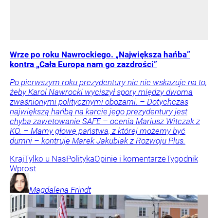
Wrze po roku Nawrockiego. „Największa hańba”
kontra „Cała Europa nam go zazdrości”
Po pierwszym roku prezydentury nic nie wskazuje na to,
żeby Karol Nawrocki wyciszył spory między dwoma
zwaśnionymi politycznymi obozami. – Dotychczas
największą hańbą na karcie jego prezydentury jest
chyba zawetowanie SAFE – ocenia Mariusz Witczak z
KO. – Mamy głowę państwa, z której możemy być
dumni – kontruje Marek Jakubiak z Rozwoju Plus.
Kraj
Tylko u Nas
Polityka
Opinie i komentarze
Tygodnik
Wprost
Magdalena
Frindt