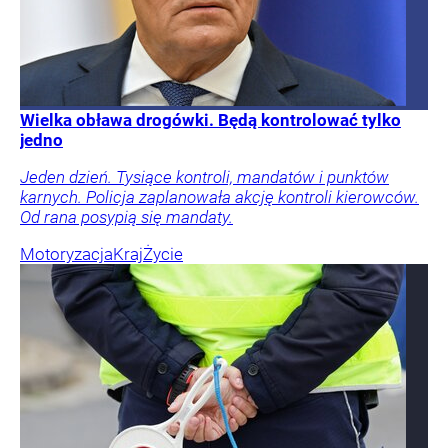
Wielka obława drogówki. Będą kontrolować tylko
jedno
Jeden dzień. Tysiące kontroli, mandatów i punktów
karnych. Policja zaplanowała akcję kontroli kierowców.
Od rana posypią się mandaty.
Motoryzacja
Kraj
Życie