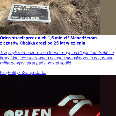
Orlen stracił przez nich 1,5 mld zł? Menedżerom
z czasów Obajtka grozi po 25 lat więzienia
Trzej byli menedżerowie Orlenu mogą na długie lata trafić za
kraty. Właśnie skierowano do sądu akt oskarżenia w sprawie
miliardowych strat państwowej spółki.
Kraj
Polityka
Gospodarka