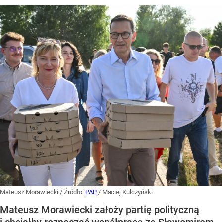
Mateusz Morawiecki
/ Źródło:
PAP
/
Maciej Kulczyński
Mateusz Morawiecki założy partię polityczną
i chciałby rozpocząć współpracę ze Sławomirem