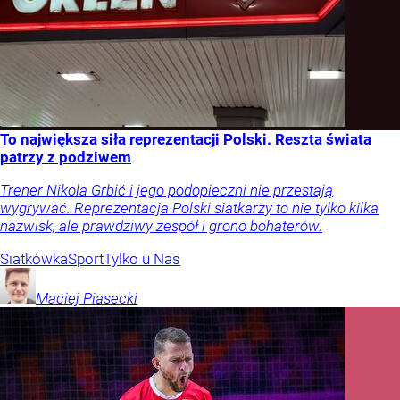
To największa siła reprezentacji Polski. Reszta świata
patrzy z podziwem
Trener Nikola Grbić i jego podopieczni nie przestają
wygrywać. Reprezentacja Polski siatkarzy to nie tylko kilka
nazwisk, ale prawdziwy zespół i grono bohaterów.
Siatkówka
Sport
Tylko u Nas
Maciej
Piasecki