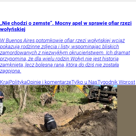
„Nie chodzi o zemstę”. Mocny apel w sprawie ofiar rzezi
wołyńskiej
W Buenos Aires potomkowie ofiar rzezi wołyńskiej wciąż
pokazują rodzinne zdjęcia i listy, wspominając bliskich
zamordowanych z niezwykłym okrucieństwem. Ich dramat
przypomina, że dla wielu rodzin Wołyń nie jest historią
zamkniętą, lecz bolesną raną, która do dziś nie została
zagojona.
Kraj
Polityka
Opinie i komentarze
Tylko u Nas
Tygodnik Wprost