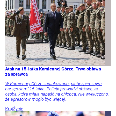
Atak na 15-latka Kamiennej Górze. Trwa obława
za sprawcą
W Kamiennej Górze zaatakowano „niebezpiecznym
narzędziem” 15-latka. Policja prowadzi obławę za
osobą, która miała napaść na chłopca. Nie wykluczono,
że agresorów mogło być więcej.
Kraj
Życie