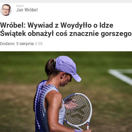
Autor:
Jan Wróbel
Wróbel: Wywiad z Woydyłło o Idze
Świątek obnażył coś znacznie gorszego
Dodano:
5
sierpnia
6:08