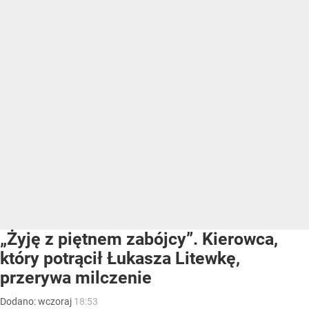
„Żyję z piętnem zabójcy”. Kierowca,
który potrącił Łukasza Litewkę,
przerywa milczenie
Dodano:
wczoraj
18:53