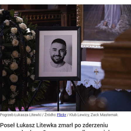
Pogrzeb Łukasza Litewki
/ Źródło:
Flickr
/
Klub Lewicy, Zack Masternak
Poseł Łukasz Litewka zmarł po zderzeniu