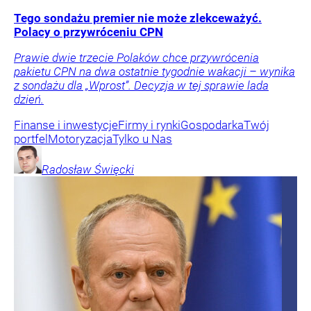
Tego sondażu premier nie może zlekceważyć.
Polacy o przywróceniu CPN
Prawie dwie trzecie Polaków chce przywrócenia
pakietu CPN na dwa ostatnie tygodnie wakacji – wynika
z sondażu dla „Wprost”. Decyzja w tej sprawie lada
dzień.
Finanse i inwestycje
Firmy i rynki
Gospodarka
Twój
portfel
Motoryzacja
Tylko u Nas
Radosław
Święcki