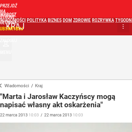
PRZEJDŹ
NA
WPROST
STRONĘ
WIADOMOŚCI
POLITYKA
BIZNES
DOM
ZDROWIE
ROZRYWKA
TYGODN
GŁÓWNĄ
KRAJ
UBSKRYBUJ
ZALOGUJ
MENU
Wiadomości
/
Kraj
"Marta i Jarosław Kaczyńscy mogą
napisać własny akt oskarżenia"
22
marca
2013
10:03
/
22
marca
2013
10:03