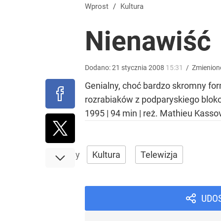
Nawrocki ma szansę na drugą kadencję? Tak ocenil
Wprost
/
Kultura
Nienawiść
8
Farmacja: wzrost pod presją. co czeka branżę do 
Dodano:
21
stycznia
2008
15:31
/
Zmienion
Genialny, choć bardzo skromny fo
dodaj
rozrabiaków z podparyskiego blokow
1995 | 94 min | reż. Mathieu Kass
Wrze po roku Nawrockiego. „Największa hańba” ko
Kultura
Telewizja
15
UDO