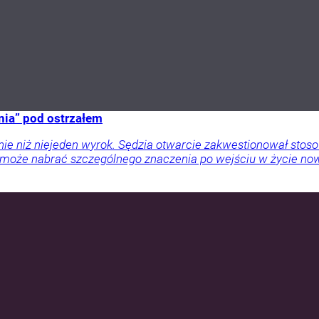
enia” pod ostrzałem
 niż niejeden wyrok. Sędzia otwarcie zakwestionował stosow
 może nabrać szczególnego znaczenia po wejściu w życie now