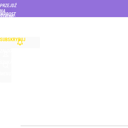
PRZEJDŹ
Udostępnij
0
Skomentuj
NA
WPROST
STRONĘ
GŁÓWNĄ
WIADOMOŚCI
POLITYKA
BIZNES
DOM
ZDROWIE
ROZRYWKA
TYGOD
To nie jest zwykły katar. Polipy nosa odbierają wę
SUBSKRYBUJ
dodaj
ZALOGUJ
Vistula x LOT: Elegancja w podróży. Premiera wspó
SZUKAJ
MENU
dodaj
Turystka na plaży w Ustce zaalarmowała służby. Ob
dodaj