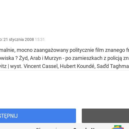
i go Polacy. Sondaż dla „Wprost”
2030 roku?
o:
21
stycznia
2008
15:31
rmalnie, mocno zaangażowany politycznie film znanego f
iska ? Żyd, Arab i Murzyn - po zamieszkach z policją zna
ovitz | wyst. Vincent Cassel, Hubert Koundé, Saďd Taghma
ntra „Cała Europa nam go zazdrości”
STĘPNIJ