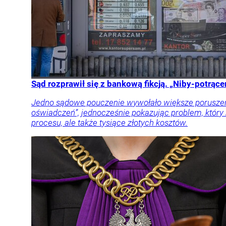
Sąd rozprawił się z bankową fikcją. „Niby-potrąc
Jedno sądowe pouczenie wywołało większe poruszenie
oświadczeń”, jednocześnie pokazując problem, który
procesu, ale także tysiące złotych kosztów.