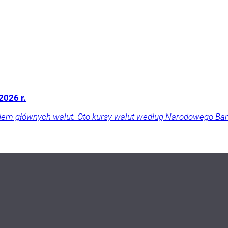
2026 r.
dem głównych walut. Oto kursy walut według Narodowego Ban