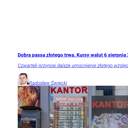
Dobra passa złotego trwa. Kursy walut 6 sierpnia 
Czwartek przynosi dalsze umocnienie złotego wzglę
Radosław
Święcki