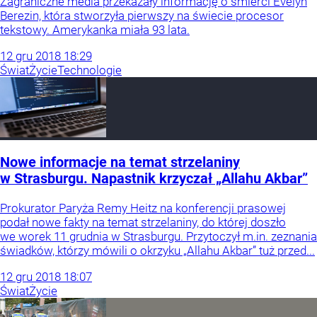
Zagraniczne media przekazały informację o śmierci Evelyn
Berezin, która stworzyła pierwszy na świecie procesor
tekstowy. Amerykanka miała 93 lata.
12
gru
2018
18:29
Świat
Życie
Technologie
Nowe informacje na temat strzelaniny
w Strasburgu. Napastnik krzyczał „Allahu Akbar”
Prokurator Paryża Remy Heitz na konferencji prasowej
podał nowe fakty na temat strzelaniny, do której doszło
we worek 11 grudnia w Strasburgu. Przytoczył m.in. zeznania
świadków, którzy mówili o okrzyku „Allahu Akbar” tuż przed...
12
gru
2018
18:07
Świat
Życie