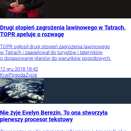
Drugi stopień zagrożenia lawinowego w Tatrach.
TOPR apeluje o rozwagę
TOPR ogłosił drugi stopień zagrożenia lawinowego
w Tatrach i zaapelował do turystów i taterników
o dopasowanie planów do warunków pogodowych.
12
gru
2018
18:42
Kraj
Pogoda
Życie
Nie żyje Evelyn Berezin. To ona stworzyła
pierwszy procesor tekstowy