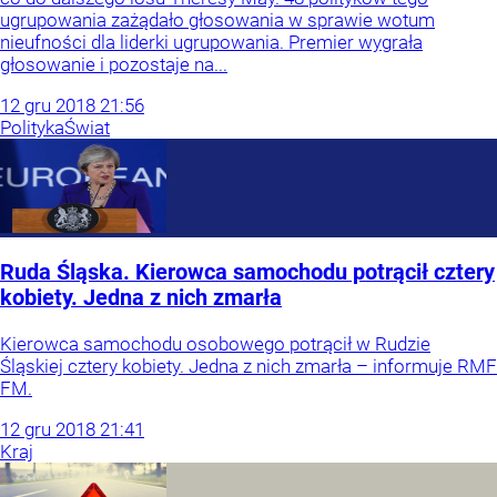
ugrupowania zażądało głosowania w sprawie wotum
nieufności dla liderki ugrupowania. Premier wygrała
głosowanie i pozostaje na...
12
gru
2018
21:56
Polityka
Świat
Ruda Śląska. Kierowca samochodu potrącił cztery
kobiety. Jedna z nich zmarła
Kierowca samochodu osobowego potrącił w Rudzie
Śląskiej cztery kobiety. Jedna z nich zmarła – informuje RMF
FM.
12
gru
2018
21:41
Kraj