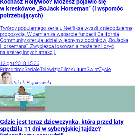
Kochasz Hollywoo? Możesz pojawić się
w kreskówce „BoJack Horseman” (i wspomóc
potrzebujących)
Twórcy popularnego serialu Netfliksa wyszli z niecodzienną
propozycją. W zamian za wsparcie fundacji California
Community oferują udział w jednym z odcinków „BoJacka
Horsemana”. Zwycięzca losowania może też liczyć
na szereg innych atrakcji.
12
gru
2018
15:36
Prime time
Seriale
Telewizja
Film
Kultura
Świat
Życie
Jakub
Bojakowski
Gdzie jest teraz dziewczynka, która przed laty
spędziła 11 dni w syberyjskiej tajdze?