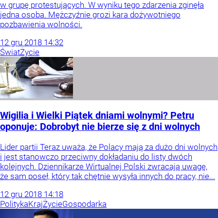
w grupę protestujących. W wyniku tego zdarzenia zginęła
jedna osoba. Mężczyźnie grozi kara dożywotniego
pozbawienia wolności.
12
gru
2018
14:32
Świat
Życie
Wigilia i Wielki Piątek dniami wolnymi? Petru
oponuje: Dobrobyt nie bierze się z dni wolnych
Lider partii Teraz uważa, że Polacy mają za dużo dni wolnych
i jest stanowczo przeciwny dokładaniu do listy dwóch
kolejnych. Dziennikarze Wirtualnej Polski zwracają uwagę,
że sam poseł, który tak chętnie wysyła innych do pracy, nie...
12
gru
2018
14:18
Polityka
Kraj
Życie
Gospodarka