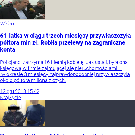
Wideo
61-latka w ciągu trzech miesięcy przywłaszczyła
półtora mln zł. Robiła przelewy na zagraniczne
konta
Policjanci zatrzymali 61-letnią kobietę. Jak ustali, była ona
księgową w firmie zajmującej się nieruchomościami –
w okresie 3 miesięcy najprawdopodobniej przywłaszczyła
około półtora miliona złotych.
12
gru
2018
15:42
Kraj
Życie