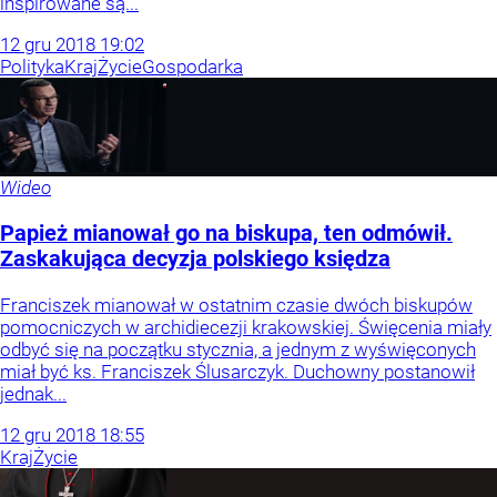
inspirowane są...
12
gru
2018
19:02
Polityka
Kraj
Życie
Gospodarka
Wideo
Papież mianował go na biskupa, ten odmówił.
Zaskakująca decyzja polskiego księdza
Franciszek mianował w ostatnim czasie dwóch biskupów
pomocniczych w archidiecezji krakowskiej. Święcenia miały
odbyć się na początku stycznia, a jednym z wyświęconych
miał być ks. Franciszek Ślusarczyk. Duchowny postanowił
jednak...
12
gru
2018
18:55
Kraj
Życie