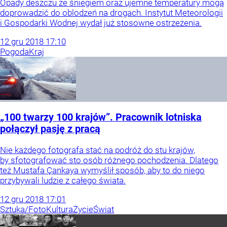
Opady deszczu ze śniegiem oraz ujemne temperatury mogą
doprowadzić do oblodzeń na drogach. Instytut Meteorologii
i Gospodarki Wodnej wydał już stosowne ostrzeżenia.
12
gru
2018
17:10
Pogoda
Kraj
„100 twarzy 100 krajów”. Pracownik lotniska
połączył pasję z pracą
Nie każdego fotografa stać na podróż do stu krajów,
by sfotografować sto osób różnego pochodzenia. Dlatego
też Mustafa Çankaya wymyślił sposób, aby to do niego
przybywali ludzie z całego świata.
12
gru
2018
17:01
Sztuka/Foto
Kultura
Życie
Świat