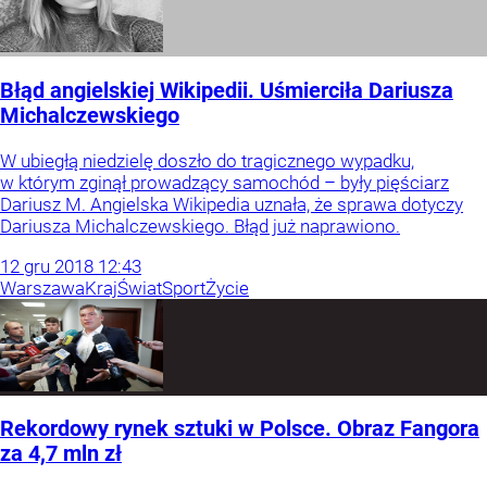
Błąd angielskiej Wikipedii. Uśmierciła Dariusza
Michalczewskiego
W ubiegłą niedzielę doszło do tragicznego wypadku,
w którym zginął prowadzący samochód – były pięściarz
Dariusz M. Angielska Wikipedia uznała, że sprawa dotyczy
Dariusza Michalczewskiego. Błąd już naprawiono.
12
gru
2018
12:43
Warszawa
Kraj
Świat
Sport
Życie
Rekordowy rynek sztuki w Polsce. Obraz Fangora
za 4,7 mln zł