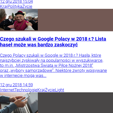
12
gru
2018
15:04
Kraj
Polityka
Życie
Czego szukali w Google Polacy w 2018 r.? Lista
haseł może was bardzo zaskoczyć
Czego Polacy szukali w Google w 2018 r.? Hasła, które
najszybciej zyskiwały na popularności w wyszukiwarce,
to m.in. „Mistrzostwa Świata w Piłce Nożnej 2018”
oraz „wybory samorządowe”. Niektóre zwroty wpisywane
w internecie mogą was...
12
gru
2018
14:59
Internet
Technologie
Kraj
Życie
Light