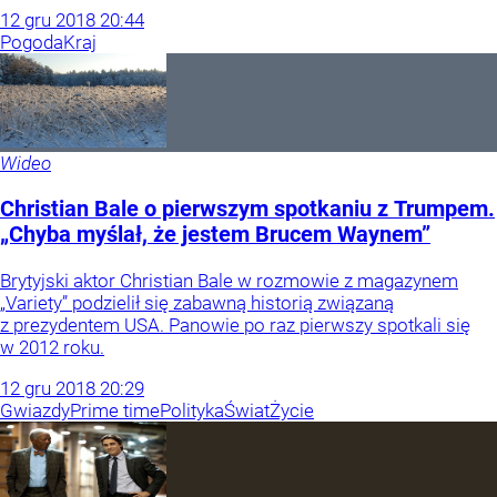
12
gru
2018
20:44
Pogoda
Kraj
Wideo
Christian Bale o pierwszym spotkaniu z Trumpem.
„Chyba myślał, że jestem Brucem Waynem”
Brytyjski aktor Christian Bale w rozmowie z magazynem
„Variety” podzielił się zabawną historią związaną
z prezydentem USA. Panowie po raz pierwszy spotkali się
w 2012 roku.
12
gru
2018
20:29
Gwiazdy
Prime time
Polityka
Świat
Życie