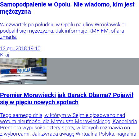
Samopodpalenie w Opolu. Nie wiadomo, kim jest
mężczyzna
W czwartek po południu w Opolu na ulicy Wrocławskiej
podpalił się mężczyzna. Jak informuje RMF FM, ofiara
zmarła.
12
gru
2018
19:10
Kraj
Premier Morawiecki jak Barack Obama? Pojawił
się w pięciu nowych spotach
Tego samego dnia, w którym w Sejmie głosowano nad
wotum nieufności dla Mateusza Morawieckiego, Kancelaria
Premiera wypuściła cztery spoty, w których rozmawia on
z wyborcami. Jak zwraca uwagę Wirtualna Polska, nagrania