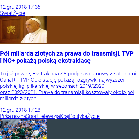
12
gru
2018
17:36
Świat
Życie
Pół miliarda złotych za prawa do transmisji. TVP
i NC+ pokażą polską ekstraklasę
To już pewne, Ekstraklasa SA podpisała umowy ze stacjami
Canal+ i TVP. Obie stację pokażą rozgrywki najwyższej
polskiej ligi piłkarskiej w sezonach 2019/2020
oraz 2020/2021. Prawa do transmisji kosztowały około pół
miliarda złotych.
12
gru
2018
17:28
Piłka nożna
Sport
Telewizja
Kraj
Polityka
Życie