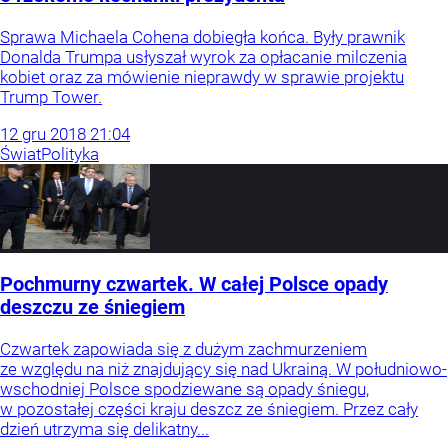
Sprawa Michaela Cohena dobiegła końca. Były prawnik
Donalda Trumpa usłyszał wyrok za opłacanie milczenia
kobiet oraz za mówienie nieprawdy w sprawie projektu
Trump Tower.
12
gru
2018
21:04
Świat
Polityka
Pochmurny czwartek. W całej Polsce opady
deszczu ze śniegiem
Czwartek zapowiada się z dużym zachmurzeniem
ze względu na niż znajdujący się nad Ukrainą. W południowo-
wschodniej Polsce spodziewane są opady śniegu,
w pozostałej części kraju deszcz ze śniegiem. Przez cały
dzień utrzyma się delikatny...