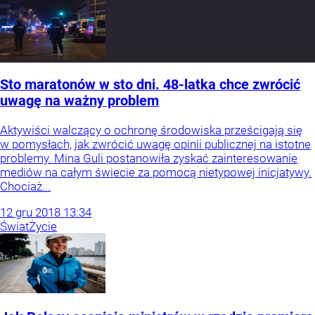
Sto maratonów w sto dni. 48-latka chce zwrócić
uwagę na ważny problem
Aktywiści walczący o ochronę środowiska prześcigają się
w pomysłach, jak zwrócić uwagę opinii publicznej na istotne
problemy. Mina Guli postanowiła zyskać zainteresowanie
mediów na całym świecie za pomocą nietypowej inicjatywy.
Chociaż...
12
gru
2018
13:34
Świat
Życie