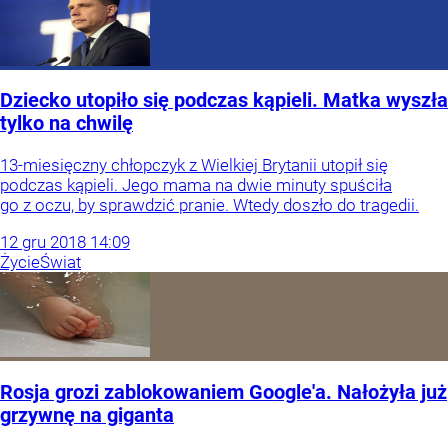
Dziecko utopiło się podczas kąpieli. Matka wyszła
tylko na chwilę
13-miesięczny chłopczyk z Wielkiej Brytanii utopił się
podczas kąpieli. Jego mama na dwie minuty spuściła
go z oczu, by sprawdzić pranie. Wtedy doszło do tragedii.
12
gru
2018
14:09
Życie
Świat
Rosja grozi zablokowaniem Google'a. Nałożyła już
grzywnę na giganta