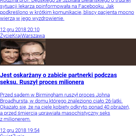
Rodzina prof. Dębskiego ze Szpitala Bielańskiego o trudnej
sytuacji lekarza poinformowała na Facebooku. Jak
podkreślono w krótkim komunikacie, bliscy pacjenta mocno
wierzą w jego wyzdrowienie.
12
gru
2018
20:10
Życie
Kraj
Warszawa
Jest oskarżany o zabicie partnerki podczas
seksu. Ruszył proces milionera
Przed sądem w Birmingham ruszył proces Johna
Broadhursta, w domu którego znaleziono ciało 26-latki.
Okazało się, że na ciele kobiety odkryto ponad 40 obrażeń,
a przed śmiercią uprawiała masochistyczny seks
z milionerem.
12
gru
2018
19:54