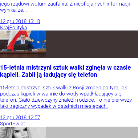
jego rządowi wotum zaufania. Z nieoficjalnych informacji
wynika, że...
12
gru
2018
13:10
Kraj
Polityka
15-letnia mistrzyni sztuk walki zginęła w czasie
kąpieli. Zabił ją ładujący się telefon
15-letnia mistrzyni sztuk walki z Rosji zmarła po tym, jak
podczas kąpieli w wannie do wody wpadł ładujący się
telefon. Ciało dziewczyny znaleźli rodzice. To nie pierwszy
taki tragiczny wypadek w ostatnich miesiącach.
12
gru
2018
12:57
Sport
Świat