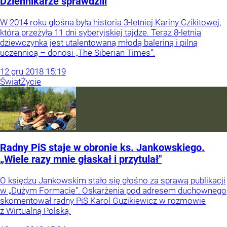
Dziennikarze sprawdzili
W 2014 roku głośna była historia 3-letniej Kariny Czikitowej,
która przeżyła 11 dni syberyjskiej tajdze. Teraz 8-letnia
dziewczynka jest utalentowaną młodą baleriną i pilną
uczennicą – donosi „The Siberian Times”.
12
gru
2018
15:19
Świat
Życie
Radny PiS staje w obronie ks. Jankowskiego.
„Wiele razy mnie głaskał i przytulał"
O księdzu Jankowskim stało się głośno za sprawą publikacji
w „Dużym Formacie”. Oskarżenia pod adresem duchownego
skomentował radny PiS Karol Guzikiewicz w rozmowie
z Wirtualną Polską.