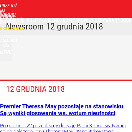
PRZEJDŹ
NA
WPROST
STRONĘ
WIADOMOŚCI
POLITYKA
BIZNES
DOM
ZDROWIE
ROZRYWKA
TYGODN
GŁÓWNĄ
Newsroom
12 grudnia 2018
UBSKRYBUJ
ZALOGUJ
MENU
12 GRUDNIA 2018
Premier Theresa May pozostaje na stanowisku.
Są wyniki głosowania ws. wotum nieufności
Po godzinie 22 poznaliśmy decyzję Partii Konserwatywnej
co do dalszego losu Theresy May. 48 polityków tego