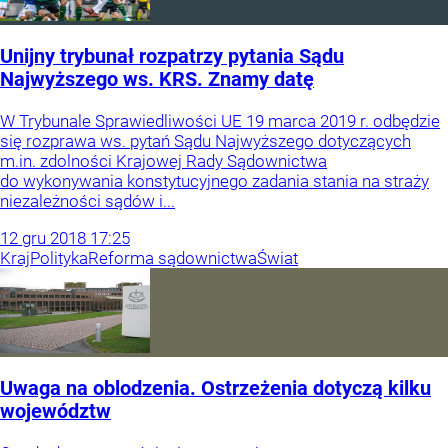
Unijny trybunał rozpatrzy pytania Sądu
Najwyższego ws. KRS. Znamy datę
W Trybunale Sprawiedliwości UE 19 marca 2019 r. odbędzie
się rozprawa ws. pytań Sądu Najwyższego dotyczących
m.in. zdolności Krajowej Rady Sądownictwa
do wykonywania konstytucyjnego zadania stania na straży
niezależności sądów i...
12
gru
2018
17:25
Kraj
Polityka
Reforma sądownictwa
Świat
Uwaga na oblodzenia. Ostrzeżenia dotyczą kilku
województw