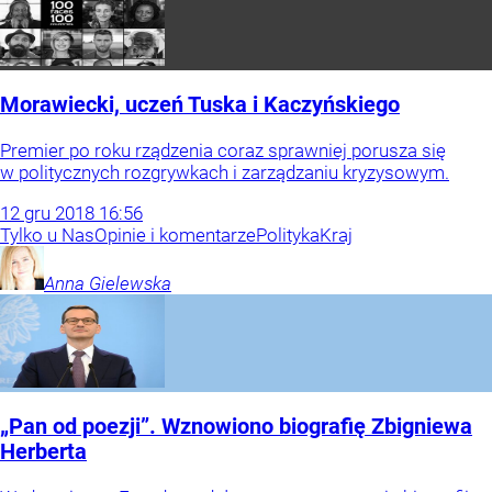
Morawiecki, uczeń Tuska i Kaczyńskiego
Premier po roku rządzenia coraz sprawniej porusza się
w politycznych rozgrywkach i zarządzaniu kryzysowym.
12
gru
2018
16:56
Tylko u Nas
Opinie i komentarze
Polityka
Kraj
Anna
Gielewska
„Pan od poezji”. Wznowiono biografię Zbigniewa
Herberta