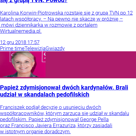
się z grupą TVN. Powód?
Karolina Korwin-Piotrowska rozstaje się z grupą TVN po 12
latach współpracy. – Na pewno nie skaczę w próżnię –
mówi dziennikarka w rozmowie z portalem
Wirtualnemedia.pl.
12
gru
2018
17:57
Prime time
Telewizja
Gwiazdy
Papież zdymisjonował dwóch kardynałów. Brali
udział w skandalach pedofilskich
Franciszek podjął decyzję o usunięciu dwóch
współpracowników, którym zarzuca się udział w skandalu
pedofilskim. Papież zdymisjonował George Pella
oraz Francisco Javiera Errazuriza, którzy zasiadali
w istotnym organie doradczym.