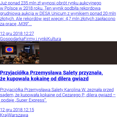
Już ponad 235 mln zł wynosi obrót rynku aukcyjnego
w Polsce w 2018 roku. Ten wynik podbiła rekordowa
grudniowa aukcja w DESA Unicum z wynikiem ponad 20 mln
złotych. Ale rekordów jest więcej: 4,7 mln złotych zapłacono
za pracę „M39”...
12
gru
2018
12:27
Gospodarka
Firmy i rynki
Kultura
Przyjaciółka Przemysława Salety przyznała,
że kupowała kokainę od dilera gwiazd
Przyjaciółka Przemysława Salety Karolina W. zeznała przed
sądem, że kupowała kokainę od Cezarego P., dilera gwiazd –
podaje „Super Express”.
12
gru
2018
12:15
Kraj
Warszawa