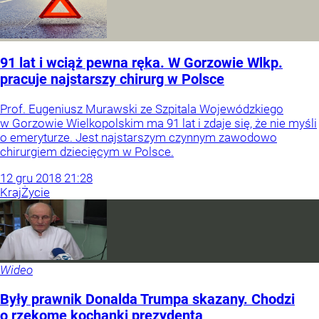
91 lat i wciąż pewna ręka. W Gorzowie Wlkp.
pracuje najstarszy chirurg w Polsce
Prof. Eugeniusz Murawski ze Szpitala Wojewódzkiego
w Gorzowie Wielkopolskim ma 91 lat i zdaje się, że nie myśli
o emeryturze. Jest najstarszym czynnym zawodowo
chirurgiem dziecięcym w Polsce.
12
gru
2018
21:28
Kraj
Życie
Wideo
Były prawnik Donalda Trumpa skazany. Chodzi
o rzekome kochanki prezydenta