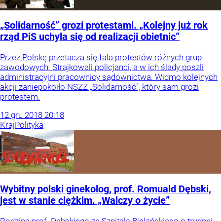
„Solidarność” grozi protestami. „Kolejny już rok
rząd PiS uchyla się od realizacji obietnic”
Przez Polskę przetacza się fala protestów różnych grup
zawodowych. Strajkowali policjanci, a w ich ślady poszli
administracyjni pracownicy sądownictwa. Widmo kolejnych
akcji zaniepokoiło NSZZ „Solidarność”, który sam grozi
protestem.
12
gru
2018
20:18
Kraj
Polityka
Wybitny polski ginekolog, prof. Romuald Dębski,
jest w stanie ciężkim. „Walczy o życie”