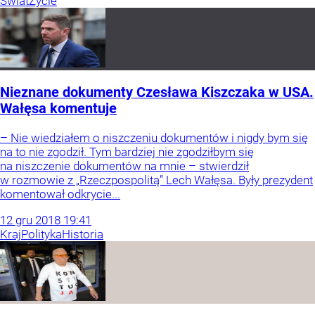
Świat
Życie
Nieznane dokumenty Czesława Kiszczaka w USA.
Wałęsa komentuje
– Nie wiedziałem o niszczeniu dokumentów i nigdy bym się
na to nie zgodził. Tym bardziej nie zgodziłbym się
na niszczenie dokumentów na mnie – stwierdził
w rozmowie z „Rzeczpospolitą” Lech Wałęsa. Były prezydent
komentował odkrycie...
12
gru
2018
19:41
Kraj
Polityka
Historia