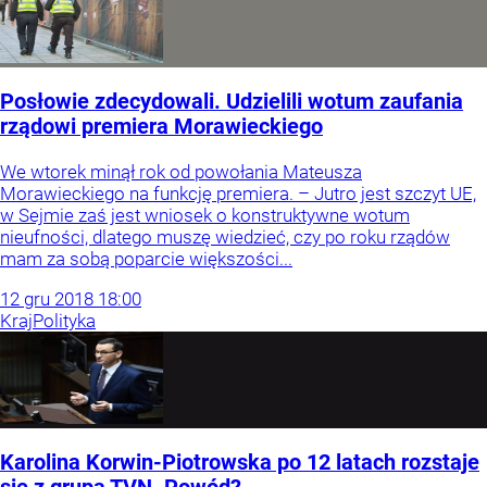
Posłowie zdecydowali. Udzielili wotum zaufania
rządowi premiera Morawieckiego
We wtorek minął rok od powołania Mateusza
Morawieckiego na funkcję premiera. – Jutro jest szczyt UE,
w Sejmie zaś jest wniosek o konstruktywne wotum
nieufności, dlatego muszę wiedzieć, czy po roku rządów
mam za sobą poparcie większości...
12
gru
2018
18:00
Kraj
Polityka
Karolina Korwin-Piotrowska po 12 latach rozstaje