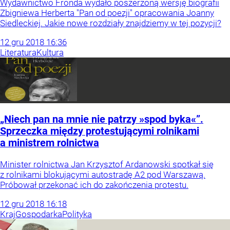
Wydawnictwo Fronda wydało poszerzoną wersję biografii
Zbigniewa Herberta "Pan od poezji" opracowania Joanny
Siedleckiej. Jakie nowe rozdziały znajdziemy w tej pozycji?
12
gru
2018
16:36
Literatura
Kultura
„Niech pan na mnie nie patrzy »spod byka«”.
Sprzeczka między protestującymi rolnikami
a ministrem rolnictwa
Minister rolnictwa Jan Krzysztof Ardanowski spotkał się
z rolnikami blokującymi autostradę A2 pod Warszawą.
Próbował przekonać ich do zakończenia protestu.
12
gru
2018
16:18
Kraj
Gospodarka
Polityka