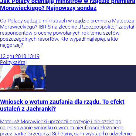
Jak Polacy oceniają ministrów w rządzie premiera
Morawieckiego? Najnowszy sondaż
Co Polacy sądzą o ministrach w rządzie premiera Mateusza
Morawieckiego? IBRiS na zlecenie „Rzeczpospolitej" zapytał
respondentów o ocenę powołanych rok temu szefów
poszczególnych resortów. Kto wypadł najlepiej, a kto
najgorzej?
12
gru
2018
13:19
Polityka
Kraj
Wniosek o wotum zaufania dla rządu. To efekt
ustaleń z Jachranki?
Mateusz Morawiecki uprzedził opozycję i nie czekając
na głosowanie wniosku o wotum nieufności złożonego
przez partię Grzegorza Schetyny, sam wystąpił o udzielenie