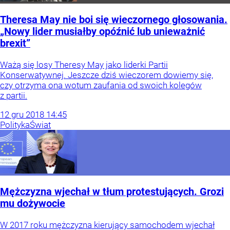
Theresa May nie boi się wieczornego głosowania.
„Nowy lider musiałby opóźnić lub unieważnić
brexit”
Ważą się losy Theresy May jako liderki Partii
Konserwatywnej. Jeszcze dziś wieczorem dowiemy się,
czy otrzyma ona wotum zaufania od swoich kolegów
z partii.
12
gru
2018
14:45
Polityka
Świat
Mężczyzna wjechał w tłum protestujących. Grozi
mu dożywocie
W 2017 roku mężczyzna kierujący samochodem wjechał