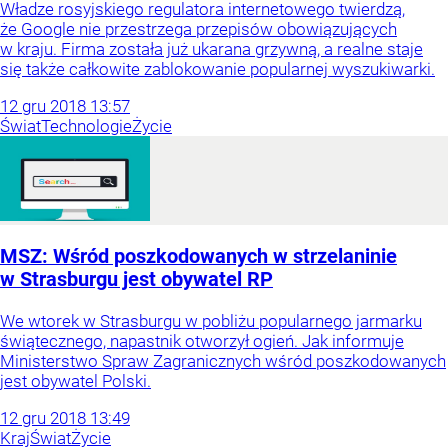
Władze rosyjskiego regulatora internetowego twierdzą,
że Google nie przestrzega przepisów obowiązujących
w kraju. Firma została już ukarana grzywną, a realne staje
się także całkowite zablokowanie popularnej wyszukiwarki.
12
gru
2018
13:57
Świat
Technologie
Życie
MSZ: Wśród poszkodowanych w strzelaninie
w Strasburgu jest obywatel RP
We wtorek w Strasburgu w pobliżu popularnego jarmarku
świątecznego, napastnik otworzył ogień. Jak informuje
Ministerstwo Spraw Zagranicznych wśród poszkodowanych
jest obywatel Polski.
12
gru
2018
13:49
Kraj
Świat
Życie