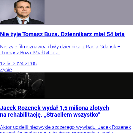
Nie żyje Tomasz Buza. Dziennikarz miał 54 lata
Nie żyje filmoznawca i były dziennikarz Radia Gdańsk –
Tomasz Buza. Miał 54 lata.
12
lis
2024
21:05
Życie
Jacek Rozenek wydał 1,5 miliona złotych
na rehabilitację. „Straciłem wszystko”
Aktor udzielił niezwykle szczerego wywiadu. Jacek Rozenek