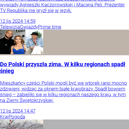
wywiady Agnieszki Kaczorowskiej i Macieja Peli. Prezenter
TV Republika nie gryzł się w język.
12
lis
2024
14:59
Telewizja
Gwiazdy
Prime time
Do Polski przyszła zima. W kilku regionach spadł
śnieg
Mieszkańcy części Polski mogli być we wtorek rano mocno
zdziwieni, widząc za oknem białe krajobrazy. Spadł bowiem
śnieg – zabieliło się w kilku regionach naszego kraju, w tym
na Ziemi Świętokrzyskiej.
12
lis
2024
14:47
Kraj
Pogoda