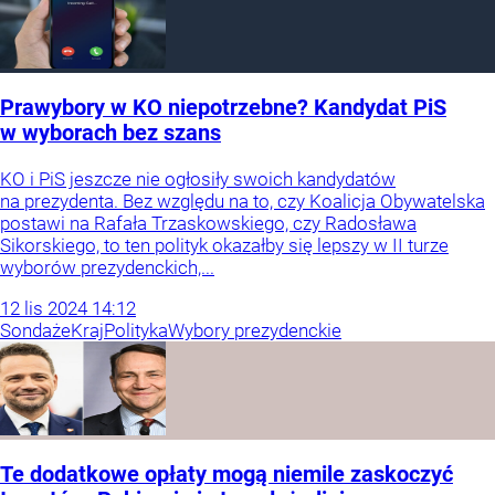
Prawybory w KO niepotrzebne? Kandydat PiS
w wyborach bez szans
KO i PiS jeszcze nie ogłosiły swoich kandydatów
na prezydenta. Bez względu na to, czy Koalicja Obywatelska
postawi na Rafała Trzaskowskiego, czy Radosława
Sikorskiego, to ten polityk okazałby się lepszy w II turze
wyborów prezydenckich,...
12
lis
2024
14:12
Sondaże
Kraj
Polityka
Wybory prezydenckie
Te dodatkowe opłaty mogą niemile zaskoczyć