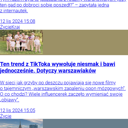
ten gad po dobroci sobie poszedł?” – zapytała jedna
z internautek.
12
lis
2024
15:08
Życie
Kraj
Ten trend z TikToka wywołuje niesmak i bawi
jednocześnie. Dotyczy warszawiaków
W sieci jak grzyby po deszczu pojawiają się nowe filmy
o tajemniczym „warszawskim zapaleniu opon mózgowych”.
O co chodzi? Wiele influencerek zaczęło wymieniać swoje
„objawy”.
12
lis
2024
15:05
Życie