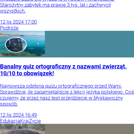
Starożytny zabytek ma prawie 3 tys. lat i zachwycił
wszystkich.
12
lis
2024
17:00
Podróże
Banalny quiz ortograficzny z nazwami zwierząt.
10/10 to obowiązek!
Najnowsza odsłona quizu ortograficznego przed Wami.
Sprawdźcie, ile zapamiętaliście z lekcji języka polskiego. Coś
czujemy, że przez nasz test przejdziecie w błyskawiczny
sposób.
12
lis
2024
16:49
Edukacja
Kraj
Życie