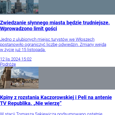
Zwiedzanie słynnego miasta będzie trudniejsze.
Wprowadzono limit gości
Jedno z ulubionych miejsc turystów we Włoszech
postanowiło ograniczyć liczbę odwiedzin. Zmiany wejdą
w życie już 15 listopada.
12
lis
2024
15:02
Podróże
Kpiny z rozstania Kaczorowskiej i Peli na antenie
TV Republika. „Nie wierzę”
W stacji Tomasza Sakiewicza podsumowano ostatnie