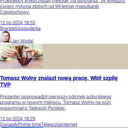
Przestępcy wykorzystali metodę „na policjanta”, by wyłudzić
ćwierć miliona złotych od 99-letniej mieszkanki
Częstochowy.
12
lis
2024
18:53
Branże
Gospodarka
Jan
Wojtal
Tomasz Wolny znalazł nową pracę. Wbił szpilę
TVP
Prezenter poprowadził pierwszy odcinek autorskiego
programu w nowym miejscu. Tomasz Wolny na wizji
wspomniał o Telewizji Polskiej.
12
lis
2024
18:29
Gwiazdy
Prime time
Telewizja
Internet