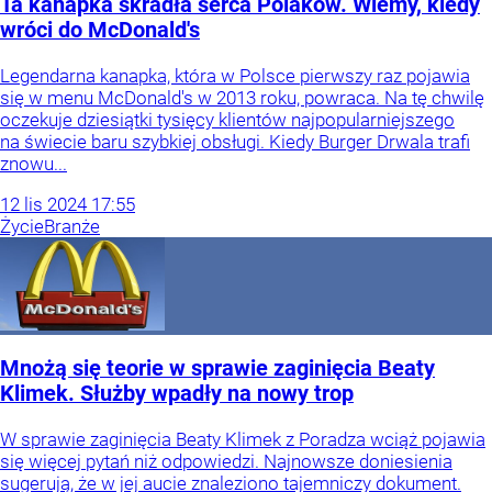
Ta kanapka skradła serca Polaków. Wiemy, kiedy
wróci do McDonald's
Legendarna kanapka, która w Polsce pierwszy raz pojawia
się w menu McDonald's w 2013 roku, powraca. Na tę chwilę
oczekuje dziesiątki tysięcy klientów najpopularniejszego
na świecie baru szybkiej obsługi. Kiedy Burger Drwala trafi
znowu...
12
lis
2024
17:55
Życie
Branże
Mnożą się teorie w sprawie zaginięcia Beaty
Klimek. Służby wpadły na nowy trop
W sprawie zaginięcia Beaty Klimek z Poradza wciąż pojawia
się więcej pytań niż odpowiedzi. Najnowsze doniesienia
sugerują, że w jej aucie znaleziono tajemniczy dokument.