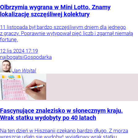
Olbrzymia wygrana w Mini Lotto. Znamy
lokalizację szczęśliwej kolektury
11 listopada był bardzo szczęśliwym dniem dla jednego
z graczy. Poprawnie wytypował pięć liczb i zgarnął niemałą
fortunę.
12
lis
2024
17:19
najbogatsi
Gospodarka
Jan
Wojtal
Fascynujące znalezisko w słonecznym kraju.
Wrak statku wydobyty po 40 latach
Na ten dzień w Hiszpanii czekano bardzo długo. Z morza
wreszcie udało się wydobyć wyjątkowy wrak statku.