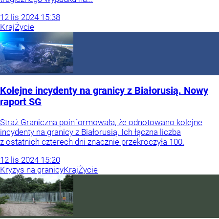
12
lis
2024
15:38
Kraj
Życie
Kolejne incydenty na granicy z Białorusią. Nowy
raport SG
Straż Graniczna poinformowała, że odnotowano kolejne
incydenty na granicy z Białorusią. Ich łączna liczba
z ostatnich czterech dni znacznie przekroczyła 100.
12
lis
2024
15:20
Kryzys na granicy
Kraj
Życie