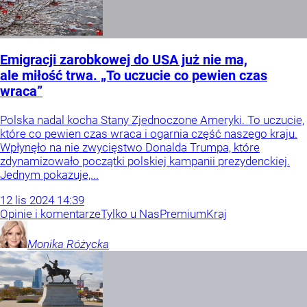
Emigracji zarobkowej do USA już nie ma,
ale miłość trwa. „To uczucie co pewien czas
wraca”
Polska nadal kocha Stany Zjednoczone Ameryki. To uczucie,
które co pewien czas wraca i ogarnia część naszego kraju.
Wpłynęło na nie zwycięstwo Donalda Trumpa, które
zdynamizowało początki polskiej kampanii prezydenckiej.
Jednym pokazuje,...
12
lis
2024
14:39
Opinie i komentarze
Tylko u Nas
Premium
Kraj
Monika
Różycka