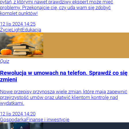
pytań, z którymi nawet prawdziwy ekspert może mieć
problemy. Przekonajcie cię, czy uda wam się zdobyć
komplet punktów!
12
lis
2024
14:25
Życie
Light
Edukacja
Quiz
Rewolucja w umowach na telefon. Sprawdź co się
zmieni
Nowe przepisy przynoszą wiele zmian, które mają zapewnić
przejrzystość umów oraz ułatwić klientom kontrolę nad
wydatkami.
12
lis
2024
14:20
Gospodarka
Finanse i inwestycje