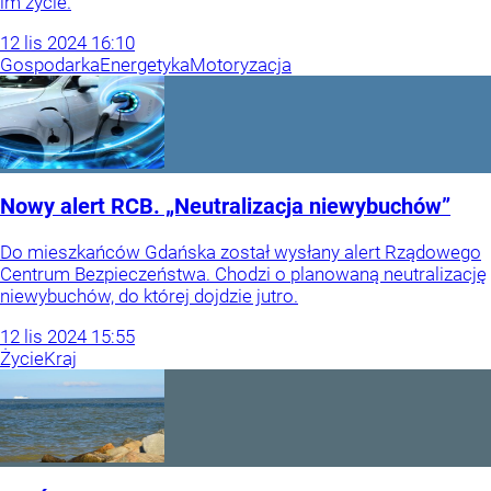
im życie.
12
lis
2024
16:10
Gospodarka
Energetyka
Motoryzacja
Nowy alert RCB. „Neutralizacja niewybuchów”
Do mieszkańców Gdańska został wysłany alert Rządowego
Centrum Bezpieczeństwa. Chodzi o planowaną neutralizację
niewybuchów, do której dojdzie jutro.
12
lis
2024
15:55
Życie
Kraj