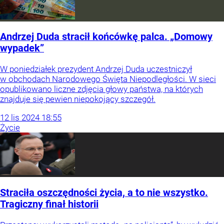
Andrzej Duda stracił końcówkę palca. „Domowy
wypadek”
W poniedziałek prezydent Andrzej Duda uczestniczył
w obchodach Narodowego Święta Niepodległości. W sieci
opublikowano liczne zdjęcia głowy państwa, na których
znajduje się pewien niepokojący szczegół.
12
lis
2024
18:55
Życie
Straciła oszczędności życia, a to nie wszystko.
Tragiczny finał historii