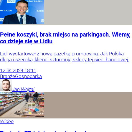
Pełne koszyki, brak miejsc na parkingach. Wiemy,
co dzieje się w Lidlu
Lidl wystartował z nową gazetką promocyjną. Jak Polska
długa i szeroka, klienci szturmują sklepy tej sieci handlowej.
12
lis
2024
18:11
Branże
Gospodarka
Jan
Wojtal
Wideo