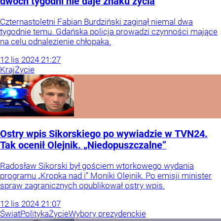
dwóch tygodni nie daje znaku życia
Czternastoletni Fabian Burdziński zaginął niemal dwa
tygodnie temu. Gdańska policja prowadzi czynności mające
na celu odnalezienie chłopaka.
12
lis
2024
21:27
Kraj
Życie
Ostry wpis Sikorskiego po wywiadzie w TVN24.
Tak ocenił Olejnik. „Niedopuszczalne”
Radosław Sikorski był gościem wtorkowego wydania
programu „Kropka nad i” Moniki Olejnik. Po emisji minister
spraw zagranicznych opublikował ostry wpis.
12
lis
2024
21:07
Świat
Polityka
Życie
Wybory prezydenckie