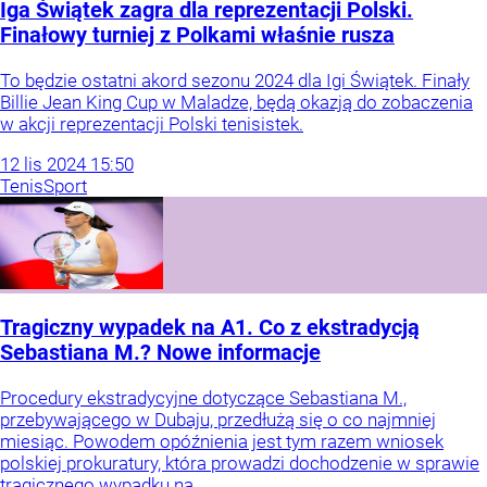
Iga Świątek zagra dla reprezentacji Polski.
Finałowy turniej z Polkami właśnie rusza
To będzie ostatni akord sezonu 2024 dla Igi Świątek. Finały
Billie Jean King Cup w Maladze, będą okazją do zobaczenia
w akcji reprezentacji Polski tenisistek.
12
lis
2024
15:50
Tenis
Sport
Tragiczny wypadek na A1. Co z ekstradycją
Sebastiana M.? Nowe informacje
Procedury ekstradycyjne dotyczące Sebastiana M.,
przebywającego w Dubaju, przedłużą się o co najmniej
miesiąc. Powodem opóźnienia jest tym razem wniosek
polskiej prokuratury, która prowadzi dochodzenie w sprawie
tragicznego wypadku na...