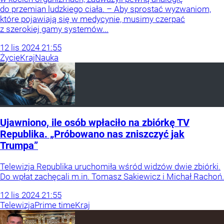
do przemian ludzkiego ciała. – Aby sprostać wyzwaniom,
które pojawiają się w medycynie, musimy czerpać
z szerokiej gamy systemów...
12
lis
2024
21:55
Życie
Kraj
Nauka
Ujawniono, ile osób wpłaciło na zbiórkę TV
Republika. „Próbowano nas zniszczyć jak
Trumpa”
Telewizja Republika uruchomiła wśród widzów dwie zbiórki.
Do wpłat zachęcali m.in. Tomasz Sakiewicz i Michał Rachoń.
12
lis
2024
21:55
Telewizja
Prime time
Kraj