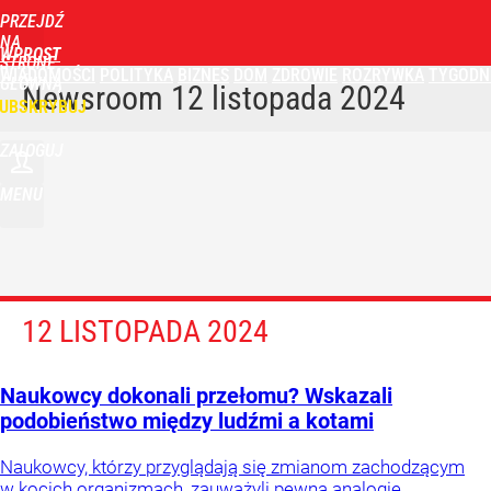
PRZEJDŹ
NA
WPROST
STRONĘ
WIADOMOŚCI
POLITYKA
BIZNES
DOM
ZDROWIE
ROZRYWKA
TYGODN
GŁÓWNĄ
Newsroom
12 listopada 2024
UBSKRYBUJ
ZALOGUJ
MENU
12 LISTOPADA 2024
Naukowcy dokonali przełomu? Wskazali
podobieństwo między ludźmi a kotami
Naukowcy, którzy przyglądają się zmianom zachodzącym
w kocich organizmach, zauważyli pewną analogię