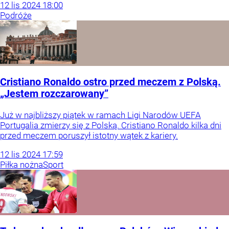
12
lis
2024
18:00
Podróże
Cristiano Ronaldo ostro przed meczem z Polską.
„Jestem rozczarowany”
Już w najbliższy piątek w ramach Ligi Narodów UEFA
Portugalia zmierzy się z Polską. Cristiano Ronaldo kilka dni
przed meczem poruszył istotny wątek z kariery.
12
lis
2024
17:59
Piłka nożna
Sport