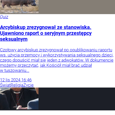
Quiz
Arcybiskup zrezygnował ze stanowiska.
Ujawniono raport o seryjnym przestępcy
seksualnym
Czołowy arcybiskup zrezygnował po opublikowaniu raportu
ws. użycia przemocy i wykorzystywania seksualnego dzieci,
czego dopuścić miał się jeden z adwokatów. W dokumencie
możemy przeczytać, jak Kościół miał brać udział
w tuszowaniu...
12
lis
2024
16:46
Świat
Religia
Życie