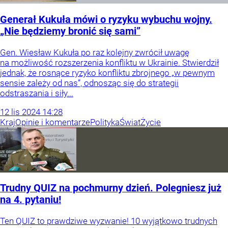
Generał Kukuła mówi o ryzyku wybuchu wojny.
„Nie będziemy bronić się sami”
Gen. Wiesław Kukuła po raz kolejny zwrócił uwagę
na możliwość rozszerzenia konfliktu w Ukrainie. Stwierdził
jednak, że rosnące ryzyko konfliktu zbrojnego „w pewnym
sensie zależy od nas”, odnosząc się do strategii
odstraszania i siły...
12
lis
2024
14:28
Kraj
Opinie i komentarze
Polityka
Świat
Życie
Trudny QUIZ na pochmurny dzień. Polegniesz już
na 4. pytaniu!
Ten QUIZ to prawdziwe wyzwanie! 10 wyjątkowo trudnych