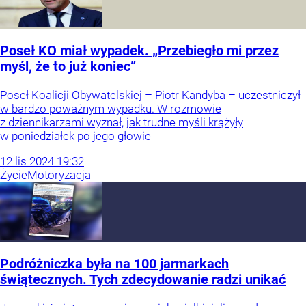
Poseł KO miał wypadek. „Przebiegło mi przez
myśl, że to już koniec”
Poseł Koalicji Obywatelskiej – Piotr Kandyba – uczestniczył
w bardzo poważnym wypadku. W rozmowie
z dziennikarzami wyznał, jak trudne myśli krążyły
w poniedziałek po jego głowie
12
lis
2024
19:32
Życie
Motoryzacja
Podróżniczka była na 100 jarmarkach
świątecznych. Tych zdecydowanie radzi unikać