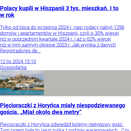
Polacy kupili w Hiszpanii 3 tys. mieszkań. I to
w rok
Tylko od lipca do września 2024 r. nasi rodacy nabyli 1296
domów i apartamentów w Hiszpanii, czyli o 30% więcej
niż w poprzednim kwartale 2024 r. i aż o 62% więcej
niż w tym samym okresie 2023 r. Jak wynika z danych
Registradores de...
12
lis
2024
15:10
Gospodarka
Pięcioraczki z Horyńca miały niespodziewanego
gościa. „Miał około dwa metry”
Pięcioraczki z Horyńca odwiedził kolejny nietypowy gość.
Tym razem była to jaszczurka z rodziny waranowatych. „Czy