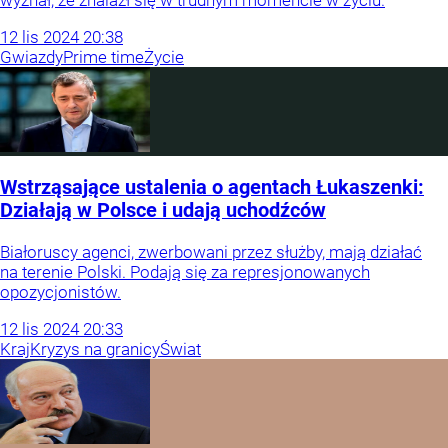
wyznał, że znalazł się w trudnym momencie w życiu.
12
lis
2024
20:38
Gwiazdy
Prime time
Życie
Wstrząsające ustalenia o agentach Łukaszenki:
Działają w Polsce i udają uchodźców
Białoruscy agenci, zwerbowani przez służby, mają działać
na terenie Polski. Podają się za represjonowanych
opozycjonistów.
12
lis
2024
20:33
Kraj
Kryzys na granicy
Świat