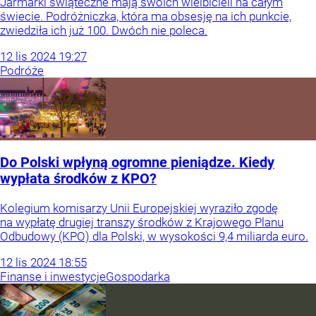
Jarmarki świąteczne mają swoich wielbicieli na całym
świecie. Podróżniczka, która ma obsesję na ich punkcie,
zwiedziła ich już 100. Dwóch nie poleca.
12
lis
2024
19:27
Podróże
Do Polski wpłyną ogromne pieniądze. Kiedy
wypłata środków z KPO?
Kolegium komisarzy Unii Europejskiej wyraziło zgodę
na wypłatę drugiej transzy środków z Krajowego Planu
Odbudowy (KPO) dla Polski, w wysokości 9,4 miliarda euro.
12
lis
2024
18:55
Finanse i inwestycje
Gospodarka