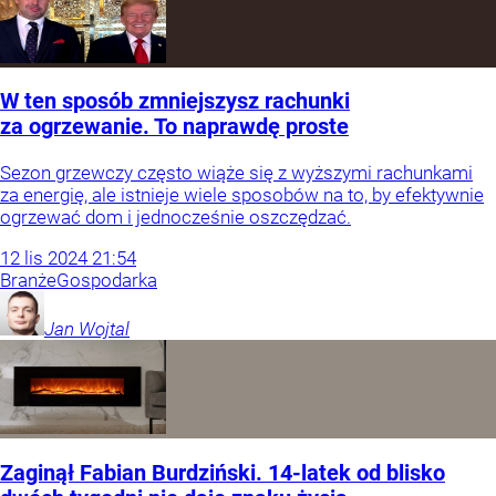
W ten sposób zmniejszysz rachunki
za ogrzewanie. To naprawdę proste
Sezon grzewczy często wiąże się z wyższymi rachunkami
za energię, ale istnieje wiele sposobów na to, by efektywnie
ogrzewać dom i jednocześnie oszczędzać.
12
lis
2024
21:54
Branże
Gospodarka
Jan
Wojtal
Zaginął Fabian Burdziński. 14-latek od blisko