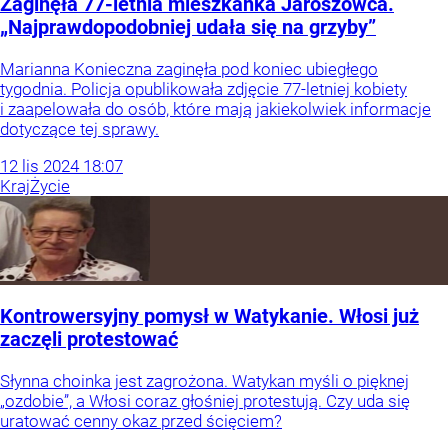
Zaginęła 77-letnia mieszkanka Jaroszowca.
„Najprawdopodobniej udała się na grzyby”
Marianna Konieczna zaginęła pod koniec ubiegłego
tygodnia. Policja opublikowała zdjęcie 77-letniej kobiety
i zaapelowała do osób, które mają jakiekolwiek informacje
dotyczące tej sprawy.
12
lis
2024
18:07
Kraj
Życie
Kontrowersyjny pomysł w Watykanie. Włosi już
zaczęli protestować
Słynna choinka jest zagrożona. Watykan myśli o pięknej
„ozdobie”, a Włosi coraz głośniej protestują. Czy uda się
uratować cenny okaz przed ścięciem?