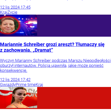
12
lis
2024
17:45
Kraj
Życie
Mariannie Schreiber grozi areszt? Tłumaczy się
z zachowania. „Dramat”
Wyczyn Marianny Schreiber podczas Marszu Niepodległości
oburzył internautów. Policja ujawniła, jakie może ponieść
konsekwencje.
12
lis
2024
17:42
Gwiazdy
Prime time
Kraj