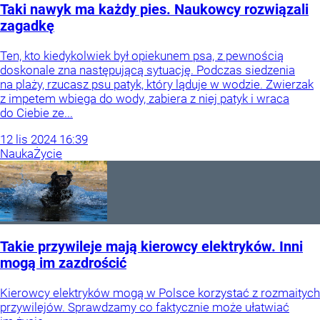
Taki nawyk ma każdy pies. Naukowcy rozwiązali
zagadkę
Ten, kto kiedykolwiek był opiekunem psa, z pewnością
doskonale zna następującą sytuację. Podczas siedzenia
na plaży, rzucasz psu patyk, który ląduje w wodzie. Zwierzak
z impetem wbiega do wody, zabiera z niej patyk i wraca
do Ciebie ze...
12
lis
2024
16:39
Nauka
Życie
Takie przywileje mają kierowcy elektryków. Inni
mogą im zazdrościć
Kierowcy elektryków mogą w Polsce korzystać z rozmaitych
przywilejów. Sprawdzamy co faktycznie może ułatwiać