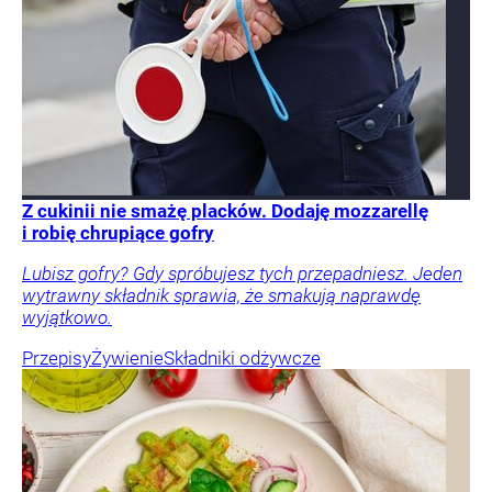
Z cukinii nie smażę placków. Dodaję mozzarellę
i robię chrupiące gofry
Lubisz gofry? Gdy spróbujesz tych przepadniesz. Jeden
wytrawny składnik sprawia, że smakują naprawdę
wyjątkowo.
Przepisy
Żywienie
Składniki odżywcze