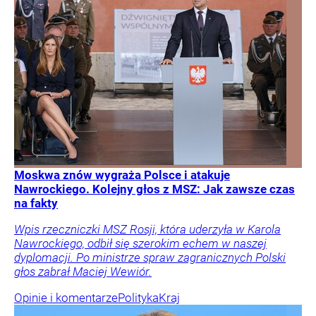
Moskwa znów wygraża Polsce i atakuje
Nawrockiego. Kolejny głos z MSZ: Jak zawsze czas
na fakty
Wpis rzeczniczki MSZ Rosji, która uderzyła w Karola
Nawrockiego, odbił się szerokim echem w naszej
dyplomacji. Po ministrze spraw zagranicznych Polski
głos zabrał Maciej Wewiór.
Opinie i komentarze
Polityka
Kraj