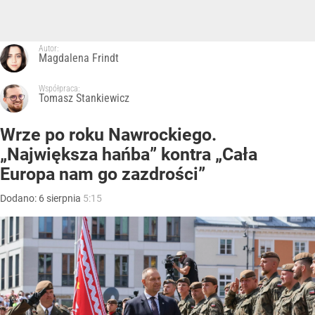
Autor:
Magdalena Frindt
Współpraca:
Tomasz Stankiewicz
Wrze po roku Nawrockiego.
„Największa hańba” kontra „Cała
Europa nam go zazdrości”
Dodano:
6
sierpnia
5:15