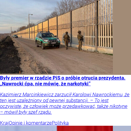
Były premier w rządzie PiS o próbie otrucia prezydenta.
„Nawrocki ćpa, nie mówię, że narkotyki”
Kazimierz Marcinkiewicz zarzucił Karolowi Nawrockiemu, że
ten jest uzależniony od pewnej substancji. – To jest
oczywiste, że człowiek może przedawkować, także nikotynę
– mówił były szef rządu.
Kraj
Opinie i komentarze
Polityka