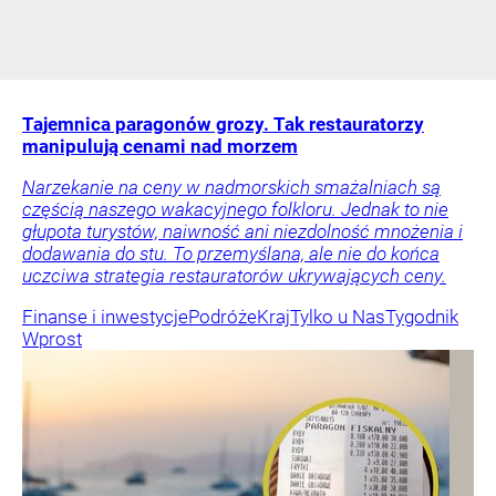
Tajemnica paragonów grozy. Tak restauratorzy
manipulują cenami nad morzem
Narzekanie na ceny w nadmorskich smażalniach są
częścią naszego wakacyjnego folkloru. Jednak to nie
głupota turystów, naiwność ani niezdolność mnożenia i
dodawania do stu. To przemyślana, ale nie do końca
uczciwa strategia restauratorów ukrywających ceny.
Finanse i inwestycje
Podróże
Kraj
Tylko u Nas
Tygodnik
Wprost