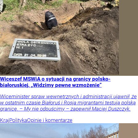
Wiceszef MSWiA o sytuacji na granicy polsko-
białoruskiej. „Widzimy pewne wzmożenie”
Wiceminister spraw wewnętrznych i administracji ujawnił, że
w ostatnim czasie Białoruś i Rosja migrantami testują polską
granicę. – My nie odpuścimy – zapewnił Maciej Duszczyk.
Kraj
Polityka
Opinie i komentarze