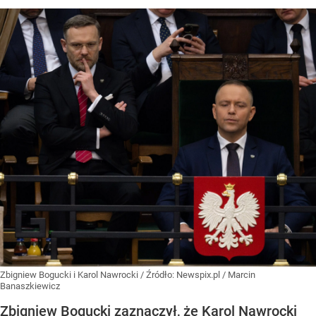
Zbigniew Bogucki i Karol Nawrocki
/ Źródło:
Newspix.pl
/
Marcin
Banaszkiewicz
Zbigniew Bogucki zaznaczył, że Karol Nawrocki