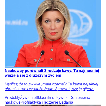
Naukowcy porównali 3 rodzaje kawy. Ta najmocniej
wiązała się z dłuższym życiem
Myślisz, że to zwykła „mała czarna”? Ta kawa najsilniej
chroni serce i wydłuża życie. Sprawdź, czy ją pijesz.
Produkty
Żywienie
Składniki odżywcze
Doniesienia
naukowe
Profilaktyka i leczenie
Badania