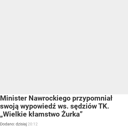
Minister Nawrockiego przypomniał
swoją wypowiedź ws. sędziów TK.
„Wielkie kłamstwo Żurka”
Dodano:
dzisiaj
20:12