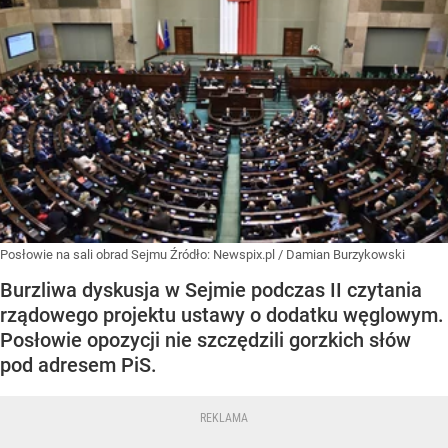
Posłowie na sali obrad Sejmu
Źródło:
Newspix.pl
/
Damian Burzykowski
Burzliwa dyskusja w Sejmie podczas II czytania
rządowego projektu ustawy o dodatku węglowym.
Posłowie opozycji nie szczędzili gorzkich słów
pod adresem PiS.