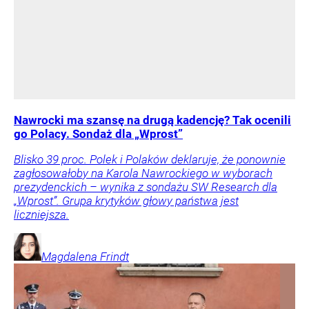
Nawrocki ma szansę na drugą kadencję? Tak ocenili
go Polacy. Sondaż dla „Wprost”
Blisko 39 proc. Polek i Polaków deklaruje, że ponownie
zagłosowałoby na Karola Nawrockiego w wyborach
prezydenckich – wynika z sondażu SW Research dla
„Wprost”. Grupa krytyków głowy państwa jest
liczniejsza.
Magdalena
Frindt