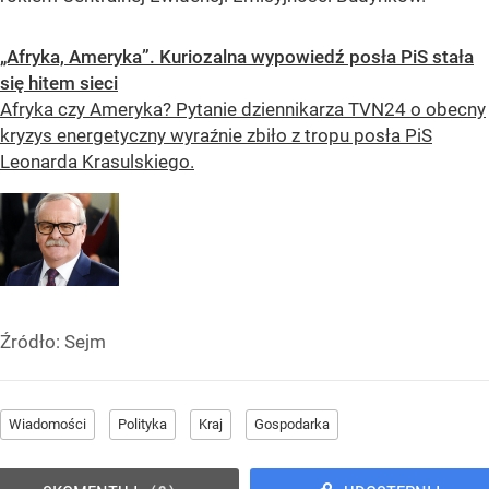
„Afryka, Ameryka”. Kuriozalna wypowiedź posła PiS stała
się hitem sieci
Afryka czy Ameryka? Pytanie dziennikarza TVN24 o obecny
kryzys energetyczny wyraźnie zbiło z tropu posła PiS
Leonarda Krasulskiego.
Źródło:
Sejm
Wiadomości
Polityka
Kraj
Gospodarka