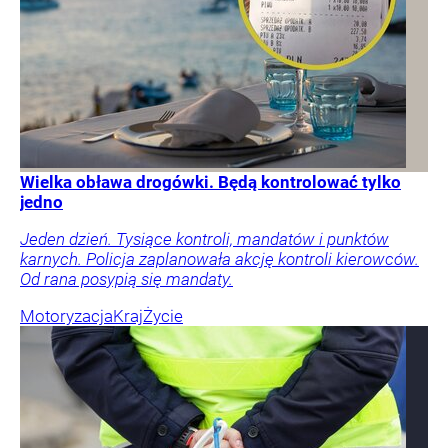
Wielka obława drogówki. Będą kontrolować tylko
jedno
Jeden dzień. Tysiące kontroli, mandatów i punktów
karnych. Policja zaplanowała akcję kontroli kierowców.
Od rana posypią się mandaty.
Motoryzacja
Kraj
Życie