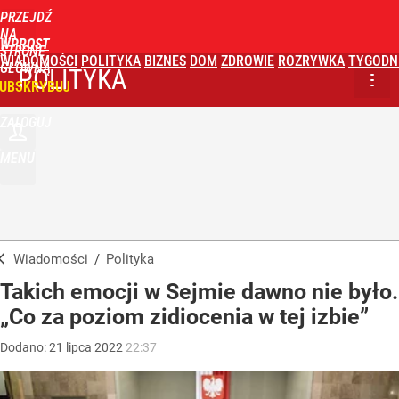
PRZEJDŹ
NA
WPROST
STRONĘ
WIADOMOŚCI
POLITYKA
BIZNES
DOM
ZDROWIE
ROZRYWKA
TYGODN
GŁÓWNĄ
POLITYKA
UBSKRYBUJ
ZALOGUJ
MENU
Wiadomości
/
Polityka
Takich emocji w Sejmie dawno nie było.
„Co za poziom zidiocenia w tej izbie”
Dodano:
21
lipca
2022
22:37