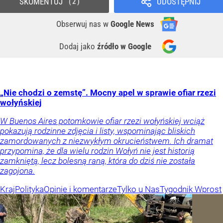
SKOMENTUJ
UDOSTĘPNIJ
2
Obserwuj nas
w
Google News
Dodaj jako
źródło w Google
„Nie chodzi o zemstę”. Mocny apel w sprawie ofiar rzezi
wołyńskiej
W Buenos Aires potomkowie ofiar rzezi wołyńskiej wciąż
pokazują rodzinne zdjęcia i listy, wspominając bliskich
zamordowanych z niezwykłym okrucieństwem. Ich dramat
przypomina, że dla wielu rodzin Wołyń nie jest historią
zamkniętą, lecz bolesną raną, która do dziś nie została
zagojona.
Kraj
Polityka
Opinie i komentarze
Tylko u Nas
Tygodnik Wprost