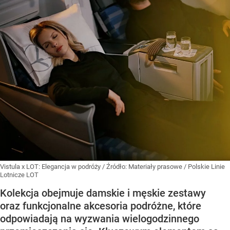
Vistula x LOT: Elegancja w podróży
/ Źródło:
Materiały prasowe
/
Polskie Linie
Lotnicze LOT
Kolekcja obejmuje damskie i męskie zestawy
oraz funkcjonalne akcesoria podróżne, które
odpowiadają na wyzwania wielogodzinnego