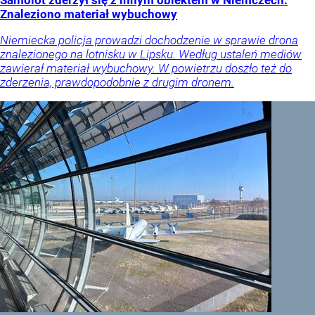
Samolot zderzył się z innym obiektem w Niemczech.
Znaleziono materiał wybuchowy
Niemiecka policja prowadzi dochodzenie w sprawie drona
znalezionego na lotnisku w Lipsku. Według ustaleń mediów
zawierał materiał wybuchowy. W powietrzu doszło też do
zderzenia, prawdopodobnie z drugim dronem.