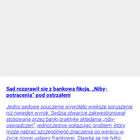
Sąd rozprawił się z bankową fikcją. „Niby-
potrącenia” pod ostrzałem
Jedno sądowe pouczenie wywołało większe poruszenie
niż niejeden wyrok. Sędzia otwarcie zakwestionował
stosowaną przez banki praktykę składania „niby-
oświadczeń”, jednocześnie pokazując problem, który
może nabrać szczególnego znaczenia po wejściu w
życie nowej ustawy frankowej. Stawką są nie tylko