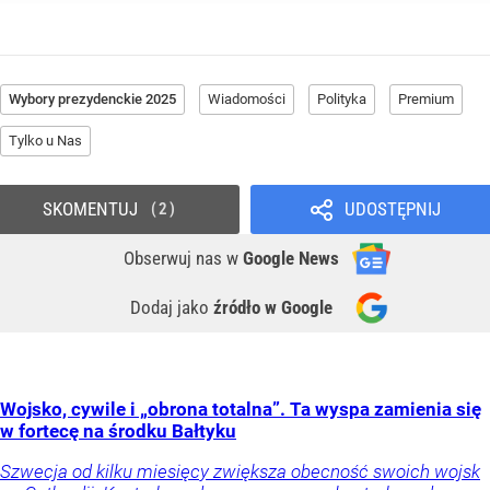
Wybory prezydenckie 2025
Wiadomości
Polityka
Premium
Tylko u Nas
SKOMENTUJ
UDOSTĘPNIJ
2
Obserwuj nas
w
Google News
Dodaj jako
źródło w Google
Wojsko, cywile i „obrona totalna”. Ta wyspa zamienia się
w fortecę na środku Bałtyku
Szwecja od kilku miesięcy zwiększa obecność swoich wojsk