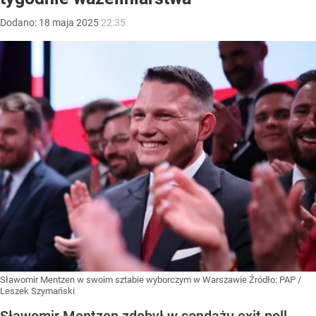
Dodano:
18
maja
2025
22:35
Sławomir Mentzen w swoim sztabie wyborczym w Warszawie
Źródło:
PAP
/
Leszek Szymański
Sławomir Mentzen zdobył w sondażu exit poll