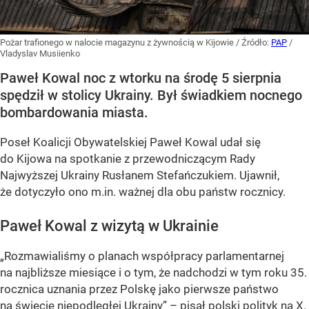
Pożar trafionego w nalocie magazynu z żywnością w Kijowie
/ Źródło:
PAP
/
Vladyslav Musiienko
Paweł Kowal noc z wtorku na środę 5 sierpnia
spędził w stolicy Ukrainy. Był świadkiem nocnego
bombardowania miasta.
Poseł Koalicji Obywatelskiej Paweł Kowal udał się
do Kijowa na spotkanie z przewodniczącym Rady
Najwyższej Ukrainy Rusłanem Stefańczukiem. Ujawnił,
że dotyczyło ono m.in. ważnej dla obu państw rocznicy.
Paweł Kowal z wizytą w Ukrainie
„Rozmawialiśmy o planach współpracy parlamentarnej
na najbliższe miesiące i o tym, że nadchodzi w tym roku 35.
rocznica uznania przez Polskę jako pierwsze państwo
na świecie niepodległej Ukrainy” – pisał polski polityk na X.