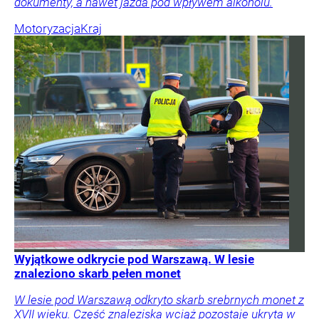
dokumenty, a nawet jazda pod wpływem alkoholu.
Motoryzacja
Kraj
Wyjątkowe odkrycie pod Warszawą. W lesie
znaleziono skarb pełen monet
W lesie pod Warszawą odkryto skarb srebrnych monet z
XVII wieku. Część znaleziska wciąż pozostaje ukryta w