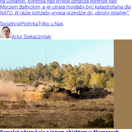
na Gotlandii. Kontrola nad wyspą oznacza kontrolę nad
Morzem Bałtyckim, a jej utrata mogłaby być katastrofalna dla
NATO. W razie potrzeby wyspa przejdzie do „obrony totalnej”.
Świat
Kraj
Polityka
Tylko u Nas
Artur
Siekaczyński