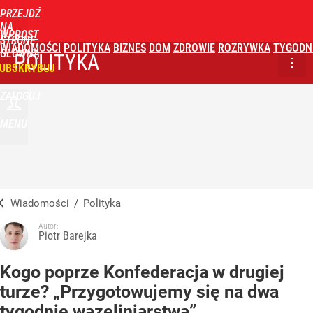
PRZEJDŹ
NA
WPROST
STRONĘ
WIADOMOŚCI
POLITYKA
BIZNES
DOM
ZDROWIE
ROZRYWKA
TYGODN
GŁÓWNĄ
POLITYKA
UBSKRYBUJ
ZALOGUJ
MENU
Wiadomości
/
Polityka
Autor:
Piotr Barejka
Kogo poprze Konfederacja w drugiej
turze? „Przygotowujemy się na dwa
tygodnie wazeliniarstwa”