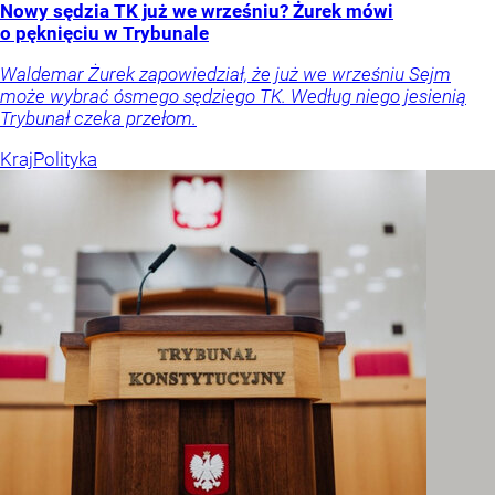
Nowy sędzia TK już we wrześniu? Żurek mówi
o pęknięciu w Trybunale
Waldemar Żurek zapowiedział, że już we wrześniu Sejm
może wybrać ósmego sędziego TK. Według niego jesienią
Trybunał czeka przełom.
Kraj
Polityka