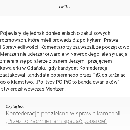
twitter
Pojawiały się jednak doniesieniach o zakulisowych
rozmowach, które mieli prowadzić z politykami Prawa
i Sprawiedliwości. Komentatorzy zauważali, że początkowo
Mentzen nie uderzał otwarcie w Nawrockiego, ale sytuacja
zmieniła się
po aferze z panem Jerzym i przejęciem
kawalerki w Gdańsku
, gdy kandydat Konfederacji
zaatakował kandydata popieranego przez PiS, oskarżając
go o kłamstwo. „Politycy PO-PiS to banda cwaniaków” –
stwierdził wówczas Mentzen.
Czytaj też:
Konfederacja podzielona w sprawie kampanii.
„Przez to zacznie nam spadać poparcie”