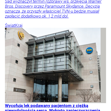
Sąd wyznaczył termin rozprawy ws. przejęcia Warner
Bros. Discovery przez Paramount Skydance. Decyzja
oznacza, że przyszły właściciel TVN-u będzie musiał
zapłacić dodatkowo ok. 1,2 mld dol.
Świat
Kraj
Wycofują lek podawany pacjentom z ciężką
niewydolnością serca. Wykryto zanieczyszczenia