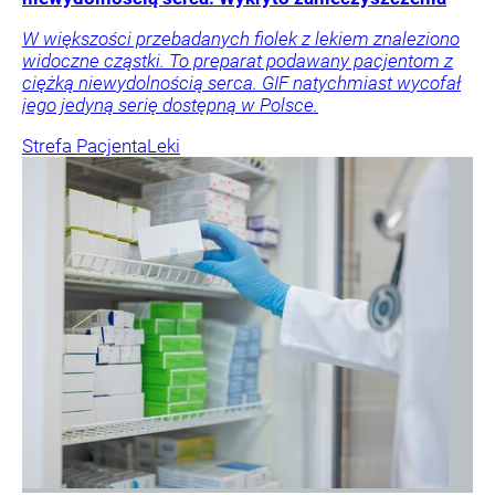
W większości przebadanych fiolek z lekiem znaleziono
widoczne cząstki. To preparat podawany pacjentom z
ciężką niewydolnością serca. GIF natychmiast wycofał
jego jedyną serię dostępną w Polsce.
Strefa Pacjenta
Leki