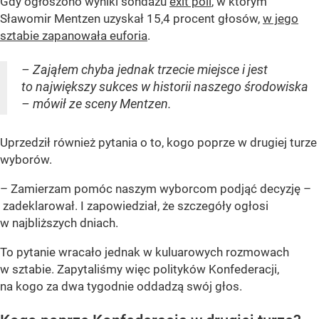
Gdy ogłoszono wyniki sondażu
exit poll
, w którym
Sławomir Mentzen uzyskał 15,4 procent głosów,
w jego
sztabie zapanowała euforia
.
– Zająłem chyba jednak trzecie miejsce i jest
to największy sukces w historii naszego środowiska
– mówił ze sceny Mentzen.
Uprzedził również pytania o to, kogo poprze w drugiej turze
wyborów.
– Zamierzam pomóc naszym wyborcom podjąć decyzję –
zadeklarował. I zapowiedział, że szczegóły ogłosi
w najbliższych dniach.
To pytanie wracało jednak w kuluarowych rozmowach
w sztabie. Zapytaliśmy więc polityków Konfederacji,
na kogo za dwa tygodnie oddadzą swój głos.