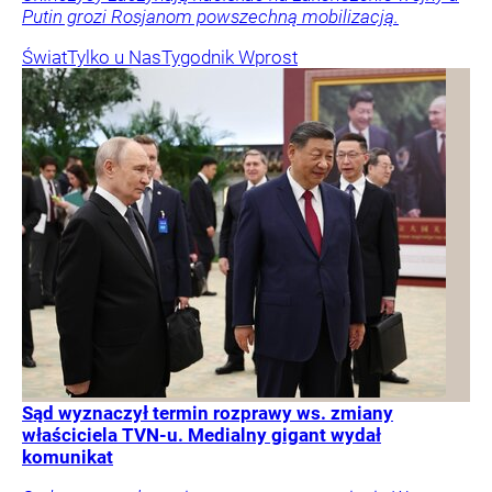
Putin grozi Rosjanom powszechną mobilizacją.
Świat
Tylko u Nas
Tygodnik Wprost
Sąd wyznaczył termin rozprawy ws. zmiany
właściciela TVN-u. Medialny gigant wydał
komunikat