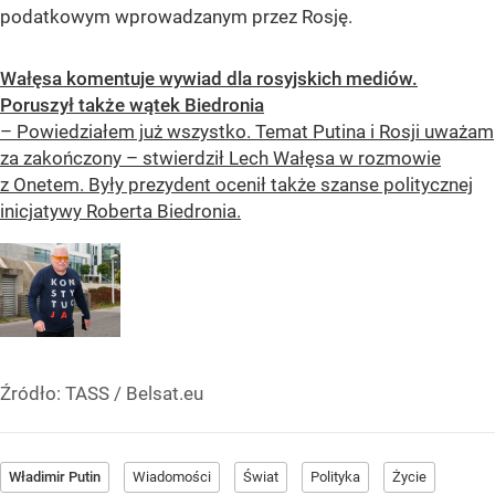
podatkowym wprowadzanym przez Rosję.
Wałęsa komentuje wywiad dla rosyjskich mediów.
Poruszył także wątek Biedronia
– Powiedziałem już wszystko. Temat Putina i Rosji uważam
za zakończony – stwierdził Lech Wałęsa w rozmowie
z Onetem. Były prezydent ocenił także szanse politycznej
inicjatywy Roberta Biedronia.
Źródło:
TASS / Belsat.eu
Władimir Putin
Wiadomości
Świat
Polityka
Życie