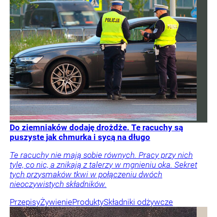
Do ziemniaków dodaję drożdże. Te racuchy są
puszyste jak chmurka i sycą na długo
Te racuchy nie mają sobie równych. Pracy przy nich
tyle, co nic, a znikają z talerzy w mgnieniu oka. Sekret
tych przysmaków tkwi w połączeniu dwóch
nieoczywistych składników.
Przepisy
Żywienie
Produkty
Składniki odżywcze