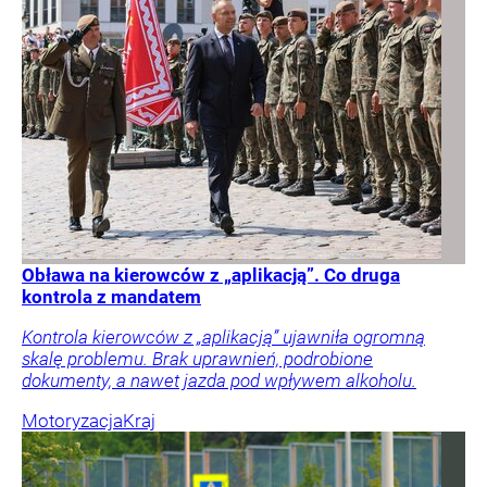
Obława na kierowców z „aplikacją”. Co druga
kontrola z mandatem
Kontrola kierowców z „aplikacją” ujawniła ogromną
skalę problemu. Brak uprawnień, podrobione
dokumenty, a nawet jazda pod wpływem alkoholu.
Motoryzacja
Kraj