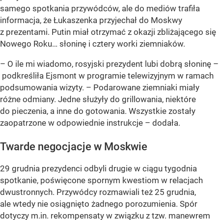
samego spotkania przywódców, ale do mediów trafiła
informacja, że Łukaszenka przyjechał do Moskwy
z prezentami. Putin miał otrzymać z okazji zbliżającego się
Nowego Roku… słoninę i cztery worki ziemniaków.
– O ile mi wiadomo, rosyjski prezydent lubi dobrą słoninę –
podkreśliła Ejsmont w programie telewizyjnym w ramach
podsumowania wizyty. – Podarowane ziemniaki miały
różne odmiany. Jedne służyły do grillowania, niektóre
do pieczenia, a inne do gotowania. Wszystkie zostały
zaopatrzone w odpowiednie instrukcje – dodała.
Twarde negocjacje w Moskwie
29 grudnia prezydenci odbyli drugie w ciągu tygodnia
spotkanie, poświęcone spornym kwestiom w relacjach
dwustronnych. Przywódcy rozmawiali też 25 grudnia,
ale wtedy nie osiągnięto żadnego porozumienia. Spór
dotyczy m.in. rekompensaty w związku z tzw. manewrem