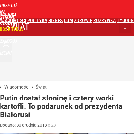
PRZEJDŹ
NA
WPROST
STRONĘ
WIADOMOŚCI
POLITYKA
BIZNES
DOM
ZDROWIE
ROZRYWKA
TYGODN
GŁÓWNĄ
ŚWIAT
UBSKRYBUJ
ZALOGUJ
MENU
Wiadomości
/
Świat
Putin dostał słoninę i cztery worki
kartofli. To podarunek od prezydenta
Białorusi
Dodano:
30
grudnia
2018
6:23