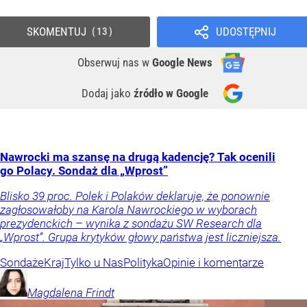
SKOMENTUJ
UDOSTĘPNIJ
13
Obserwuj nas
w
Google News
Dodaj jako
źródło w Google
Nawrocki ma szansę na drugą kadencję? Tak ocenili
go Polacy. Sondaż dla „Wprost”
Blisko 39 proc. Polek i Polaków deklaruje, że ponownie
zagłosowałoby na Karola Nawrockiego w wyborach
prezydenckich – wynika z sondażu SW Research dla
„Wprost”. Grupa krytyków głowy państwa jest liczniejsza.
Sondaże
Kraj
Tylko u Nas
Polityka
Opinie i komentarze
Magdalena
Frindt