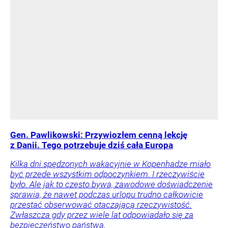
Gen. Pawlikowski: Przywiozłem cenną lekcję
z Danii. Tego potrzebuje dziś cała Europa
Kilka dni spędzonych wakacyjnie w Kopenhadze miało
być przede wszystkim odpoczynkiem. I rzeczywiście
było. Ale jak to często bywa, zawodowe doświadczenie
sprawia, że nawet podczas urlopu trudno całkowicie
przestać obserwować otaczającą rzeczywistość.
Zwłaszcza gdy przez wiele lat odpowiadało się za
bezpieczeństwo państwa.