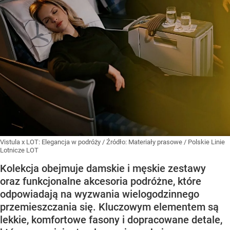
Vistula x LOT: Elegancja w podróży
/ Źródło:
Materiały prasowe
/
Polskie Linie
Lotnicze LOT
Kolekcja obejmuje damskie i męskie zestawy
oraz funkcjonalne akcesoria podróżne, które
odpowiadają na wyzwania wielogodzinnego
przemieszczania się. Kluczowym elementem są
lekkie, komfortowe fasony i dopracowane detale,