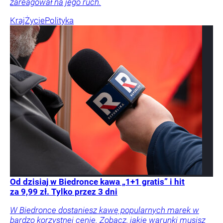
zareagował na jego ruch.
Kraj
Życie
Polityka
Od dzisiaj w Biedronce kawa „1+1 gratis” i hit
za 9,99 zł. Tylko przez 3 dni
W Biedronce dostaniesz kawę popularnych marek w
bardzo korzystnej cenie. Zobacz, jakie warunki musisz