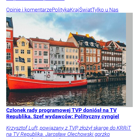
Opinie i komentarze
Polityka
Kraj
Świat
Tylko u Nas
Członek rady programowej TVP doniósł na TV
Republika. Szef wydawców: Polityczny cyngiel
Krzysztof Luft, powiązany z TVP, złożył skargę do KRRiT
na TV Republika. Jarosław Olechowski gorzko