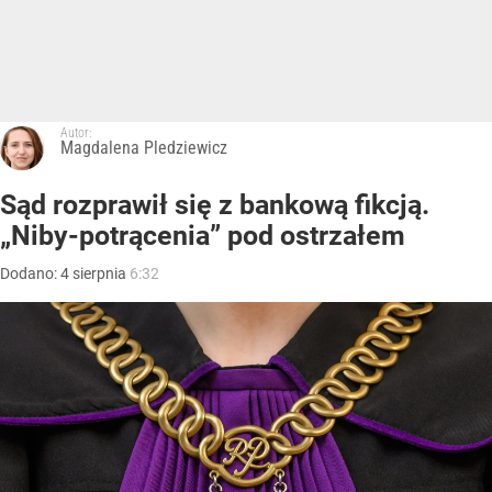
Autor:
Magdalena Pledziewicz
Sąd rozprawił się z bankową fikcją.
„Niby-potrącenia” pod ostrzałem
Dodano:
4
sierpnia
6:32