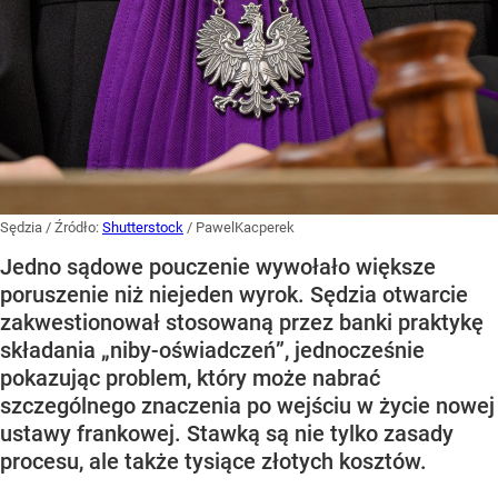
Sędzia
/ Źródło:
Shutterstock
/
PawelKacperek
Jedno sądowe pouczenie wywołało większe
poruszenie niż niejeden wyrok. Sędzia otwarcie
zakwestionował stosowaną przez banki praktykę
składania „niby-oświadczeń”, jednocześnie
pokazując problem, który może nabrać
szczególnego znaczenia po wejściu w życie nowej
ustawy frankowej. Stawką są nie tylko zasady
procesu, ale także tysiące złotych kosztów.