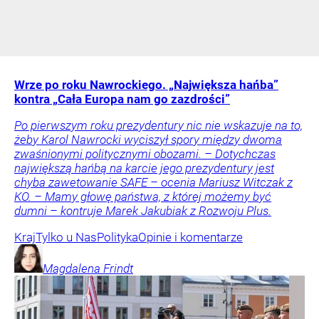
Wrze po roku Nawrockiego. „Największa hańba”
kontra „Cała Europa nam go zazdrości”
Po pierwszym roku prezydentury nic nie wskazuje na to,
żeby Karol Nawrocki wyciszył spory między dwoma
zwaśnionymi politycznymi obozami. – Dotychczas
największą hańbą na karcie jego prezydentury jest
chyba zawetowanie SAFE – ocenia Mariusz Witczak z
KO. – Mamy głowę państwa, z której możemy być
dumni – kontruje Marek Jakubiak z Rozwoju Plus.
Kraj
Tylko u Nas
Polityka
Opinie i komentarze
Magdalena
Frindt