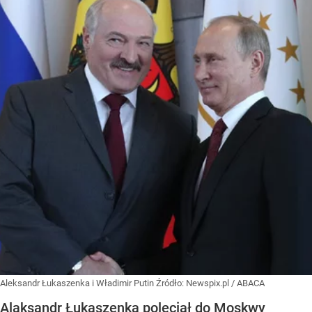
Aleksandr Łukaszenka i Władimir Putin
Źródło:
Newspix.pl
/
ABACA
Alaksandr Łukaszenka poleciał do Moskwy