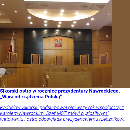
Sikorski ostro w rocznicę prezydentury Nawrockiego.
„Wara od rządzenia Polską”
Radosław Sikorski podsumował pierwszy rok współpracy z
Karolem Nawrockim. Szef MSZ mówi o „złośliwym”
wetowaniu i ostro odpowiada prezydenckiemu rzecznikowi.