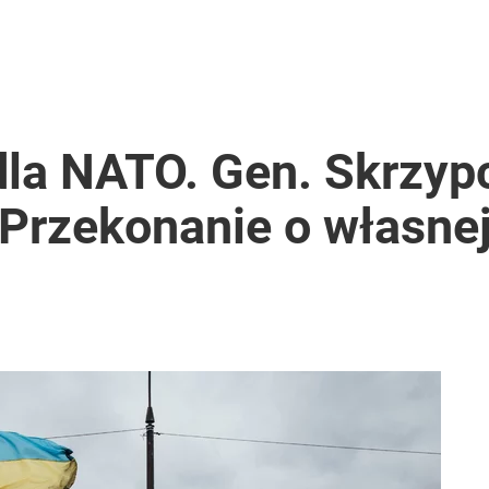
rką. „Opowiada pop-psychologiczne brednie”
i go Polacy. Sondaż dla „Wprost”
dla NATO. Gen. Skrzyp
 Przekonanie o własne
puje płyn do płukania