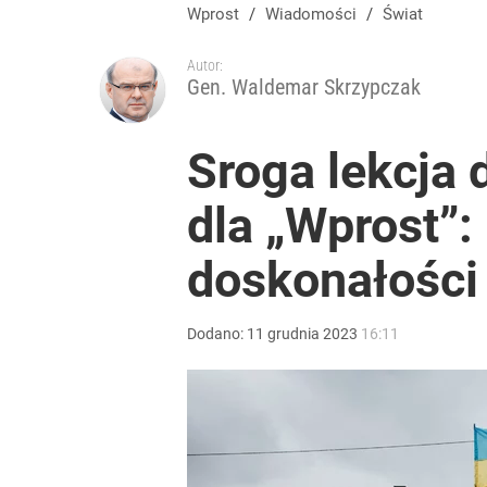
Jak Ewa Woydyłło z terapeutki stała się influence
Wprost
/
Wiadomości
/
Świat
Autor:
1
Gen. Waldemar Skrzypczak
Nawrocki ma szansę na drugą kadencję? Tak ocenil
Sroga lekcja 
dla „Wprost”:
10
doskonałości
Pranie pachnie obłędnie. Ten patent z Sycylii zastę
Dodano:
11
grudnia
2023
16:11
dodaj