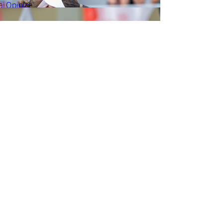
aj
Opinie
rze
Życie