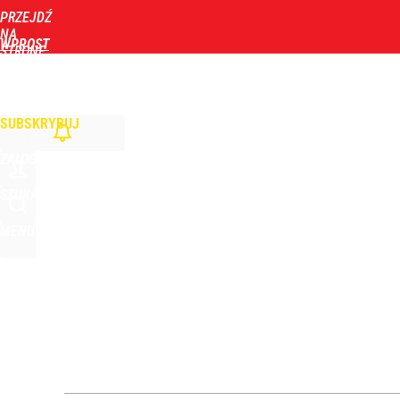
PRZEJDŹ
Udostępnij
3
Skomentuj
NA
WPROST
STRONĘ
GŁÓWNĄ
WIADOMOŚCI
POLITYKA
BIZNES
DOM
ZDROWIE
ROZRYWKA
TYGOD
Wielka obława drogówki. Będą kontrolować tylko 
SUBSKRYBUJ
dodaj
ZALOGUJ
Farmacja: wzrost pod presją. co czeka branżę do 
SZUKAJ
MENU
dodaj
Niemiecka prasa uderza w Nawrockiego. Wini go z
16