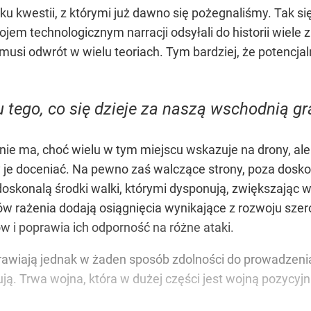
ku kwestii, z którymi już dawno się pożegnaliśmy. Tak 
jem technologicznym narracji odsyłali do historii wiele 
si odwrót w wielu teoriach. Tym bardziej, że potencjaln
u tego, co się dzieje za naszą wschodnią gr
nie ma, choć wielu w tym miejscu wskazuje na drony, ale
iśmy je doceniać. Na pewno zaś walczące strony, poza do
skonalą środki walki, którymi dysponują, zwiększając wi
 rażenia dodają osiągnięcia wynikające z rozwoju szeroko
 i poprawia ich odporność na różne ataki.
awiają jednak w żaden sposób zdolności do prowadzenia 
ą. Trwa wojna, która w dużej części jest wojną pozycyjn