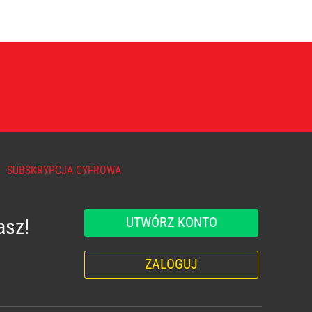
SUBSKRYPCJA CYFROWA
UTWÓRZ KONTO
asz!
ZALOGUJ