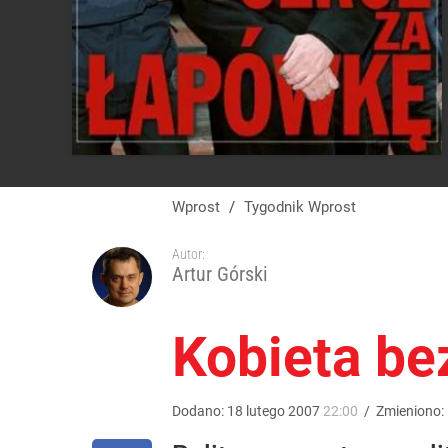
Wprost
/
Tygodnik Wprost
Autor:
Artur Górski
Kobieta be
Dodano:
18
lutego
2007
22:00
/
Zmieniono: