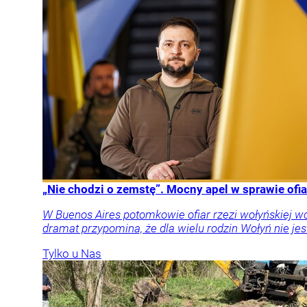
„Nie chodzi o zemstę”. Mocny apel w sprawie ofia
W Buenos Aires potomkowie ofiar rzezi wołyńskiej w
dramat przypomina, że dla wielu rodzin Wołyń nie jest
Tylko u Nas