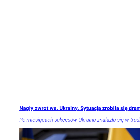
Nagły zwrot ws. Ukrainy. Sytuacja zrobiła się dr
Po miesiącach sukcesów Ukraina znalazła się w trudnie