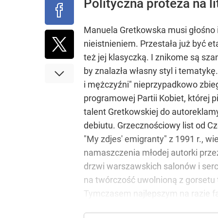
Polityczna proteza na l
Manuela Gretkowska musi głośno is
nieistnieniem. Przestała już być et
też jej klasyczką. I znikome są sza
by znalazła własny styl i tematykę
i mężczyźni" nieprzypadkowo zbieg
programowej Partii Kobiet, której 
talent Gretkowskiej do autoreklamy
debiutu. Grzecznościowy list od 
"My zdjes' emigranty" z 1991 r., wi
namaszczenia młodej autorki przez
drzwi warszawskich salonów i serc
na twórczość uwolnioną z gorsetu t
Tymczasem najlepszym na razie fa