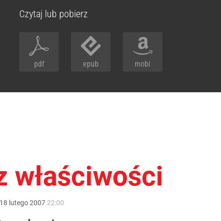
Czytaj lub pobierz
pdf
epub
mobi
z właściwości
18
lutego
2007
22:00