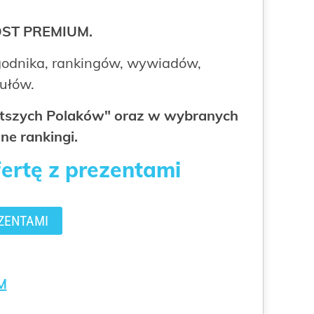
ROST PREMIUM.
odnika, rankingów, wywiadów,
kułów.
gatszych Polaków" oraz w wybranych
ne rankingi.
fertę z prezentami
ZENTAMI
M