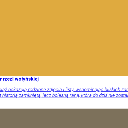
r rzezi wołyńskiej
ciąż pokazują rodzinne zdjęcia i listy, wspominając bliskich
 historią zamkniętą, lecz bolesną raną, która do dziś nie zosta