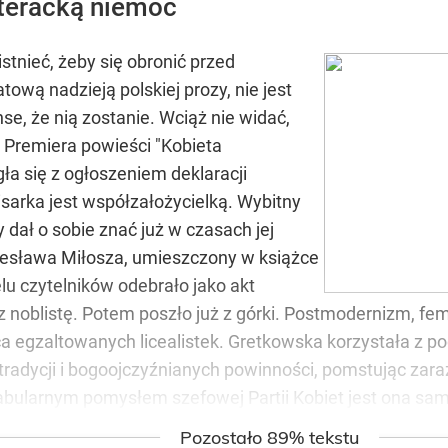
iteracką niemoc
tnieć, żeby się obronić przed
atową nadzieją polskiej prozy, nie jest
nse, że nią zostanie. Wciąż nie widać,
. Premiera powieści "Kobieta
ła się z ogłoszeniem deklaracji
pisarka jest współzałożycielką. Wybitny
 dał o sobie znać już w czasach jej
Czesława Miłosza, umieszczony w książce
elu czytelników odebrało jako akt
 noblistę. Potem poszło już z górki. Postmodernizm, femi
a egzaltowanych licealistek. Gretkowska korzystała z po
radycji i bogoojczyźnianych powinności, pomstując zaraz
bularnym pomysłem szefowej Partii Kobiet jest ona sam
Pozostało 89% tekstu