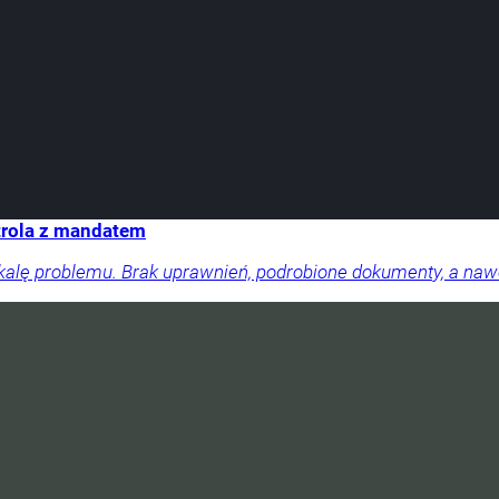
trola z mandatem
skalę problemu. Brak uprawnień, podrobione dokumenty, a na