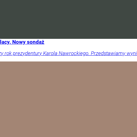
olacy. Nowy sondaż
zy rok prezydentury Karola Nawrockiego. Przedstawiamy wyni