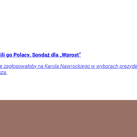
li go Polacy. Sondaż dla „Wprost”
ownie zagłosowałoby na Karola Nawrockiego w wyborach prezy
sza.