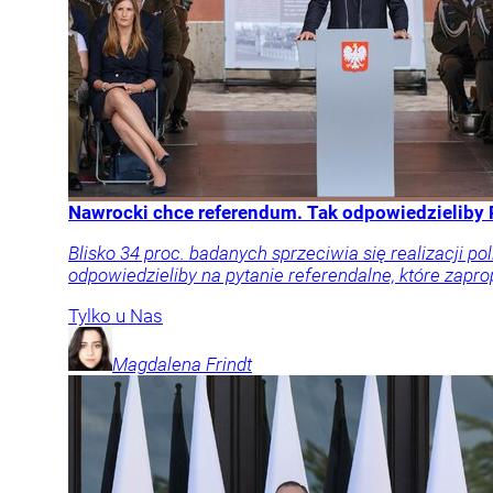
Nawrocki chce referendum. Tak odpowiedzieliby 
Blisko 34 proc. badanych sprzeciwia się realizacji po
odpowiedzieliby na pytanie referendalne, które zapr
Tylko u Nas
Magdalena
Frindt