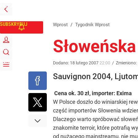
PRZEJDŹ
Udostępnij
0
Skomentuj
NA
WPROST
STRONĘ
GŁÓWNĄ
SUBSKRYBUJ
Wprost
/
Tygodnik Wprost
ZALOGUJ
Słoweńska 
SZUKAJ
MENU
Dodano:
18
lutego
2007
22:00
/
Zmieniono:
Sauvignon 2004, Ljuto
Cena ok. 30 zł, importer: Exima
W Polsce doszło do winiarskiej rew
część importerów Słowenia wdzier
Dlaczego warto spróbować słoweń
znakomite terroir, które potrafią w
od nużącego mainstreamu, nie m