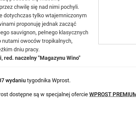
rzez chwilę się nad nimi pochyli.
ane dotychczas tylko wtajemniczonym
 winami proponuję jednak zacząć
nego sauvignon, pełnego klasycznych
o nutami owoców tropikalnych,
ężkim dniu pracy.
, red. naczelny "Magazynu Wino"
07 wydaniu
tygodnika Wprost
.
ost dostępne są w specjalnej ofercie
WPROST PREMIU