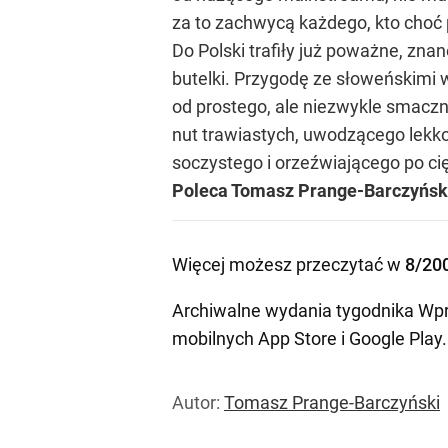
za to zachwycą każdego, kto choć p
Do Polski trafiły już poważne, zn
butelki. Przygodę ze słoweńskimi
od prostego, ale niezwykle smacz
nut trawiastych, uwodzącego lekk
soczystego i orzeźwiającego po ci
Poleca Tomasz Prange-Barczyński
Więcej możesz przeczytać w
8/20
Archiwalne wydania tygodnika Wpr
mobilnych
App Store
i
Google Play
.
Autor:
Tomasz Prange-Barczyński