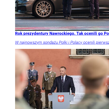
Rok prezydentury Nawrockiego. Tak ocenili go P
W najnowszym sondażu Polki i Polacy ocenili pierws