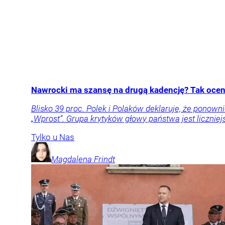
Nawrocki ma szansę na drugą kadencję? Tak oceni
Blisko 39 proc. Polek i Polaków deklaruje, że pon
„Wprost”. Grupa krytyków głowy państwa jest liczniej
Tylko u Nas
Magdalena
Frindt