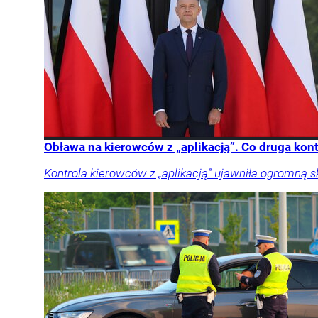
Obława na kierowców z „aplikacją”. Co druga kon
Kontrola kierowców z „aplikacją” ujawniła ogromną 