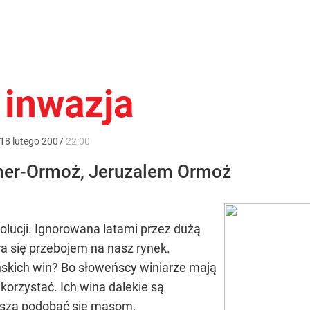
inwazja
18
lutego
2007
22:00
mer-Ormoż, Jeruzalem Ormoż
olucji. Ignorowana latami przez dużą
a się przebojem na nasz rynek.
skich win? Bo słoweńscy winiarze mają
ykorzystać. Ich wina dalekie są
uszą podobać się masom,