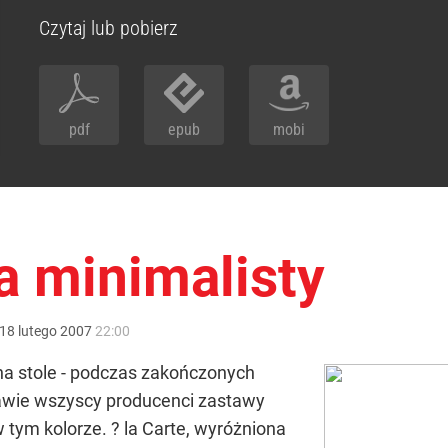
Czytaj lub pobierz
pdf
epub
mobi
a minimalisty
18
lutego
2007
22:00
na stole - podczas zakończonych
awie wszyscy producenci zastawy
 tym kolorze. ? la Carte, wyróżniona