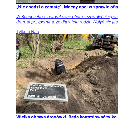
„Nie chodzi o zemstę”. Mocny apel w sprawie ofia
W Buenos Aires potomkowie ofiar rzezi wołyńskiej w
dramat przypomina, że dla wielu rodzin Wołyń nie jest
Tylko u Nas
Wielka obława drogówki. Będą kontrolować tylko