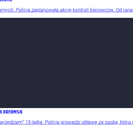
arnych. Policja zaplanowała akcję kontroli kierowców. Od rana
za sprawcą
ędziem” 15-latka. Policja prowadzi obławę za osobą, która 