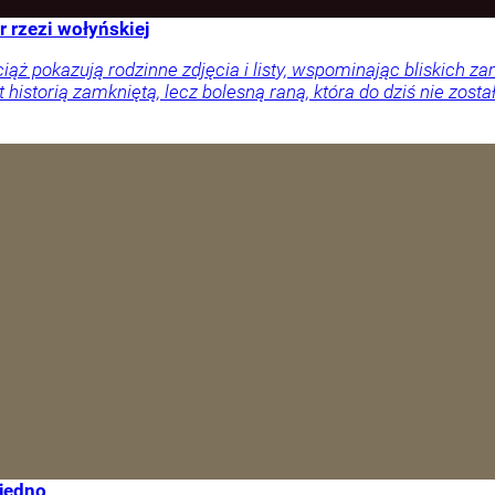
r rzezi wołyńskiej
ciąż pokazują rodzinne zdjęcia i listy, wspominając bliskich
 historią zamkniętą, lecz bolesną raną, która do dziś nie zosta
 jedno