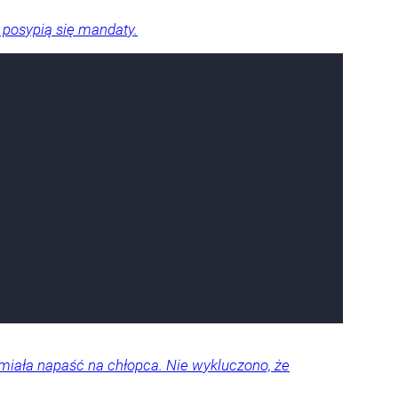
 posypią się mandaty.
miała napaść na chłopca. Nie wykluczono, że