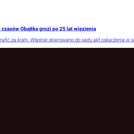
 czasów Obajtka grozi po 25 lat więzienia
rafić za kraty. Właśnie skierowano do sądu akt oskarżenia w 