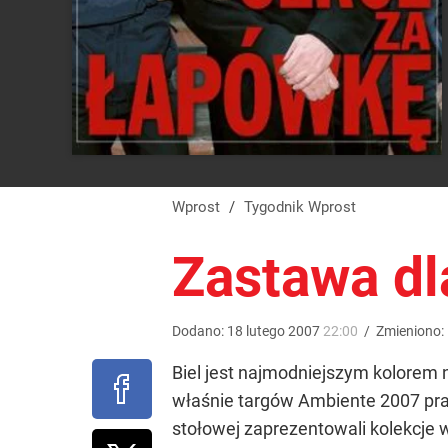
Wprost
/
Tygodnik Wprost
Zastawa dl
Dodano:
18
lutego
2007
22:00
/
Zmieniono:
Biel jest najmodniejszym kolorem 
właśnie targów Ambiente 2007 pr
stołowej zaprezentowali kolekcje w