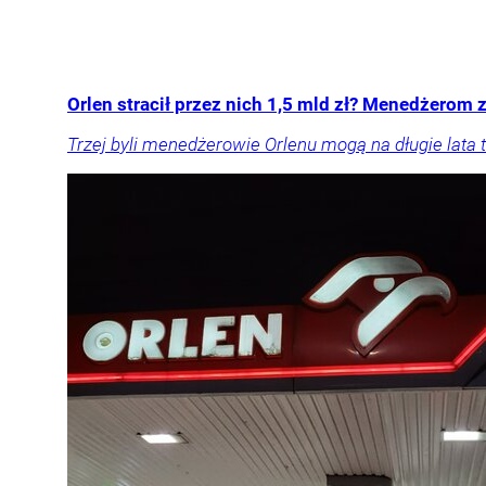
Orlen stracił przez nich 1,5 mld zł? Menedżerom z
Trzej byli menedżerowie Orlenu mogą na długie lata t