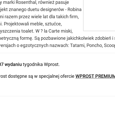
y marki Rosenthal, również pasuje
ojekt znanego duetu designerów - Robina
ni razem przez wiele lat dla takich firm,
i. Projektowali meble, sztućce,
szczenia toalet. W ? la Carte miski,
eometryczną formę. Są pozbawione jakichkolwiek zdobień i
wersjach o egzotycznych nazwach: Tatami, Poncho, Scoop
07 wydaniu
tygodnika Wprost
.
ost dostępne są w specjalnej ofercie
WPROST PREMIU