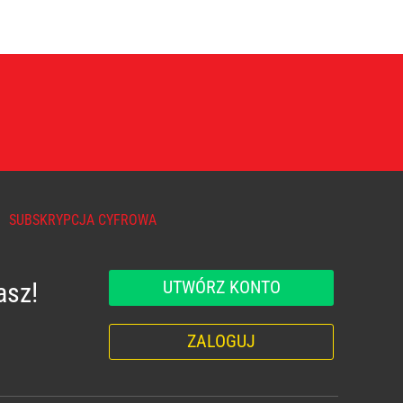
SUBSKRYPCJA CYFROWA
UTWÓRZ KONTO
asz!
ZALOGUJ