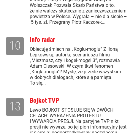
Wolszczak Pozwała Skarb Państwa o to,
że nie walczy skutecznie z zanieczyszczeniem
powietrza w Polsce. Wygrała – nie dla siebie –
5 tys. zł. Przegrany Piotr Kaczorek...
Info radar
10
Obiecuję śmiech na „Koglu-moglu” Z Iloną
Łepkowską, autorką scenariusza filmu
„Miszmasz, czyli kogel-mogel 3”, rozmawia
Adam Cissowski. W czym tkwi fenomen
„Kogla-mogla”? Myślę, że przede wszystkim
w dobrych dialogach, które się pamięta.
To się...
Bojkot TVP
13
Lewo BOJKOT STOSUJE SIĘ W DWÓCH
CELACH: WYRAŻENIA PROTESTU
I WYWARCIA PRESJI. Na partyjne TVP nikt
presji nie wywrze, bo jej pion informacyjny jest
jak armia: podporządkowany naczelnemu