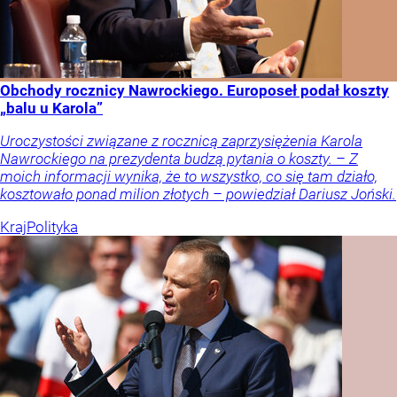
Obchody rocznicy Nawrockiego. Europoseł podał koszty
„balu u Karola”
Uroczystości związane z rocznicą zaprzysiężenia Karola
Nawrockiego na prezydenta budzą pytania o koszty. – Z
moich informacji wynika, że to wszystko, co się tam działo,
kosztowało ponad milion złotych – powiedział Dariusz Joński.
Kraj
Polityka