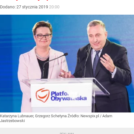
Dodano:
27
stycznia
2019
20:00
Katarzyna Lubnauer, Grzegorz Schetyna
Źródło:
Newspix.pl
/
Adam
Jastrzebowski