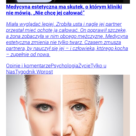
Medycyna estetyczna ma skutek, o którym kliniki
nie mówią. „Nie chcę jej całować”
Miała wyglądać lepiej. Zrobiła usta i nagle jej partner
przestał mieć ochotę ją całować. On poprawił szczękę,
a żona zobaczyła w nim obcego mężczyznę. Medycyna
estetyczna zmienia nie tylko twarz. Czasem zmusza
partnera, by nauczył się jej – i człowieka, którego kocha
– zupełnie od nowa.
Opinie i komentarze
Psychologia
Życie
Tylko u
Nas
Tygodnik Wprost