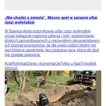
„Nie chodzi o zemstę”. Mocny apel w sprawie ofiar
rzezi wołyńskiej
W Buenos Aires potomkowie ofiar rzezi wołyńskiej
wciąż pokazują rodzinne zdjęcia i listy, wspominając
bliskich zamordowanych z niezwykłym okrucieństwem.
Ich dramat przypomina, że dla wielu rodzin Wołyń nie
jest historią zamkniętą, lecz bolesną raną, która do dziś
nie została zagojona.
Kraj
Polityka
Opinie i komentarze
Tylko u Nas
Tygodnik
Wprost