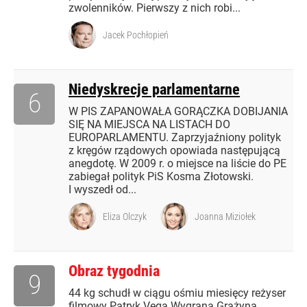
zwolenników. Pierwszy z nich robi...
Jacek Pochłopień
Niedyskrecje parlamentarne
6
W PIS ZAPANOWAŁA GORĄCZKA DOBIJANIA
SIĘ NA MIEJSCA NA LISTACH DO
EUROPARLAMENTU. Zaprzyjaźniony polityk
z kręgów rządowych opowiada następującą
anegdotę. W 2009 r. o miejsce na liście do PE
zabiegał polityk PiS Kosma Złotowski.
I wyszedł od...
Eliza Olczyk
Joanna Miziołek
Obraz tygodnia
9
44 kg schudł w ciągu ośmiu miesięcy reżyser
filmowy Patryk Vega Wygrana Grażyna