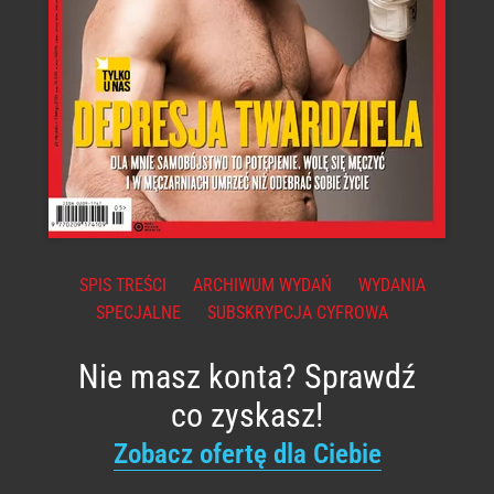
SPIS TREŚCI
ARCHIWUM WYDAŃ
WYDANIA
SPECJALNE
SUBSKRYPCJA CYFROWA
Nie masz konta? Sprawdź
co zyskasz!
Zobacz ofertę dla Ciebie