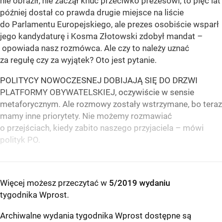
nie obraził, nie zaczął knuć przeciwko prezesowi, to pięć lat
później dostał co prawda drugie miejsce na liście
do Parlamentu Europejskiego, ale prezes osobiście wsparł
jego kandydaturę i Kosma Złotowski zdobył mandat –
opowiada nasz rozmówca. Ale czy to należy uznać
za regułę czy za wyjątek? Oto jest pytanie.
POLITYCY NOWOCZESNEJ DOBIJAJĄ SIĘ DO DRZWI
PLATFORMY OBYWATELSKIEJ, oczywiście w sensie
metaforycznym. Ale rozmowy zostały wstrzymane, bo teraz
mamy inne priorytety. Nie możemy rozmawiać
o przejściach, kiedy zabito naszego przyjaciela – mówi
polityk PO.
Więcej możesz przeczytać w
5/2019 wydaniu
tygodnika Wprost
.
Archiwalne wydania tygodnika Wprost dostępne są