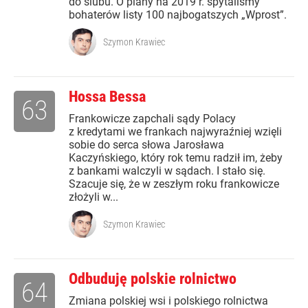
do ślubu. O plany na 2019 r. spytaliśmy
bohaterów listy 100 najbogatszych „Wprost”.
Szymon Krawiec
Hossa Bessa
63
Frankowicze zapchali sądy Polacy
z kredytami we frankach najwyraźniej wzięli
sobie do serca słowa Jarosława
Kaczyńskiego, który rok temu radził im, żeby
z bankami walczyli w sądach. I stało się.
Szacuje się, że w zeszłym roku frankowicze
złożyli w...
Szymon Krawiec
Odbuduję polskie rolnictwo
64
Zmiana polskiej wsi i polskiego rolnictwa