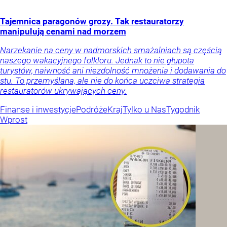
Tajemnica paragonów grozy. Tak restauratorzy
manipulują cenami nad morzem
Narzekanie na ceny w nadmorskich smażalniach są częścią
naszego wakacyjnego folkloru. Jednak to nie głupota
turystów, naiwność ani niezdolność mnożenia i dodawania do
stu. To przemyślana, ale nie do końca uczciwa strategia
restauratorów ukrywających ceny.
Finanse i inwestycje
Podróże
Kraj
Tylko u Nas
Tygodnik
Wprost