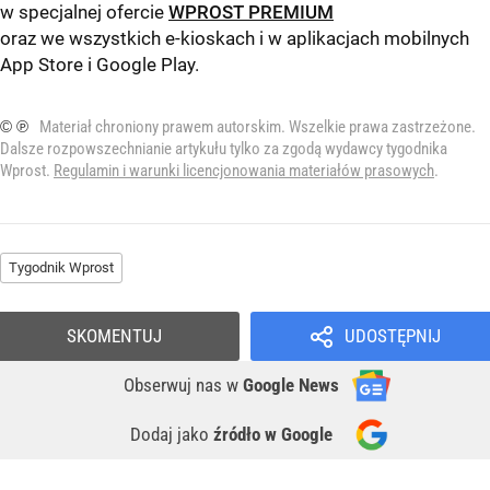
w specjalnej ofercie
WPROST PREMIUM
oraz we wszystkich e-kioskach i w aplikacjach mobilnych
App Store
i
Google Play
.
© ℗
Materiał chroniony prawem autorskim. Wszelkie prawa zastrzeżone.
Dalsze rozpowszechnianie artykułu tylko za zgodą wydawcy tygodnika
Wprost.
Regulamin i warunki licencjonowania materiałów prasowych
.
Tygodnik Wprost
SKOMENTUJ
UDOSTĘPNIJ
Obserwuj nas
w
Google News
Dodaj jako
źródło w Google