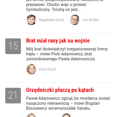
prezesowi. Chodzi więc o protest.
Symboliczny. Trochę on jest...
Magdalena Środa
Jan Wróbel
Brat miał rany jak na wojnie
15
Mój brat doświadczył zorganizowanej formy
hejtu – mówi Piotr Adamowicz, brat
zamordowanego Pawła Adamowicza.
Eliza Olczyk
Urzędniczki płaczą po kątach
21
Paweł Adamowicz zginął, bo morderca został
nasączony nienawiścią – mówi Bogdan
Borusewicz wicemarszałek Senatu.