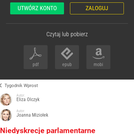
UTWÓRZ KONTO
ZALOGUJ
Czytaj lub pobierz
pdf
epub
mobi
Tygodnik Wprost
Autor:
Eliza Olczyk
Autor:
Joanna Miziołek
Niedyskrecje parlamentarne