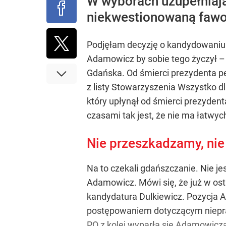
W wyborach uzupełniają
niekwestionowaną fawor
Podjęłam decyzję o kandydowaniu n
Adamowicz by sobie tego życzył –
Gdańska. Od śmierci prezydenta pe
z listy Stowarzyszenia Wszystko 
który upłynął od śmierci prezyden
czasami tak jest, że nie ma łatwy
Nie przeszkadzamy, ni
Na to czekali gdańszczanie. Nie je
Adamowicz. Mówi się, że już w os
kandydatura Dulkiewicz. Pozycja 
postępowaniem dotyczącym niepra
PO z kolei wyparła się Adamowic