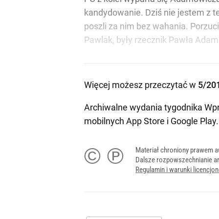
kandydowanie. Dziś nie jestem z t
poszli za nim bez wahania. Porzuci
Pawlak, były rzecznik Pawła Adamo
Więcej możesz przeczytać w
5/20
Archiwalne wydania tygodnika Wpr
mobilnych
App Store
i
Google Play
.
© ℗
Materiał chroniony prawem a
Dalsze rozpowszechnianie ar
Regulamin i warunki licencj