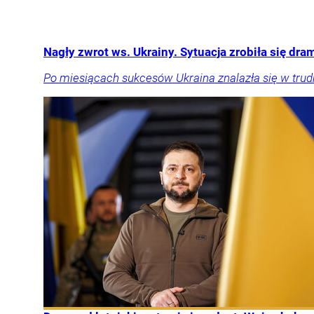
Nagły zwrot ws. Ukrainy. Sytuacja zrobiła się dr
Po miesiącach sukcesów Ukraina znalazła się w trudnie