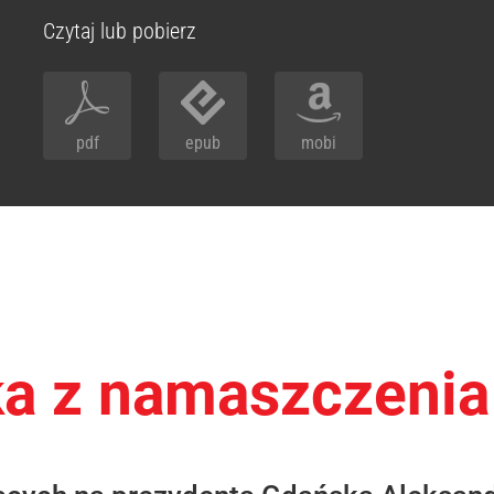
Czytaj lub pobierz
pdf
epub
mobi
ka z namaszczenia