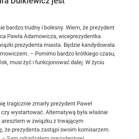
a Dulkiewicz jest
e bardzo trudny i bolesny. Wiem, że prezydent
nica Pawła Adamowicza, wiceprezydentka
owiązki prezydenta miasta. Będzie kandydowała
damowiczem. – Pomimo bardzo krótkiego czasu,
k, musi żyć i funkcjonować dalej. W życiu
nię tragicznie zmarły prezydent Paweł
czy wystartować. Alternatywą była właśnie
a aresztem w związku z trwającym
, że prezydenta zastąpi swoim komisarzem.
ę. – Sam odradzałem prezydentowi