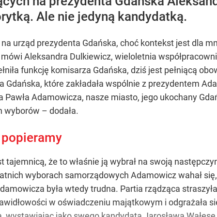
cych na prezydenta Gdańska Aleksandr
ytką. Ale nie jedyną kandydatką.
a urząd prezydenta Gdańska, choć kontekst jest dla mni
 mówi Aleksandra Dulkiewicz, wieloletnia współpracow
łniła funkcję komisarza Gdańska, dziś jest pełniącą ob
dla Gdańska, które zakładała wspólnie z prezydentem A
ta Pawła Adamowicza, nasze miasto, jego ukochany Gdańs
ch wyborów – dodała.
e popieramy
st tajemnicą, że to właśnie ją wybrał na swoją następczy
tatnich wyborach samorządowych Adamowicz wahał się, 
Adamowicza była wtedy trudna. Partia rządząca straszył
widłowości w oświadczeniu majątkowym i odgrażała się
za, wystawiając jako swego kandydata Jarosława Wałęs