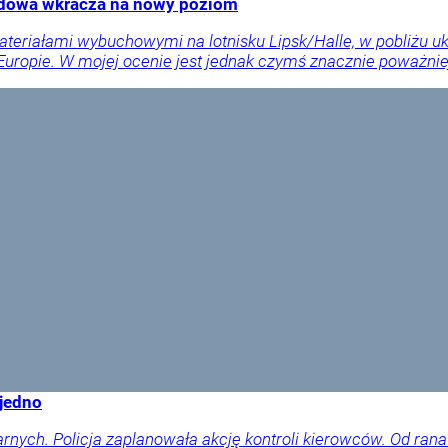
rydowa wkracza na nowy poziom
ateriałami wybuchowymi na lotnisku Lipsk/Halle, w pobliżu 
ropie. W mojej ocenie jest jednak czymś znacznie poważnie
 jedno
arnych. Policja zaplanowała akcję kontroli kierowców. Od rana