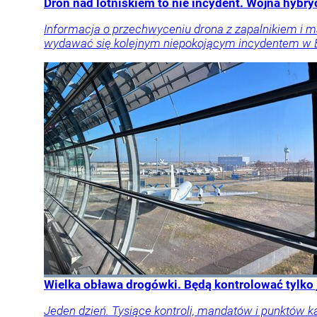
Dron nad lotniskiem to nie incydent. Wojna hyb
Informacja o przechwyceniu drona z zapalnikiem i m
wydawać się kolejnym niepokojącym incydentem w Eu
Wielka obława drogówki. Będą kontrolować tylko
Jeden dzień. Tysiące kontroli, mandatów i punktów k