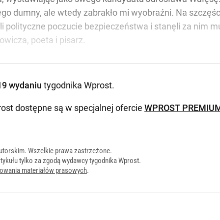
ego dumny, ale wtedy zabrakło mi wyobraźni. Na szczęści
li polityczne poczucie bezpieczeństwa i stanęli za nim 
wicza, poeta i pisarz.
19 wydaniu
tygodnika Wprost
.
ost dostępne są w specjalnej ofercie
WPROST PREMIU
utorskim. Wszelkie prawa zastrzeżone.
tykułu tylko za zgodą wydawcy tygodnika Wprost.
onowania materiałów prasowych
.