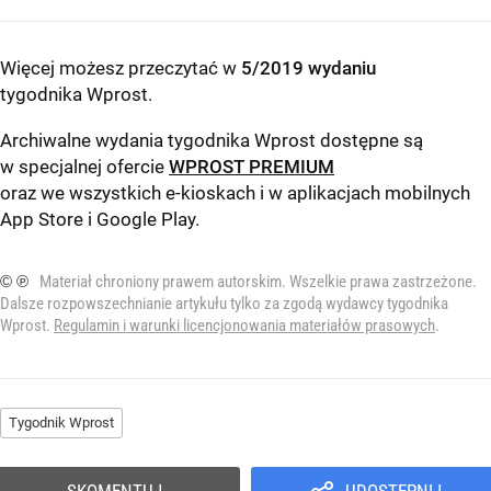
Więcej możesz przeczytać w
5/2019 wydaniu
tygodnika Wprost
.
Archiwalne wydania tygodnika Wprost dostępne są
w specjalnej ofercie
WPROST PREMIUM
oraz we wszystkich e-kioskach i w aplikacjach mobilnych
App Store
i
Google Play
.
© ℗
Materiał chroniony prawem autorskim. Wszelkie prawa zastrzeżone.
Dalsze rozpowszechnianie artykułu tylko za zgodą wydawcy tygodnika
Wprost.
Regulamin i warunki licencjonowania materiałów prasowych
.
Tygodnik Wprost
SKOMENTUJ
UDOSTĘPNIJ