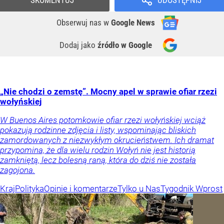
Obserwuj nas
w
Google News
Dodaj jako
źródło w Google
„Nie chodzi o zemstę”. Mocny apel w sprawie ofiar rzezi
wołyńskiej
W Buenos Aires potomkowie ofiar rzezi wołyńskiej wciąż
pokazują rodzinne zdjęcia i listy, wspominając bliskich
zamordowanych z niezwykłym okrucieństwem. Ich dramat
przypomina, że dla wielu rodzin Wołyń nie jest historią
zamkniętą, lecz bolesną raną, która do dziś nie została
zagojona.
Kraj
Polityka
Opinie i komentarze
Tylko u Nas
Tygodnik Wprost