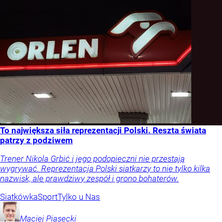
To największa siła reprezentacji Polski. Reszta świata
patrzy z podziwem
Trener Nikola Grbić i jego podopieczni nie przestają
wygrywać. Reprezentacja Polski siatkarzy to nie tylko kilka
nazwisk, ale prawdziwy zespół i grono bohaterów.
Siatkówka
Sport
Tylko u Nas
Maciej
Piasecki