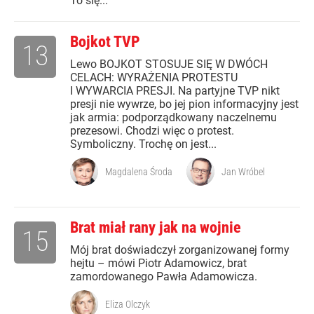
To się...
Bojkot TVP
13
Lewo BOJKOT STOSUJE SIĘ W DWÓCH
CELACH: WYRAŻENIA PROTESTU
I WYWARCIA PRESJI. Na partyjne TVP nikt
presji nie wywrze, bo jej pion informacyjny jest
jak armia: podporządkowany naczelnemu
prezesowi. Chodzi więc o protest.
Symboliczny. Trochę on jest...
Magdalena Środa
Jan Wróbel
Brat miał rany jak na wojnie
15
Mój brat doświadczył zorganizowanej formy
hejtu – mówi Piotr Adamowicz, brat
zamordowanego Pawła Adamowicza.
Eliza Olczyk