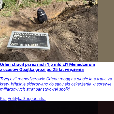
Orlen stracił przez nich 1,5 mld zł? Menedżerom
z czasów Obajtka grozi po 25 lat więzienia
Trzej byli menedżerowie Orlenu mogą na długie lata trafić za
kraty. Właśnie skierowano do sądu akt oskarżenia w sprawie
miliardowych strat państwowej spółki.
Kraj
Polityka
Gospodarka