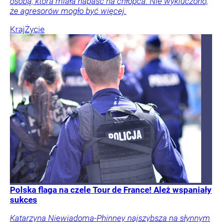
osobą, która miała napaść na chłopca. Nie wykluczono,
że agresorów mogło być więcej.
Kraj
Życie
Polska flaga na czele Tour de France! Ależ wspaniały
sukces
Katarzyna Niewiadoma-Phinney najszybsza na słynnym