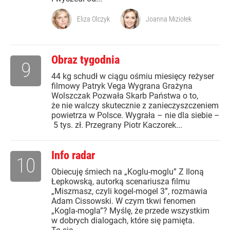
Eliza Olczyk
Joanna Miziołek
Obraz tygodnia
9
44 kg schudł w ciągu ośmiu miesięcy reżyser
filmowy Patryk Vega Wygrana Grażyna
Wolszczak Pozwała Skarb Państwa o to,
że nie walczy skutecznie z zanieczyszczeniem
powietrza w Polsce. Wygrała – nie dla siebie –
5 tys. zł. Przegrany Piotr Kaczorek...
Info radar
10
Obiecuję śmiech na „Koglu-moglu” Z Iloną
Łepkowską, autorką scenariusza filmu
„Miszmasz, czyli kogel-mogel 3”, rozmawia
Adam Cissowski. W czym tkwi fenomen
„Kogla-mogla”? Myślę, że przede wszystkim
w dobrych dialogach, które się pamięta.