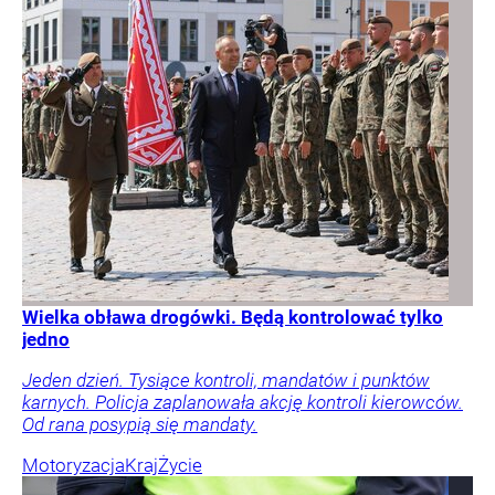
Wielka obława drogówki. Będą kontrolować tylko
jedno
Jeden dzień. Tysiące kontroli, mandatów i punktów
karnych. Policja zaplanowała akcję kontroli kierowców.
Od rana posypią się mandaty.
Motoryzacja
Kraj
Życie