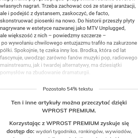
własnych nagrań. Trzeba zachować coś ze starej aranżacji,
ale i podejść z dystansem, zaskoczyć, de facto,
skonstruować piosenki na nowo. Do historii przeszły płyty
nagrywane w estetyce nazwanej jako MTV Unplugged,
ale większość z nich – powiedzmy szczerze –
po wywołaniu chwilowego entuzjazmu trafiło na zakurzone
półki. Spokojnie, tę czeka inny los. Brodka, która od lat
fascynuje, uwodząc zarówno fanów muzyki pop, radiowego
mainstreamu, jak i twardej alternatywy, ma dziesiątki
pomysłów na zbudowanie dramaturgii.
Pozostało 54% tekstu
Ten i inne artykuły można przeczytać dzięki
WPROST PREMIUM.
Korzystając z WPROST PREMIUM zyskuje się
dostęp do:
wydań tygodnika, rankingów, wywiadów,