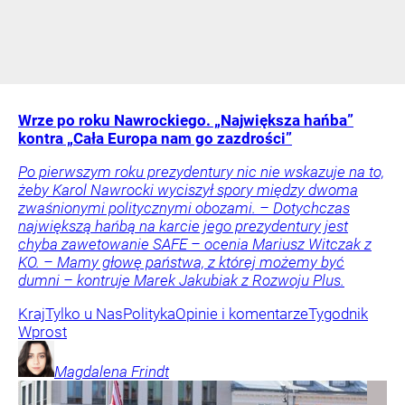
Wrze po roku Nawrockiego. „Największa hańba”
kontra „Cała Europa nam go zazdrości”
Po pierwszym roku prezydentury nic nie wskazuje na to,
żeby Karol Nawrocki wyciszył spory między dwoma
zwaśnionymi politycznymi obozami. – Dotychczas
największą hańbą na karcie jego prezydentury jest
chyba zawetowanie SAFE – ocenia Mariusz Witczak z
KO. – Mamy głowę państwa, z której możemy być
dumni – kontruje Marek Jakubiak z Rozwoju Plus.
Kraj
Tylko u Nas
Polityka
Opinie i komentarze
Tygodnik
Wprost
Magdalena
Frindt