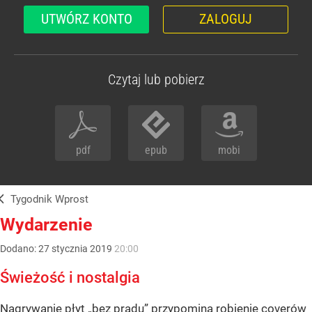
UTWÓRZ KONTO
ZALOGUJ
Czytaj lub pobierz
pdf
epub
mobi
Tygodnik Wprost
Wydarzenie
Dodano:
27
stycznia
2019
20:00
Świeżość i nostalgia
Nagrywanie płyt „bez prądu” przypomina robienie coverów