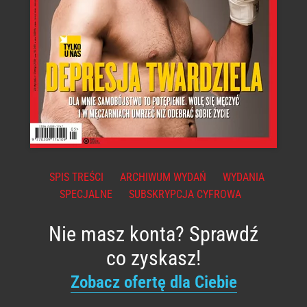
SPIS TREŚCI
ARCHIWUM WYDAŃ
WYDANIA
SPECJALNE
SUBSKRYPCJA CYFROWA
Nie masz konta? Sprawdź
co zyskasz!
Zobacz ofertę dla Ciebie