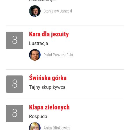
Stanisław Janecki
Kara dla jezuity
8
Lustracja
Rafał Pasztelański
Świńska górka
8
Tajny skup żywca
Klapa zielonych
8
Rospuda
Anita Blinkiewicz