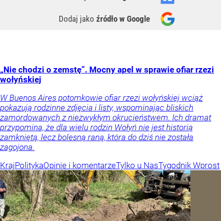
Dodaj jako
źródło w Google
„Nie chodzi o zemstę”. Mocny apel w sprawie ofiar rzezi
wołyńskiej
W Buenos Aires potomkowie ofiar rzezi wołyńskiej wciąż
pokazują rodzinne zdjęcia i listy, wspominając bliskich
zamordowanych z niezwykłym okrucieństwem. Ich dramat
przypomina, że dla wielu rodzin Wołyń nie jest historią
zamkniętą, lecz bolesną raną, która do dziś nie została
zagojona.
Kraj
Polityka
Opinie i komentarze
Tylko u Nas
Tygodnik Wprost