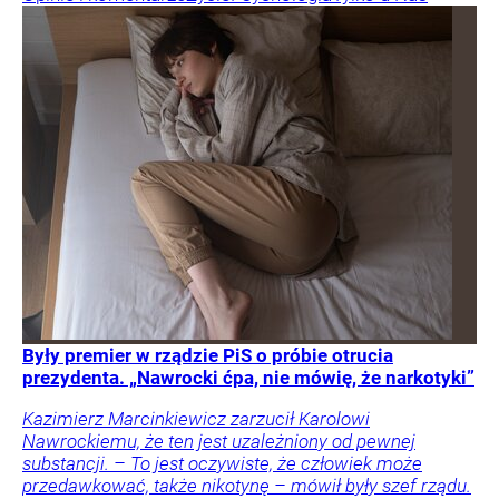
Były premier w rządzie PiS o próbie otrucia
prezydenta. „Nawrocki ćpa, nie mówię, że narkotyki”
Kazimierz Marcinkiewicz zarzucił Karolowi
Nawrockiemu, że ten jest uzależniony od pewnej
substancji. – To jest oczywiste, że człowiek może
przedawkować, także nikotynę – mówił były szef rządu.