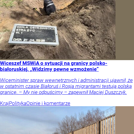
Wiceszef MSWiA o sytuacji na granicy polsko-
białoruskiej. „Widzimy pewne wzmożenie”
Wiceminister spraw wewnętrznych i administracji ujawnił, że
w ostatnim czasie Białoruś i Rosja migrantami testują polską
granicę. – My nie odpuścimy – zapewnił Maciej Duszczyk.
Kraj
Polityka
Opinie i komentarze