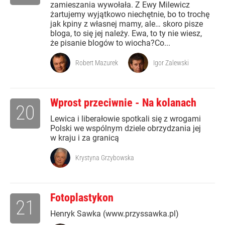
zamieszania wywołała. Z Ewy Milewicz
żartujemy wyjątkowo niechętnie, bo to trochę
jak kpiny z własnej mamy, ale… skoro pisze
bloga, to się jej należy. Ewa, to ty nie wiesz,
że pisanie blogów to wiocha?Co...
Robert Mazurek
Igor Zalewski
Wprost przeciwnie - Na kolanach
20
Lewica i liberałowie spotkali się z wrogami
Polski we wspólnym dziele obrzydzania jej
w kraju i za granicą
Krystyna Grzybowska
Fotoplastykon
21
Henryk Sawka (www.przyssawka.pl)