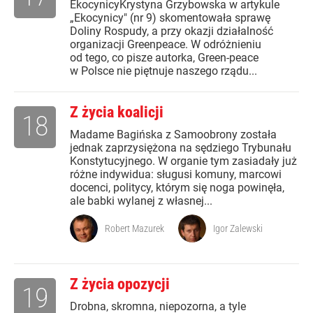
EkocynicyKrystyna Grzybowska w artykule
„Ekocynicy" (nr 9) skomentowała sprawę
Doliny Rospudy, a przy okazji działalność
organizacji Greenpeace. W odróżnieniu
od tego, co pisze autorka, Green-peace
w Polsce nie piętnuje naszego rządu...
Z życia koalicji
18
Madame Bagińska z Samoobrony została
jednak zaprzysiężona na sędziego Trybunału
Konstytucyjnego. W organie tym zasiadały już
różne indywidua: sługusi komuny, marcowi
docenci, politycy, którym się noga powinęła,
ale babki wylanej z własnej...
Robert Mazurek
Igor Zalewski
Z życia opozycji
19
Drobna, skromna, niepozorna, a tyle