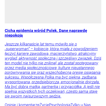
Cicha epidemia wśród Polek. Dane naprawdę
niepokoją
Jeszcze kilkanaście lat temu mówiło się o
„superwoman” – kobiecie, która miała z powodzeniem
łączyć karierę zawodową, macierzyństwo, atrakcyjny
wygląd, aktywność społeczną i szczęśliwy związek. Dziś
ten model nie tylko nie zniknął, ale został spotęgowany
przez media społecznościowe, kulturę nieustannego
porównywania się oraz wszechobecną presję osiągania
sukcesu. Współczesna Polka ma być piękna, zadbana,
wysportowana, przedsiębiorcza, emocjonalnie dojrzała.
Ma być dobrą matką, partnerką i przyjaciółką. A jeśli nie
spełnia wszystkich tych oczekiwań, często sama staje
się swoim najsurowszym sędzią.
Opinie i komentarze
Życie
Psychologia
Tylko u Nas