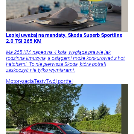
Lepiej uważaj na mandaty. Skoda Superb Sportline
2.0 TSI 265 KM
Ma 265 KM, napęd na 4 koła, wygląda prawie jak
rodzinna limuzyna, a osiągami może konkurować z hot
hatchami. To nie pierwsza Skoda, która potrafi
zaskoczyć nie tylko wymiarami.
Motoryzacja
Testy
Twój portfel