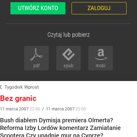
UTWÓRZ KONTO
ZALOGUJ
Czytaj lub pobierz
pdf
epub
mobi
Tygodnik Wprost
Bez granic
11
marca
2007
22:00
/
11
marca
2007
22:00
Bush diabłem Dymisja premiera Olmerta?
Reforma Izby Lordów komentarz Zamiatanie
Scootera Czy upadnie mur na Cyprze?