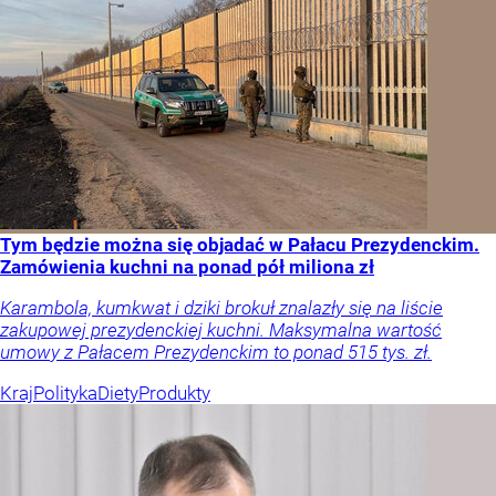
Tym będzie można się objadać w Pałacu Prezydenckim.
Zamówienia kuchni na ponad pół miliona zł
Karambola, kumkwat i dziki brokuł znalazły się na liście
zakupowej prezydenckiej kuchni. Maksymalna wartość
umowy z Pałacem Prezydenckim to ponad 515 tys. zł.
Kraj
Polityka
Diety
Produkty