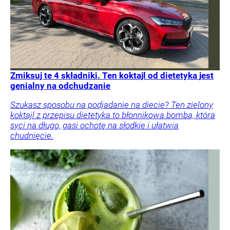
Zmiksuj te 4 składniki. Ten koktajl od dietetyka jest
genialny na odchudzanie
Szukasz sposobu na podjadanie na diecie? Ten zielony
koktajl z przepisu dietetyka to błonnikowa bomba, która
syci na długo, gasi ochotę na słodkie i ułatwia
chudnięcie.