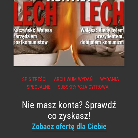
SPIS TREŚCI
ARCHIWUM WYDAŃ
WYDANIA
SPECJALNE
SUBSKRYPCJA CYFROWA
Nie masz konta? Sprawdź
co zyskasz!
Zobacz ofertę dla Ciebie