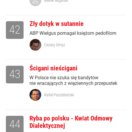
Marek Migalski
Zły dotyk w sutannie
42
ABP Wielgus pomagał księżom pedofilom
Cezary Gmyz
Ścigani nieścigani
43
W Polsce nie szuka się bandytów
nie wracających z więziennych przepustek
Rafał Pasztelański
Ryba po polsku - Kwiat Odmowy
44
Dialektycznej