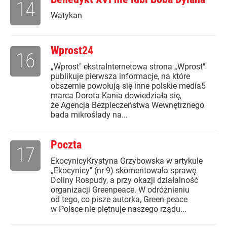
14
Watykan
Wprost24
16
„Wprost" ekstraInternetowa strona „Wprost"
publikuje pierwsza informacje, na które
obszernie powołują się inne polskie media5
marca Dorota Kania dowiedziała się,
że Agencja Bezpieczeństwa Wewnętrznego
bada mikroślady na...
Poczta
17
EkocynicyKrystyna Grzybowska w artykule
„Ekocynicy" (nr 9) skomentowała sprawę
Doliny Rospudy, a przy okazji działalność
organizacji Greenpeace. W odróżnieniu
od tego, co pisze autorka, Green-peace
w Polsce nie piętnuje naszego rządu...