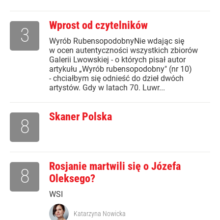
Wprost od czytelników
3
Wyrób RubensopodobnyNie wdając się
w ocen autentyczności wszystkich zbiorów
Galerii Lwowskiej - o których pisał autor
artykułu „Wyrób rubensopodobny" (nr 10)
- chciałbym się odnieść do dzieł dwóch
artystów. Gdy w latach 70. Luwr...
Skaner Polska
8
Rosjanie martwili się o Józefa
8
Oleksego?
WSI
Katarzyna Nowicka