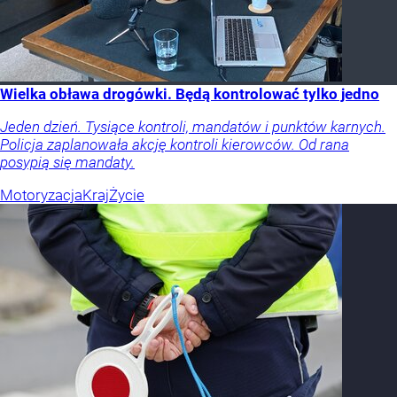
Wielka obława drogówki. Będą kontrolować tylko jedno
Jeden dzień. Tysiące kontroli, mandatów i punktów karnych.
Policja zaplanowała akcję kontroli kierowców. Od rana
posypią się mandaty.
Motoryzacja
Kraj
Życie