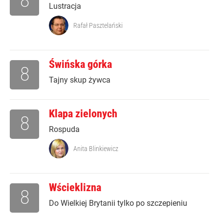
8
Lustracja
Rafał Pasztelański
Świńska górka
8
Tajny skup żywca
Klapa zielonych
8
Rospuda
Anita Blinkiewicz
Wścieklizna
8
Do Wielkiej Brytanii tylko po szczepieniu