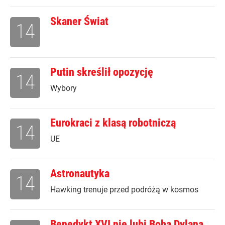
Skaner Świat
14
Putin skreślił opozycję
14
Wybory
Eurokraci z klasą robotniczą
14
UE
Astronautyka
14
Hawking trenuje przed podróżą w kosmos
Benedykt XVI nie lubi Boba Dylana