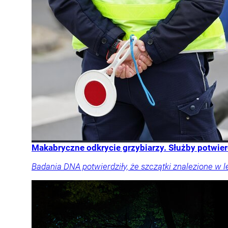
Makabryczne odkrycie grzybiarzy. Służby potwie
Badania DNA potwierdziły, że szczątki znalezione w le