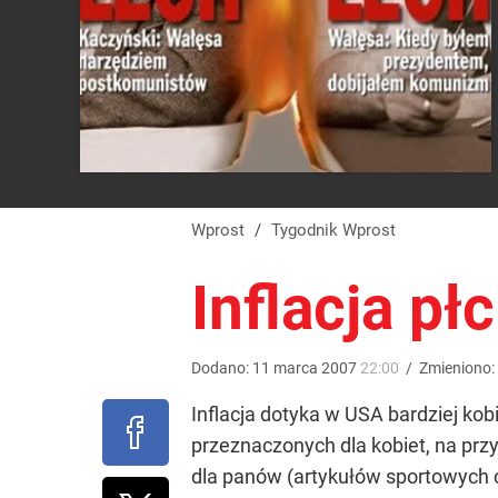
Wprost
/
Tygodnik Wprost
Inflacja płc
Dodano:
11
marca
2007
22:00
/
Zmieniono:
Inflacja dotyka w USA bardziej ko
przeznaczonych dla kobiet, na przy
dla panów (artykułów sportowych cz