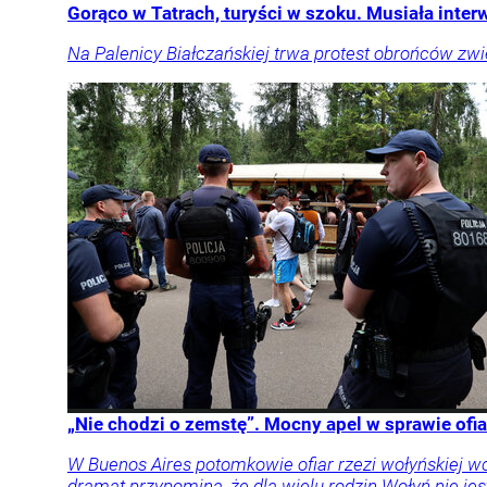
Gorąco w Tatrach, turyści w szoku. Musiała inter
Na Palenicy Białczańskiej trwa protest obrońców zwie
„Nie chodzi o zemstę”. Mocny apel w sprawie ofia
W Buenos Aires potomkowie ofiar rzezi wołyńskiej w
dramat przypomina, że dla wielu rodzin Wołyń nie jest