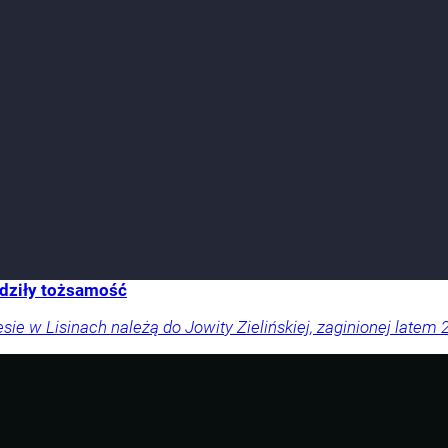
rdziły tożsamość
sie w Lisinach należą do Jowity Zielińskiej, zaginionej latem 