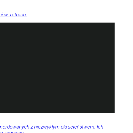
ni w Tatrach.
 zamordowanych z niezwykłym okrucieństwem. Ich
ła zagojona.