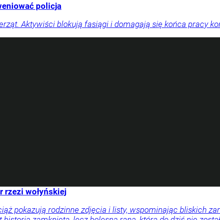
weniować policja
rząt. Aktywiści blokują fasiągi i domagają się końca pracy ko
r rzezi wołyńskiej
ciąż pokazują rodzinne zdjęcia i listy, wspominając bliskich
 historią zamkniętą, lecz bolesną raną, która do dziś nie zosta