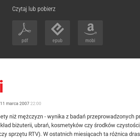
Czytaj lub pobierz
pdf
epub
mobi
i
11
marca
2007
22:00
biety niż mężczyzn - wynika z badań przeprowadzonych p
kład biżuterii, ubrań, kosmetyków czy środków czystości
y sprzętu RTV). W ostatnich miesiącach ta różnica drast