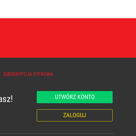
SUBSKRYPCJA CYFROWA
UTWÓRZ KONTO
asz!
ZALOGUJ