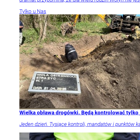
Tylko u Nas
Wielka obława drogówki. Będą kontrolować tylko
Jeden dzień. Tysiące kontroli, mandatów i punktów k