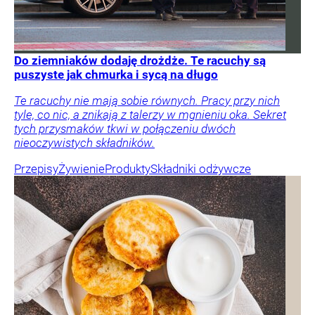
Do ziemniaków dodaję drożdże. Te racuchy są
puszyste jak chmurka i sycą na długo
Te racuchy nie mają sobie równych. Pracy przy nich
tyle, co nic, a znikają z talerzy w mgnieniu oka. Sekret
tych przysmaków tkwi w połączeniu dwóch
nieoczywistych składników.
Przepisy
Żywienie
Produkty
Składniki odżywcze