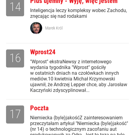
Plus ujemny - Wyję, więc jestem
14
Inteligencja leczy kompleksy wobec Zachodu,
znęcając się nad rodakami
Marek Król
Wprost24
16
"Wprost" ekstraNewsy z internetowego
wydania tygodnika "Wprost" gościły
w ostatnich dniach na czołówkach innych
mediów.10 kwietnia Michał Krzymowski
ujawnił, że Andrzej Lepper chce, aby Jarosław
Kaczyński zdyscyplinował...
Poczta
17
Niemiecka (byle)jakośćZ zainteresowaniem
przeczytałam artykuł "Niemiecka (byle)jakość"
(nr 14) o technologicznym zacofaniu aut
produkowanych za Odrą. Jest to teza na tyle