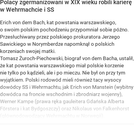
Polacy zgermanizowani w XIX wieku robili karierę
w Wehrmachcie i SS
Erich von dem Bach, kat powstania warszawskiego,
o swoim polskim pochodzeniu przypomniał sobie późno.
Przesłuchiwany przez polskiego prokuratora Jerzego
Sawickiego w Norymberdze napomknął o polskich
korzeniach swojej matki.
Tomasz Żuroch-Piechowski, biograf von dem Bacha, ustalił,
że kat powstania warszawskiego miał polskie korzenie
nie tylko po kądzieli, ale i po mieczu. Nie był on przy tym
wyjątkiem. Polski rodowód mieli również tacy wysocy
dowódcy SS i Wehrmachtu, jak Erich von Manstein (wybitny
dowódca na froncie wschodnim i zbrodniarz wojenny),
Werner Kampe (prawa ręka gauleitera Gdańska Alberta
Förstera i kat Bydgoszczy) oraz Nikolaus von Falkenhorst
(głównodowodzący Wehrmachtu w Norwegii).