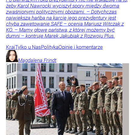
żeby Karol Nawrocki wyciszył spory między dwoma
zwaśnionymi politycznymi obozami. – Dotychczas
największą hańbą na karcie jego prezydentury jest
chyba zawetowanie SAFE – ocenia Mariusz Witczak z
KO. – Mamy głowę państwa, z której możemy być
dumni – kontruje Marek Jakubiak z Rozwoju Plus.
Kraj
Tylko u Nas
Polityka
Opinie i komentarze
Magdalena
Frindt