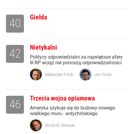
Giełda
40
Nietykalni
42
Politycy odpowiedzialni za największe afery
III RP wciąż nie ponoszą odpowiedzialności
Aleksander Piński
Jan Piński
Trzecia wojna opiumowa
46
Ameryka szykuje się do budowy nowego
wielkiego muru - antychińskiego
Witold M. Orłowski