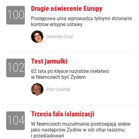
Drugie oświecenie Europy
100
Postępowa unia wprowadza tylnymi drzwiami
kontrow ersyjne ustawy
Dominika Ćosić
Test jarmułki
102
62 lata po klęsce nazistów niełatwo
w Niemczech być Żydem
Piotr Cywiński
Trzecia fala islamizacji
104
W Niemczech muzułmanie postrzegają siebie
jako następców Żydów w roli ofiar rasizmu
i prześladowań