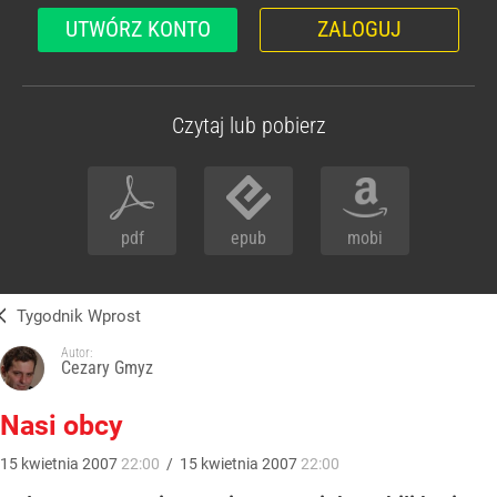
UTWÓRZ KONTO
ZALOGUJ
Czytaj lub pobierz
pdf
epub
mobi
Tygodnik Wprost
Autor:
Cezary Gmyz
Nasi obcy
15
kwietnia
2007
22:00
/
15
kwietnia
2007
22:00