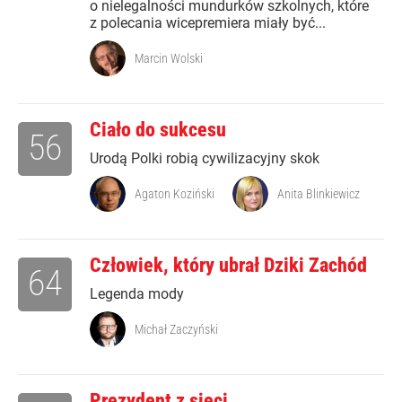
o nielegalności mundurków szkolnych, które
z polecania wicepremiera miały być...
Marcin Wolski
Ciało do sukcesu
56
Urodą Polki robią cywilizacyjny skok
Agaton Koziński
Anita Blinkiewicz
Człowiek, który ubrał Dziki Zachód
64
Legenda mody
Michał Zaczyński
Prezydent z sieci