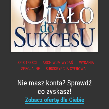
SPIS TREŚCI
ARCHIWUM WYDAŃ
WYDANIA
SPECJALNE
SUBSKRYPCJA CYFROWA
Nie masz konta? Sprawdź
co zyskasz!
Zobacz ofertę dla Ciebie