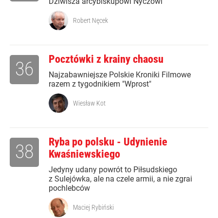
Dziwisza arcybiskupowi Nyczowi
Robert Nęcek
Pocztówki z krainy chaosu
36
Najzabawniejsze Polskie Kroniki Filmowe
razem z tygodnikiem "Wprost"
Wiesław Kot
Ryba po polsku - Udynienie
38
Kwaśniewskiego
Jedyny udany powrót to Piłsudskiego
z Sulejówka, ale na czele armii, a nie zgrai
pochlebców
Maciej Rybiński