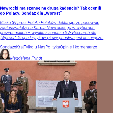
Nawrocki ma szansę na drugą kadencję? Tak ocenili
go Polacy. Sondaż dla „Wprost”
Blisko 39 proc. Polek i Polaków deklaruje, że ponownie
zagłosowałoby na Karola Nawrockiego w wyborach
prezydenckich – wynika z sondażu SW Research dla
„Wprost”. Grupa krytyków głowy państwa jest liczniejsza.
Sondaże
Kraj
Tylko u Nas
Polityka
Opinie i komentarze
Magdalena
Frindt