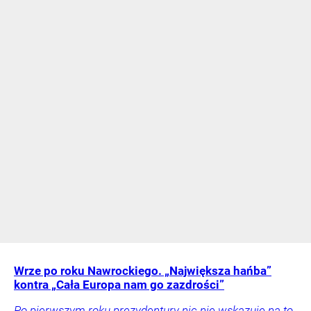
Wrze po roku Nawrockiego. „Największa hańba”
kontra „Cała Europa nam go zazdrości”
Po pierwszym roku prezydentury nic nie wskazuje na to,