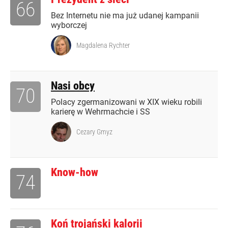
66
Bez Internetu nie ma już udanej kampanii
wyborczej
Magdalena Rychter
Nasi obcy
70
Polacy zgermanizowani w XIX wieku robili
karierę w Wehrmachcie i SS
Cezary Gmyz
Know-how
74
Koń trojański kalorii