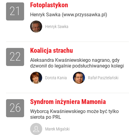
Fotoplastykon
21
Henryk Sawka (www.przyssawka.pl)
Henryk Sawka
Koalicja strachu
22
Aleksandra Kwaśniewskiego nagrano, gdy
dzwonił do legalnie podsłuchiwanego kolegi
Dorota Kania
Rafał Pasztelański
Syndrom inżyniera Mamonia
26
Wyborcą Kwaśniewskiego może być tylko
sierota po PRL
Marek Migalski