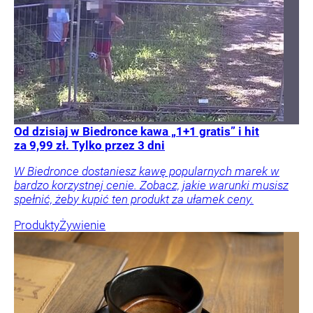
Od dzisiaj w Biedronce kawa „1+1 gratis” i hit
za 9,99 zł. Tylko przez 3 dni
W Biedronce dostaniesz kawę popularnych marek w
bardzo korzystnej cenie. Zobacz, jakie warunki musisz
spełnić, żeby kupić ten produkt za ułamek ceny.
Produkty
Żywienie