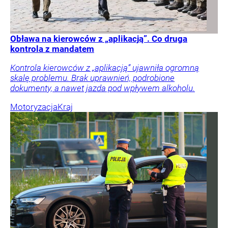
Obława na kierowców z „aplikacją”. Co druga
kontrola z mandatem
Kontrola kierowców z „aplikacją” ujawniła ogromną
skalę problemu. Brak uprawnień, podrobione
dokumenty, a nawet jazda pod wpływem alkoholu.
Motoryzacja
Kraj