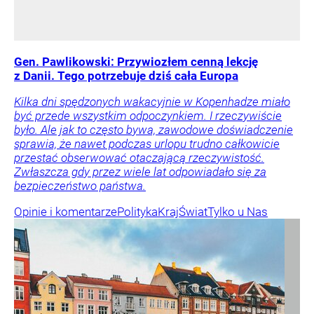
Gen. Pawlikowski: Przywiozłem cenną lekcję
z Danii. Tego potrzebuje dziś cała Europa
Kilka dni spędzonych wakacyjnie w Kopenhadze miało
być przede wszystkim odpoczynkiem. I rzeczywiście
było. Ale jak to często bywa, zawodowe doświadczenie
sprawia, że nawet podczas urlopu trudno całkowicie
przestać obserwować otaczającą rzeczywistość.
Zwłaszcza gdy przez wiele lat odpowiadało się za
bezpieczeństwo państwa.
Opinie i komentarze
Polityka
Kraj
Świat
Tylko u Nas