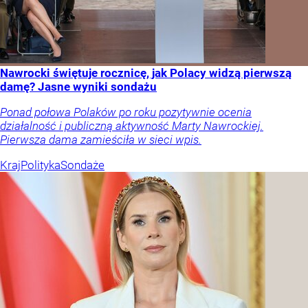
Nawrocki świętuje rocznicę, jak Polacy widzą pierwszą
damę? Jasne wyniki sondażu
Ponad połowa Polaków po roku pozytywnie ocenia
działalność i publiczną aktywność Marty Nawrockiej.
Pierwsza dama zamieściła w sieci wpis.
Kraj
Polityka
Sondaże