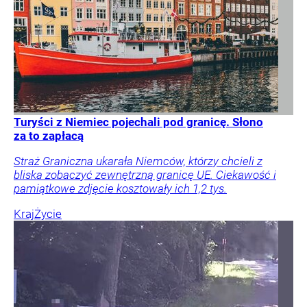
Turyści z Niemiec pojechali pod granicę. Słono
za to zapłacą
Straż Graniczna ukarała Niemców, którzy chcieli z
bliska zobaczyć zewnętrzną granicę UE. Ciekawość i
pamiątkowe zdjęcie kosztowały ich 1,2 tys.
Kraj
Życie