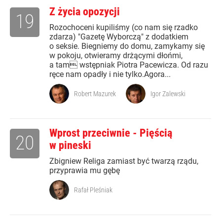
Z życia opozycji
19
Rozochoceni kupiliśmy (co nam się rzadko
zdarza) "Gazetę Wyborczą" z dodatkiem
o seksie. Biegniemy do domu, zamykamy się
w pokoju, otwieramy drżącymi dłońmi,
a tam wstępniak Piotra Pacewicza. Od razu
ręce nam opadły i nie tylko.Agora...
Robert Mazurek
Igor Zalewski
Wprost przeciwnie - Pięścią
20
w pineski
Zbigniew Religa zamiast być twarzą rządu,
przyprawia mu gębę
Rafał Pleśniak