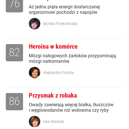
76
Aż jedna piąta energii dostarczanej
organizmowi pochodzi z napojów
Monika Florek-Moskal
Heroina w komórce
82
Mózgi nałogowych żarłoków przypominają
mózgi narkomanów
Aleksandra Postoła
Przysmak z robaka
86
Owady zawierają więcej białka, tłuszczów
i węglowodanów niż wołowina czy ryby
Ewa Nieckuła